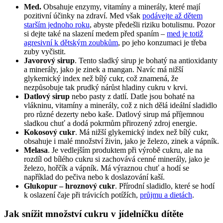
Med.
Obsahuje enzymy, vitamíny a minerály, které mají
pozitivní účinky na zdraví. Med však
podávejte až dětem
starším jednoho roku
, abyste předešli riziku botulismu. Pozor
si dejte také na slazení medem před spaním –
med je totiž
agresivní k dětským zoubkům
, po jeho konzumaci je třeba
zuby vyčistit.
Javorový sirup
. Tento sladký sirup je bohatý na antioxidanty
a minerály, jako je zinek a mangan. Navíc má nižší
glykemický index než bílý cukr, což znamená, že
nezpůsobuje tak prudký nárůst hladiny cukru v krvi.
Datlový sirup
nebo pasty z datlí. Datle jsou bohaté na
vlákninu, vitamíny a minerály, což z nich dělá ideální sladidlo
pro různé dezerty nebo kaše. Datlový sirup má příjemnou
sladkou chuť a dodá pokrmům přirozený zdroj energie.
Kokosový cukr
. Má nižší glykemický index než bílý cukr,
obsahuje i malé množství živin, jako je železo, zinek a vápník.
Melasa
. Je vedlejším produktem při výrobě cukru, ale na
rozdíl od bílého cukru si zachovává cenné minerály, jako je
železo, hořčík a vápník. Má výraznou chuť a hodí se
například do pečiva nebo k doslazování kaší.
Glukopur – hroznový cukr
. Přírodní sladidlo, které se hodí
k oslazení čaje při trávicích potížích,
průjmu a dietách
.
Jak snížit množství cukru v jídelníčku dítěte