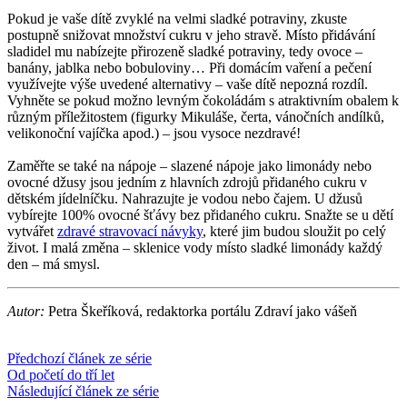
Pokud je vaše dítě zvyklé na velmi sladké potraviny, zkuste
postupně snižovat množství cukru v jeho stravě. Místo přidávání
sladidel mu nabízejte přirozeně sladké potraviny, tedy ovoce –
banány, jablka nebo bobuloviny… Při domácím vaření a pečení
využívejte výše uvedené alternativy – vaše dítě nepozná rozdíl.
Vyhněte se pokud možno levným čokoládám s atraktivním obalem k
různým příležitostem (figurky Mikuláše, čerta, vánočních andílků,
velikonoční vajíčka apod.) – jsou vysoce nezdravé!
Zaměřte se také na nápoje – slazené nápoje jako limonády nebo
ovocné džusy jsou jedním z hlavních zdrojů přidaného cukru v
dětském jídelníčku. Nahrazujte je vodou nebo čajem. U džusů
vybírejte 100% ovocné šťávy bez přidaného cukru. Snažte se u dětí
vytvářet
zdravé stravovací návyky
, které jim budou sloužit po celý
život. I malá změna – sklenice vody místo sladké limonády každý
den – má smysl.
Autor:
Petra Škeříková, redaktorka portálu Zdraví jako vášeň
Předchozí článek ze série
Od početí do tří let
Následující článek ze série