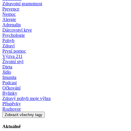
Zdravotní gramotnost
Prevence
Nemoc
Alergie
Adrenalin
Dárcovství krve
Psychologie
Pohyb
Zdraví
První pomoc
Výzva 211
Životní styl
Dieta
Jídlo
Imunita
Podcast
Očkování
Bylinky
Zdravý pohyb moje výhra
Příspěvky
Rozhovor
Zobrazit všechny tagy
Aktuálně