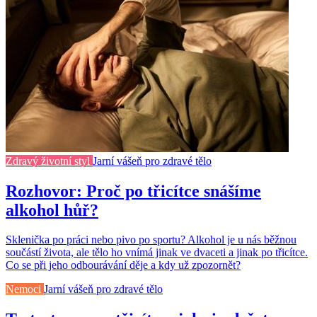
Zdravý životní styl
Jarní vášeň pro zdravé tělo
Rozhovor: Proč po třicítce snášíme
alkohol hůř?
Sklenička po práci nebo pivo po sportu? Alkohol je u nás běžnou
součástí života, ale tělo ho vnímá jinak ve dvaceti a jinak po třicítce.
Co se při jeho odbourávání děje a kdy už zpozornět?
Nemoci
Jarní vášeň pro zdravé tělo