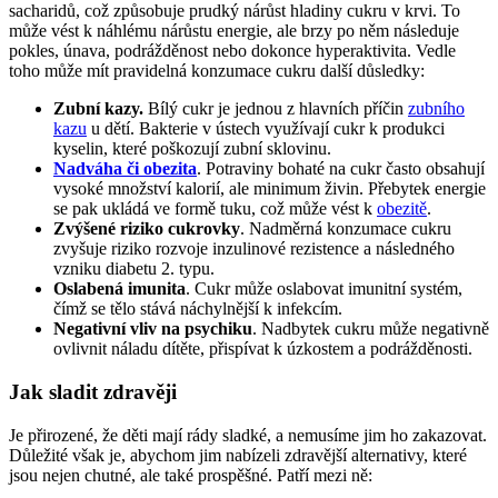
sacharidů, což způsobuje prudký nárůst hladiny cukru v krvi. To
může vést k náhlému nárůstu energie, ale brzy po něm následuje
pokles, únava, podrážděnost nebo dokonce hyperaktivita. Vedle
toho může mít pravidelná konzumace cukru další důsledky:
Zubní kazy.
Bílý cukr je jednou z hlavních příčin
zubního
kazu
u dětí. Bakterie v ústech využívají cukr k produkci
kyselin, které poškozují zubní sklovinu.
Nadváha či obezita
. Potraviny bohaté na cukr často obsahují
vysoké množství kalorií, ale minimum živin. Přebytek energie
se pak ukládá ve formě tuku, což může vést k
obezitě
.
Zvýšené riziko cukrovky
. Nadměrná konzumace cukru
zvyšuje riziko rozvoje inzulinové rezistence a následného
vzniku diabetu 2. typu.
Oslabená imunita
. Cukr může oslabovat imunitní systém,
čímž se tělo stává náchylnější k infekcím.
Negativní vliv na psychiku
. Nadbytek cukru může negativně
ovlivnit náladu dítěte, přispívat k úzkostem a podrážděnosti.
Jak sladit zdravěji
Je přirozené, že děti mají rády sladké, a nemusíme jim ho zakazovat.
Důležité však je, abychom jim nabízeli zdravější alternativy, které
jsou nejen chutné, ale také prospěšné. Patří mezi ně: