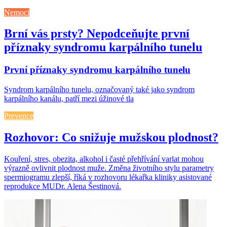
Nemoci
Brní vás prsty? Nepodceňujte první
příznaky syndromu karpálního tunelu
První příznaky syndromu karpálního tunelu
Syndrom karpálního tunelu, označovaný také jako syndrom
karpálního kanálu, patří mezi úžinové tla
Prevence
Rozhovor: Co snižuje mužskou plodnost?
Kouření, stres, obezita, alkohol i časté přehřívání varlat mohou
výrazně ovlivnit plodnost muže. Změna životního stylu parametry
spermiogramu zlepší, říká v rozhovoru lékařka kliniky asistované
reprodukce MUDr. Alena Šestinová.