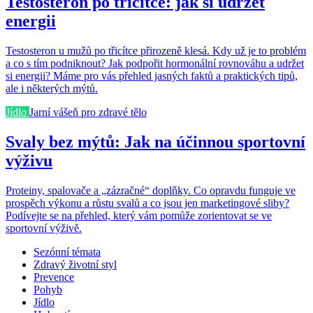
Testosteron po třicítce: jak si udržet
energii
Testosteron u mužů po třicítce přirozeně klesá. Kdy už je to problém
a co s tím podniknout? Jak podpořit hormonální rovnováhu a udržet
si energii? Máme pro vás přehled jasných faktů a praktických tipů,
ale i některých mýtů.
Jídlo
Jarní vášeň pro zdravé tělo
Svaly bez mýtů: Jak na účinnou sportovní
výživu
Proteiny, spalovače a „zázračné“ doplňky. Co opravdu funguje ve
prospěch výkonu a růstu svalů a co jsou jen marketingové sliby?
Podívejte se na přehled, který vám pomůže zorientovat se ve
sportovní výživě.
Sezónní témata
Zdravý životní styl
Prevence
Pohyb
Jídlo