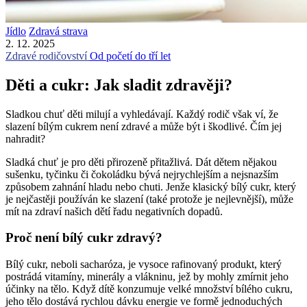
Jídlo
Zdravá strava
2. 12. 2025
Zdravé rodičovství
Od početí do tří let
Děti a cukr: Jak sladit zdravěji?
Sladkou chuť děti milují a vyhledávají. Každý rodič však ví, že
slazení bílým cukrem není zdravé a může být i škodlivé. Čím jej
nahradit?
Sladká chuť je pro děti přirozeně přitažlivá. Dát dětem nějakou
sušenku, tyčinku či čokoládku bývá nejrychlejším a nejsnazším
způsobem zahnání hladu nebo chuti. Jenže klasický bílý cukr, který
je nejčastěji používán ke slazení (také protože je nejlevnější), může
mít na zdraví našich dětí řadu negativních dopadů.
Proč není bílý cukr zdravý?
Bílý cukr, neboli sacharóza, je vysoce rafinovaný produkt, který
postrádá vitamíny, minerály a vlákninu, jež by mohly zmírnit jeho
účinky na tělo. Když dítě konzumuje velké množství bílého cukru,
jeho tělo dostává rychlou dávku energie ve formě jednoduchých