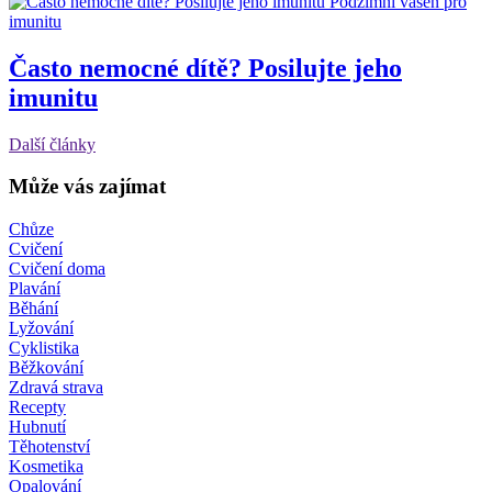
Podzimní vášeň pro
imunitu
Často nemocné dítě? Posilujte jeho
imunitu
Další články
Může vás zajímat
Chůze
Cvičení
Cvičení doma
Plavání
Běhání
Lyžování
Cyklistika
Běžkování
Zdravá strava
Recepty
Hubnutí
Těhotenství
Kosmetika
Opalování