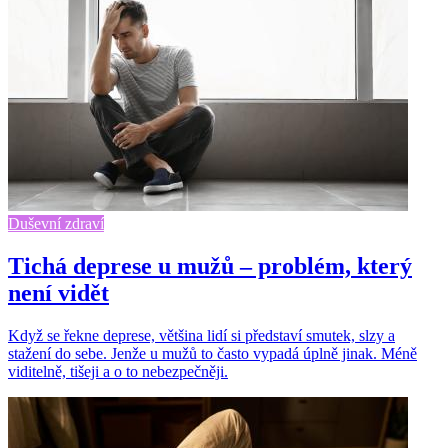
Duševní zdraví
Tichá deprese u mužů – problém, který
není vidět
Když se řekne deprese, většina lidí si představí smutek, slzy a
stažení do sebe. Jenže u mužů to často vypadá úplně jinak. Méně
viditelně, tišeji a o to nebezpečněji.