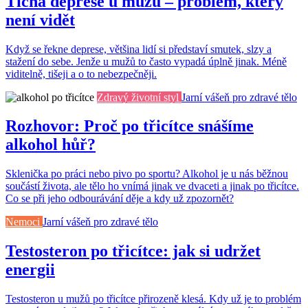
Tichá deprese u mužů – problém, který
není vidět
Když se řekne deprese, většina lidí si představí smutek, slzy a
stažení do sebe. Jenže u mužů to často vypadá úplně jinak. Méně
viditelně, tišeji a o to nebezpečněji.
Zdravý životní styl
Jarní vášeň pro zdravé tělo
Rozhovor: Proč po třicítce snášíme
alkohol hůř?
Sklenička po práci nebo pivo po sportu? Alkohol je u nás běžnou
součástí života, ale tělo ho vnímá jinak ve dvaceti a jinak po třicítce.
Co se při jeho odbourávání děje a kdy už zpozornět?
Nemoci
Jarní vášeň pro zdravé tělo
Testosteron po třicítce: jak si udržet
energii
Testosteron u mužů po třicítce přirozeně klesá. Kdy už je to problém