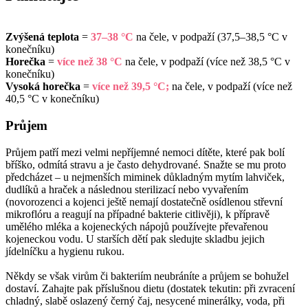
Zvýšená teplota
=
37–38 °C
na čele, v podpaží (37,5–38,5 °C v
konečníku)
Horečka
=
více než 38 °C
na čele, v podpaží (více než 38,5 °C v
konečníku)
Vysoká horečka
=
více než 39,5 °C;
na čele, v podpaží (více než
40,5 °C v konečníku)
Průjem
Průjem patří mezi velmi nepříjemné nemoci dítěte, které pak bolí
bříško, odmítá stravu a je často dehydrované. Snažte se mu proto
předcházet – u nejmenších miminek důkladným mytím lahviček,
dudlíků a hraček a následnou sterilizací nebo vyvařením
(novorozenci a kojenci ještě nemají dostatečně osídlenou střevní
mikroflóru a reagují na případné bakterie citlivěji), k přípravě
umělého mléka a kojeneckých nápojů používejte převařenou
kojeneckou vodu. U starších dětí pak sledujte skladbu jejich
jídelníčku a hygienu rukou.
Někdy se však virům či bakteriím neubráníte a průjem se bohužel
dostaví. Zahajte pak příslušnou dietu (dostatek tekutin: při zvracení
chladný, slabě oslazený černý čaj, nesycené minerálky, voda, při