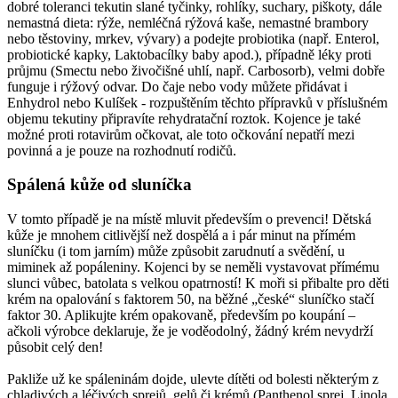
dobré toleranci tekutin slané tyčinky, rohlíky, suchary, piškoty, dále
nemastná dieta: rýže, nemléčná rýžová kaše, nemastné brambory
nebo těstoviny, mrkev, vývary) a podejte probiotika (např. Enterol,
probiotické kapky, Laktobacílky baby apod.), případně léky proti
průjmu (Smectu nebo živočišné uhlí, např. Carbosorb), velmi dobře
funguje i rýžový odvar. Do čaje nebo vody můžete přidávat i
Enhydrol nebo Kulíšek - rozpuštěním těchto přípravků v příslušném
objemu tekutiny připravíte rehydratační roztok. Kojence je také
možné proti rotavirům očkovat, ale toto očkování nepatří mezi
povinná a je pouze na rozhodnutí rodičů.
Spálená kůže od sluníčka
V tomto případě je na místě mluvit především o prevenci! Dětská
kůže je mnohem citlivější než dospělá a i pár minut na přímém
sluníčku (i tom jarním) může způsobit zarudnutí a svědění, u
miminek až popáleniny. Kojenci by se neměli vystavovat přímému
slunci vůbec, batolata s velkou opatrností! K moři si přibalte pro děti
krém na opalování s faktorem 50, na běžné „české“ sluníčko stačí
faktor 30. Aplikujte krém opakovaně, především po koupání –
ačkoli výrobce deklaruje, že je voděodolný, žádný krém nevydrží
působit celý den!
Pakliže už ke spáleninám dojde, ulevte dítěti od bolesti některým z
chladivých a léčivých sprejů, gelů či krémů (Panthenol sprej, Linola