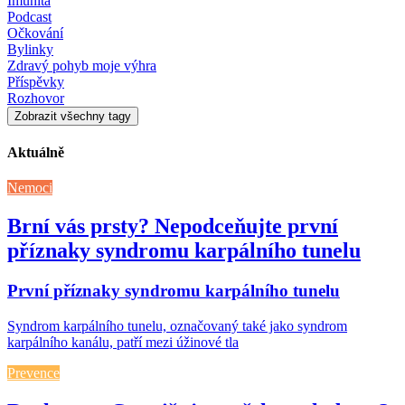
Imunita
Podcast
Očkování
Bylinky
Zdravý pohyb moje výhra
Příspěvky
Rozhovor
Zobrazit všechny tagy
Aktuálně
Nemoci
Brní vás prsty? Nepodceňujte první
příznaky syndromu karpálního tunelu
První příznaky syndromu karpálního tunelu
Syndrom karpálního tunelu, označovaný také jako syndrom
karpálního kanálu, patří mezi úžinové tla
Prevence