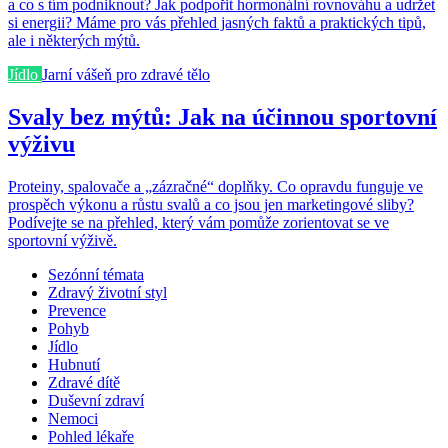
a co s tím podniknout? Jak podpořit hormonální rovnováhu a udržet
si energii? Máme pro vás přehled jasných faktů a praktických tipů,
ale i některých mýtů.
Jídlo
Jarní vášeň pro zdravé tělo
Svaly bez mýtů: Jak na účinnou sportovní
výživu
Proteiny, spalovače a „zázračné“ doplňky. Co opravdu funguje ve
prospěch výkonu a růstu svalů a co jsou jen marketingové sliby?
Podívejte se na přehled, který vám pomůže zorientovat se ve
sportovní výživě.
Sezónní témata
Zdravý životní styl
Prevence
Pohyb
Jídlo
Hubnutí
Zdravé dítě
Duševní zdraví
Nemoci
Pohled lékaře