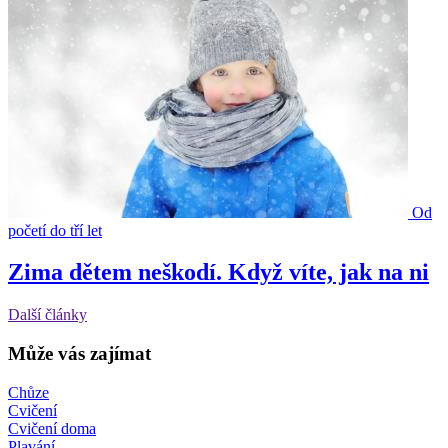
Od
početí do tří let
Zima dětem neškodí. Když víte, jak na ni
Další články
Může vás zajímat
Chůze
Cvičení
Cvičení doma
Plavání