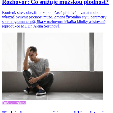
Rozhovor: Co snižuje mužskou plodnost?
Kouření, stres, obezita, alkohol i časté přehřívání varlat mohou
výrazně ovlivnit plodnost muže. Změna životního stylu parametry
spermiogramu zlepší, říká v rozhovoru lékařka kliniky asistované
reprodukce MUDr. Alena Šestinová.
Duševní zdraví