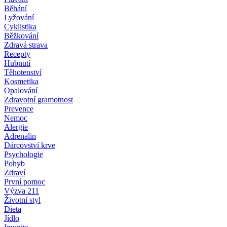
Běhání
Lyžování
Cyklistika
Běžkování
Zdravá strava
Recepty
Hubnutí
Těhotenství
Kosmetika
Opalování
Zdravotní gramotnost
Prevence
Nemoc
Alergie
Adrenalin
Dárcovství krve
Psychologie
Pohyb
Zdraví
První pomoc
Výzva 211
Životní styl
Dieta
Jídlo