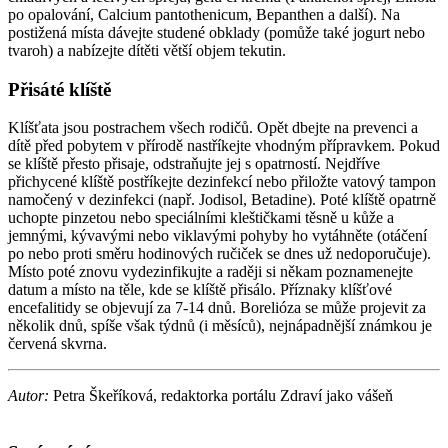
po opalování, Calcium pantothenicum, Bepanthen a další). Na
postižená místa dávejte studené obklady (pomůže také jogurt nebo
tvaroh) a nabízejte dítěti větší objem tekutin.
Přisáté klíště
Klíšťata jsou postrachem všech rodičů. Opět dbejte na prevenci a
dítě před pobytem v přírodě nastříkejte vhodným přípravkem. Pokud
se klíště přesto přisaje, odstraňujte jej s opatrností. Nejdříve
přichycené klíště postříkejte dezinfekcí nebo přiložte vatový tampon
namočený v dezinfekci (např. Jodisol, Betadine). Poté klíště opatrně
uchopte pinzetou nebo speciálními kleštičkami těsně u kůže a
jemnými, kývavými nebo viklavými pohyby ho vytáhněte (otáčení
po nebo proti směru hodinových ručiček se dnes už nedoporučuje).
Místo poté znovu vydezinfikujte a raději si někam poznamenejte
datum a místo na těle, kde se klíště přisálo. Příznaky klíšťové
encefalitidy se objevují za 7-14 dnů. Borelióza se může projevit za
několik dnů, spíše však týdnů (i měsíců), nejnápadnější známkou je
červená skvrna.
Autor:
Petra Škeříková, redaktorka portálu Zdraví jako vášeň