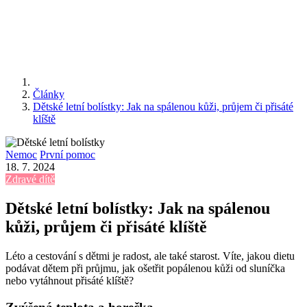
Články
Dětské letní bolístky: Jak na spálenou kůži, průjem či přisáté
klíště
Nemoc
První pomoc
18. 7. 2024
Zdravé dítě
Dětské letní bolístky: Jak na spálenou
kůži, průjem či přisáté klíště
Léto a cestování s dětmi je radost, ale také starost. Víte, jakou dietu
podávat dětem při průjmu, jak ošetřit popálenou kůži od sluníčka
nebo vytáhnout přisáté klíště?