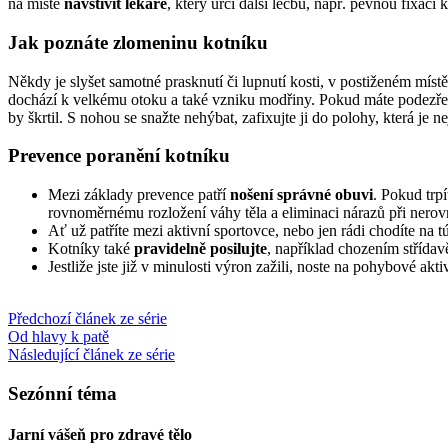
na místě
navštívit lékaře
, který určí další léčbu, např. pevnou fixac
Jak poznáte zlomeninu kotníku
Někdy je slyšet samotné prasknutí či lupnutí kosti, v postiženém míst
dochází k velkému otoku a také vzniku modřiny. Pokud máte podezření 
by škrtil. S nohou se snažte nehýbat, zafixujte ji do polohy, která je
Prevence poranění kotníku
Mezi základy prevence patří
nošení správné obuvi
. Pokud trp
rovnoměrnému rozložení váhy těla a eliminaci nárazů při ne
Ať už patříte mezi aktivní sportovce, nebo jen rádi chodíte na 
Kotníky také
pravidelně posilujte
, například chozením střídav
Jestliže jste již v minulosti výron zažili, noste na pohybové akt
Předchozí článek ze série
Od hlavy k patě
Následující článek ze série
Sezónní téma
Jarní vášeň pro zdravé tělo