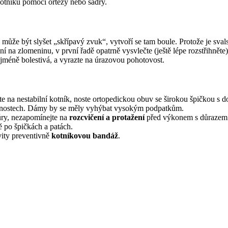
i kotníku pomocí ortézy nebo sádry.
ě může být slyšet „skřípavý zvuk“, vytvoří se tam boule. Protože je sva
na zlomeninu, v první řadě opatrně vysvlečte (ještě lépe rozstřihněte)
 nejméně bolestivá, a vyrazte na úrazovou pohotovost.
íte na nestabilní kotník, noste ortopedickou obuv se širokou špičkou s
rovnostech. Dámy by se měly vyhýbat vysokým podpatkům.
túry, nezapomínejte na
rozcvičení a protažení
před výkonem s důrazem
ě po špičkách a patách.
ivity preventivně
kotníkovou bandáž
.