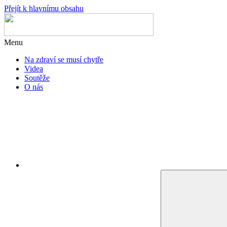
Přejít k hlavnímu obsahu
Menu
Na zdraví se musí chytře
Videa
Soutěže
O nás