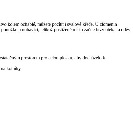
lstvo kolem ochablé, můžete pocítit i svalové křeče. U zlomenin
 ponožku a nohavici, jelikož postižené místo začne brzy otékat a oděv
 dostatečným prostorem pro celou plosku, aby docházelo k
 na kotníky.