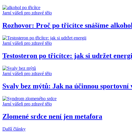
Jarní vášeň pro zdravé tělo
Rozhovor: Proč po třicítce snášíme alkoho
Jarní vášeň pro zdravé tělo
Testosteron po třicítce: jak si udržet energi
Jarní vášeň pro zdravé tělo
Svaly bez mýtů: Jak na účinnou sportovní 
Jarní vášeň pro zdravé tělo
Zlomené srdce není jen metafora
Další články