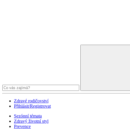
Zdravé rodičovství
Přihlásit/Registrovat
Sezónní témata
Zdravý životní styl
Prevence