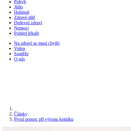
Pohyb
Jídlo
Hubnutí
Zdravé dítě
Duševní zdraví
Nemoci
Pohled lékaře
Na zdraví se musí chytře
Videa
Soutěže
O nás
Články
První pomoc při výronu kotníku