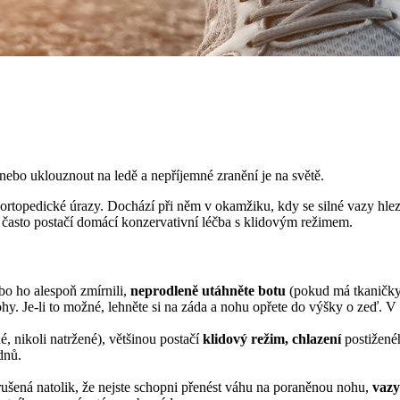
 nebo uklouznout na ledě a nepříjemné zranění je na světě.
í ortopedické úrazy. Dochází při něm v okamžiku, kdy se silné vazy hlez
, často postačí domácí konzervativní léčba s klidovým režimem.
bo ho alespoň zmírnili,
neprodleně utáhněte botu
(pokud má tkaničky)
y. Je-li to možné, lehněte si na záda a nohu opřete do výšky o zeď. V
é, nikoli natržené), většinou postačí
klidový režim, chlazení
postižené
ýdnů.
arušená natolik, že nejste schopni přenést váhu na poraněnou nohu,
vazy