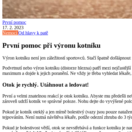
První pomoc
17. 2. 2023
Nemoci
Od hlavy k patě
První pomoc při výronu kotníku
Výron kotníku není jen záležitostí sportovců. Stačí špatně došlápnout
Podvrtnutí nebo výron kotníku (distorze hlezna) patří mezi nejčastějš
maximum a dojde k jejich poranění. Ne vždy je třeba vyhledat lékaře
Otok je rychlý. Utáhnout a ledovat!
První a velmi znatelnou reakcí je otok kotníku. Abyste mu předešli ne
zároveň udrží kotník ve správné poloze. Nohu dejte do vyvýšené poloh
Pokud je kotník oteklý a jen mírně bolestivý (vazy jsou pouze natažen
tejpováním. Není nutná návštěva lékaře, potíže odezní zhruba do 3 t
Pokud je bolestivost větší, otok se nevstřebává a funkce kotníku je n