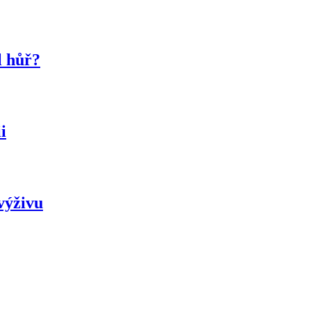
l hůř?
i
výživu