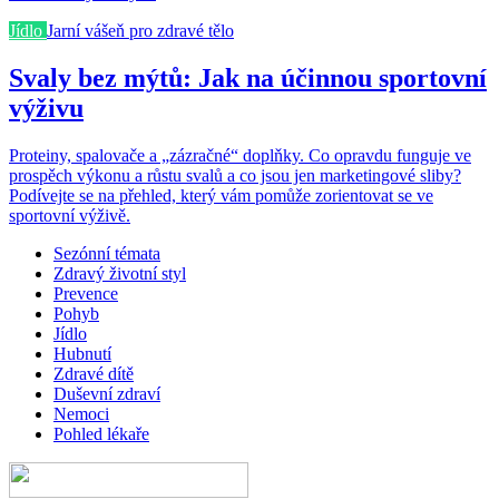
Jídlo
Jarní vášeň pro zdravé tělo
Svaly bez mýtů: Jak na účinnou sportovní
výživu
Proteiny, spalovače a „zázračné“ doplňky. Co opravdu funguje ve
prospěch výkonu a růstu svalů a co jsou jen marketingové sliby?
Podívejte se na přehled, který vám pomůže zorientovat se ve
sportovní výživě.
Sezónní témata
Zdravý životní styl
Prevence
Pohyb
Jídlo
Hubnutí
Zdravé dítě
Duševní zdraví
Nemoci
Pohled lékaře