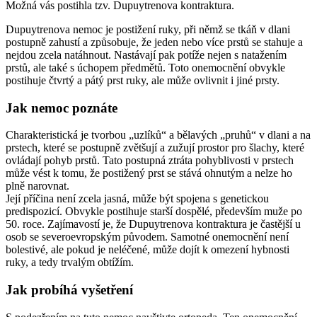
Možná vás postihla tzv. Dupuytrenova kontraktura.
Dupuytrenova nemoc je postižení ruky, při němž se tkáň v dlani
postupně zahustí a způsobuje, že jeden nebo více prstů se stahuje a
nejdou zcela natáhnout. Nastávají pak potíže nejen s natažením
prstů, ale také s úchopem předmětů. Toto onemocnění obvykle
postihuje čtvrtý a pátý prst ruky, ale může ovlivnit i jiné prsty.
Jak nemoc poznáte
Charakteristická je tvorbou „uzlíků“ a bělavých „pruhů“ v dlani a na
prstech, které se postupně zvětšují a zužují prostor pro šlachy, které
ovládají pohyb prstů. Tato postupná ztráta pohyblivosti v prstech
může vést k tomu, že postižený prst se stává ohnutým a nelze ho
plně narovnat.
Její příčina není zcela jasná, může být spojena s genetickou
predispozicí. Obvykle postihuje starší dospělé, především muže po
50. roce. Zajímavostí je, že Dupuytrenova kontraktura je častější u
osob se severoevropským původem. Samotné onemocnění není
bolestivé, ale pokud je neléčené, může dojít k omezení hybnosti
ruky, a tedy trvalým obtížím.
Jak probíhá vyšetření