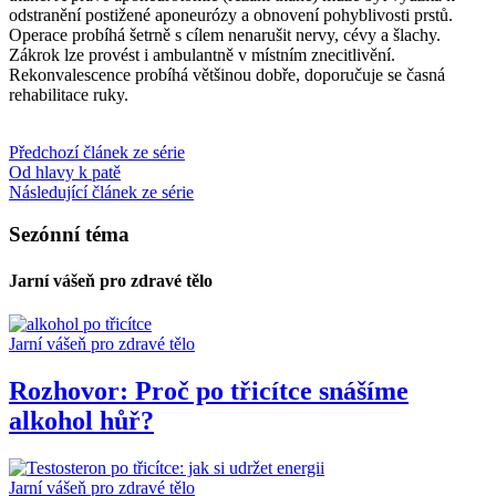
odstranění postižené aponeurózy a obnovení pohyblivosti prstů.
Operace probíhá šetrně s cílem nenarušit nervy, cévy a šlachy.
Zákrok lze provést i ambulantně v místním znecitlivění.
Rekonvalescence probíhá většinou dobře, doporučuje se časná
rehabilitace ruky.
Předchozí článek ze série
Od hlavy k patě
Následující článek ze série
Sezónní téma
Jarní vášeň pro zdravé tělo
Jarní vášeň pro zdravé tělo
Rozhovor: Proč po třicítce snášíme
alkohol hůř?
Jarní vášeň pro zdravé tělo