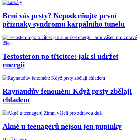
Brní vás prsty? Nepodceňujte první
příznaky syndromu karpálního tunelu
Jarní vášeň pro zdravé
tělo
Testosteron po třicítce: jak si udržet
energii
Raynaudův fenomén: Když prsty zbělají
chladem
Zimní vášeň pro zdravou duši
Akné u teenagerů nejsou jen pupínky
Další články