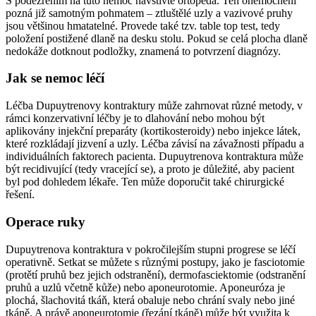
S podezřením na tuto nemoc navštivte ortopeda. Ten onemocnění
pozná již samotným pohmatem – ztluštělé uzly a vazivové pruhy
jsou většinou hmatatelné. Provede také tzv. table top test, tedy
položení postižené dlaně na desku stolu. Pokud se celá plocha dlaně
nedokáže dotknout podložky, znamená to potvrzení diagnózy.
Jak se nemoc léčí
Léčba Dupuytrenovy kontraktury může zahrnovat různé metody, v
rámci konzervativní léčby je to dlahování nebo mohou být
aplikovány injekční preparáty (kortikosteroidy) nebo injekce látek,
které rozkládají jizvení a uzly. Léčba závisí na závažnosti případu a
individuálních faktorech pacienta. Dupuytrenova kontraktura může
být recidivující (tedy vracející se), a proto je důležité, aby pacient
byl pod dohledem lékaře. Ten může doporučit také chirurgické
řešení.
Operace ruky
Dupuytrenova kontraktura v pokročilejším stupni progrese se léčí
operativně. Setkat se můžete s různými postupy, jako je fasciotomie
(protětí pruhů bez jejich odstranění), dermofasciektomie (odstranění
pruhů a uzlů včetně kůže) nebo aponeurotomie. Aponeuróza je
plochá, šlachovitá tkáň, která obaluje nebo chrání svaly nebo jiné
tkáně. A právě aponeurotomie (řezání tkáně) může být využita k