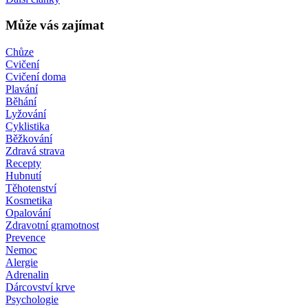
Může vás zajímat
Chůze
Cvičení
Cvičení doma
Plavání
Běhání
Lyžování
Cyklistika
Běžkování
Zdravá strava
Recepty
Hubnutí
Těhotenství
Kosmetika
Opalování
Zdravotní gramotnost
Prevence
Nemoc
Alergie
Adrenalin
Dárcovství krve
Psychologie