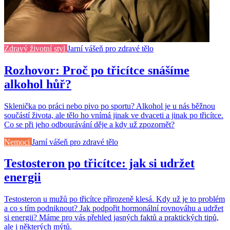
Zdravý životní styl
Jarní vášeň pro zdravé tělo
Rozhovor: Proč po třicítce snášíme
alkohol hůř?
Sklenička po práci nebo pivo po sportu? Alkohol je u nás běžnou
součástí života, ale tělo ho vnímá jinak ve dvaceti a jinak po třicítce.
Co se při jeho odbourávání děje a kdy už zpozornět?
Nemoci
Jarní vášeň pro zdravé tělo
Testosteron po třicítce: jak si udržet
energii
Testosteron u mužů po třicítce přirozeně klesá. Kdy už je to problém
a co s tím podniknout? Jak podpořit hormonální rovnováhu a udržet
si energii? Máme pro vás přehled jasných faktů a praktických tipů,
ale i některých mýtů.