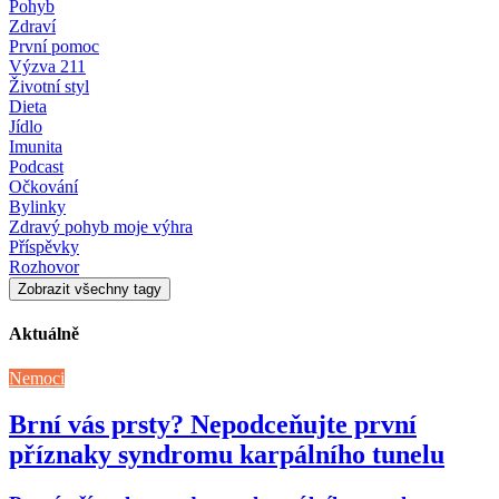
Pohyb
Zdraví
První pomoc
Výzva 211
Životní styl
Dieta
Jídlo
Imunita
Podcast
Očkování
Bylinky
Zdravý pohyb moje výhra
Příspěvky
Rozhovor
Zobrazit všechny tagy
Aktuálně
Nemoci
Brní vás prsty? Nepodceňujte první
příznaky syndromu karpálního tunelu