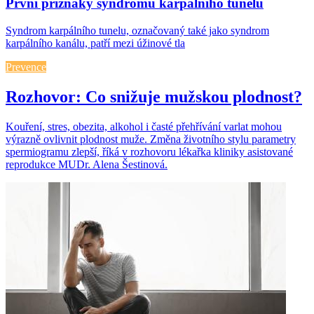
První příznaky syndromu karpálního tunelu
Syndrom karpálního tunelu, označovaný také jako syndrom
karpálního kanálu, patří mezi úžinové tla
Prevence
Rozhovor: Co snižuje mužskou plodnost?
Kouření, stres, obezita, alkohol i časté přehřívání varlat mohou
výrazně ovlivnit plodnost muže. Změna životního stylu parametry
spermiogramu zlepší, říká v rozhovoru lékařka kliniky asistované
reprodukce MUDr. Alena Šestinová.