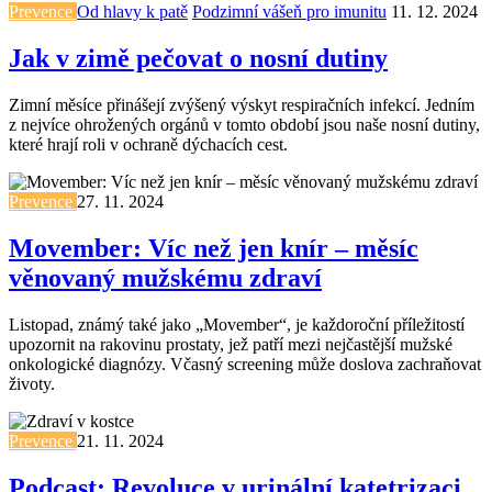
Prevence
Od hlavy k patě
Podzimní vášeň pro imunitu
11. 12. 2024
Jak v zimě pečovat o nosní dutiny
Zimní měsíce přinášejí zvýšený výskyt respiračních infekcí. Jedním
z nejvíce ohrožených orgánů v tomto období jsou naše nosní dutiny,
které hrají roli v ochraně dýchacích cest.
Prevence
27. 11. 2024
Movember: Víc než jen knír – měsíc
věnovaný mužskému zdraví
Listopad, známý také jako „Movember“, je každoroční příležitostí
upozornit na rakovinu prostaty, jež patří mezi nejčastější mužské
onkologické diagnózy. Včasný screening může doslova zachraňovat
životy.
Prevence
21. 11. 2024
Podcast: Revoluce v urinální katetrizaci