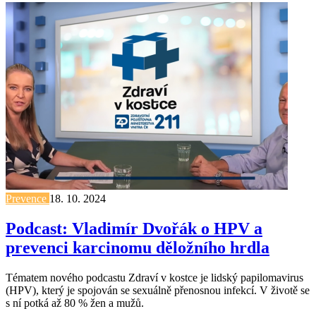
Prevence
18. 10. 2024
Podcast: Vladimír Dvořák o HPV a
prevenci karcinomu děložního hrdla
Tématem nového podcastu Zdraví v kostce je lidský papilomavirus
(HPV), který je spojován se sexuálně přenosnou infekcí. V životě se
s ní potká až 80 % žen a mužů.