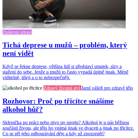
Duševní zdraví
Tichá deprese u mužů – problém, který
není vidět
Když se řekne deprese, většina lidí si představí smutek, slzy a
stažení do sebe. Jenže u mužů to často vypadá úplně jinak. Méně
viditelně, tišeji a o to nebezpečněji.
Zdravý životní styl
Jarní vášeň pro zdravé tělo
Rozhovor: Proč po třicítce snášíme
alkohol hůř?
Sklenička po práci nebo pivo po sportu? Alkohol je u nás běžnou
součástí života, ale tělo ho vnímá jinak ve dvaceti a jinak po třicítce.
Co se při jeho odbourávání děje a kdy už zpozornět?