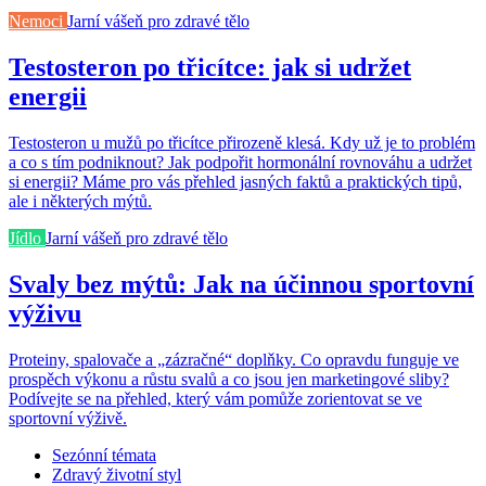
Nemoci
Jarní vášeň pro zdravé tělo
Testosteron po třicítce: jak si udržet
energii
Testosteron u mužů po třicítce přirozeně klesá. Kdy už je to problém
a co s tím podniknout? Jak podpořit hormonální rovnováhu a udržet
si energii? Máme pro vás přehled jasných faktů a praktických tipů,
ale i některých mýtů.
Jídlo
Jarní vášeň pro zdravé tělo
Svaly bez mýtů: Jak na účinnou sportovní
výživu
Proteiny, spalovače a „zázračné“ doplňky. Co opravdu funguje ve
prospěch výkonu a růstu svalů a co jsou jen marketingové sliby?
Podívejte se na přehled, který vám pomůže zorientovat se ve
sportovní výživě.
Sezónní témata
Zdravý životní styl