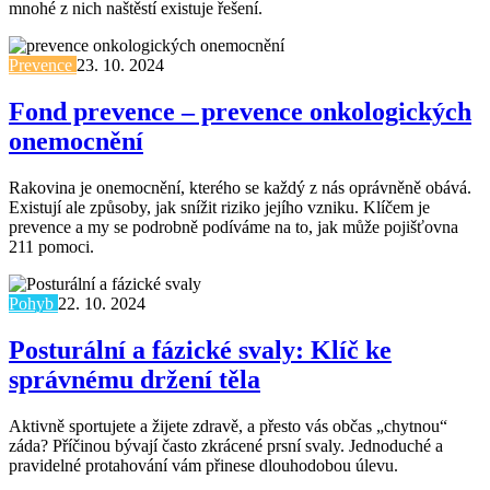
mnohé z nich naštěstí existuje řešení.
Prevence
23. 10. 2024
Fond prevence – prevence onkologických
onemocnění
Rakovina je onemocnění, kterého se každý z nás oprávněně obává.
Existují ale způsoby, jak snížit riziko jejího vzniku. Klíčem je
prevence a my se podrobně podíváme na to, jak může pojišťovna
211 pomoci.
Pohyb
22. 10. 2024
Posturální a fázické svaly: Klíč ke
správnému držení těla
Aktivně sportujete a žijete zdravě, a přesto vás občas „chytnou“
záda? Příčinou bývají často zkrácené prsní svaly. Jednoduché a
pravidelné protahování vám přinese dlouhodobou úlevu.