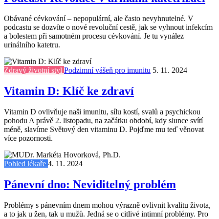
Obávané cévkování – nepopulární, ale často nevyhnutelné. V
podcastu se dozvíte o nové revoluční cestě, jak se vyhnout infekcím
a bolestem při samotném procesu cévkování. Je tu vynález
urinálního katetru.
Zdravý životní styl
Podzimní vášeň pro imunitu
5. 11. 2024
Vitamin D: Klíč ke zdraví
Vitamin D ovlivňuje naši imunitu, sílu kostí, svalů a psychickou
pohodu A právě 2. listopadu, na začátku období, kdy slunce svítí
méně, slavíme Světový den vitaminu D. Pojďme mu teď věnovat
více pozornosti.
Pohled lékaře
4. 11. 2024
Pánevní dno: Neviditelný problém
Problémy s pánevním dnem mohou výrazně ovlivnit kvalitu života,
a to jak u žen, tak u mužů. Jedná se o citlivé intimní problémy. Pro