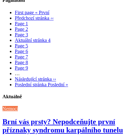
Pagination
First page
« První
Předchozí stránka
‹‹
Page
1
Page
2
Page
3
Aktuální stránka
4
Page
5
Page
6
Page
7
Page
8
Page
9
…
Následující stránka
››
Poslední stránka
Poslední »
Aktuálně
Nemoci
Brní vás prsty? Nepodceňujte první
příznaky syndromu karpálního tunelu