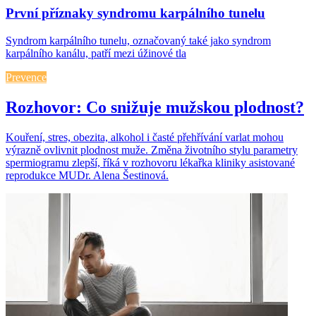
První příznaky syndromu karpálního tunelu
Syndrom karpálního tunelu, označovaný také jako syndrom
karpálního kanálu, patří mezi úžinové tla
Prevence
Rozhovor: Co snižuje mužskou plodnost?
Kouření, stres, obezita, alkohol i časté přehřívání varlat mohou
výrazně ovlivnit plodnost muže. Změna životního stylu parametry
spermiogramu zlepší, říká v rozhovoru lékařka kliniky asistované
reprodukce MUDr. Alena Šestinová.