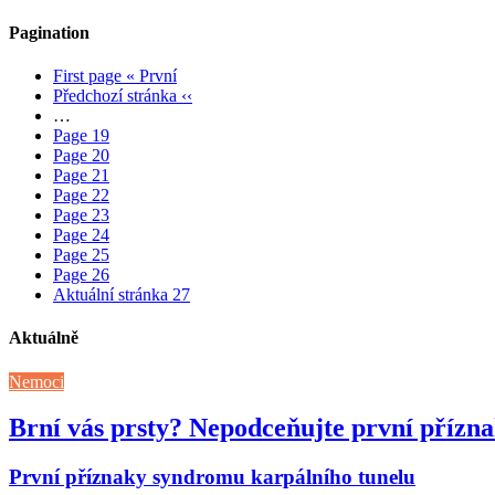
Pagination
First page
« První
Předchozí stránka
‹‹
…
Page
19
Page
20
Page
21
Page
22
Page
23
Page
24
Page
25
Page
26
Aktuální stránka
27
Aktuálně
Nemoci
Brní vás prsty? Nepodceňujte první přízn
První příznaky syndromu karpálního tunelu