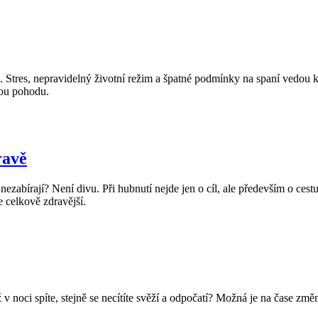
ěji. Stres, nepravidelný životní režim a špatné podmínky na spaní vedou
kou pohodu.
ravě
 nezabírají? Není divu. Při hubnutí nejde jen o cíl, ale především o ce
e celkově zdravější.
yž v noci spíte, stejně se necítíte svěží a odpočatí? Možná je na čase 