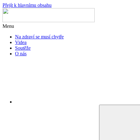
Přejít k hlavnímu obsahu
Menu
Na zdraví se musí chytře
Videa
Soutěže
O nás