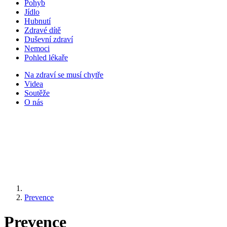
Pohyb
Jídlo
Hubnutí
Zdravé dítě
Duševní zdraví
Nemoci
Pohled lékaře
Na zdraví se musí chytře
Videa
Soutěže
O nás
Prevence
Prevence