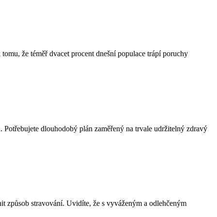
 k tomu, že téměř dvacet procent dnešní populace trápí poruchy
stu. Potřebujete dlouhodobý plán zaměřený na trvale udržitelný zdravý
změnit způsob stravování. Uvidíte, že s vyváženým a odlehčeným