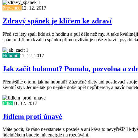
Prevence
12. 12. 2017
Zdravý spánek je klíčem ke zdraví
Před sto lety spali lidé až o hodinu a půl déle než my. A také kvalitn
spánku. Přitom kvalita spánku přímo ovlivňuje naše zdraví i psychic
Hubnutí
11. 12. 2017
Jak začít hubnout? Pomalu, pozvolna a zd
Přemýšlíte o tom, jak na hubnutí? Zázračné diety ani posilovací stroje
životní styl. Jedině tak po nějaké době opět nepřiberete, a navíc budet
Jídlo
11. 12. 2017
Jídlem proti únavě
Máte pocit, že ráno nevstanete z postele a ani káva to nevyřeší? I kd
jídelníčkem budete mít energie na rozdávání.