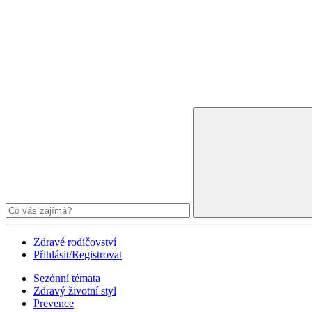
Zdravé rodičovství
Přihlásit/Registrovat
Sezónní témata
Zdravý životní styl
Prevence