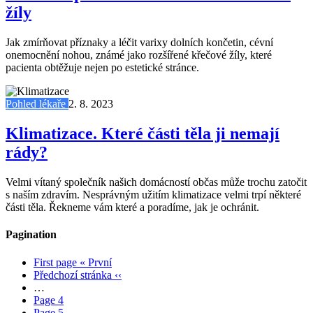
žíly
Jak zmírňovat příznaky a léčit varixy dolních končetin, cévní
onemocnění nohou, známé jako rozšířené křečové žíly, které
pacienta obtěžuje nejen po estetické stránce.
Pohled lékaře
2. 8. 2023
Klimatizace. Které části těla ji nemají
rády?
Velmi vítaný společník našich domácností občas může trochu zatočit
s naším zdravím. Nesprávným užitím klimatizace velmi trpí některé
části těla. Řekneme vám které a poradíme, jak je ochránit.
Pagination
First page
« První
Předchozí stránka
‹‹
…
Page
4
Page
5