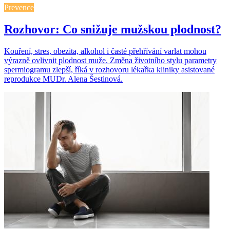
Prevence
Rozhovor: Co snižuje mužskou plodnost?
Kouření, stres, obezita, alkohol i časté přehřívání varlat mohou
výrazně ovlivnit plodnost muže. Změna životního stylu parametry
spermiogramu zlepší, říká v rozhovoru lékařka kliniky asistované
reprodukce MUDr. Alena Šestinová.