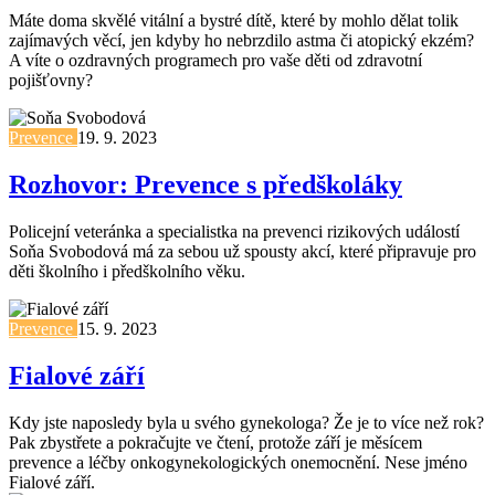
Máte doma skvělé vitální a bystré dítě, které by mohlo dělat tolik
zajímavých věcí, jen kdyby ho nebrzdilo astma či atopický ekzém?
A víte o ozdravných programech pro vaše děti od zdravotní
pojišťovny?
Prevence
19. 9. 2023
Rozhovor: Prevence s předškoláky
Policejní veteránka a specialistka na prevenci rizikových událostí
Soňa Svobodová má za sebou už spousty akcí, které připravuje pro
děti školního i předškolního věku.
Prevence
15. 9. 2023
Fialové září
Kdy jste naposledy byla u svého gynekologa? Že je to více než rok?
Pak zbystřete a pokračujte ve čtení, protože září je měsícem
prevence a léčby onkogynekologických onemocnění. Nese jméno
Fialové září.