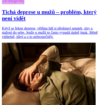
Duševní zdraví
Tichá deprese u mužů – problém, který
není vidět
Když se řekne deprese, většina lidí si představí smutek, slzy a
stažení do sebe. Jenže u mužů to často vypadá úplně jinak. Méně
viditelně, tišeji a o to nebezpečněji.