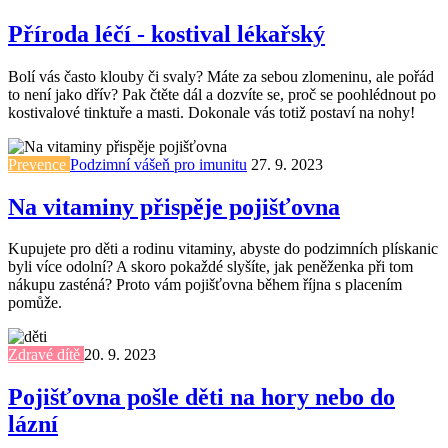
Příroda léčí - kostival lékařský
Bolí vás často klouby či svaly? Máte za sebou zlomeninu, ale pořád
to není jako dřív? Pak čtěte dál a dozvíte se, proč se poohlédnout po
kostivalové tinktuře a masti. Dokonale vás totiž postaví na nohy!
Prevence
Podzimní vášeň pro imunitu
27. 9. 2023
Na vitaminy přispěje pojišťovna
Kupujete pro děti a rodinu vitaminy, abyste do podzimních plískanic
byli více odolní? A skoro pokaždé slyšíte, jak peněženka při tom
nákupu zasténá? Proto vám pojišťovna během října s placením
pomůže.
Zdravé dítě
20. 9. 2023
Pojišťovna pošle děti na hory nebo do
lázní