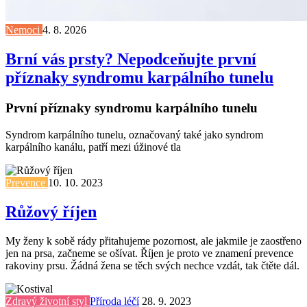
Nemoci
4. 8. 2026
Brní vás prsty? Nepodceňujte první
příznaky syndromu karpálního tunelu
První příznaky syndromu karpálního tunelu
Syndrom karpálního tunelu, označovaný také jako syndrom
karpálního kanálu, patří mezi úžinové tla
Prevence
10. 10. 2023
Růžový říjen
My ženy k sobě rády přitahujeme pozornost, ale jakmile je zaostřeno
jen na prsa, začneme se ošívat. Říjen je proto ve znamení prevence
rakoviny prsu. Žádná žena se těch svých nechce vzdát, tak čtěte dál.
Zdravý životní styl
Příroda léčí
28. 9. 2023