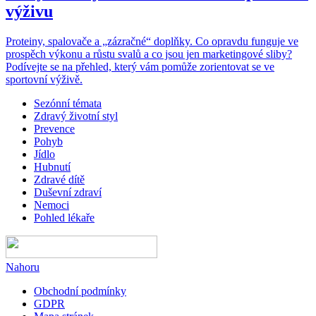
výživu
Proteiny, spalovače a „zázračné“ doplňky. Co opravdu funguje ve
prospěch výkonu a růstu svalů a co jsou jen marketingové sliby?
Podívejte se na přehled, který vám pomůže zorientovat se ve
sportovní výživě.
Sezónní témata
Zdravý životní styl
Prevence
Pohyb
Jídlo
Hubnutí
Zdravé dítě
Duševní zdraví
Nemoci
Pohled lékaře
Nahoru
Obchodní podmínky
GDPR