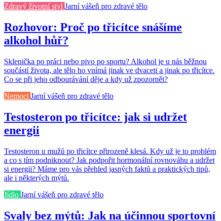
Zdravý životní styl
Jarní vášeň pro zdravé tělo
Rozhovor: Proč po třicítce snášíme
alkohol hůř?
Sklenička po práci nebo pivo po sportu? Alkohol je u nás běžnou
součástí života, ale tělo ho vnímá jinak ve dvaceti a jinak po třicítce.
Co se při jeho odbourávání děje a kdy už zpozornět?
Nemoci
Jarní vášeň pro zdravé tělo
Testosteron po třicítce: jak si udržet
energii
Testosteron u mužů po třicítce přirozeně klesá. Kdy už je to problém
a co s tím podniknout? Jak podpořit hormonální rovnováhu a udržet
si energii? Máme pro vás přehled jasných faktů a praktických tipů,
ale i některých mýtů.
Jídlo
Jarní vášeň pro zdravé tělo
Svaly bez mýtů: Jak na účinnou sportovní