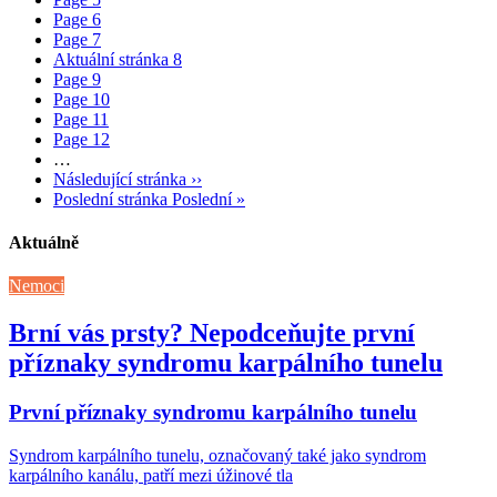
Page
6
Page
7
Aktuální stránka
8
Page
9
Page
10
Page
11
Page
12
…
Následující stránka
››
Poslední stránka
Poslední »
Aktuálně
Nemoci
Brní vás prsty? Nepodceňujte první
příznaky syndromu karpálního tunelu
První příznaky syndromu karpálního tunelu
Syndrom karpálního tunelu, označovaný také jako syndrom
karpálního kanálu, patří mezi úžinové tla