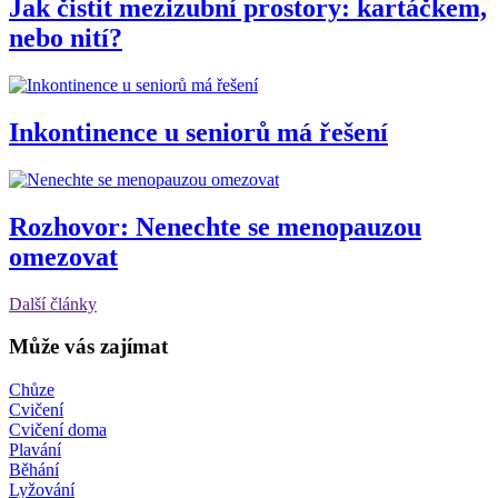
Jak čistit mezizubní prostory: kartáčkem,
nebo nití?
Inkontinence u seniorů má řešení
Rozhovor: Nenechte se menopauzou
omezovat
Další články
Může vás zajímat
Chůze
Cvičení
Cvičení doma
Plavání
Běhání
Lyžování