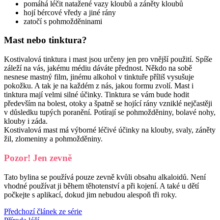
pomáhá léčit natažené vazy kloubů a záněty kloubů
hojí bércové vředy a jiné rány
zatočí s pohmožděninami
Mast nebo tinktura?
Kostivalová tinktura i mast jsou určeny jen pro vnější použití. Spíše
záleží na vás, jakému médiu dáváte přednost. Někdo na sobě
nesnese mastný film, jinému alkohol v tinktuře příliš vysušuje
pokožku. A tak je na každém z nás, jakou formu zvolí. Mast i
tinktura mají velmi silné účinky. Tinktura se vám bude hodit
především na bolest, otoky a špatně se hojící rány vzniklé nejčastěji
v důsledku tupých poranění. Potírají se pohmožděniny, bolavé nohy,
klouby i záda.
Kostivalová mast má výborné léčivé účinky na klouby, svaly, záněty
žil, zlomeniny a pohmožděniny.
Pozor! Jen zevně
Tato bylina se používá pouze zevně kvůli obsahu alkaloidů. Není
vhodné používat ji během těhotenství a při kojení. A také u dětí
počkejte s aplikací, dokud jim nebudou alespoň tři roky.
Předchozí článek ze série