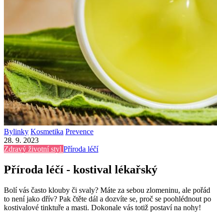
Bylinky
Kosmetika
Prevence
28. 9. 2023
Zdravý životní styl
Příroda léčí
Příroda léčí - kostival lékařský
Bolí vás často klouby či svaly? Máte za sebou zlomeninu, ale pořád
to není jako dřív? Pak čtěte dál a dozvíte se, proč se poohlédnout po
kostivalové tinktuře a masti. Dokonale vás totiž postaví na nohy!