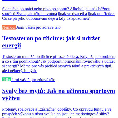
Sklenička po práci nebo pivo po sportu? Alkohol je u nás běžnou
součástí života, ale tělo ho vnímá jinak ve dvaceti a jinak po třicítce.
Co se při jeho odbourávání děje a kdy už zpozornět?
Nemoci
Jarní vášeň pro zdravé tělo
Testosteron po třicítce: jak si udržet
energii
Testosteron u mužů po třicítce přirozeně klesá. Kdy už je to problém
a co s tím podniknout? Jak podpořit hormonální rovnováhu a udržet
si energii? Máme pro vás přehled jasných faktů a praktických tipů,
ale i některých mýtů.
Jídlo
Jarní vášeň pro zdravé tělo
Svaly bez mýtů: Jak na účinnou sportovní
výživu
Proteiny, spalovače a „zázračné“ doplňky. Co opravdu funguje ve
prospěch výkonu a růstu svalů a co jsou jen marketingové sliby?