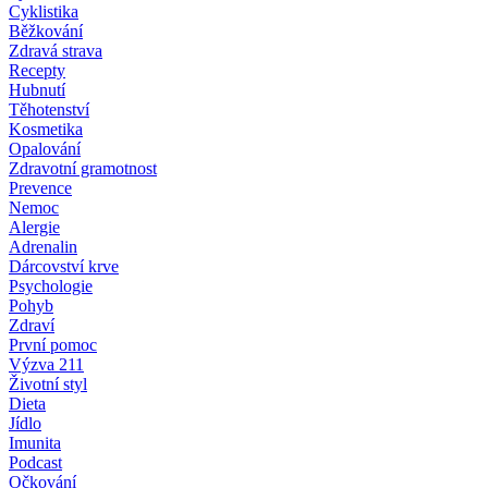
Cyklistika
Běžkování
Zdravá strava
Recepty
Hubnutí
Těhotenství
Kosmetika
Opalování
Zdravotní gramotnost
Prevence
Nemoc
Alergie
Adrenalin
Dárcovství krve
Psychologie
Pohyb
Zdraví
První pomoc
Výzva 211
Životní styl
Dieta
Jídlo
Imunita
Podcast
Očkování