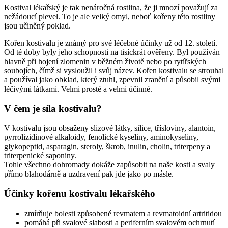
Kostival lékařský je tak nenáročná rostlina, že ji mnozí považují za
nežádoucí plevel. To je ale velký omyl, neboť kořeny této rostliny
jsou učiněný poklad.
Kořen kostivalu je známý pro své léčebné účinky už od 12. století.
Od té doby byly jeho schopnosti na tisíckrát ověřeny. Byl používán
hlavně při hojení zlomenin v běžném životě nebo po rytířských
soubojích, čímž si vysloužil i svůj název. Kořen kostivalu se strouhal
a používal jako obklad, který ztuhl, zpevnil zranění a působil svými
léčivými látkami. Velmi prosté a velmi účinné.
V čem je síla kostivalu?
V kostivalu jsou obsaženy slizové látky, silice, třísloviny, alantoin,
pyrrolizidinové alkaloidy, fenolické kyseliny, aminokyseliny,
glykopeptid, asparagin, steroly, škrob, inulin, cholin, triterpeny a
triterpenické saponiny.
Tohle všechno dohromady dokáže zapůsobit na naše kosti a svaly
přímo blahodárně a uzdravení pak jde jako po másle.
Účinky kořenu kostivalu lékařského
zmírňuje bolesti způsobené revmatem a revmatoidní artritidou
pomáhá při svalové slabosti a periferním svalovém ochrnutí