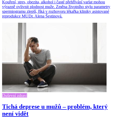
Kouření, stres, obezita, alkohol i časté přehřívání varlat mohou
výrazně ovlivnit plodnost muže. Změna životního stylu parametry
spermiogramu zlepší, říká v rozhovoru lékařka kliniky asistované
reprodukce MUDr. Alena Šestinová.
Duševní zdraví
Tichá deprese u mužů – problém, který
není vidět