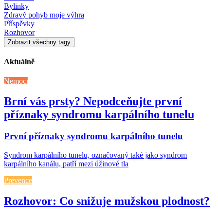
Bylinky
Zdravý pohyb moje výhra
Příspěvky
Rozhovor
Zobrazit všechny tagy
Aktuálně
Nemoci
Brní vás prsty? Nepodceňujte první
příznaky syndromu karpálního tunelu
První příznaky syndromu karpálního tunelu
Syndrom karpálního tunelu, označovaný také jako syndrom
karpálního kanálu, patří mezi úžinové tla
Prevence
Rozhovor: Co snižuje mužskou plodnost?