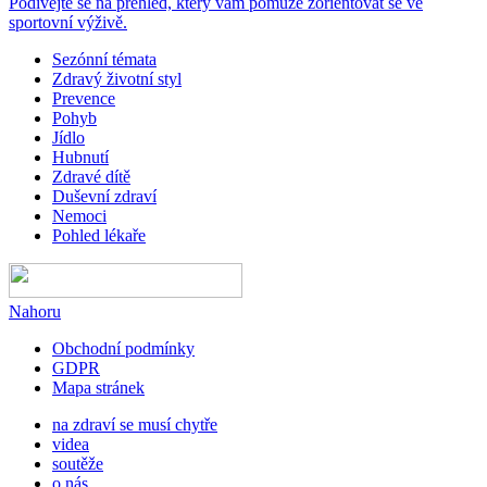
Podívejte se na přehled, který vám pomůže zorientovat se ve
sportovní výživě.
Sezónní témata
Zdravý životní styl
Prevence
Pohyb
Jídlo
Hubnutí
Zdravé dítě
Duševní zdraví
Nemoci
Pohled lékaře
Nahoru
Obchodní podmínky
GDPR
Mapa stránek
na zdraví se musí chytře
videa
soutěže
o nás