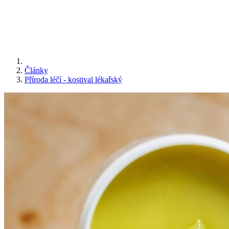
Články
Příroda léčí - kostival lékařský