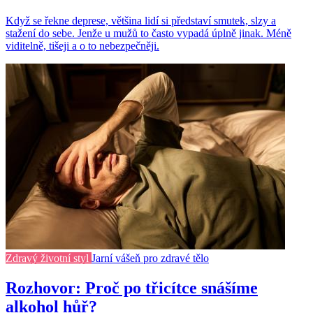
Když se řekne deprese, většina lidí si představí smutek, slzy a
stažení do sebe. Jenže u mužů to často vypadá úplně jinak. Méně
viditelně, tišeji a o to nebezpečněji.
Zdravý životní styl
Jarní vášeň pro zdravé tělo
Rozhovor: Proč po třicítce snášíme
alkohol hůř?