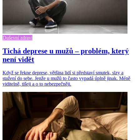
Duševní zdraví
Tichá deprese u mužů – problém, který
není vidět
Když se řekne deprese, většina lidí si představí smutek, slzy a
stažení do sebe. Jenže u mužů to často vypadá úplně jinak. Méně
viditelně, tišeji a o to nebezpečněji.