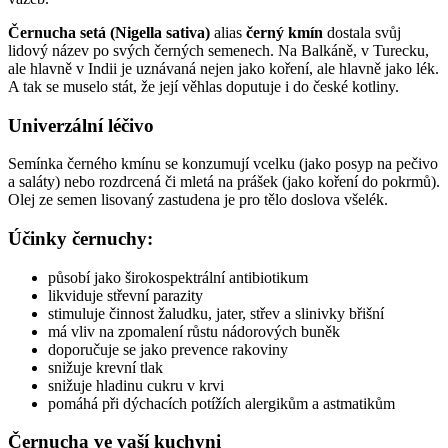
Černucha setá (Nigella sativa)
alias
černý kmín
dostala svůj
lidový název po svých černých semenech. Na Balkáně, v Turecku,
ale hlavně v Indii je uznávaná nejen jako koření, ale hlavně jako lék.
A tak se muselo stát, že její věhlas doputuje i do české kotliny.
Univerzální léčivo
Semínka černého kmínu se konzumují vcelku (jako posyp na pečivo
a saláty) nebo rozdrcená či mletá na prášek (jako koření do pokrmů).
Olej ze semen lisovaný zastudena je pro tělo doslova všelék.
Účinky černuchy:
působí jako širokospektrální antibiotikum
likviduje střevní parazity
stimuluje činnost žaludku, jater, střev a slinivky břišní
má vliv na zpomalení růstu nádorových buněk
doporučuje se jako prevence rakoviny
snižuje krevní tlak
snižuje hladinu cukru v krvi
pomáhá při dýchacích potížích alergikům a astmatikům
Černucha ve vaší kuchyni