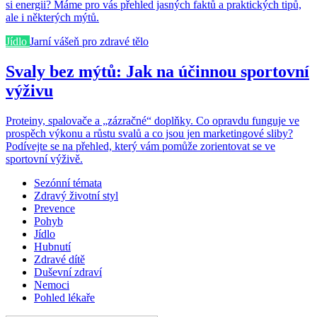
si energii? Máme pro vás přehled jasných faktů a praktických tipů,
ale i některých mýtů.
Jídlo
Jarní vášeň pro zdravé tělo
Svaly bez mýtů: Jak na účinnou sportovní
výživu
Proteiny, spalovače a „zázračné“ doplňky. Co opravdu funguje ve
prospěch výkonu a růstu svalů a co jsou jen marketingové sliby?
Podívejte se na přehled, který vám pomůže zorientovat se ve
sportovní výživě.
Sezónní témata
Zdravý životní styl
Prevence
Pohyb
Jídlo
Hubnutí
Zdravé dítě
Duševní zdraví
Nemoci
Pohled lékaře