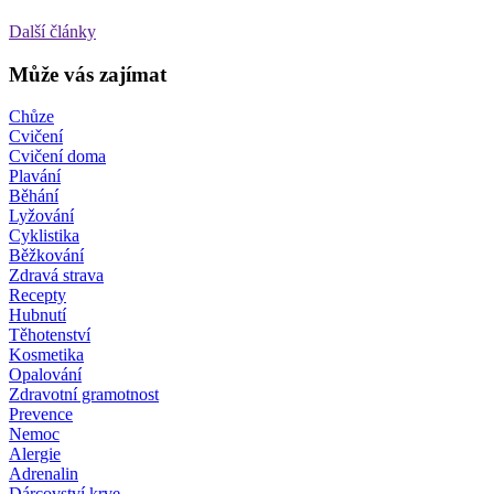
Další články
Může vás zajímat
Chůze
Cvičení
Cvičení doma
Plavání
Běhání
Lyžování
Cyklistika
Běžkování
Zdravá strava
Recepty
Hubnutí
Těhotenství
Kosmetika
Opalování
Zdravotní gramotnost
Prevence
Nemoc
Alergie
Adrenalin
Dárcovství krve