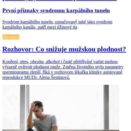
První příznaky syndromu karpálního tunelu
Syndrom karpálního tunelu, označovaný také jako syndrom
karpálního kanálu, patří mezi úžinové tla
Prevence
Rozhovor: Co snižuje mužskou plodnost?
Kouření, stres, obezita, alkohol i časté přehřívání varlat mohou
výrazně ovlivnit plodnost muže. Změna životního stylu parametry
spermiogramu zlepší, říká v rozhovoru lékařka kliniky asistované
reprodukce MUDr. Alena Šestinová.