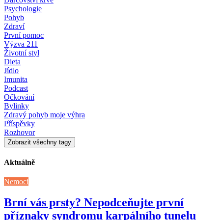
Psychologie
Pohyb
Zdraví
První pomoc
Výzva 211
Životní styl
Dieta
Jídlo
Imunita
Podcast
Očkování
Bylinky
Zdravý pohyb moje výhra
Příspěvky
Rozhovor
Zobrazit všechny tagy
Aktuálně
Nemoci
Brní vás prsty? Nepodceňujte první
příznaky syndromu karpálního tunelu