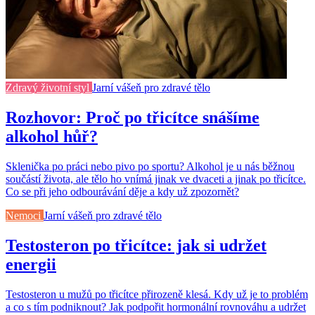
Zdravý životní styl
Jarní vášeň pro zdravé tělo
Rozhovor: Proč po třicítce snášíme
alkohol hůř?
Sklenička po práci nebo pivo po sportu? Alkohol je u nás běžnou
součástí života, ale tělo ho vnímá jinak ve dvaceti a jinak po třicítce.
Co se při jeho odbourávání děje a kdy už zpozornět?
Nemoci
Jarní vášeň pro zdravé tělo
Testosteron po třicítce: jak si udržet
energii
Testosteron u mužů po třicítce přirozeně klesá. Kdy už je to problém
a co s tím podniknout? Jak podpořit hormonální rovnováhu a udržet