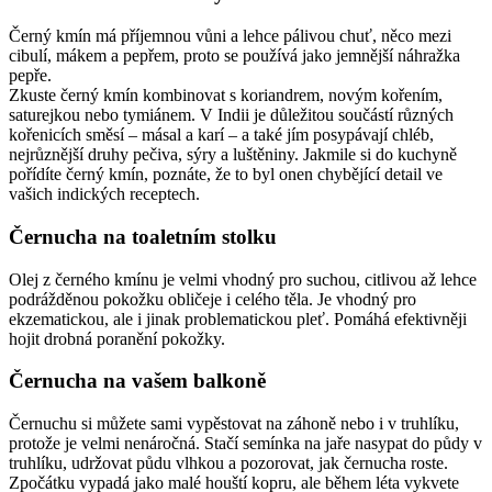
Černý kmín má příjemnou vůni a lehce pálivou chuť, něco mezi
cibulí, mákem a pepřem, proto se používá jako jemnější náhražka
pepře.
Zkuste černý kmín kombinovat s koriandrem, novým kořením,
saturejkou nebo tymiánem. V Indii je důležitou součástí různých
kořenicích směsí – másal a karí – a také jím posypávají chléb,
nejrůznější druhy pečiva, sýry a luštěniny. Jakmile si do kuchyně
pořídíte černý kmín, poznáte, že to byl onen chybějící detail ve
vašich indických receptech.
Černucha na toaletním stolku
Olej z černého kmínu je velmi vhodný pro suchou, citlivou až lehce
podrážděnou pokožku obličeje i celého těla. Je vhodný pro
ekzematickou, ale i jinak problematickou pleť. Pomáhá efektivněji
hojit drobná poranění pokožky.
Černucha na vašem balkoně
Černuchu si můžete sami vypěstovat na záhoně nebo i v truhlíku,
protože je velmi nenáročná. Stačí semínka na jaře nasypat do půdy v
truhlíku, udržovat půdu vlhkou a pozorovat, jak černucha roste.
Zpočátku vypadá jako malé houští kopru, ale během léta vykvete