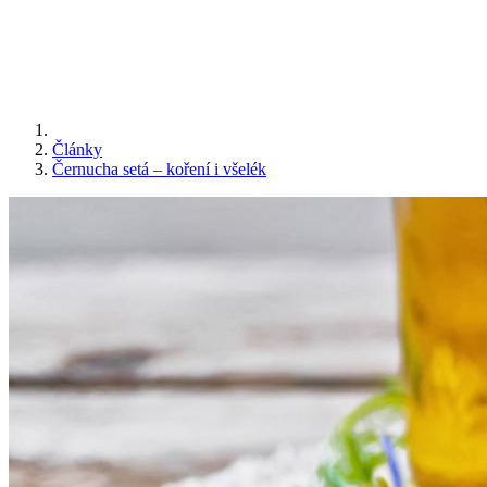
Články
Černucha setá – koření i všelék