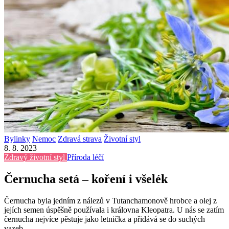
Bylinky
Nemoc
Zdravá strava
Životní styl
8. 8. 2023
Zdravý životní styl
Příroda léčí
Černucha setá – koření i všelék
Černucha byla jedním z nálezů v Tutanchamonově hrobce a olej z
jejích semen úspěšně používala i královna Kleopatra. U nás se zatím
černucha nejvíce pěstuje jako letnička a přidává se do suchých
vazeb.