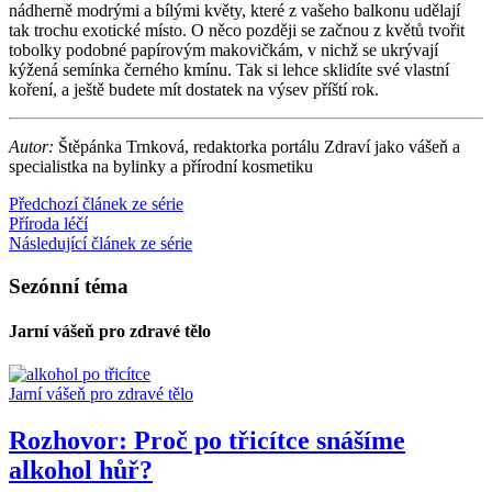
nádherně modrými a bílými květy, které z vašeho balkonu udělají
tak trochu exotické místo. O něco později se začnou z květů tvořit
tobolky podobné papírovým makovičkám, v nichž se ukrývají
kýžená semínka černého kmínu. Tak si lehce sklidíte své vlastní
koření, a ještě budete mít dostatek na výsev příští rok.
Autor:
Štěpánka Trnková, redaktorka portálu Zdraví jako vášeň a
specialistka na bylinky a přírodní kosmetiku
Předchozí článek ze série
Příroda léčí
Následující článek ze série
Sezónní téma
Jarní vášeň pro zdravé tělo
Jarní vášeň pro zdravé tělo
Rozhovor: Proč po třicítce snášíme
alkohol hůř?