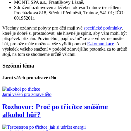
MONTI SPA a.s., Františkovy Lázně,
Sdružení ozdravoven a léčeben okresu Trutnov (se sídlem
Procházkova 818, Střední Předměstí, Trutnov, 541 01; IČO:
00195201).
Všechny ozdravné pobyty pro děti mají své
specifické podmínky
,
které je dobré si prostudovat, ale hlavně je splnit, aby vám mohl být
příspěvek přiznán. Povinného „papírování“ se ale vůbec nemusíte
bát, protože máte možnost vše vyřídit pomocí
E-komunikace
. A
výsledek vašeho snažení v podobě zdravějšího potomka za to určitě
stojí, na tom se shodneme určitě všichni.
Sezónní téma
Jarní vášeň pro zdravé tělo
Jarní vášeň pro zdravé tělo
Rozhovor: Proč po třicítce snášíme
alkohol hůř?