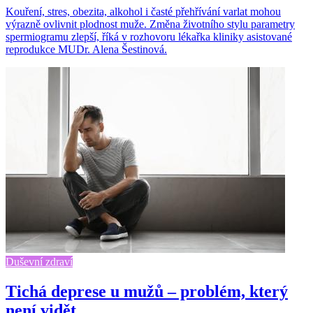
Kouření, stres, obezita, alkohol i časté přehřívání varlat mohou
výrazně ovlivnit plodnost muže. Změna životního stylu parametry
spermiogramu zlepší, říká v rozhovoru lékařka kliniky asistované
reprodukce MUDr. Alena Šestinová.
Duševní zdraví
Tichá deprese u mužů – problém, který
není vidět