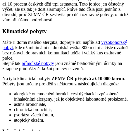
až 10 procent českých dětí trpí astmatem. Toto je sice jen částečný
výčet, ale už tak je dost alarmující. Právě tato čísla jsou jedním z
důvodů, proč ZPMV ČR sestavila pro děti ozdravné pobyty, o nichž
vám přinášíme podrobnosti.
Klimatické pobyty
Máte-li doma malého alergika, dopřejte mu například
vysokohorský
pobyt
, kde už minimální nadmořská výška 800 metrů a čisté ovzduší
bez rušných dopravních komunikací udělají veliký kus ozdravné
práce.
Stejně tak
přímořské pobyty
jsou známé blahodárnými účinky na
ztrápené průdušky či kožní projevy ekzémů.
Na tyto klimatické pobyty
ZPMV ČR přispívá až 10 000 korun
.
Pobyty jsou určeny pro děti s některou z následujících diagnóz:
alergické onemocnění horních cest dýchacích způsobené
inhalačními alergeny, jež je objektivně laboratorně prokázané,
astma bronchiale,
chronická bronchitis,
psoriáza všech forem,
atopický ekzém.