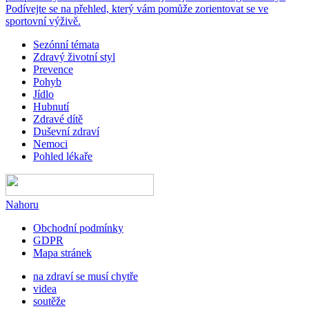
Podívejte se na přehled, který vám pomůže zorientovat se ve
sportovní výživě.
Sezónní témata
Zdravý životní styl
Prevence
Pohyb
Jídlo
Hubnutí
Zdravé dítě
Duševní zdraví
Nemoci
Pohled lékaře
Nahoru
Obchodní podmínky
GDPR
Mapa stránek
na zdraví se musí chytře
videa
soutěže