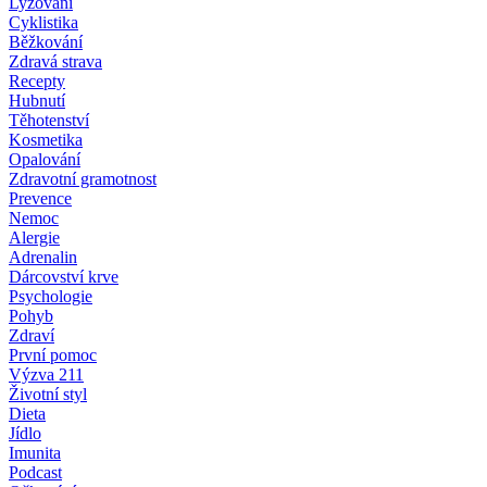
Lyžování
Cyklistika
Běžkování
Zdravá strava
Recepty
Hubnutí
Těhotenství
Kosmetika
Opalování
Zdravotní gramotnost
Prevence
Nemoc
Alergie
Adrenalin
Dárcovství krve
Psychologie
Pohyb
Zdraví
První pomoc
Výzva 211
Životní styl
Dieta
Jídlo
Imunita
Podcast