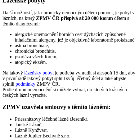
Lázeňské pobyty
Další možností, jak chronicky nemocným dětem pomoci, je pobyt v
lázních, na který
ZPMV ČR přispívá až 20 000 korun
dětem s
těmito diagnózami:
alergické onemocnění horních cest dýchacích způsobené
inhalačními alergeny, jež je objektivně laboratorně prokázané,
astma bronchiale,
chronická bronchitis,
psoriáza všech forem,
atopický ekzém.
Na takový
lázeňský pobyt
je potřeba vyhradit si alespoň 15 dní, aby
v první řadě takový pobyt splnil svůj léčebný účel a také abyste
splnili
podmínky
ZMPV ČR.
Podle druhu onemocnění si můžete vybrat, do kterých krásných
českých lázní vyrazíte.
ZPMV uzavřela smlouvy s těmito lázněmi:
Priessnitzovy léčebné lázně (Jeseník),
Janské Lázně,
Lázně Kynžvart,
Lázně Jupiter Bechyně s.r.o.,