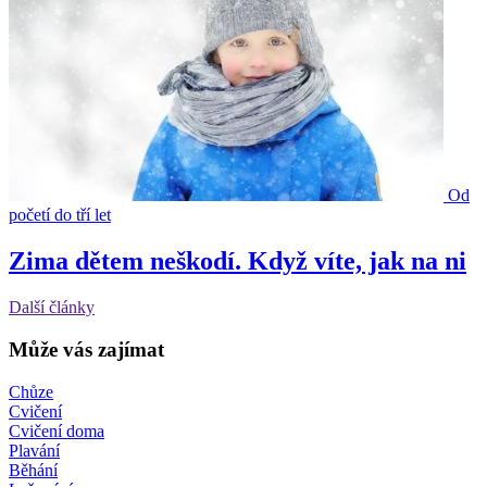
Od
početí do tří let
Zima dětem neškodí. Když víte, jak na ni
Další články
Může vás zajímat
Chůze
Cvičení
Cvičení doma
Plavání
Běhání