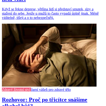
Když se řekne deprese, většina lidí si představí smutek, slzy a
stažení do sebe. Jenže u mužů to často vypadá úplně jinak. Méně
viditelně, tišeji a o to nebezpečněji.
Zdravý životní styl
Jarní vášeň pro zdravé tělo
Rozhovor: Proč po třicítce snášíme