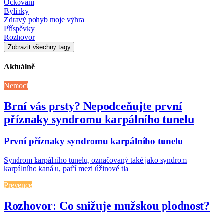
Očkování
Bylinky
Zdravý pohyb moje výhra
Příspěvky
Rozhovor
Zobrazit všechny tagy
Aktuálně
Nemoci
Brní vás prsty? Nepodceňujte první
příznaky syndromu karpálního tunelu
První příznaky syndromu karpálního tunelu
Syndrom karpálního tunelu, označovaný také jako syndrom
karpálního kanálu, patří mezi úžinové tla
Prevence
Rozhovor: Co snižuje mužskou plodnost?