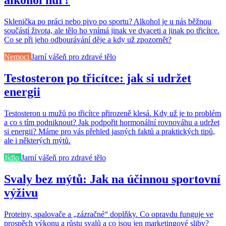
alkohol hůř?
Sklenička po práci nebo pivo po sportu? Alkohol je u nás běžnou
součástí života, ale tělo ho vnímá jinak ve dvaceti a jinak po třicítce.
Co se při jeho odbourávání děje a kdy už zpozornět?
Nemoci
Jarní vášeň pro zdravé tělo
Testosteron po třicítce: jak si udržet
energii
Testosteron u mužů po třicítce přirozeně klesá. Kdy už je to problém
a co s tím podniknout? Jak podpořit hormonální rovnováhu a udržet
si energii? Máme pro vás přehled jasných faktů a praktických tipů,
ale i některých mýtů.
Jídlo
Jarní vášeň pro zdravé tělo
Svaly bez mýtů: Jak na účinnou sportovní
výživu
Proteiny, spalovače a „zázračné“ doplňky. Co opravdu funguje ve
prospěch výkonu a růstu svalů a co jsou jen marketingové sliby?