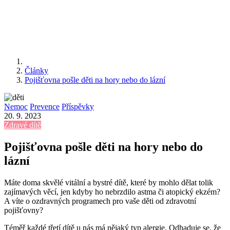
Články
Pojišťovna pošle děti na hory nebo do lázní
Nemoc
Prevence
Příspěvky
20. 9. 2023
Zdravé dítě
Pojišťovna pošle děti na hory nebo do
lázní
Máte doma skvělé vitální a bystré dítě, které by mohlo dělat tolik
zajímavých věcí, jen kdyby ho nebrzdilo astma či atopický ekzém?
A víte o ozdravných programech pro vaše děti od zdravotní
pojišťovny?
Téměř každé třetí dítě u nás má nějaký typ alergie. Odhaduje se, že