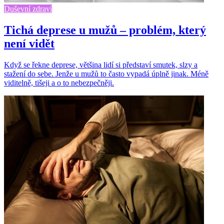
Duševní zdraví
Tichá deprese u mužů – problém, který
není vidět
Když se řekne deprese, většina lidí si představí smutek, slzy a
stažení do sebe. Jenže u mužů to často vypadá úplně jinak. Méně
viditelně, tišeji a o to nebezpečněji.