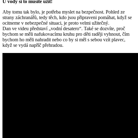
U vody si to musíte užít!
Aby tomu tak bylo, je potřeba myslet na bezpečnost. Pohled ze
strany záchranářů, tedy těch, kdo jsou připraveni pomáhat, když se
ocitneme v nebezpečné situaci, je proto velmi užitečný.
Dan ve videu představí „vodní desatero“. Také se dozvíte, proč
bychom se měli nafukovacímu kruhu pro děti raději vyhnout, čím
bychom ho měli nahradit nebo co by si měl s sebou vzít plavec,
když se vydá napříč přehradou.