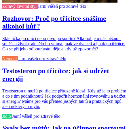
Zdravý životní styl
Jarní vášeň pro zdravé tělo
Rozhovor: Proč po třicítce snášíme
alkohol hůř?
Sklenička po práci nebo pivo po sportu? Alkohol je u nás běžnou
součástí života, ale tělo ho vnímá jinak ve dvaceti a jinak po třicítce.
Co se při jeho odbourávání děje a kdy už zpozornět?
Nemoci
Jarní vášeň pro zdravé tělo
Testosteron po třicítce: jak si udržet
energii
Testosteron u mužů po třicítce přirozeně klesá. Kdy už je to problém
a co s tím podniknout? Jak podpořit hormonální rovnováhu a udržet
si energii? Máme pro vás přehled jasných faktů a praktických tipů,
ale i některých mýtů.
Jídlo
Jarní vášeň pro zdravé tělo
Svaly bez mýtů: Jak na účinnou sportovní