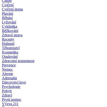
Chůze
Cvičení
Cvičení doma
Plavání
Běhání
Lyžování
Cyklistika
Běžkování
Zdravá strava
Recepty
Hubnutí
Těhotenství
Kosmetika
Opalování
Zdravotní gramotnost
Prevence
Nemoc
Alergie
Adrenalin
Dárcovství krve
Psychologie
Pohyb
Zdraví
První pomoc
Výzva 211