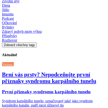
Životní styl
Dieta
Jídlo
Imunita
Podcast
Očkování
Bylinky
Zdravý pohyb moje výhra
Příspěvky
Rozhovor
Zobrazit všechny tagy
Aktuálně
Nemoci
Brní vás prsty? Nepodceňujte první
příznaky syndromu karpálního tunelu
První příznaky syndromu karpálního tunelu
Syndrom karpálního tunelu, označovaný také jako syndrom
karpálního kanálu, patří mezi úžinové tla