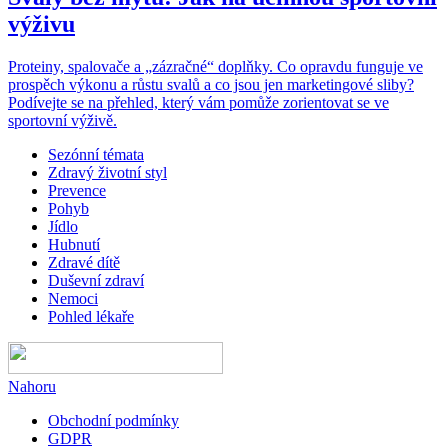
výživu
Proteiny, spalovače a „zázračné“ doplňky. Co opravdu funguje ve
prospěch výkonu a růstu svalů a co jsou jen marketingové sliby?
Podívejte se na přehled, který vám pomůže zorientovat se ve
sportovní výživě.
Sezónní témata
Zdravý životní styl
Prevence
Pohyb
Jídlo
Hubnutí
Zdravé dítě
Duševní zdraví
Nemoci
Pohled lékaře
Nahoru
Obchodní podmínky
GDPR