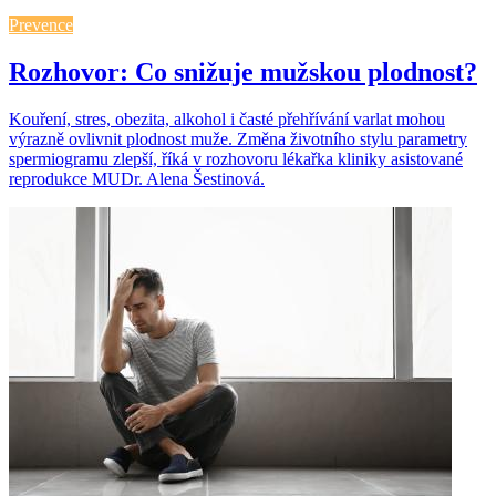
Prevence
Rozhovor: Co snižuje mužskou plodnost?
Kouření, stres, obezita, alkohol i časté přehřívání varlat mohou
výrazně ovlivnit plodnost muže. Změna životního stylu parametry
spermiogramu zlepší, říká v rozhovoru lékařka kliniky asistované
reprodukce MUDr. Alena Šestinová.