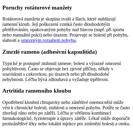
Poruchy rotátorové manžety
Rotátorová manžeta je skupina svalů a šlach, které stabilizují
ramenní kloub. Její poškození vzniká často dlouhodobým
přetěžováním, opakovanými pohyby nad hlavou (např. při sportu
nebo manuální práci) nebo úrazem. Projevuje se bolestí při pohybu,
slabostí a
omezeným rozsahem pohybu
.
Zmrzlé rameno (adhesivní kapsulitida)
Typické je postupné ztuhnutí ramene, bolest a výrazné omezení
pohyblivosti. Často se objevuje bez zjevné příčiny, někdy v
souvislosti s cukrovkou, po úrazech nebo při dlouhodobé
nehybnosti. Léčba bývá zdlouhavá a vyžaduje trpělivost.
Artritida ramenního kloubu
Opotřebení kloubní chrupavky nebo zánětlivé onemocnění může
vést k chronické bolesti, ztuhlosti a omezení pohybu. Potíže se často
zhoršují ráno nebo po zátěži. Léčba je většinou kombinací
farmakologické, fyzioterapie a úpravy zátěže. Lékař může doporučit
protizánětlivé léky nebo lokální injekce pro zmírnění bolesti a otoku.