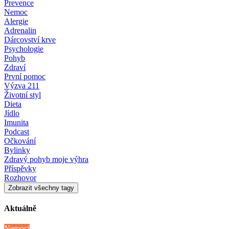
Prevence
Nemoc
Alergie
Adrenalin
Dárcovství krve
Psychologie
Pohyb
Zdraví
První pomoc
Výzva 211
Životní styl
Dieta
Jídlo
Imunita
Podcast
Očkování
Bylinky
Zdravý pohyb moje výhra
Příspěvky
Rozhovor
Zobrazit všechny tagy
Aktuálně
Nemoci