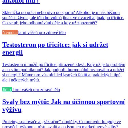
alkohol hůř?
Sklenička po práci nebo pivo po sportu? Alkohol je u nás běžnou
součástí života, ale tělo ho vnímá jinak ve dvaceti a jinak po třicítce.
Co se při jeho odbourávání děje a kdy už zpozornět?
Nemoci
Jarní vášeň pro zdravé tělo
Testosteron po třicítce: jak si udržet
energii
Testosteron u mužů po třicítce přirozeně klesá. Kdy už je to problém
a co s tím podniknout? Jak podpořit hormonální rovnováhu a udržet
si energii? Máme pro vás přehled jasných faktů a praktických tipů,
ale i některých mýtů.
Jídlo
Jarní vášeň pro zdravé tělo
Svaly bez mýtů: Jak na účinnou sportovní
výživu
Proteiny, spalovače a „zázračné“ doplňky. Co opravdu funguje ve
prospěch výkonu a růstu svalů a co jsou jen marketingové sliby?