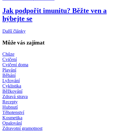
Jak podpořit imunitu? Běžte ven a
hýbejte se
Další články
Může vás zajímat
Chůze
Cvičení
Cvičení doma
Plavání
Běhání
Lyžování
Cyklistika
Běžkování
Zdravá strava
Recepty
Hubnutí
Těhotenství
Kosmetika
Opalování
Zdravotní gramotnost