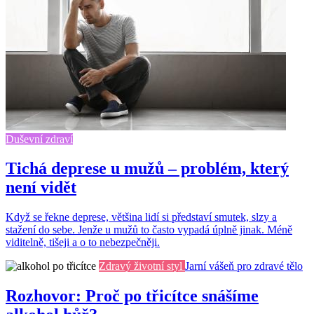
Duševní zdraví
Tichá deprese u mužů – problém, který
není vidět
Když se řekne deprese, většina lidí si představí smutek, slzy a
stažení do sebe. Jenže u mužů to často vypadá úplně jinak. Méně
viditelně, tišeji a o to nebezpečněji.
Zdravý životní styl
Jarní vášeň pro zdravé tělo
Rozhovor: Proč po třicítce snášíme