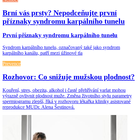
Brní vás prsty? Nepodceňujte první
příznaky syndromu karpálního tunelu
První příznaky syndromu karpálního tunelu
Syndrom karpálního tunelu, označovaný také jako syndrom
karpálního kanálu, patří mezi úžinové tla
Prevence
Rozhovor: Co snižuje mužskou plodnost?
Kouření, stres, obezita, alkohol i časté přehřívání varlat mohou
výrazně ovlivnit plodnost muže. Změna životního stylu parametry
spermiogramu zlepší, říká v rozhovoru lékařka kliniky asistované
reprodukce MUDr. Alena Šestinová.