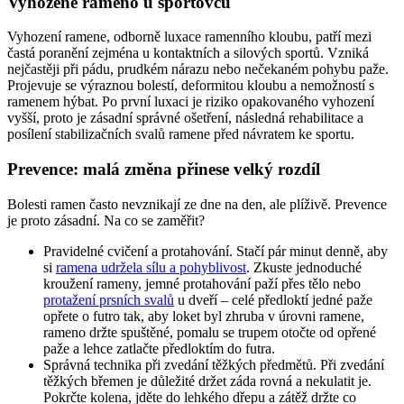
Vyhozené rameno u sportovců
Vyhození ramene, odborně luxace ramenního kloubu, patří mezi
častá poranění zejména u kontaktních a silových sportů. Vzniká
nejčastěji při pádu, prudkém nárazu nebo nečekaném pohybu paže.
Projevuje se výraznou bolestí, deformitou kloubu a nemožností s
ramenem hýbat. Po první luxaci je riziko opakovaného vyhození
vyšší, proto je zásadní správné ošetření, následná rehabilitace a
posílení stabilizačních svalů ramene před návratem ke sportu.
Prevence: malá změna přinese velký rozdíl
Bolesti ramen často nevznikají ze dne na den, ale plíživě. Prevence
je proto zásadní. Na co se zaměřit?
Pravidelné cvičení a protahování. Stačí pár minut denně, aby
si
ramena udržela sílu a pohyblivost
. Zkuste jednoduché
kroužení rameny, jemné protahování paží přes tělo nebo
protažení prsních svalů
u dveří – celé předloktí jedné paže
opřete o futro tak, aby loket byl zhruba v úrovni ramene,
rameno držte spuštěné, pomalu se trupem otočte od opřené
paže a lehce zatlačte předloktím do futra.
Správná technika při zvedání těžkých předmětů. Při zvedání
těžkých břemen je důležité držet záda rovná a nekulatit je.
Pokrčte kolena, jděte do lehkého dřepu a zátěž držte co