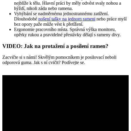
nejblíže k tělu. Hlavní práci by měly odvést svaly nohou a
hýždí, nikoli záda nebo ramena.
Vyhýbání se nadměrnému jednostrannému zatížení.
Dlouhodobé
nošení tašky na jednom rameni
nebo práce myší
bez opory paže může vést k přetížení.
Ergonomie pracovního místa. Správná výška monitoru,
opěrky rukou a pravidelné přestávky dělají s rameny divy.
VIDEO: Jak na protažení a posílení ramen?
Zacvičte si s námi! Skvělým pomocníkem je posilovací neboli
odporová guma. Jak s ní cvičit? Podívejte se.