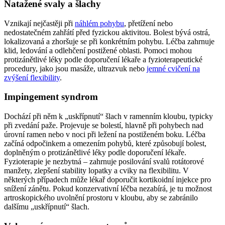
Natažené svaly a šlachy
Vznikají nejčastěji při
náhlém pohybu
, přetížení nebo
nedostatečném zahřátí před fyzickou aktivitou. Bolest bývá ostrá,
lokalizovaná a zhoršuje se při konkrétním pohybu. Léčba zahrnuje
klid, ledování a odlehčení postižené oblasti. Pomoci mohou
protizánětlivé léky podle doporučení lékaře a fyzioterapeutické
procedury, jako jsou masáže, ultrazvuk nebo
jemné cvičení na
zvýšení flexibility
.
Impingement syndrom
Dochází při něm k „uskřípnutí“ šlach v ramenním kloubu, typicky
při zvedání paže. Projevuje se bolestí, hlavně při pohybech nad
úrovní ramen nebo v noci při ležení na postiženém boku. Léčba
začíná odpočinkem a omezením pohybů, které způsobují bolest,
doplněným o protizánětlivé léky podle doporučení lékaře.
Fyzioterapie je nezbytná – zahrnuje posilování svalů rotátorové
manžety, zlepšení stability lopatky a cviky na flexibilitu. V
některých případech může lékař doporučit kortikoidní injekce pro
snížení zánětu. Pokud konzervativní léčba nezabírá, je tu možnost
artroskopického uvolnění prostoru v kloubu, aby se zabránilo
dalšímu „uskřípnutí“ šlach.