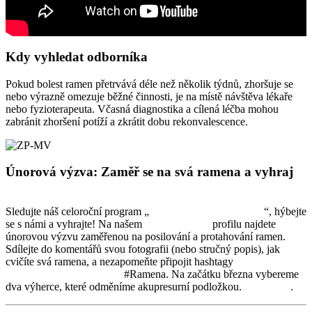
Kdy vyhledat odborníka
Pokud bolest ramen přetrvává déle než několik týdnů, zhoršuje se
nebo výrazně omezuje běžné činnosti, je na místě návštěva lékaře
nebo fyzioterapeuta. Včasná diagnostika a cílená léčba mohou
zabránit zhoršení potíží a zkrátit dobu rekonvalescence.
Únorová výzva: Zaměř se na svá ramena a vyhraj
Sledujte náš celoroční program „
Zdravý pohyb moje výhra
“, hýbejte
se s námi a vyhrajte! Na našem
facebookovém
profilu najdete
únorovou výzvu zaměřenou na posilování a protahování ramen.
Sdílejte do komentářů svou fotografii (nebo stručný popis), jak
cvičíte svá ramena, a nezapomeňte připojit hashtagy
#ZdravyPohybMojeVyhra
#Ramena. Na začátku března vybereme
dva výherce, které odměníme akupresurní podložkou.
Více ZDE
.