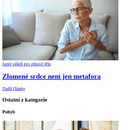
Jarní vášeň pro zdravé tělo
Zlomené srdce není jen metafora
Další články
Ostatní z kategorie
Pohyb