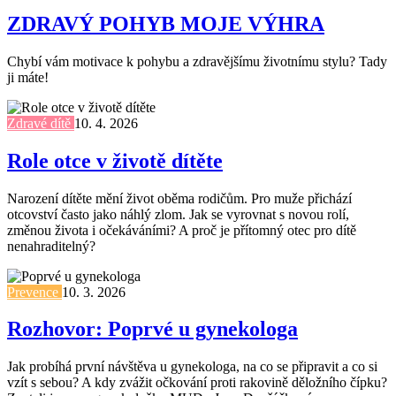
ZDRAVÝ POHYB MOJE VÝHRA
Chybí vám motivace k pohybu a zdravějšímu životnímu stylu? Tady
ji máte!
Zdravé dítě
10. 4. 2026
Role otce v životě dítěte
Narození dítěte mění život oběma rodičům. Pro muže přichází
otcovství často jako náhlý zlom. Jak se vyrovnat s novou rolí,
změnou života i očekáváními? A proč je přítomný otec pro dítě
nenahraditelný?
Prevence
10. 3. 2026
Rozhovor: Poprvé u gynekologa
Jak probíhá první návštěva u gynekologa, na co se připravit a co si
vzít s sebou? A kdy zvážit očkování proti rakovině děložního čípku?