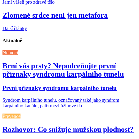
Jarní vášeň pro zdravé tělo
Zlomené srdce není jen metafora
Další články
Aktuálně
Nemoci
Brní vás prsty? Nepodceňujte první
příznaky syndromu karpálního tunelu
První příznaky syndromu karpálního tunelu
Syndrom karpálního tunelu, označovaný také jako syndrom
karpálního kanálu, patří mezi úžinové tla
Prevence
Rozhovor: Co snižuje mužskou plodnost?