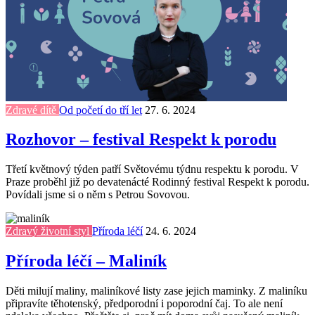
Zdravé dítě
Od početí do tří let
27. 6. 2024
Rozhovor – festival Respekt k porodu
Třetí květnový týden patří Světovému týdnu respektu k porodu. V
Praze proběhl již po devatenácté Rodinný festival Respekt k porodu.
Povídali jsme si o něm s Petrou Sovovou.
Zdravý životní styl
Příroda léčí
24. 6. 2024
Příroda léčí – Maliník
Děti milují maliny, maliníkové listy zase jejich maminky. Z maliníku
připravíte těhotenský, předporodní i poporodní čaj. To ale není