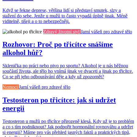
Když se řekne deprese, většina lidí si představí smutek, slzy a
stažení do sebe. Jenže u mužů to často vypadá úplně jinak. Méně
viditelně, tišeji a o to nebezpečněji.
Zdravý životní styl
Jarní vášeň pro zdravé tělo
Rozhovor: Proč po třicítce snášíme
alkohol hůř?
Sklenička po práci nebo pivo po sportu? Alkohol je u nás běžnou
součástí života, ale tělo ho vnímá jinak ve dvaceti a jinak po třicítce.
Co se při jeho odbourávání děje a kdy už zpozornět?
Nemoci
Jarní vášeň pro zdravé tělo
Testosteron po třicítce: jak si udržet
energii
Testosteron u mužů po třicítce přirozeně klesá. Kdy už je to problém
a co s tím podniknout? Jak podpořit hormonální rovnováhu a udržet
si energii? Máme pro vás přehled jasných faktů a praktických tipů,