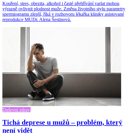
Kouření, stres, obezita, alkohol i časté přehřívání varlat mohou
výrazně ovlivnit plodnost muže. Změna životního stylu parametry
spermiogramu zlepší, říká v rozhovoru lékařka kliniky asistované
reprodukce MUDr. Alena Šestinová.
Duševní zdraví
Tichá deprese u mužů – problém, který
není vidět