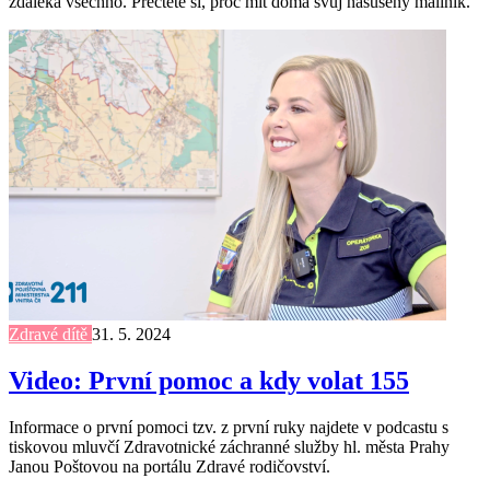
zdaleka všechno. Přečtěte si, proč mít doma svůj nasušený maliník.
Zdravé dítě
31. 5. 2024
Video: První pomoc a kdy volat 155
Informace o první pomoci tzv. z první ruky najdete v podcastu s
tiskovou mluvčí Zdravotnické záchranné služby hl. města Prahy
Janou Poštovou na portálu Zdravé rodičovství.