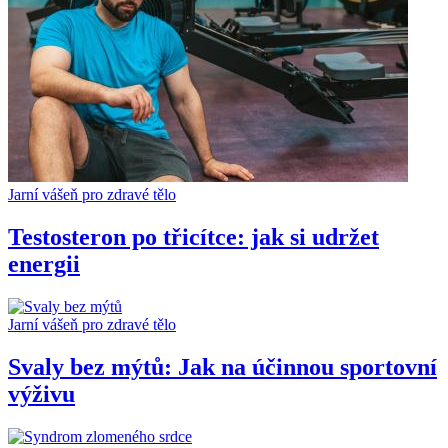
Jarní vášeň pro zdravé tělo
Testosteron po třicítce: jak si udržet
energii
Jarní vášeň pro zdravé tělo
Svaly bez mýtů: Jak na účinnou sportovní
výživu