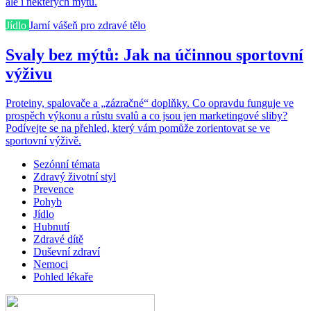
ale i některých mýtů.
Jídlo
Jarní vášeň pro zdravé tělo
Svaly bez mýtů: Jak na účinnou sportovní
výživu
Proteiny, spalovače a „zázračné“ doplňky. Co opravdu funguje ve
prospěch výkonu a růstu svalů a co jsou jen marketingové sliby?
Podívejte se na přehled, který vám pomůže zorientovat se ve
sportovní výživě.
Sezónní témata
Zdravý životní styl
Prevence
Pohyb
Jídlo
Hubnutí
Zdravé dítě
Duševní zdraví
Nemoci
Pohled lékaře