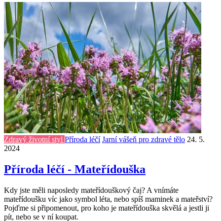
Zdravý životní styl
Příroda léčí
Jarní vášeň pro zdravé tělo
24. 5.
2024
Příroda léčí - Mateřídouška
Kdy jste měli naposledy mateřídouškový čaj? A vnímáte
mateřídoušku víc jako symbol léta, nebo spíš maminek a mateřství?
Pojďme si připomenout, pro koho je mateřídouška skvělá a jestli ji
pít, nebo se v ní koupat.