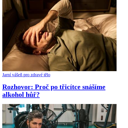
Jarní vášeň pro zdravé tělo
Rozhovor: Proč po třicítce snášíme
alkohol hůř?