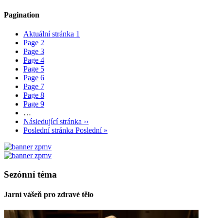
Pagination
Aktuální stránka
1
Page
2
Page
3
Page
4
Page
5
Page
6
Page
7
Page
8
Page
9
…
Následující stránka
››
Poslední stránka
Poslední »
Sezónní téma
Jarní vášeň pro zdravé tělo