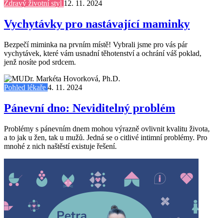
Zdravý životní styl
12. 11. 2024
Vychytávky pro nastávající maminky
Bezpečí miminka na prvním místě! Vybrali jsme pro vás pár
vychytávek, které vám usnadní těhotenství a ochrání váš poklad,
jenž nosíte pod srdcem.
Pohled lékaře
4. 11. 2024
Pánevní dno: Neviditelný problém
Problémy s pánevním dnem mohou výrazně ovlivnit kvalitu života,
a to jak u žen, tak u mužů. Jedná se o citlivé intimní problémy. Pro
mnohé z nich naštěstí existuje řešení.