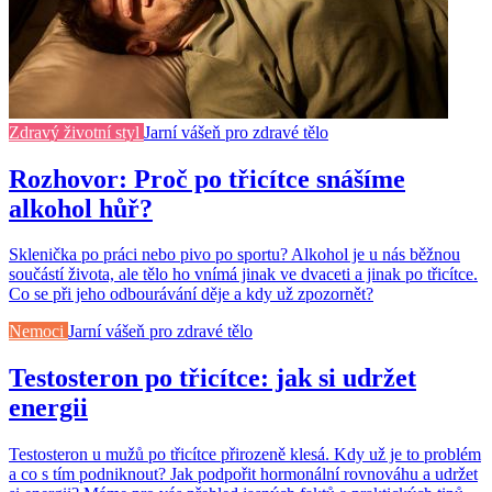
Zdravý životní styl
Jarní vášeň pro zdravé tělo
Rozhovor: Proč po třicítce snášíme
alkohol hůř?
Sklenička po práci nebo pivo po sportu? Alkohol je u nás běžnou
součástí života, ale tělo ho vnímá jinak ve dvaceti a jinak po třicítce.
Co se při jeho odbourávání děje a kdy už zpozornět?
Nemoci
Jarní vášeň pro zdravé tělo
Testosteron po třicítce: jak si udržet
energii
Testosteron u mužů po třicítce přirozeně klesá. Kdy už je to problém
a co s tím podniknout? Jak podpořit hormonální rovnováhu a udržet