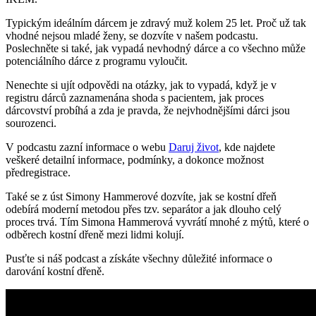
Typickým ideálním dárcem je zdravý muž kolem 25 let. Proč už tak
vhodné nejsou mladé ženy, se dozvíte v našem podcastu.
Poslechněte si také, jak vypadá nevhodný dárce a co všechno může
potenciálního dárce z programu vyloučit.
Nenechte si ujít odpovědi na otázky, jak to vypadá, když je v
registru dárců zaznamenána shoda s pacientem, jak proces
dárcovství probíhá a zda je pravda, že nejvhodnějšími dárci jsou
sourozenci.
V podcastu zazní informace o webu
Daruj život
, kde najdete
veškeré detailní informace, podmínky, a dokonce možnost
předregistrace.
Také se z úst Simony Hammerové dozvíte, jak se kostní dřeň
odebírá moderní metodou přes tzv. separátor a jak dlouho celý
proces trvá. Tím Simona Hammerová vyvrátí mnohé z mýtů, které o
odběrech kostní dřeně mezi lidmi kolují.
Pusťte si náš podcast a získáte všechny důležité informace o
darování kostní dřeně.