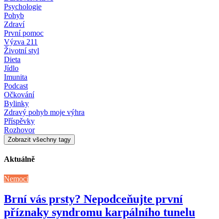
Psychologie
Pohyb
Zdraví
První pomoc
Výzva 211
Životní styl
Dieta
Jídlo
Imunita
Podcast
Očkování
Bylinky
Zdravý pohyb moje výhra
Příspěvky
Rozhovor
Zobrazit všechny tagy
Aktuálně
Nemoci
Brní vás prsty? Nepodceňujte první
příznaky syndromu karpálního tunelu