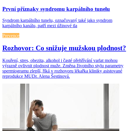
První příznaky syndromu karpálního tunelu
Syndrom karpálního tunelu, označovaný také jako syndrom
karpálního kanálu, patří mezi úžinové tla
Prevence
Rozhovor: Co snižuje mužskou plodnost?
Kouření, stres, obezita, alkohol i časté přehřívání varlat mohou
výrazně ovlivnit plodnost muže. Změna životního stylu parametry
spermiogramu zlepší, říká v rozhovoru lékařka kliniky asistované
reprodukce MUDr. Alena Šestinová.