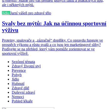
si energii? Máme pro vás přehled jasných faktů a praktických tipů,
ale i některých mýtů.
Jídlo
Jarní vášeň pro zdravé tělo
Svaly bez mýtů: Jak na účinnou sportovní
výživu
Proteiny, spalovače a „zázračné“ doplňky. Co opravdu funguje ve
prospěch výkonu a růstu svalů a co jsou jen marketingové sliby?
Podívejte se na přehled, který vám pomůže zorientovat se ve
sportovní výživě.
Sezónní témata
Zdravý životní styl
Prevence
Pohyb
Jídlo
Hubnutí
Zdravé dítě
Duševní zdraví
Nemoci
Pohled lékaře