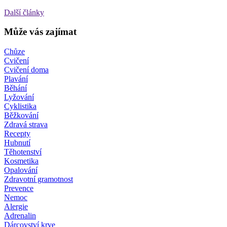
Další články
Může vás zajímat
Chůze
Cvičení
Cvičení doma
Plavání
Běhání
Lyžování
Cyklistika
Běžkování
Zdravá strava
Recepty
Hubnutí
Těhotenství
Kosmetika
Opalování
Zdravotní gramotnost
Prevence
Nemoc
Alergie
Adrenalin
Dárcovství krve