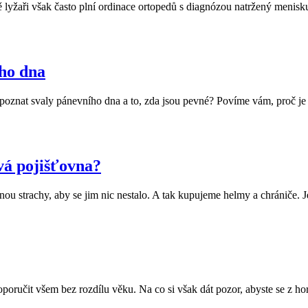
ě lyžaři však často plní ordinace ortopedů s diagnózou natržený menisk
ího dna
poznat svaly pánevního dna a to, zda jsou pevné? Povíme vám, proč je 
vá pojišťovna?
 trnou strachy, aby se jim nic nestalo. A tak kupujeme helmy a chrániče
oručit všem bez rozdílu věku. Na co si však dát pozor, abyste se z hor v