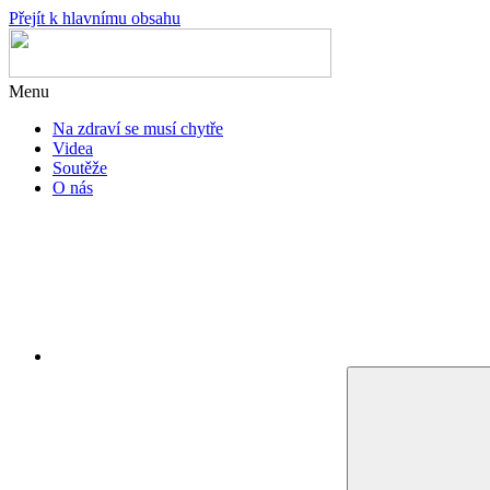
Přejít k hlavnímu obsahu
Menu
Na zdraví se musí chytře
Videa
Soutěže
O nás