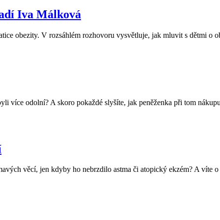
 radí Iva Málková
e obezity. V rozsáhlém rozhovoru vysvětluje, jak mluvit s dětmi o obezi
 byli více odolní? A skoro pokaždé slyšíte, jak peněženka při tom náku
í
ajímavých věcí, jen kdyby ho nebrzdilo astma či atopický ekzém? A víte