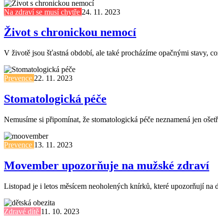
Na zdraví se musí chytře
24. 11. 2023
Život s chronickou nemocí
V životě jsou šťastná období, ale také procházíme opačnými stavy, 
Prevence
22. 11. 2023
Stomatologická péče
Nemusíme si připomínat, že stomatologická péče neznamená jen ošetře
Prevence
13. 11. 2023
Movember upozorňuje na mužské zdraví
Listopad je i letos měsícem neoholených knírků, které upozorňují na
Zdravé dítě
11. 10. 2023