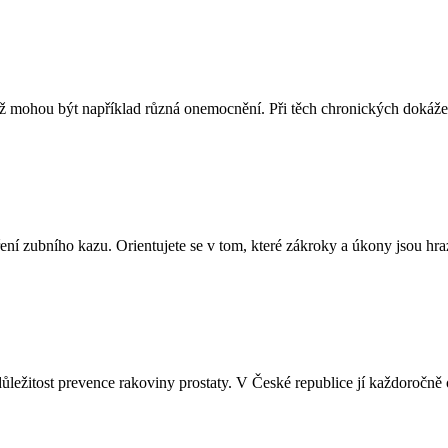
což mohou být například různá onemocnění. Při těch chronických doká
ní zubního kazu. Orientujete se v tom, které zákroky a úkony jsou hra
 důležitost prevence rakoviny prostaty. V České republice jí každoroč