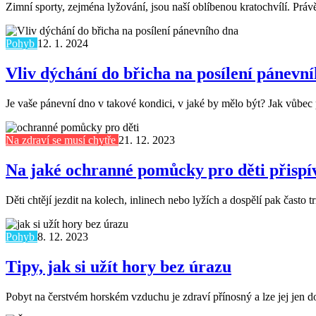
Zimní sporty, zejména lyžování, jsou naší oblíbenou kratochvílí. Práv
Pohyb
12. 1. 2024
Vliv dýchání do břicha na posílení pánevn
Je vaše pánevní dno v takové kondici, v jaké by mělo být? Jak vůbec 
Na zdraví se musí chytře
21. 12. 2023
Na jaké ochranné pomůcky pro děti přispí
Děti chtějí jezdit na kolech, inlinech nebo lyžích a dospělí pak často
Pohyb
8. 12. 2023
Tipy, jak si užít hory bez úrazu
Pobyt na čerstvém horském vzduchu je zdraví přínosný a lze jej jen dop