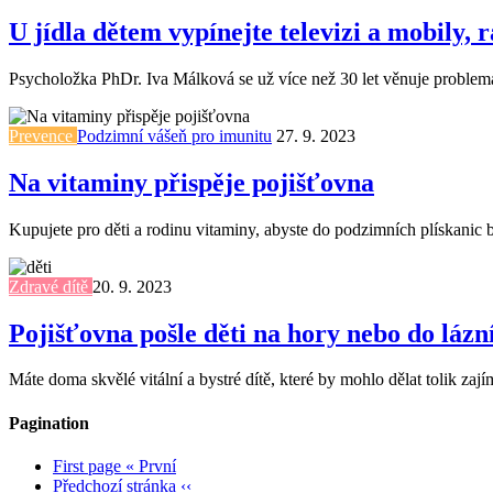
U jídla dětem vypínejte televizi a mobily,
Psycholožka PhDr. Iva Málková se už více než 30 let věnuje problematic
Prevence
Podzimní vášeň pro imunitu
27. 9. 2023
Na vitaminy přispěje pojišťovna
Kupujete pro děti a rodinu vitaminy, abyste do podzimních plískanic
Zdravé dítě
20. 9. 2023
Pojišťovna pošle děti na hory nebo do lázn
Máte doma skvělé vitální a bystré dítě, které by mohlo dělat tolik z
Pagination
First page
« První
Předchozí stránka
‹‹