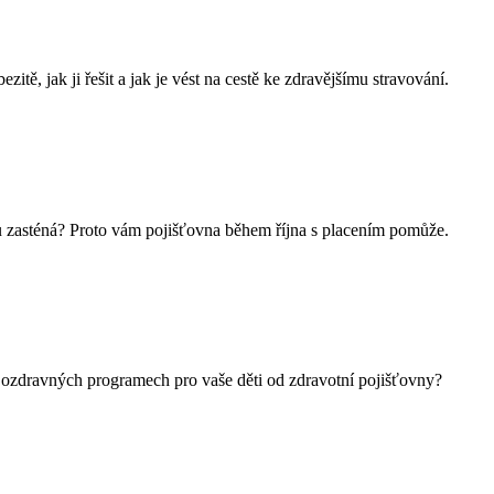
tě, jak ji řešit a jak je vést na cestě ke zdravějšímu stravování.
pu zasténá? Proto vám pojišťovna během října s placením pomůže.
 o ozdravných programech pro vaše děti od zdravotní pojišťovny?