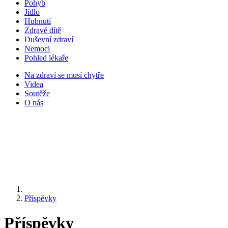
Pohyb
Jídlo
Hubnutí
Zdravé dítě
Duševní zdraví
Nemoci
Pohled lékaře
Na zdraví se musí chytře
Videa
Soutěže
O nás
Příspěvky
Příspěvky