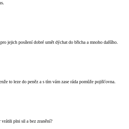
us.
pro jejich posílení dobré umět dýchat do břicha a mnoho dalšího.
. Jenže to leze do peněz a s tím vám zase ráda pomůže pojišťovna.
rátili plni sil a bez zranění?