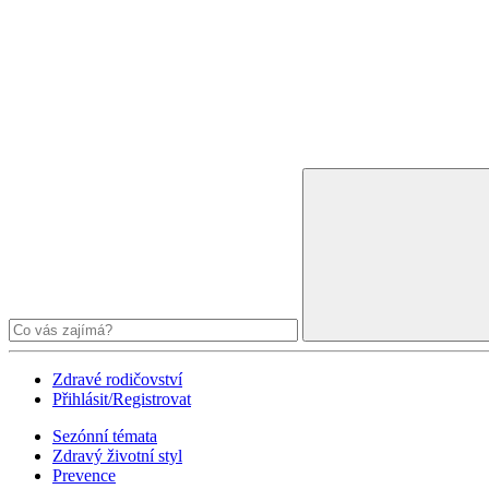
Zdravé rodičovství
Přihlásit/Registrovat
Sezónní témata
Zdravý životní styl
Prevence