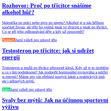
Rozhovor: Proč po třicítce snášíme
alkohol hůř?
Sklenička po práci nebo pivo po sportu? Alkohol je u nás běžnou
součástí života, ale tělo ho vnímá jinak ve dvaceti a jinak po třicítce.
Co se při jeho odbourávání děje a kdy už zpozornět?
Nemoci
Jarní vášeň pro zdravé tělo
Testosteron po třicítce: jak si udržet
energii
Testosteron u mužů po třicítce přirozeně klesá. Kdy už je to problém
a co s tím podniknout? Jak podpořit hormonální rovnováhu a udržet
si energii? Máme pro vás přehled jasných faktů a praktických tipů,
ale i některých mýtů.
Jídlo
Jarní vášeň pro zdravé tělo
Svaly bez mýtů: Jak na účinnou sportovní
výživu