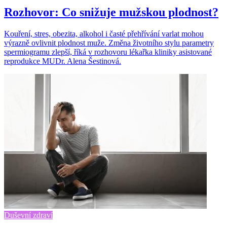
Rozhovor: Co snižuje mužskou plodnost?
Kouření, stres, obezita, alkohol i časté přehřívání varlat mohou
výrazně ovlivnit plodnost muže. Změna životního stylu parametry
spermiogramu zlepší, říká v rozhovoru lékařka kliniky asistované
reprodukce MUDr. Alena Šestinová.
Duševní zdraví