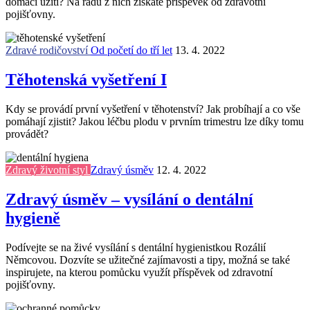
domácí užití? Na řadu z nich získáte příspěvek od zdravotní
pojišťovny.
Zdravé rodičovství
Od početí do tří let
13. 4. 2022
Těhotenská vyšetření I
Kdy se provádí první vyšetření v těhotenství? Jak probíhají a co vše
pomáhají zjistit? Jakou léčbu plodu v prvním trimestru lze díky tomu
provádět?
Zdravý životní styl
Zdravý úsměv
12. 4. 2022
Zdravý úsměv – vysílání o dentální
hygieně
Podívejte se na živé vysílání s dentální hygienistkou Rozálií
Němcovou. Dozvíte se užitečné zajímavosti a tipy, možná se také
inspirujete, na kterou pomůcku využít příspěvek od zdravotní
pojišťovny.