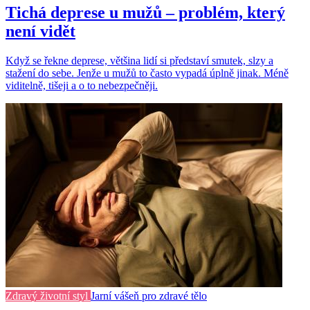
Tichá deprese u mužů – problém, který
není vidět
Když se řekne deprese, většina lidí si představí smutek, slzy a
stažení do sebe. Jenže u mužů to často vypadá úplně jinak. Méně
viditelně, tišeji a o to nebezpečněji.
Zdravý životní styl
Jarní vášeň pro zdravé tělo