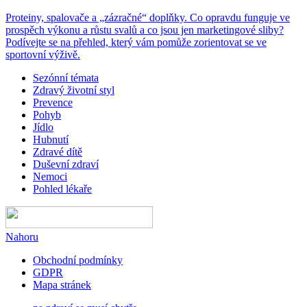
Proteiny, spalovače a „zázračné“ doplňky. Co opravdu funguje ve
prospěch výkonu a růstu svalů a co jsou jen marketingové sliby?
Podívejte se na přehled, který vám pomůže zorientovat se ve
sportovní výživě.
Sezónní témata
Zdravý životní styl
Prevence
Pohyb
Jídlo
Hubnutí
Zdravé dítě
Duševní zdraví
Nemoci
Pohled lékaře
Nahoru
Obchodní podmínky
GDPR
Mapa stránek