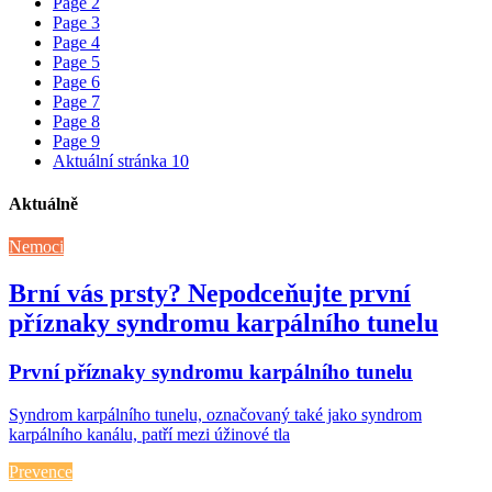
Page
2
Page
3
Page
4
Page
5
Page
6
Page
7
Page
8
Page
9
Aktuální stránka
10
Aktuálně
Nemoci
Brní vás prsty? Nepodceňujte první
příznaky syndromu karpálního tunelu
První příznaky syndromu karpálního tunelu
Syndrom karpálního tunelu, označovaný také jako syndrom
karpálního kanálu, patří mezi úžinové tla
Prevence