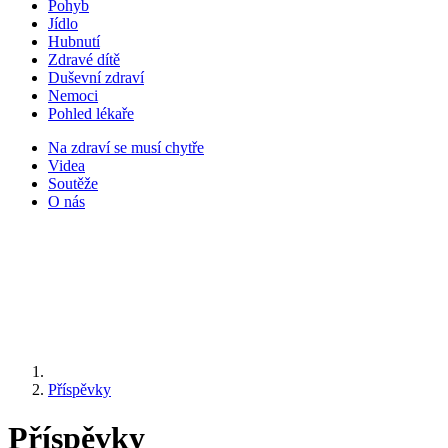
Pohyb
Jídlo
Hubnutí
Zdravé dítě
Duševní zdraví
Nemoci
Pohled lékaře
Na zdraví se musí chytře
Videa
Soutěže
O nás
Příspěvky
Příspěvky