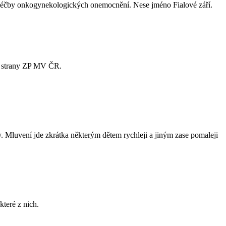
 a léčby onkogynekologických onemocnění. Nese jméno Fialové září.
ze strany ZP MV ČR.
. Mluvení jde zkrátka některým dětem rychleji a jiným zase pomaleji
teré z nich.