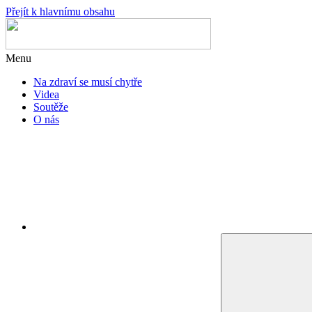
Přejít k hlavnímu obsahu
Menu
Na zdraví se musí chytře
Videa
Soutěže
O nás