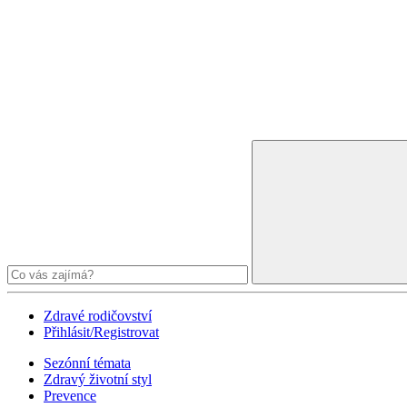
Zdravé rodičovství
Přihlásit/Registrovat
Sezónní témata
Zdravý životní styl
Prevence