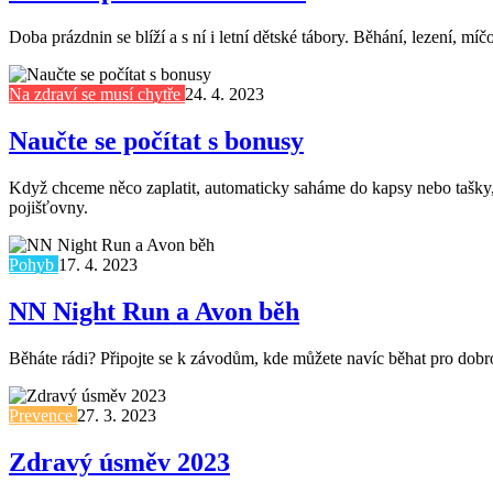
Doba prázdnin se blíží a s ní i letní dětské tábory. Běhání, lezení,
Na zdraví se musí chytře
24. 4. 2023
Naučte se počítat s bonusy
Když chceme něco zaplatit, automaticky saháme do kapsy nebo tašky, 
pojišťovny.
Pohyb
17. 4. 2023
NN Night Run a Avon běh
Běháte rádi? Připojte se k závodům, kde můžete navíc běhat pro dobro
Prevence
27. 3. 2023
Zdravý úsměv 2023