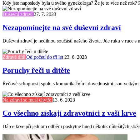
Kdy jste naposledy byla u svého gynekologa? Že je to více než rok? 
Duševní zdraví
27. 7. 2023
Nezapomínejte na své duševní zdraví
Duševní zdraví je nedílnou součástí našeho života. Jde ruku v ruce 
Zdravé dítě
Od početí do tří let
23. 6. 2023
Poruchy řeči u dítěte
Řečové schopnosti spolu s komunikačními dovednostmi jsou velkým sko
Na zdraví se musí chytře
13. 6. 2023
Co všechno získají zdravotníci z vaší krve
Dárce krve při jednom odběru poskytne hned několik důležitých složek