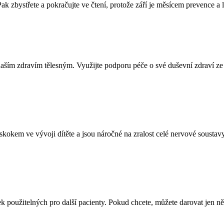
Pak zbystřete a pokračujte ve čtení, protože září je měsícem prevence
s naším zdravím tělesným. Využijte podporu péče o své duševní zdraví 
kem ve vývoji dítěte a jsou náročné na zralost celé nervové soustavy
 použitelných pro další pacienty. Pokud chcete, můžete darovat jen něk