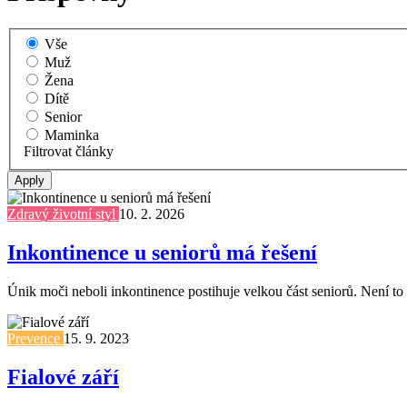
Vše
Muž
Žena
Dítě
Senior
Maminka
Filtrovat články
Zdravý životní styl
10. 2. 2026
Inkontinence u seniorů má řešení
Únik moči neboli inkontinence postihuje velkou část seniorů. Není to 
Prevence
15. 9. 2023
Fialové září