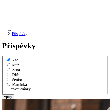
Příspěvky
Příspěvky
Vše
Muž
Žena
Dítě
Senior
Maminka
Filtrovat články