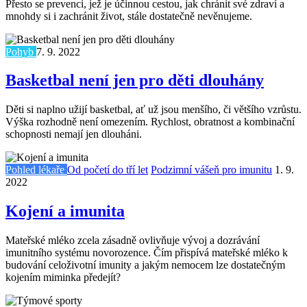
Přesto se prevenci, jež je účinnou cestou, jak chránit své zdraví a
mnohdy si i zachránit život, stále dostatečně nevěnujeme.
Pohyb
7. 9. 2022
Basketbal není jen pro děti dlouhány
Děti si naplno užijí basketbal, ať už jsou menšího, či většího vzrůstu.
Výška rozhodně není omezením. Rychlost, obratnost a kombinační
schopnosti nemají jen dlouháni.
Pohled lékaře
Od početí do tří let
Podzimní vášeň pro imunitu
1. 9.
2022
Kojení a imunita
Mateřské mléko zcela zásadně ovlivňuje vývoj a dozrávání
imunitního systému novorozence. Čím přispívá mateřské mléko k
budování celoživotní imunity a jakým nemocem lze dostatečným
kojením miminka předejít?