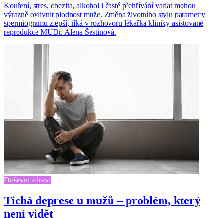
Kouření, stres, obezita, alkohol i časté přehřívání varlat mohou
výrazně ovlivnit plodnost muže. Změna životního stylu parametry
spermiogramu zlepší, říká v rozhovoru lékařka kliniky asistované
reprodukce MUDr. Alena Šestinová.
Duševní zdraví
Tichá deprese u mužů – problém, který
není vidět