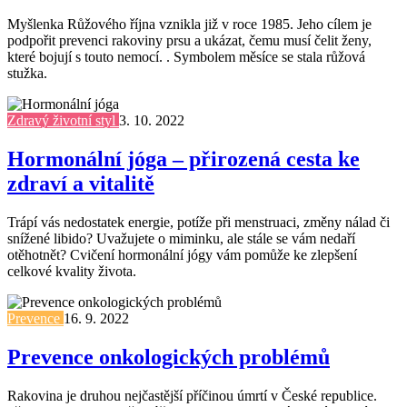
Myšlenka Růžového října vznikla již v roce 1985. Jeho cílem je
podpořit prevenci rakoviny prsu a ukázat, čemu musí čelit ženy,
které bojují s touto nemocí. . Symbolem měsíce se stala růžová
stužka.
Zdravý životní styl
3. 10. 2022
Hormonální jóga – přirozená cesta ke
zdraví a vitalitě
Trápí vás nedostatek energie, potíže při menstruaci, změny nálad či
snížené libido? Uvažujete o miminku, ale stále se vám nedaří
otěhotnět? Cvičení hormonální jógy vám pomůže ke zlepšení
celkové kvality života.
Prevence
16. 9. 2022
Prevence onkologických problémů
Rakovina je druhou nejčastější příčinou úmrtí v České republice.