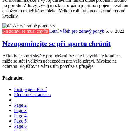
Formování mozku a vývoj duševních funkcí dítěte probíhá i dlouho
po porodu. Zdravý vývoj mozku a orgánů je přímo spojen s kvalitou
a složením mateřského mléka. Velkou roli hrají nenasycené mastné
kyseliny.
Na zdraví se musí chytře
Letní vášeň pro zdravý pohyb
5. 8. 2022
Nezapomínejte se při sportu chránit
Ačkoliv je sport skvělý pro udržení fyzické i psychické kondice,
může se stát i velkým nebezpečím pro vaše zdraví. Myslete na
ochranu. Pojišťovna vám s tím pomůže a přispěje.
Pagination
First page
« První
Předchozí stránka
‹‹
…
Page
2
Page
3
Page
4
Page
5
Page
6