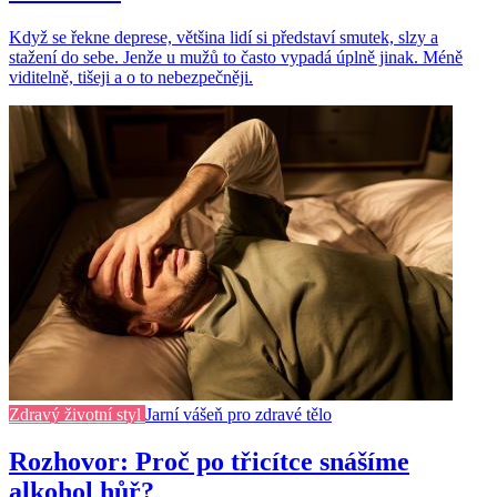
Když se řekne deprese, většina lidí si představí smutek, slzy a
stažení do sebe. Jenže u mužů to často vypadá úplně jinak. Méně
viditelně, tišeji a o to nebezpečněji.
Zdravý životní styl
Jarní vášeň pro zdravé tělo
Rozhovor: Proč po třicítce snášíme
alkohol hůř?