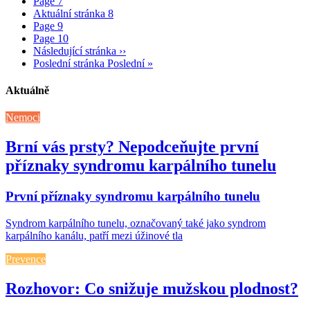
Page
7
Aktuální stránka
8
Page
9
Page
10
Následující stránka
››
Poslední stránka
Poslední »
Aktuálně
Nemoci
Brní vás prsty? Nepodceňujte první
příznaky syndromu karpálního tunelu
První příznaky syndromu karpálního tunelu
Syndrom karpálního tunelu, označovaný také jako syndrom
karpálního kanálu, patří mezi úžinové tla
Prevence
Rozhovor: Co snižuje mužskou plodnost?