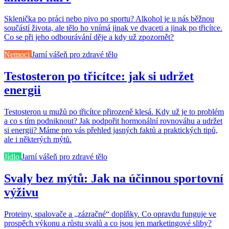
Sklenička po práci nebo pivo po sportu? Alkohol je u nás běžnou
součástí života, ale tělo ho vnímá jinak ve dvaceti a jinak po třicítce.
Co se při jeho odbourávání děje a kdy už zpozornět?
Nemoci
Jarní vášeň pro zdravé tělo
Testosteron po třicítce: jak si udržet
energii
Testosteron u mužů po třicítce přirozeně klesá. Kdy už je to problém
a co s tím podniknout? Jak podpořit hormonální rovnováhu a udržet
si energii? Máme pro vás přehled jasných faktů a praktických tipů,
ale i některých mýtů.
Jídlo
Jarní vášeň pro zdravé tělo
Svaly bez mýtů: Jak na účinnou sportovní
výživu
Proteiny, spalovače a „zázračné“ doplňky. Co opravdu funguje ve
prospěch výkonu a růstu svalů a co jsou jen marketingové sliby?