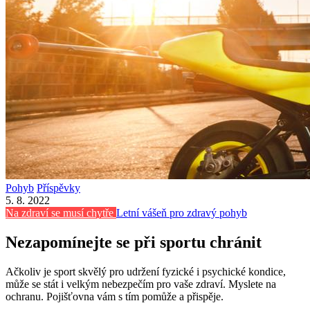
Pohyb
Příspěvky
5. 8. 2022
Na zdraví se musí chytře
Letní vášeň pro zdravý pohyb
Nezapomínejte se při sportu chránit
Ačkoliv je sport skvělý pro udržení fyzické i psychické kondice,
může se stát i velkým nebezpečím pro vaše zdraví. Myslete na
ochranu. Pojišťovna vám s tím pomůže a přispěje.