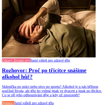
Zdravý životní styl
Jarní vášeň pro zdravé tělo
Rozhovor: Proč po třicítce snášíme
alkohol hůř?
Sklenička po práci nebo pivo po sportu? Alkohol je u nás běžnou
součástí života, ale tělo ho vnímá jinak ve dvaceti a jinak po třicítce.
Co se při jeho odbourávání děje a kdy už zpozornět?
Nemoci
Jarní vášeň pro zdravé tělo