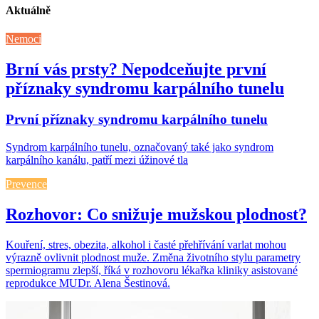
Aktuálně
Nemoci
Brní vás prsty? Nepodceňujte první
příznaky syndromu karpálního tunelu
První příznaky syndromu karpálního tunelu
Syndrom karpálního tunelu, označovaný také jako syndrom
karpálního kanálu, patří mezi úžinové tla
Prevence
Rozhovor: Co snižuje mužskou plodnost?
Kouření, stres, obezita, alkohol i časté přehřívání varlat mohou
výrazně ovlivnit plodnost muže. Změna životního stylu parametry
spermiogramu zlepší, říká v rozhovoru lékařka kliniky asistované
reprodukce MUDr. Alena Šestinová.