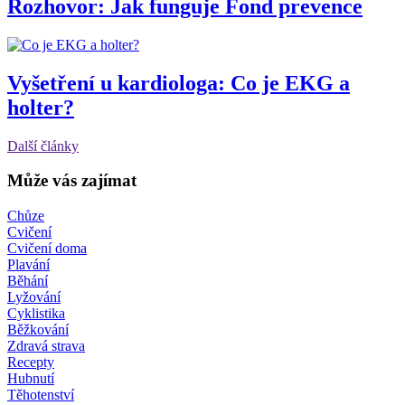
Rozhovor: Jak funguje Fond prevence
Vyšetření u kardiologa: Co je EKG a
holter?
Další články
Může vás zajímat
Chůze
Cvičení
Cvičení doma
Plavání
Běhání
Lyžování
Cyklistika
Běžkování
Zdravá strava
Recepty
Hubnutí
Těhotenství