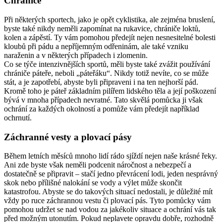
Chrániče
Při některých sportech, jako je opět cyklistika, ale zejména bruslení,
byste také nikdy neměli zapomínat na rukavice, chrániče loktů,
kolen a zápěstí. Ty vám pomohou předejít nejen nesnesitelné bolesti
kloubů při pádu a nepříjemným odřeninám, ale také vzniku
naraženin a v některých případech i zlomenin.
Co se týče intenzivnějších sportů, měli byste také zvážit používání
chrániče páteře, neboli „páteřáku“. Nikdy totiž nevíte, co se může
stát, a je zapotřebí, abyste byli připraveni i na ten nejhorší pád.
Kromě toho je páteř základním pilířem lidského těla a její poškození
bývá v mnoha případech nevratné. Tato skvělá pomůcka ji však
ochrání za každých okolností a pomůže vám předejít například
ochrnutí.
Záchranné vesty a plovací pásy
Během letních měsíců mnoho lidí rádo sjíždí nejen naše krásné řeky.
Ani zde byste však neměli podcenit náročnost a nebezpečí a
dostatečně se připravit – stačí jedno převrácení lodi, jeden nesprávný
skok nebo přílišné nalokání se vody a výlet může skončit
katastrofou. Abyste se do takových situací nedostali, je důležité mít
vždy po ruce záchrannou vestu či plovací pás. Tyto pomůcky vám
pomohou udržet se nad vodou za jakékoliv situace a ochrání vás tak
před možným utonutím. Pokud neplavete opravdu dobře, rozhodně