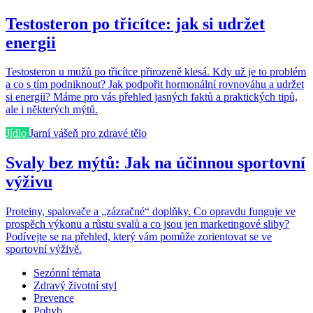
Testosteron po třicítce: jak si udržet
energii
Testosteron u mužů po třicítce přirozeně klesá. Kdy už je to problém
a co s tím podniknout? Jak podpořit hormonální rovnováhu a udržet
si energii? Máme pro vás přehled jasných faktů a praktických tipů,
ale i některých mýtů.
Jídlo
Jarní vášeň pro zdravé tělo
Svaly bez mýtů: Jak na účinnou sportovní
výživu
Proteiny, spalovače a „zázračné“ doplňky. Co opravdu funguje ve
prospěch výkonu a růstu svalů a co jsou jen marketingové sliby?
Podívejte se na přehled, který vám pomůže zorientovat se ve
sportovní výživě.
Sezónní témata
Zdravý životní styl
Prevence
Pohyb