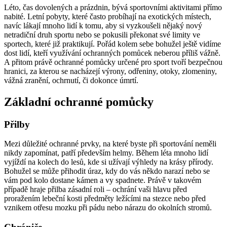
Léto, čas dovolených a prázdnin, bývá sportovními aktivitami přímo
nabité. Letní pobyty, které často probíhají na exotických místech,
navíc lákají mnoho lidí k tomu, aby si vyzkoušeli nějaký nový
netradiční druh sportu nebo se pokusili překonat své limity ve
sportech, které již praktikují. Pořád kolem sebe bohužel ještě vidíme
dost lidí, kteří využívání ochranných pomůcek neberou příliš vážně.
A přitom právě ochranné pomůcky určené pro sport tvoří bezpečnou
hranici, za kterou se nacházejí výrony, odřeniny, otoky, zlomeniny,
vážná zranění, ochrnutí, či dokonce úmrtí.
Základní ochranné pomůcky
Přilby
Mezi důležité ochranné prvky, na které byste při sportování neměli
nikdy zapomínat, patří především helmy. Během léta mnoho lidí
vyjíždí na kolech do lesů, kde si užívají výhledy na krásy přírody.
Bohužel se může přihodit úraz, kdy do vás někdo narazí nebo se
vám pod kolo dostane kámen a vy spadnete. Právě v takovém
případě hraje přilba zásadní roli – ochrání vaši hlavu před
proražením lebeční kosti předměty ležícími na stezce nebo před
vznikem otřesu mozku při pádu nebo nárazu do okolních stromů.