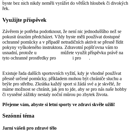
byste bez nich nikdy neměli vyrážet do větších hloubek či divokých
řek.
Využijte příspěvek
Závěrem je potřeba podotknout, že není nic jednoduššího než se
pokusit úrazům předcházet. Vždy byste měli používat dostupné
ochranné pomůcky a v případě netradičních aktivit se přesně řídit
pokyny vyškoleného instruktora. Zdravotní pojišťovna vám to
usnadní, protože u
ZP MV ČR
můžete využít příspěvku právě na
tyto ochranné prostředky pro
dospělé
i pro
děti
.
Existuje řada dalších sportovních vyžití, kdy je vhodné používat
přesně určené pomůcky, příkladem mohou být chrániče sluchu a
brýle pro střelbu. Zkrátka každý sport si žádá své a je skvělé, že
máme možnost se chránit, jak jen to jde, aby se pro nás naše hobby
či vysněné zážitky nestaly noční můrou po zbytek života.
Přejeme vám, abyste si letní sporty ve zdraví skvěle užili!
Sezónní téma
Jarní vášeň pro zdravé tělo