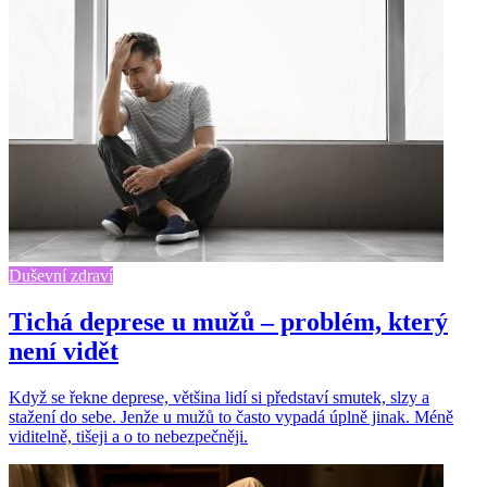
Duševní zdraví
Tichá deprese u mužů – problém, který
není vidět
Když se řekne deprese, většina lidí si představí smutek, slzy a
stažení do sebe. Jenže u mužů to často vypadá úplně jinak. Méně
viditelně, tišeji a o to nebezpečněji.