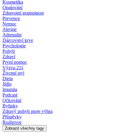
Kosmetika
Opalování
Zdravotní gramotnost
Prevence
Nemoc
Alergie
Adrenalin
Dárcovství krve
Psychologie
Pohyb
Zdraví
První pomoc
Výzva 211
Životní styl
Dieta
Jídlo
Imunita
Podcast
Očkování
Bylinky
Zdravý pohyb moje výhra
Příspěvky
Rozhovor
Zobrazit všechny tagy