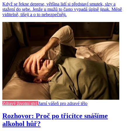
Když se řekne deprese, většina lidí si představí smutek, slzy a
stažení do sebe. Jenže u mužů to často vypadá úplně jinak. Méně
viditelně, tišeji a o to nebezpečněji.
Zdravý životní styl
Jarní vášeň pro zdravé tělo
Rozhovor: Proč po třicítce snášíme
alkohol hůř?