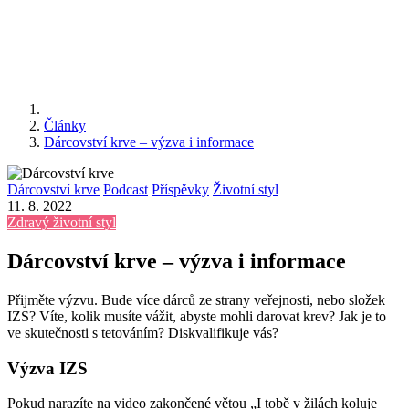
Články
Dárcovství krve – výzva i informace
Dárcovství krve
Podcast
Příspěvky
Životní styl
11. 8. 2022
Zdravý životní styl
Dárcovství krve – výzva i informace
Přijměte výzvu. Bude více dárců ze strany veřejnosti, nebo složek
IZS? Víte, kolik musíte vážit, abyste mohli darovat krev? Jak je to
ve skutečnosti s tetováním? Diskvalifikuje vás?
Výzva IZS
Pokud narazíte na video zakončené větou „I tobě v žilách koluje