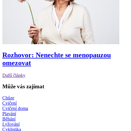
Rozhovor: Nenechte se menopauzou
omezovat
Další články
Může vás zajímat
Chůze
Cvičení
Cvičení doma
Plavání
Běhání
Lyžování
Cyklistika