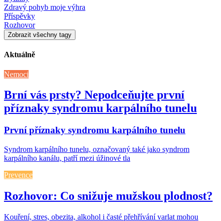
Zdravý pohyb moje výhra
Příspěvky
Rozhovor
Zobrazit všechny tagy
Aktuálně
Nemoci
Brní vás prsty? Nepodceňujte první
příznaky syndromu karpálního tunelu
První příznaky syndromu karpálního tunelu
Syndrom karpálního tunelu, označovaný také jako syndrom
karpálního kanálu, patří mezi úžinové tla
Prevence
Rozhovor: Co snižuje mužskou plodnost?
Kouření, stres, obezita, alkohol i časté přehřívání varlat mohou