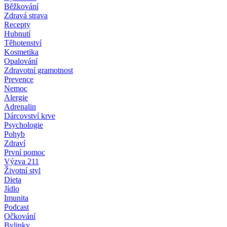
Běžkování
Zdravá strava
Recepty
Hubnutí
Těhotenství
Kosmetika
Opalování
Zdravotní gramotnost
Prevence
Nemoc
Alergie
Adrenalin
Dárcovství krve
Psychologie
Pohyb
Zdraví
První pomoc
Výzva 211
Životní styl
Dieta
Jídlo
Imunita
Podcast
Očkování
Bylinky