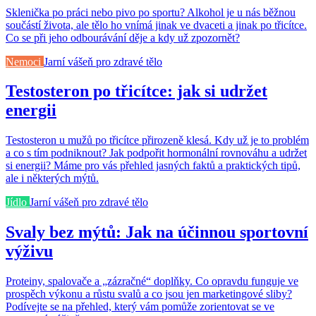
Sklenička po práci nebo pivo po sportu? Alkohol je u nás běžnou
součástí života, ale tělo ho vnímá jinak ve dvaceti a jinak po třicítce.
Co se při jeho odbourávání děje a kdy už zpozornět?
Nemoci
Jarní vášeň pro zdravé tělo
Testosteron po třicítce: jak si udržet
energii
Testosteron u mužů po třicítce přirozeně klesá. Kdy už je to problém
a co s tím podniknout? Jak podpořit hormonální rovnováhu a udržet
si energii? Máme pro vás přehled jasných faktů a praktických tipů,
ale i některých mýtů.
Jídlo
Jarní vášeň pro zdravé tělo
Svaly bez mýtů: Jak na účinnou sportovní
výživu
Proteiny, spalovače a „zázračné“ doplňky. Co opravdu funguje ve
prospěch výkonu a růstu svalů a co jsou jen marketingové sliby?
Podívejte se na přehled, který vám pomůže zorientovat se ve