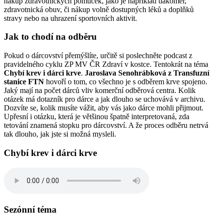
nákup zdravotnických pomůcek, jako je například tlakoměr,
zdravotnická obuv, či nákup volně dostupných léků a doplňků
stravy nebo na uhrazení sportovních aktivit.
Jak to chodí na odběru
Pokud o dárcovství přemýšlíte, určitě si poslechněte podcast z
pravidelného cyklu ZP MV ČR Zdraví v kostce. Tentokrát na téma
Chybí krev i dárci krve
.
Jaroslava Senohrábková z Transfuzní
stanice FTN
hovoří o tom, co všechno je s odběrem krve spojeno.
Jaký mají na počet dárců vliv komerční odběrová centra. Kolik
otázek má dotazník pro dárce a jak dlouho se uchovává v archivu.
Dozvíte se, kolik musíte vážit, aby vás jako dárce mohli přijmout.
Upřesní i otázku, která je většinou špatně interpretovaná, zda
tetování znamená stopku pro dárcovství. A že proces odběru netrvá
tak dlouho, jak jste si možná mysleli.
Chybí krev i dárci krve
Sezónní téma