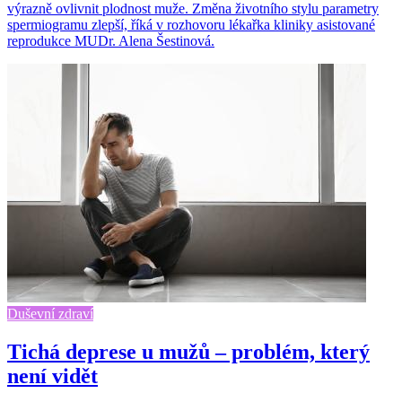
výrazně ovlivnit plodnost muže. Změna životního stylu parametry
spermiogramu zlepší, říká v rozhovoru lékařka kliniky asistované
reprodukce MUDr. Alena Šestinová.
Duševní zdraví
Tichá deprese u mužů – problém, který
není vidět