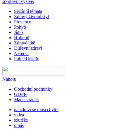
sportovní výživě.
Sezónní témata
Zdravý životní styl
Prevence
Pohyb
Jídlo
Hubnutí
Zdravé dítě
Duševní zdraví
Nemoci
Pohled lékaře
Nahoru
Obchodní podmínky
GDPR
Mapa stránek
na zdraví se musí chytře
videa
soutěže
o nás