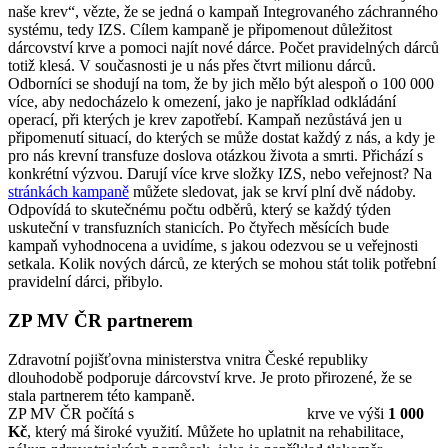
naše krev“, vězte, že se jedná o kampaň Integrovaného záchranného
systému, tedy IZS. Cílem kampaně je připomenout důležitost
dárcovství krve a pomoci najít nové dárce. Počet pravidelných dárců
totiž klesá. V současnosti je u nás přes čtvrt milionu dárců.
Odborníci se shodují na tom, že by jich mělo být alespoň o 100 000
více, aby nedocházelo k omezení, jako je například odkládání
operací, při kterých je krev zapotřebí. Kampaň nezůstává jen u
připomenutí situací, do kterých se může dostat každý z nás, a kdy je
pro nás krevní transfuze doslova otázkou života a smrti. Přichází s
konkrétní výzvou. Darují více krve složky IZS, nebo veřejnost? Na
stránkách kampaně
můžete sledovat, jak se krví plní dvě nádoby.
Odpovídá to skutečnému počtu odběrů, který se každý týden
uskuteční v transfuzních stanicích. Po čtyřech měsících bude
kampaň vyhodnocena a uvidíme, s jakou odezvou se u veřejnosti
setkala. Kolik nových dárců, ze kterých se mohou stát tolik potřební
pravidelní dárci, přibylo.
ZP MV ČR partnerem
Zdravotní pojišťovna ministerstva vnitra České republiky
dlouhodobě podporuje dárcovství krve. Je proto přirozené, že se
stala partnerem této kampaně.
ZP MV ČR počítá s
příspěvkem pro prvodárce
krve ve výši
1 000
Kč
, který má široké využití. Můžete ho uplatnit na rehabilitace,