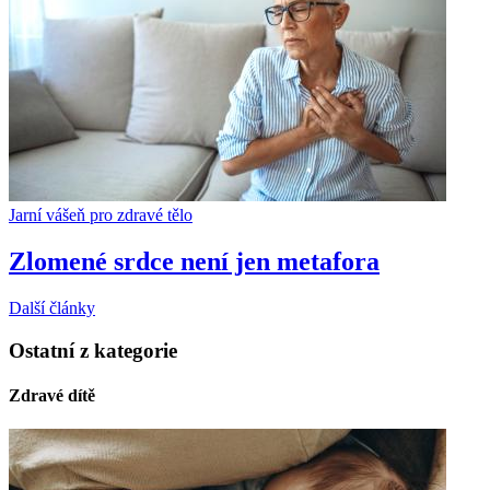
Jarní vášeň pro zdravé tělo
Zlomené srdce není jen metafora
Další články
Ostatní z kategorie
Zdravé dítě