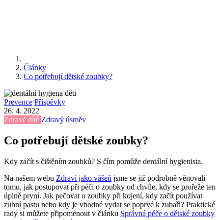
Články
Co potřebují dětské zoubky?
Prevence
Příspěvky
26. 4. 2022
Zdravé dítě
Zdravý úsměv
Co potřebují dětské zoubky?
Kdy začít s čištěním zoubků? S čím pomůže dentální hygienista.
Na našem webu
Zdraví jako vášeň
jsme se již podrobně věnovali
tomu, jak postupovat při péči o zoubky od chvíle, kdy se prořeže ten
úplně první. Jak pečovat o zoubky při kojení, kdy začít používat
zubní pastu nebo kdy je vhodné vydat se poprvé k zubaři? Praktické
rady si můžete připomenout v článku
Správná péče o dětské zoubky