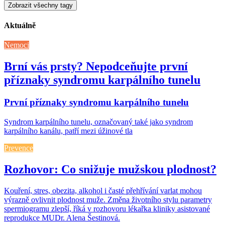
Zobrazit všechny tagy
Aktuálně
Nemoci
Brní vás prsty? Nepodceňujte první
příznaky syndromu karpálního tunelu
První příznaky syndromu karpálního tunelu
Syndrom karpálního tunelu, označovaný také jako syndrom
karpálního kanálu, patří mezi úžinové tla
Prevence
Rozhovor: Co snižuje mužskou plodnost?
Kouření, stres, obezita, alkohol i časté přehřívání varlat mohou
výrazně ovlivnit plodnost muže. Změna životního stylu parametry
spermiogramu zlepší, říká v rozhovoru lékařka kliniky asistované
reprodukce MUDr. Alena Šestinová.