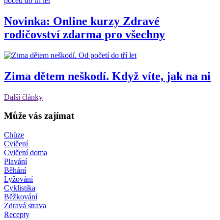
početí do tří let
Novinka: Online kurzy Zdravé
rodičovství zdarma pro všechny
Od početí do tří let
Zima dětem neškodí. Když víte, jak na ni
Další články
Může vás zajímat
Chůze
Cvičení
Cvičení doma
Plavání
Běhání
Lyžování
Cyklistika
Běžkování
Zdravá strava
Recepty