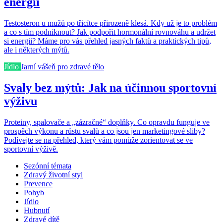
energii
Testosteron u mužů po třicítce přirozeně klesá. Kdy už je to problém
a co s tím podniknout? Jak podpořit hormonální rovnováhu a udržet
si energii? Máme pro vás přehled jasných faktů a praktických tipů,
ale i některých mýtů.
Jídlo
Jarní vášeň pro zdravé tělo
Svaly bez mýtů: Jak na účinnou sportovní
výživu
Proteiny, spalovače a „zázračné“ doplňky. Co opravdu funguje ve
prospěch výkonu a růstu svalů a co jsou jen marketingové sliby?
Podívejte se na přehled, který vám pomůže zorientovat se ve
sportovní výživě.
Sezónní témata
Zdravý životní styl
Prevence
Pohyb
Jídlo
Hubnutí
Zdravé dítě