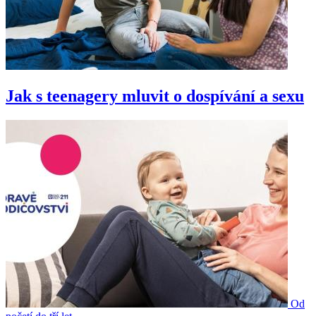
Jak s teenagery mluvit o dospívání a sexu
Od