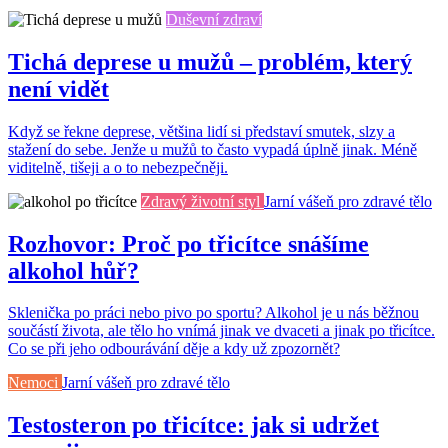
Duševní zdraví
Tichá deprese u mužů – problém, který
není vidět
Když se řekne deprese, většina lidí si představí smutek, slzy a
stažení do sebe. Jenže u mužů to často vypadá úplně jinak. Méně
viditelně, tišeji a o to nebezpečněji.
Zdravý životní styl
Jarní vášeň pro zdravé tělo
Rozhovor: Proč po třicítce snášíme
alkohol hůř?
Sklenička po práci nebo pivo po sportu? Alkohol je u nás běžnou
součástí života, ale tělo ho vnímá jinak ve dvaceti a jinak po třicítce.
Co se při jeho odbourávání děje a kdy už zpozornět?
Nemoci
Jarní vášeň pro zdravé tělo
Testosteron po třicítce: jak si udržet