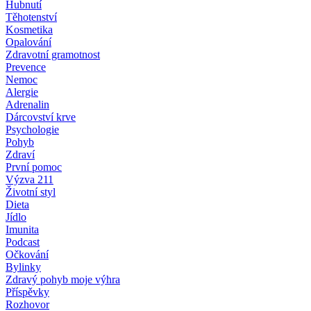
Hubnutí
Těhotenství
Kosmetika
Opalování
Zdravotní gramotnost
Prevence
Nemoc
Alergie
Adrenalin
Dárcovství krve
Psychologie
Pohyb
Zdraví
První pomoc
Výzva 211
Životní styl
Dieta
Jídlo
Imunita
Podcast
Očkování
Bylinky
Zdravý pohyb moje výhra
Příspěvky
Rozhovor