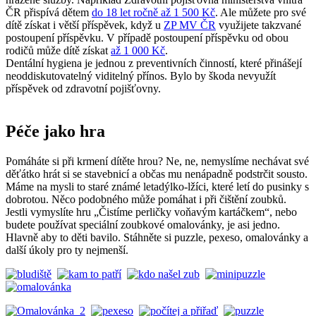
ČR přispívá dětem
do 18 let ročně až 1 500 Kč
. Ale můžete pro své
dítě získat i větší příspěvek, když u
ZP MV ČR
využijete takzvané
postoupení příspěvku. V případě postoupení příspěvku od obou
rodičů může dítě získat
až 1 000 Kč
.
Dentální hygiena je jednou z preventivních činností, které přinášejí
neoddiskutovatelný viditelný přínos. Bylo by škoda nevyužít
příspěvek od zdravotní pojišťovny.
Péče jako hra
Pomáháte si při krmení dítěte hrou? Ne, ne, nemyslíme nechávat své
děťátko hrát si se stavebnicí a občas mu nenápadně podstrčit sousto.
Máme na mysli to staré známé letadýlko-lžíci, které letí do pusinky s
dobrotou. Něco podobného může pomáhat i při čištění zoubků.
Jestli vymyslíte hru „Čistíme perličky voňavým kartáčkem“, nebo
budete používat speciální zoubkové omalovánky, je asi jedno.
Hlavně aby to děti bavilo. Stáhněte si puzzle, pexeso, omalovánky a
další úkoly pro ty nejmenší.