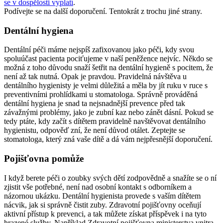
se v dospělosti vyplatí
.
Podívejte se na další doporučení. Tentokrát z trochu jiné strany.
Dentální hygiena
Dentální péči máme nejspíš zafixovanou jako péči, kdy svou
spoluúčast pacienta pociťujeme v naší peněžence nejvíc. Někdo se
možná z toho důvodu snaží šetřit na dentální hygieně s pocitem, že
není až tak nutná. Opak je pravdou. Pravidelná návštěva u
dentálního hygienisty je velmi důležitá a měla by jít ruku v ruce s
preventivními prohlídkami u stomatologa. Správně prováděná
dentální hygiena je snad ta nejsnadnější prevence před tak
závažnými problémy, jako je zubní kaz nebo zánět dásní. Pokud se
tedy ptáte, kdy začít s dítětem pravidelně navštěvovat dentálního
hygienistu, odpověď zní, že není důvod otálet. Zeptejte se
stomatologa, který zná vaše dítě a dá vám nejpřesnější doporučení.
Pojišťovna pomůže
I když berete péči o zoubky svých dětí zodpovědně a snažíte se o ní
zjistit vše potřebné, není nad osobní kontakt s odborníkem a
názornou ukázku. Dentální hygienista provede s vaším dítětem
nácvik, jak si správně čistit zuby. Zdravotní pojišťovny oceňují
aktivní přístup k prevenci, a tak můžete získat příspěvek i na tyto
hrazené služby. Například Zdravotní pojišťovna ministerstva vnitra