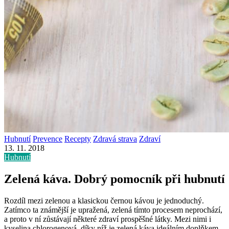
Hubnutí
Prevence
Recepty
Zdravá strava
Zdraví
13. 11. 2018
Hubnutí
Zelená káva. Dobrý pomocník při hubnutí
Rozdíl mezi zelenou a klasickou černou kávou je jednoduchý.
Zatímco ta známější je upražená, zelená tímto procesem neprochází,
a proto v ní zůstávají některé zdraví prospěšné látky. Mezi nimi i
kyselina chlorogenová, díky níž je zelená káva ideálním doplňkem