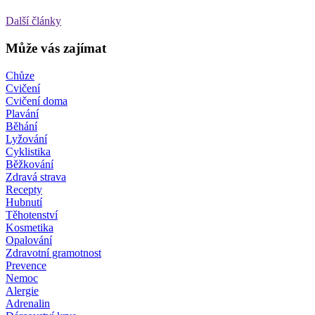
Další články
Může vás zajímat
Chůze
Cvičení
Cvičení doma
Plavání
Běhání
Lyžování
Cyklistika
Běžkování
Zdravá strava
Recepty
Hubnutí
Těhotenství
Kosmetika
Opalování
Zdravotní gramotnost
Prevence
Nemoc
Alergie
Adrenalin