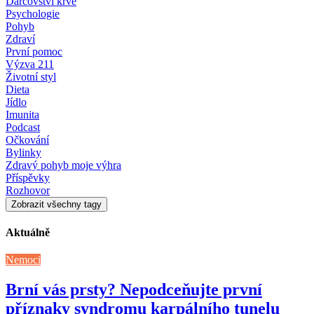
Dárcovství krve
Psychologie
Pohyb
Zdraví
První pomoc
Výzva 211
Životní styl
Dieta
Jídlo
Imunita
Podcast
Očkování
Bylinky
Zdravý pohyb moje výhra
Příspěvky
Rozhovor
Zobrazit všechny tagy
Aktuálně
Nemoci
Brní vás prsty? Nepodceňujte první
příznaky syndromu karpálního tunelu