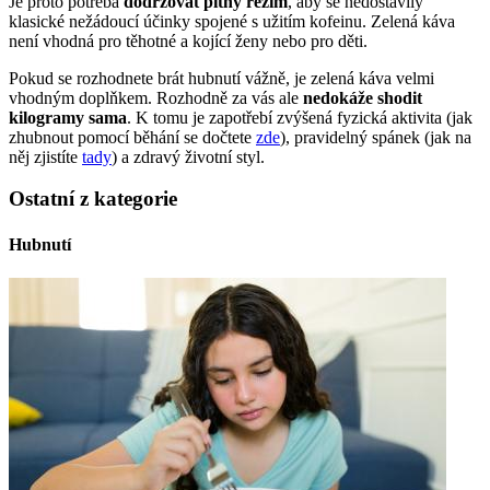
Je proto potřeba
dodržovat pitný režim
, aby se nedostavily
klasické nežádoucí účinky spojené s užitím kofeinu. Zelená káva
není vhodná pro těhotné a kojící ženy nebo pro děti.
Pokud se rozhodnete brát hubnutí vážně, je zelená káva velmi
vhodným doplňkem. Rozhodně za vás ale
nedokáže shodit
kilogramy sama
. K tomu je zapotřebí zvýšená fyzická aktivita (jak
zhubnout pomocí běhání se dočtete
zde
), pravidelný spánek (jak na
něj zjistíte
tady
) a zdravý životní styl.
Ostatní z kategorie
Hubnutí