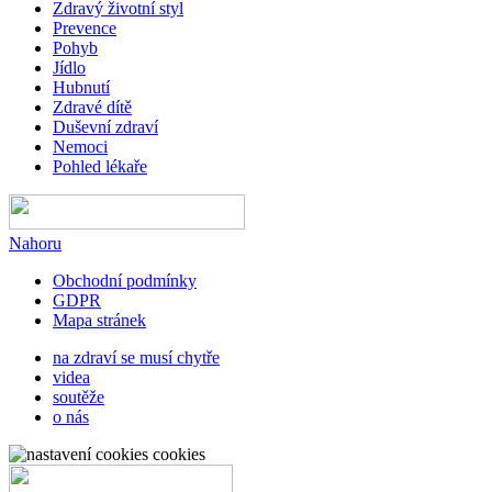
Zdravý životní styl
Prevence
Pohyb
Jídlo
Hubnutí
Zdravé dítě
Duševní zdraví
Nemoci
Pohled lékaře
Nahoru
Obchodní podmínky
GDPR
Mapa stránek
na zdraví se musí chytře
videa
soutěže
o nás
cookies