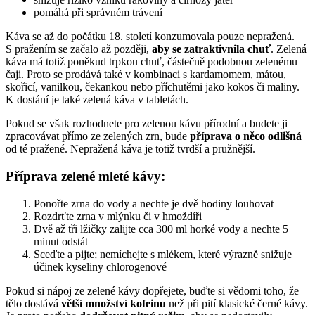
pomáhá při správném trávení
Káva se až do počátku 18. století konzumovala pouze nepražená.
S pražením se začalo až později,
aby se zatraktivnila chuť
. Zelená
káva má totiž poněkud trpkou chuť, částečně podobnou zelenému
čaji. Proto se prodává také v kombinaci s kardamomem, mátou,
skořicí, vanilkou, čekankou nebo příchutěmi jako kokos či maliny.
K dostání je také zelená káva v tabletách.
Pokud se však rozhodnete pro zelenou kávu přírodní a budete ji
zpracovávat přímo ze zelených zrn, bude
příprava o něco odlišná
od té pražené. Nepražená káva je totiž tvrdší a pružnější.
Příprava zelené mleté kávy:
Ponořte zrna do vody a nechte je dvě hodiny louhovat
Rozdrťte zrna v mlýnku či v hmoždíři
Dvě až tři lžičky zalijte cca 300 ml horké vody a nechte 5
minut odstát
Sceďte a pijte; nemíchejte s mlékem, které výrazně snižuje
účinek kyseliny chlorogenové
Pokud si nápoj ze zelené kávy dopřejete, buďte si vědomi toho, že
tělo dostává
větší množství kofeinu
než při pití klasické černé kávy.