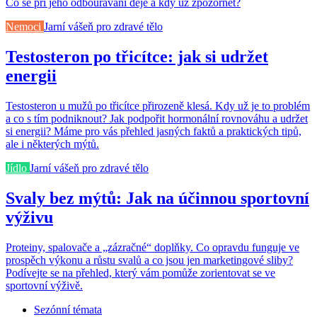
Co se při jeho odbourávání děje a kdy už zpozornět?
Nemoci
Jarní vášeň pro zdravé tělo
Testosteron po třicítce: jak si udržet
energii
Testosteron u mužů po třicítce přirozeně klesá. Kdy už je to problém
a co s tím podniknout? Jak podpořit hormonální rovnováhu a udržet
si energii? Máme pro vás přehled jasných faktů a praktických tipů,
ale i některých mýtů.
Jídlo
Jarní vášeň pro zdravé tělo
Svaly bez mýtů: Jak na účinnou sportovní
výživu
Proteiny, spalovače a „zázračné“ doplňky. Co opravdu funguje ve
prospěch výkonu a růstu svalů a co jsou jen marketingové sliby?
Podívejte se na přehled, který vám pomůže zorientovat se ve
sportovní výživě.
Sezónní témata