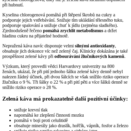
při hubnutí.
Kyselina chlorogenová pomáhá při štěpení škrobů na cukry a
podporuje jejich vstřebávání. Snižuje tím ukládání tělesného tuku,
podporuje spalování a snižuje chuť k jídlu (zejména sladkého).
Zjednodušeně řečeno
pomáhá zrychlit metabolismus
a držet
hladinu cukru na přijatelné hodnotě.
Nepražená káva navíc disponuje velmi
silnými antioxidanty
,
obsahuje jich dokonce víc než zelený čaj. Klinicky dokázána je také
prospěšnost zelené kávy při
odbourávání žlučníkových kamenů
.
Výzkum, který provedli vědci Harvardovy univerzity na 800
ženách, ukázal, že při pití jednoho šálku zelené kávy denně nebyl
nalezen žádný účinek, při dvou šálcích se však snížilo riziko operace
žlučníku o 9 %. Tři šálky o 22 % a při pití pěti a více šálků denně se
snížilo riziko operace o 28 %.
Zelená káva má prokazatelně další pozitivní účinky:
snižuje krevní tlak
napomáhá ke zlepšení činnosti mozku
pomáhá v boji proti celulitidě
obsahuje minerály jako draslík, hořčík, vápník, fosfor a železo
snižuje riziko vzniku rakoviny a cirhózy jater