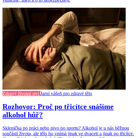
Zdravý životní styl
Jarní vášeň pro zdravé tělo
Rozhovor: Proč po třicítce snášíme
alkohol hůř?
Sklenička po práci nebo pivo po sportu? Alkohol je u nás běžnou
součástí života, ale tělo ho vnímá jinak ve dvaceti a jinak po třicítce.