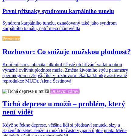
První příznaky syndromu karpálního tunelu
Syndrom karpálního tunelu, označovaný také jako syndrom
karpálního kanálu, patří mezi úžinové tla
Prevence
Rozhovor: Co snižuje mužskou plodnost?
Kouření, stres, obezita, alkohol i časté přehřívání varlat mohou
výrazně ovlivnit plodnost muže. Změna životního stylu parametry
spermiogramu zlepší, říká v rozhovoru lékařka kliniky asistované
reprodukce MUDr. Alena Šestinová.
Duševní zdraví
Tichá deprese u mužů – problém, který
není vidět
Když se řekne deprese, většina lidí si představí smutek, slzy a
stažení do sebe. Jenže u mužů to často vypadá úplně jinak. Méně
viditelně, tišeji a o to nebezpečněji.