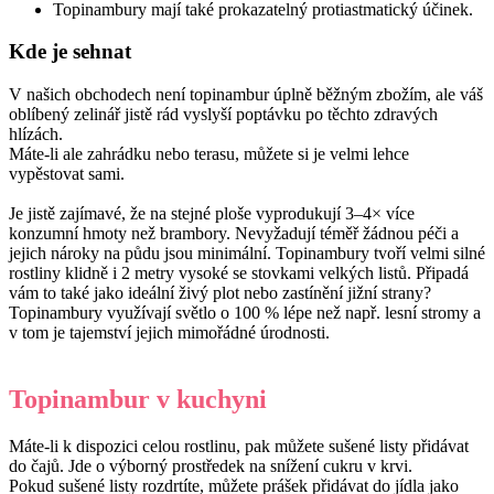
Topinambury mají také prokazatelný protiastmatický účinek.
Kde je sehnat
V našich obchodech není topinambur úplně běžným zbožím, ale váš
oblíbený zelinář jistě rád vyslyší poptávku po těchto zdravých
hlízách.
Máte-li ale zahrádku nebo terasu, můžete si je velmi lehce
vypěstovat sami.
Je jistě zajímavé, že na stejné ploše vyprodukují 3–4× více
konzumní hmoty než brambory. Nevyžadují téměř žádnou péči a
jejich nároky na půdu jsou minimální. Topinambury tvoří velmi silné
rostliny klidně i 2 metry vysoké se stovkami velkých listů. Připadá
vám to také jako ideální živý plot nebo zastínění jižní strany?
Topinambury využívají světlo o 100 % lépe než např. lesní stromy a
v tom je tajemství jejich mimořádné úrodnosti.
Topinambur v kuchyni
Máte-li k dispozici celou rostlinu, pak můžete sušené listy přidávat
do čajů. Jde o výborný prostředek na snížení cukru v krvi.
Pokud sušené listy rozdrtíte, můžete prášek přidávat do jídla jako