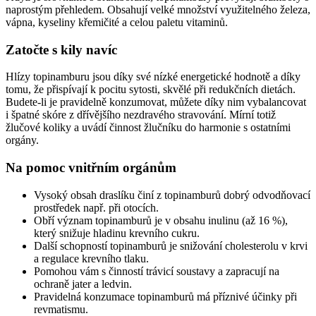
naprostým přehledem. Obsahují velké množství využitelného železa,
vápna, kyseliny křemičité a celou paletu vitaminů.
Zatočte s kily navíc
Hlízy topinamburu jsou díky své nízké energetické hodnotě a díky
tomu, že přispívají k pocitu sytosti, skvělé při redukčních dietách.
Budete-li je pravidelně konzumovat, můžete díky nim vybalancovat
i špatné skóre z dřívějšího nezdravého stravování. Mírní totiž
žlučové koliky a uvádí činnost žlučníku do harmonie s ostatními
orgány.
Na pomoc vnitřním orgánům
Vysoký obsah draslíku činí z topinamburů dobrý odvodňovací
prostředek např. při otocích.
Obří význam topinamburů je v obsahu inulinu (až 16 %),
který snižuje hladinu krevního cukru.
Další schopností topinamburů je snižování cholesterolu v krvi
a regulace krevního tlaku.
Pomohou vám s činností trávicí soustavy a zapracují na
ochraně jater a ledvin.
Pravidelná konzumace topinamburů má příznivé účinky při
revmatismu.