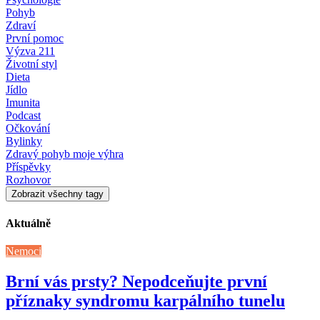
Pohyb
Zdraví
První pomoc
Výzva 211
Životní styl
Dieta
Jídlo
Imunita
Podcast
Očkování
Bylinky
Zdravý pohyb moje výhra
Příspěvky
Rozhovor
Zobrazit všechny tagy
Aktuálně
Nemoci
Brní vás prsty? Nepodceňujte první
příznaky syndromu karpálního tunelu