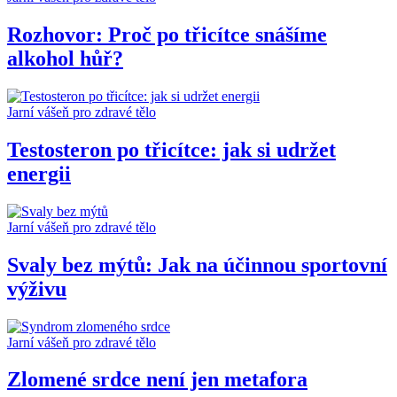
Rozhovor: Proč po třicítce snášíme
alkohol hůř?
Jarní vášeň pro zdravé tělo
Testosteron po třicítce: jak si udržet
energii
Jarní vášeň pro zdravé tělo
Svaly bez mýtů: Jak na účinnou sportovní
výživu
Jarní vášeň pro zdravé tělo
Zlomené srdce není jen metafora