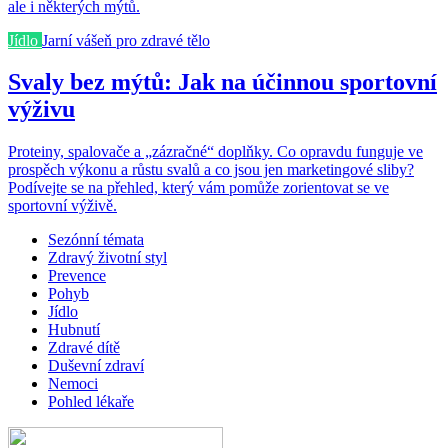
ale i některých mýtů.
Jídlo
Jarní vášeň pro zdravé tělo
Svaly bez mýtů: Jak na účinnou sportovní
výživu
Proteiny, spalovače a „zázračné“ doplňky. Co opravdu funguje ve
prospěch výkonu a růstu svalů a co jsou jen marketingové sliby?
Podívejte se na přehled, který vám pomůže zorientovat se ve
sportovní výživě.
Sezónní témata
Zdravý životní styl
Prevence
Pohyb
Jídlo
Hubnutí
Zdravé dítě
Duševní zdraví
Nemoci
Pohled lékaře