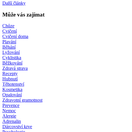
Další články
Může vás zajímat
Chůze
Cvičení
Cvičení doma
Plavání
Běhání
Lyžování
Cyklistika
Běžkování
Zdravá strava
Recepty
Hubnutí
Těhotenství
Kosmetika
Opalování
Zdravotní gramotnost
Prevence
Nemoc
Alergie
Adrenalin
Dárcovství krve
Psychologie