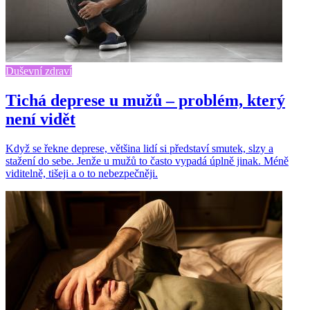
Duševní zdraví
Tichá deprese u mužů – problém, který
není vidět
Když se řekne deprese, většina lidí si představí smutek, slzy a
stažení do sebe. Jenže u mužů to často vypadá úplně jinak. Méně
viditelně, tišeji a o to nebezpečněji.