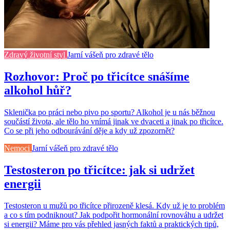
Zdravý životní styl
Jarní vášeň pro zdravé tělo
Rozhovor: Proč po třicítce snášíme
alkohol hůř?
Sklenička po práci nebo pivo po sportu? Alkohol je u nás běžnou
součástí života, ale tělo ho vnímá jinak ve dvaceti a jinak po třicítce.
Co se při jeho odbourávání děje a kdy už zpozornět?
Nemoci
Jarní vášeň pro zdravé tělo
Testosteron po třicítce: jak si udržet
energii
Testosteron u mužů po třicítce přirozeně klesá. Kdy už je to problém
a co s tím podniknout? Jak podpořit hormonální rovnováhu a udržet
si energii? Máme pro vás přehled jasných faktů a praktických tipů,