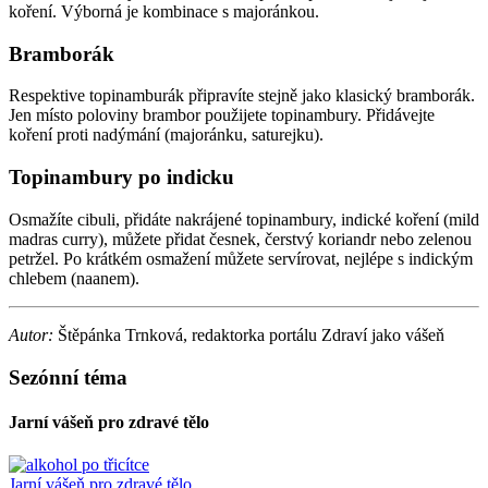
koření. Výborná je kombinace s majoránkou.
Bramborák
Respektive topinamburák připravíte stejně jako klasický bramborák.
Jen místo poloviny brambor použijete topinambury. Přidávejte
koření proti nadýmání (majoránku, saturejku).
Topinambury po indicku
Osmažíte cibuli, přidáte nakrájené topinambury, indické koření (mild
madras curry), můžete přidat česnek, čerstvý koriandr nebo zelenou
petržel. Po krátkém osmažení můžete servírovat, nejlépe s indickým
chlebem (naanem).
Autor:
Štěpánka Trnková, redaktorka portálu Zdraví jako vášeň
Sezónní téma
Jarní vášeň pro zdravé tělo
Jarní vášeň pro zdravé tělo