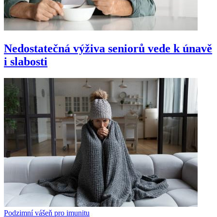
Nedostatečná výživa seniorů vede k únavě
i slabosti
Podzimní vášeň pro imunitu