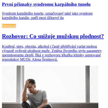
První příznaky syndromu karpálního tunelu
Syndrom karpálního tunelu, označovaný také jako syndrom
karpálního kanálu, patří mezi úžinové tla
Prevence
Rozhovor: Co snižuje mužskou plodnost?
Kouření, stres, obezita, alkohol i časté přehřívání varlat mohou
výrazně ovlivnit plodnost muže. Změna životního stylu parametry
spermiogramu zlepší, říká v rozhovoru lékařka kliniky asistované
reprodukce MUDr. Alena Šestinová.