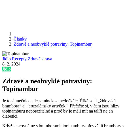
Články
Zdravé a neobvyklé potraviny: Topinambur
Jídlo
Recepty
Zdravá strava
8. 2. 2024
Jídlo
Zdravé a neobvyklé potraviny:
Topinambur
Je to slunečnice, ale semínek se nedočkáte. Říká se jí „židovská
brambora“ a „jeruzalémský artyčok“. Přečtěte si, v čem jsou hlízy
topinamburu neporazitelné a proč by je měli mít na talíři nejen
diabetici.
Když je srovnáme s bramborami, topinambury převyšují brambory s