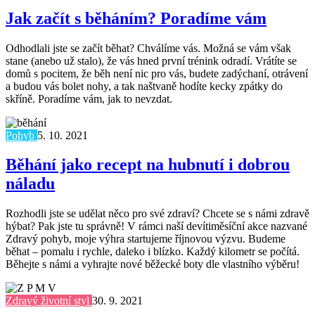
Jak začít s běháním? Poradíme vám
Odhodlali jste se začít běhat? Chválíme vás. Možná se vám však
stane (anebo už stalo), že vás hned první trénink odradí. Vrátíte se
domů s pocitem, že běh není nic pro vás, budete zadýchaní, otrávení
a budou vás bolet nohy, a tak naštvaně hodíte kecky zpátky do
skříně. Poradíme vám, jak to nevzdat.
Pohyb
5. 10. 2021
Běhání jako recept na hubnutí i dobrou
náladu
Rozhodli jste se udělat něco pro své zdraví? Chcete se s námi zdravě
hýbat? Pak jste tu správně! V rámci naší devítiměsíční akce nazvané
Zdravý pohyb, moje výhra startujeme říjnovou výzvu. Budeme
běhat – pomalu i rychle, daleko i blízko. Každý kilometr se počítá.
Běhejte s námi a vyhrajte nové běžecké boty dle vlastního výběru!
Zdravý životní styl
30. 9. 2021