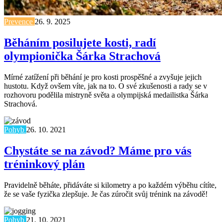
Prevence
26. 9. 2025
Běháním posilujete kosti, radí
olympionička Šárka Strachová
Mírné zatížení při běhání je pro kosti prospěšné a zvyšuje jejich
hustotu. Když ovšem víte, jak na to. O své zkušenosti a rady se v
rozhovoru podělila mistryně světa a olympijská medailistka Šárka
Strachová.
Pohyb
26. 10. 2021
Chystáte se na závod? Máme pro vás
tréninkový plán
Pravidelně běháte, přidáváte si kilometry a po každém výběhu cítíte,
že se vaše fyzička zlepšuje. Je čas zúročit svůj trénink na závodě!
Pohyb
21. 10. 2021