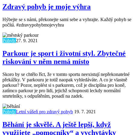
Zdravý pohyb je moje výhra
Hýbejte se s námi, překonejte sami sebe a vyhrajte. Každý pohyb se
počítá. #zdravypohybmojevyhra
Pohyb
27. 9. 2021
Parkour je sport i životní styl. Zbytečné
riskování v něm nemá místo
Skoro by se chtělo říct, že v tomto sportu neexistují nepřekonatelné
překážky. V parkouru je totiž naopak vyhledáváte. A co je vlastně
parkour? Pozor, neplést si s parkurem, což je disciplína pro koně,
zatímco parkour je pro lidi, jejichž schopnosti leckdy normální
smrtelníky, s odpuštěním, posadí na zadek.
Pohyb
Letní vášeň pro zdravý pohyb
19. 7. 2021
Běhání je skvělé. A ještě lepší, když
využijete „pomocníky“ a vychytávky