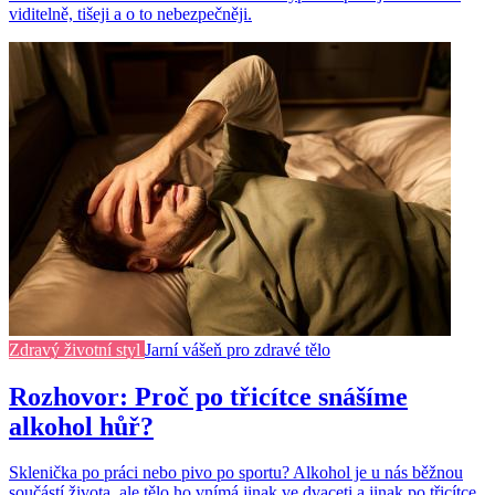
viditelně, tišeji a o to nebezpečněji.
Zdravý životní styl
Jarní vášeň pro zdravé tělo
Rozhovor: Proč po třicítce snášíme
alkohol hůř?
Sklenička po práci nebo pivo po sportu? Alkohol je u nás běžnou
součástí života, ale tělo ho vnímá jinak ve dvaceti a jinak po třicítce.