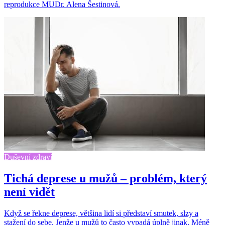
reprodukce MUDr. Alena Šestinová.
Duševní zdraví
Tichá deprese u mužů – problém, který
není vidět
Když se řekne deprese, většina lidí si představí smutek, slzy a
stažení do sebe. Jenže u mužů to často vypadá úplně jinak. Méně