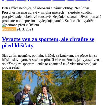
Běh zažívá neobyčejné obrození a nárůst obliby. Není divu.
Prospívá našemu zdraví v mnoha směrech – zlepšuje kondici,
prospívá srdci, oběhové soustavě, zlepšuje i sexuální život, pomáhá
proti stresu a depresím a vylepšuje paměť. Stačí začít a vydržet.
Prevence
24. 3. 2021
Vyrazte ven za sportem, ale chraňte se
před klíšťaty
Sice zatím nesměle, pomalu, krůček za krůčkem, ale přece jen se
hlásí o slovo jaro. A s sebou přináší více možností, jak vyrazit ven a
do přírody za sportem. Jenže to znamená také více možností, jak
potkat klíště.