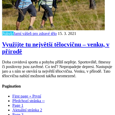
Pohyb
Jarní vášeň pro zdravé tělo
15. 3. 2021
Využijte tu největší tělocvičnu – venku, v
přírodě
Doba covidová sportu a pohybu příliš nepřeje. Sportoviště, fitnessy
či posilovny jsou zavřené. Co teď? Nepropadejte depresi. Nastupuje
jaro a s ním se otevírá ta největší tělocvična. Venku, v přírodě. Tato
tělocvična nabízí možnosti takřka neomezené.
Pagination
First page
« První
Předchozí stránka
‹‹
Page
1
Aktuální stránka
2
Page
3