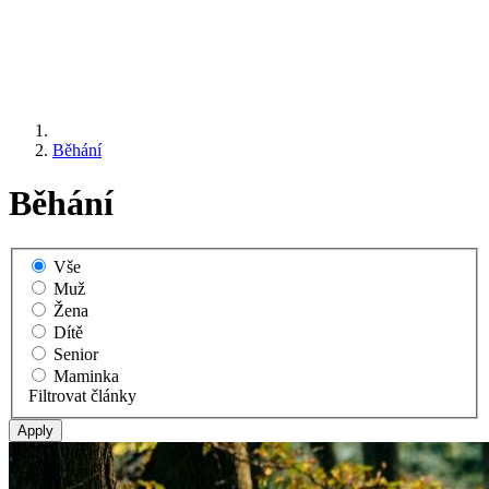
Běhání
Běhání
Vše
Muž
Žena
Dítě
Senior
Maminka
Filtrovat články