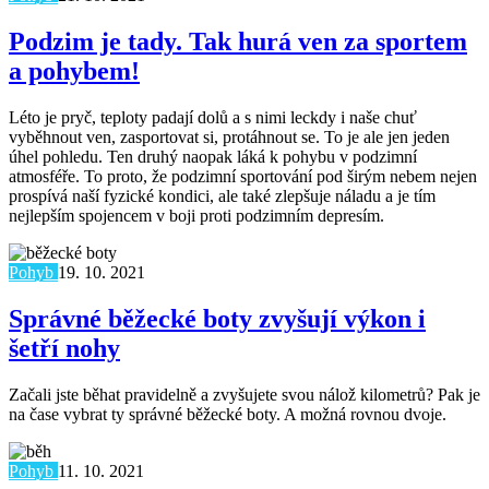
Podzim je tady. Tak hurá ven za sportem
a pohybem!
Léto je pryč, teploty padají dolů a s nimi leckdy i naše chuť
vyběhnout ven, zasportovat si, protáhnout se. To je ale jen jeden
úhel pohledu. Ten druhý naopak láká k pohybu v podzimní
atmosféře. To proto, že podzimní sportování pod širým nebem nejen
prospívá naší fyzické kondici, ale také zlepšuje náladu a je tím
nejlepším spojencem v boji proti podzimním depresím.
Pohyb
19. 10. 2021
Správné běžecké boty zvyšují výkon i
šetří nohy
Začali jste běhat pravidelně a zvyšujete svou nálož kilometrů? Pak je
na čase vybrat ty správné běžecké boty. A možná rovnou dvoje.
Pohyb
11. 10. 2021