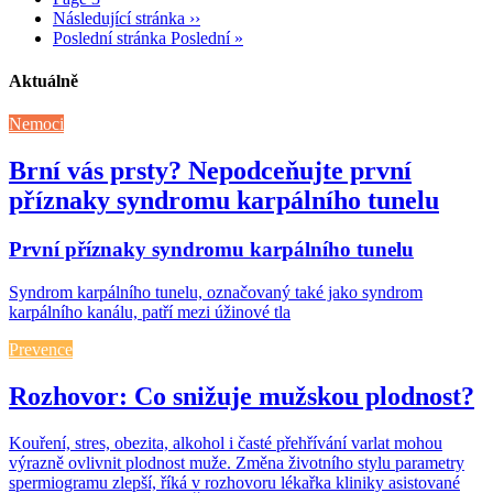
Následující stránka
››
Poslední stránka
Poslední »
Aktuálně
Nemoci
Brní vás prsty? Nepodceňujte první
příznaky syndromu karpálního tunelu
První příznaky syndromu karpálního tunelu
Syndrom karpálního tunelu, označovaný také jako syndrom
karpálního kanálu, patří mezi úžinové tla
Prevence
Rozhovor: Co snižuje mužskou plodnost?
Kouření, stres, obezita, alkohol i časté přehřívání varlat mohou
výrazně ovlivnit plodnost muže. Změna životního stylu parametry
spermiogramu zlepší, říká v rozhovoru lékařka kliniky asistované