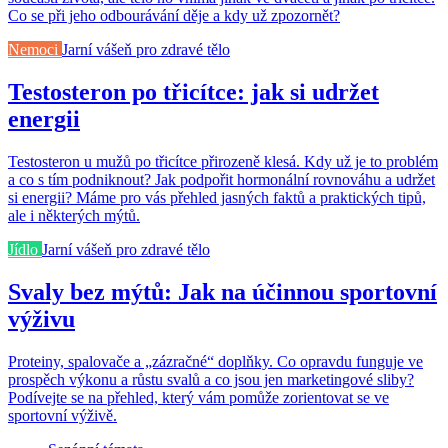
Co se při jeho odbourávání děje a kdy už zpozornět?
Nemoci
Jarní vášeň pro zdravé tělo
Testosteron po třicítce: jak si udržet
energii
Testosteron u mužů po třicítce přirozeně klesá. Kdy už je to problém
a co s tím podniknout? Jak podpořit hormonální rovnováhu a udržet
si energii? Máme pro vás přehled jasných faktů a praktických tipů,
ale i některých mýtů.
Jídlo
Jarní vášeň pro zdravé tělo
Svaly bez mýtů: Jak na účinnou sportovní
výživu
Proteiny, spalovače a „zázračné“ doplňky. Co opravdu funguje ve
prospěch výkonu a růstu svalů a co jsou jen marketingové sliby?
Podívejte se na přehled, který vám pomůže zorientovat se ve
sportovní výživě.