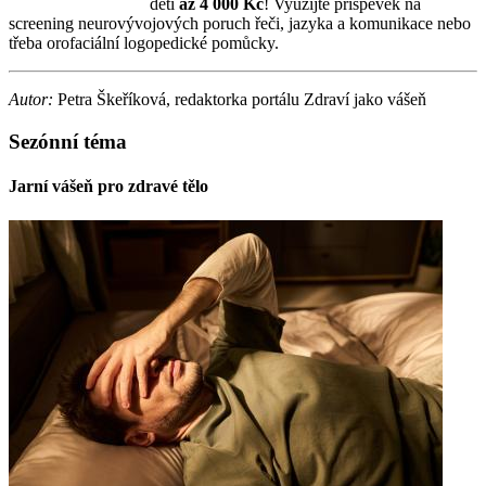
Klinickou logopedii
dětí
až 4 000 Kč
! Využijte příspěvek na
screening neurovývojových poruch řeči, jazyka a komunikace nebo
třeba orofaciální logopedické pomůcky.
Autor:
Petra Škeříková, redaktorka portálu Zdraví jako vášeň
Sezónní téma
Jarní vášeň pro zdravé tělo