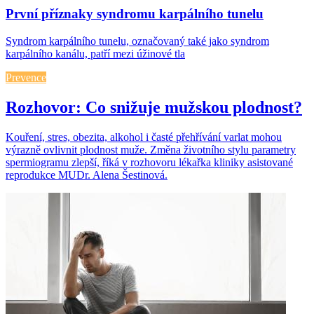
První příznaky syndromu karpálního tunelu
Syndrom karpálního tunelu, označovaný také jako syndrom
karpálního kanálu, patří mezi úžinové tla
Prevence
Rozhovor: Co snižuje mužskou plodnost?
Kouření, stres, obezita, alkohol i časté přehřívání varlat mohou
výrazně ovlivnit plodnost muže. Změna životního stylu parametry
spermiogramu zlepší, říká v rozhovoru lékařka kliniky asistované
reprodukce MUDr. Alena Šestinová.