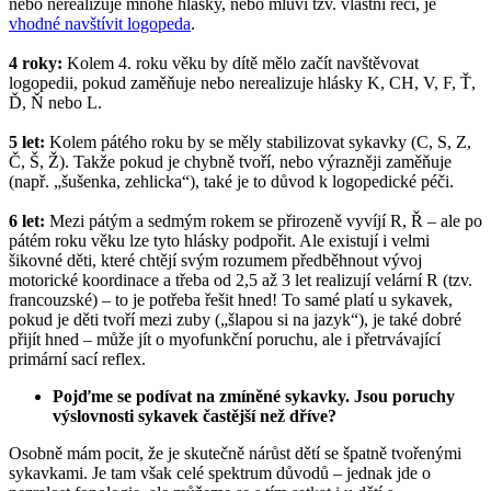
nebo nerealizuje mnohé hlásky, nebo mluví tzv. vlastní řečí, je
vhodné navštívit logopeda
.
4 roky:
Kolem 4. roku věku by dítě mělo začít navštěvovat
logopedii, pokud zaměňuje nebo nerealizuje hlásky K, CH, V, F, Ť,
Ď, Ň nebo L.
5 let:
Kolem pátého roku by se měly stabilizovat sykavky (C, S, Z,
Č, Š, Ž). Takže pokud je chybně tvoří, nebo výrazněji zaměňuje
(např. „šušenka, zehlicka“), také je to důvod k logopedické péči.
6 let:
Mezi pátým a sedmým rokem se přirozeně vyvíjí R, Ř – ale po
pátém roku věku lze tyto hlásky podpořit. Ale existují i velmi
šikovné děti, které chtějí svým rozumem předběhnout vývoj
motorické koordinace a třeba od 2,5 až 3 let realizují velární R (tzv.
francouzské) – to je potřeba řešit hned! To samé platí u sykavek,
pokud je děti tvoří mezi zuby („šlapou si na jazyk“), je také dobré
přijít hned – může jít o myofunkční poruchu, ale i přetrvávající
primární sací reflex.
Pojďme se podívat na zmíněné sykavky. Jsou poruchy
výslovnosti sykavek častější než dříve?
Osobně mám pocit, že je skutečně nárůst dětí se špatně tvořenými
sykavkami. Je tam však celé spektrum důvodů – jednak jde o