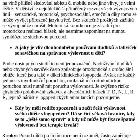
na vině přílišné sledování tabletu či mobilu nebo jiné vlivy, je velmi
těžké. V dětství je nejdůležitější přiměřený rozvoj všech vývojových
linií – senzorické, motorické, psychosociální, emoční a díky tomu se
může vyvíjet přirozeně jazyk a řeč. Bez skutečně prožitých zážitků
se vývoj může narušit. Motorická koordinace je zásadní pro
motorickou realizaci hlásek, ale nesmíme zapomínat na nutnou
symbiózu se sluchovou percepcí.
A jaký je vliv dlouhodobého používání dudlíků a lahviček
se savičkou na správnou výslovnost u dětí?
Podle dostupných studií to není jednoznačné. Nadužívání dudlíků
nebo chybných saviček často způsobuje ortodontické a orofaciální
obtíže, které jsou také v dikci klinického logopeda. Avšak ne každý
jedinec s myofunkční poruchou, orofaciální či ortodontickou
poruchou musí nutně mít poruchu výslovnosti. Je zvýšeno riziko
chybného polohování sykavek a alveolárních hlásek T, D, N, L, R,
Ř, jejichž nárůst v logopedických ambulancích pozorujeme.
Kdy by měli rodiče zpozornět a začít řešit výslovnost
svého dítěte s logopedem? Dá se říct věková hranice, kdy
se to „ještě samo spraví“ a kdy už může být fixace špatné
výslovnosti bez terapie trvalá?
3 roky:
Pokud dítěti po třetím roce není rozumět, často zaměňuje