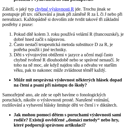
Záleží, o jaký typ
chybné výslovnosti R
jde. Trochu jinak se
postupuje při tzv. ráčkování a jinak při záměně R za L či J nebo při
nerealizaci. Každopádně si dovolím zde tvrdit takové tři základní
postřehy z praxe:
Pokud dítě kolem 3. roku používá velární R (francouzské), je
dobré hned začít s nápravou.
Často nestačí terapeutická metoda substituce D za R, je
potřeba použít i jiné techniky.
Děti s vývojovými obtížemi v jazyce a učení mají často
chybně tvořené R dlouhodobě nebo se správné nenaučí. Je
toho na ně moc, ale když najdou sílu a odvahu ve starším
věku, pak to nakonec může zvládnout téměř každý.
Může mít nesprávná výslovnost některých hlásek dopad
na čtení a psaní při nástupu do školy?
Samozřejmě ano, ale zde se opět bavíme o fonologických
poruchách, nikoliv o výslovnosti prosté. Narušené vnímání,
rozlišování a vybavení hlásky limituje děti ve čtení i v diktátech.
Jak mohou pomoci dětem s poruchami výslovnosti sami
rodiče? Existují osvědčené „domácí metody“ nebo hry,
které podporují správnou artikulaci?