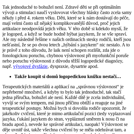
Tak jednoduché to bohužel není. Zdravé děti se při optimálním
vývoji a stimulaci naučí vyslovovat všechny hlásky často zcela samy
někdy i před 4. rokem věku. Děti, které se k nám dostávají do péče,
mají velmi často už nějaký komplikovanější důvod, proč jejich
artikulace neodpovídá jejich věku. V této době si kdekdo myslí, že
je logoped, a když se bude hodně hýbat jazykem, že se vše spraví.
Ale my následně řešíme v našich ordinacích stesky rodičů, kteří jsou
nešťastní, že se po dvou letech „hýbání s jazykem“ nic nestalo. A to
je právě z toho důvodu, že laik není schopen rozlišit, zda jde o
fonologickou poruchu, chybnou výslovnost při myofunkční poruše
nebo poruchu výslovnosti z důvodu těžší logopedické diagnózy,
např.
vývojové dysfázie
, dyspraxie, dysartrie apod.
Takže koupit si domů logopedickou knížku nestačí…
Terapeutických materiálů a aplikací na „správnou výslovnost“ je
nepřeberné množství, a kdyby to bylo tak jednoduché, tak stačí
jedna příručka, bohužel ale není. Každé dítě je zcela individuální,
vyvíjí se svým tempem, má jinou příčinu obtíží a reaguje na jiné
terapeutické postupy. Možná bych si dovolila rodiče upozornit, že
jakékoliv cvičení, které je mimo artikulační pozici (tedy vyplazovaní
jazyka, ťukání jazykem do stran, vypláznutí směrem k nosu či na
bradu apod.), nevede ke správné artikulaci, naopak! Výslovnost se
děje uvnitř úst, takže všechna cvičení by se měla odehrávat tam, a