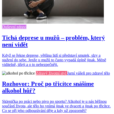
Duševní zdraví
Tichá deprese u mužů – problém, který
není vidět
Když se řekne deprese, většina lidí si představí smutek, slzy a
stažení do sebe. Jenže u mužů to často vypadá úplně jinak. Méně
viditelně, tišeji a o to nebezpečněji.
Zdravý životní styl
Jarní vášeň pro zdravé tělo
Rozhovor: Proč po třicítce snášíme
alkohol hůř?
Sklenička po práci nebo pivo po sportu? Alkohol je u nás běžnou
součástí života, ale tělo ho vnímá jinak ve dvaceti a jinak po třicítce.
Co se při jeho odbourávání děje a kdy už zpozornět?