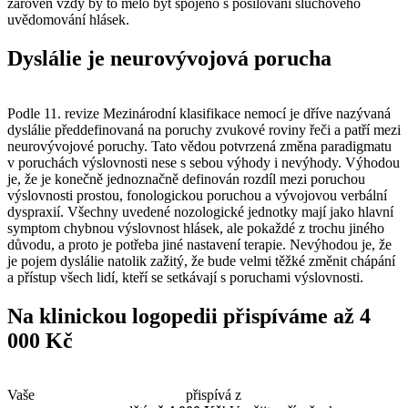
zároveň vždy by to mělo být spojeno s posilování sluchového
uvědomování hlásek.
Dyslálie je neurovývojová porucha
Podle 11. revize Mezinárodní klasifikace nemocí je dříve nazývaná
dyslálie předdefinovaná na poruchy zvukové roviny řeči a patří mezi
neurovývojové poruchy. Tato vědou potvrzená změna paradigmatu
v poruchách výslovnosti nese s sebou výhody i nevýhody. Výhodou
je, že je konečně jednoznačně definován rozdíl mezi poruchou
výslovnosti prostou, fonologickou poruchou a vývojovou verbální
dyspraxií. Všechny uvedené nozologické jednotky mají jako hlavní
symptom chybnou výslovnost hlásek, ale pokaždé z trochu jiného
důvodu, a proto je potřeba jiné nastavení terapie. Nevýhodou je, že
je pojem dyslálie natolik zažitý, že bude velmi těžké změnit chápání
a přístup všech lidí, kteří se setkávají s poruchami výslovnosti.
Na klinickou logopedii přispíváme až 4
000 Kč
Vaše
zdravotní pojišťovna 211
přispívá z
Fondu prevence na