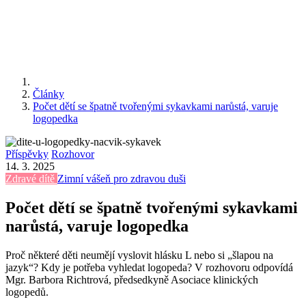
Články
Počet dětí se špatně tvořenými sykavkami narůstá, varuje
logopedka
Příspěvky
Rozhovor
14. 3. 2025
Zdravé dítě
Zimní vášeň pro zdravou duši
Počet dětí se špatně tvořenými sykavkami
narůstá, varuje logopedka
Proč některé děti neumějí vyslovit hlásku L nebo si „šlapou na
jazyk“? Kdy je potřeba vyhledat logopeda? V rozhovoru odpovídá
Mgr. Barbora Richtrová, předsedkyně Asociace klinických
logopedů.