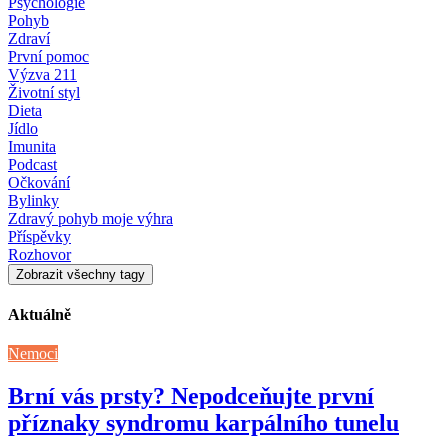
Psychologie
Pohyb
Zdraví
První pomoc
Výzva 211
Životní styl
Dieta
Jídlo
Imunita
Podcast
Očkování
Bylinky
Zdravý pohyb moje výhra
Příspěvky
Rozhovor
Zobrazit všechny tagy
Aktuálně
Nemoci
Brní vás prsty? Nepodceňujte první
příznaky syndromu karpálního tunelu