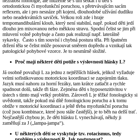
nezralost fonologie, ale můžeme se s tím setkat i u dětí s
ortodontickou či myofunkční poruchou, s přetrvávajícím sacím
reflexem, ale i pro nesnáze při kojení, dlouhodobé užívání dudlíku
nebo neadekvátních saviček. Velkou roli zde i hraje
tempomandibulární kloub, který není stabilní, např. pokud děti jedí
dlouho jen mixovanou nebo měkkou stravu. Spodní čelist se jim při
mluvení volně pohybuje a často pak realizují např. laterálně
sykavky. Často s tím souvisí i chybná postura těla. Při špatném
držení těla se čelist může posouvat směrem dopředu a vznikají tak
patologické pohybové vzorce. Je to nesmírně složité.
Proč mají některé děti potíže s výslovností hlásky L?
Já osobně považuji L za jednu z nejtěžších hlásek, jelikož vyžaduje
velmi sofistikovanou motorickou koordinaci se zapojením tlaku.
Jazyk musí nahoru za horní řezáky, tam krátce zatlačit a rychle
spadnout dolů, takže tři fáze. Zejména děti s hyposenzitivitou v
ústech s tímto mají velký problém. Zároveň L je těžké fonologicky si
uvědomit, takže pokud má dítě fonologickou poruchu a k tomu
obtíže v motorické koordinaci a ještě třeba myofunkční poruchu
(což jsou kombinace, které jsou stále častější), je to běh na delší trať.
Nejčastější chybou je, že děti hlásku L vynechávají, někdy ji
zaměňují za J („lampa-jampa“).
U některých dětí se vyskytuje tzv. rotacismus, tedy
problém s výslovností R. Jak postupovat?