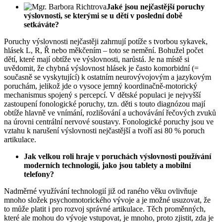
Jaké jsou nejčastější poruchy
výslovnosti, se kterými se u dětí v poslední době
setkáváte?
Poruchy výslovnosti nejčastěji zahrnují potíže s tvorbou sykavek,
hlásek L, R, Ř nebo měkčením – toto se nemění. Bohužel počet
dětí, které mají obtíže ve výslovnosti, narůstá. Je na místě si
uvědomit, že chybná výslovnost hlásek je často komorbidní (=
současně se vyskytující) k ostatním neurovývojovým a jazykovým
poruchám, jelikož jde o vysoce jemný koordinačně-motorický
mechanismus spojený s percepcí. V dětské populaci je nejvyšší
zastoupení fonologické poruchy, tzn. děti s touto diagnózou mají
obtíže hlavně ve vnímání, rozlišování a uchovávání řečových zvuků
na úrovni centrální nervové soustavy. Fonologické poruchy jsou ve
vztahu k narušení výslovnosti nejčastější a tvoří asi 80 % poruch
artikulace.
Jak velkou roli hraje v poruchách výslovnosti používání
moderních technologií, jako jsou tablety a mobilní
telefony?
Nadměrné využívání technologií již od raného věku ovlivňuje
mnoho složek psychomotorického vývoje a je možné usuzovat, že
to může platit i pro rozvoj správné artikulace. Těch proměnných,
které ale mohou do vývoje vstupovat, je mnoho, proto zjistit, zda je