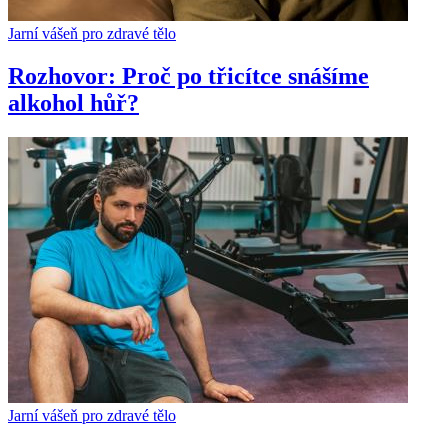
Jarní vášeň pro zdravé tělo
Rozhovor: Proč po třicítce snášíme
alkohol hůř?
Jarní vášeň pro zdravé tělo