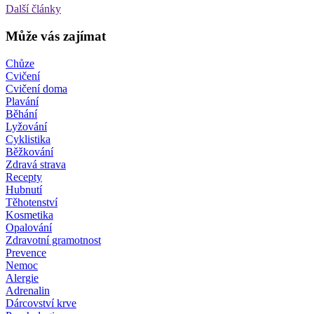
Další články
Může vás zajímat
Chůze
Cvičení
Cvičení doma
Plavání
Běhání
Lyžování
Cyklistika
Běžkování
Zdravá strava
Recepty
Hubnutí
Těhotenství
Kosmetika
Opalování
Zdravotní gramotnost
Prevence
Nemoc
Alergie
Adrenalin
Dárcovství krve