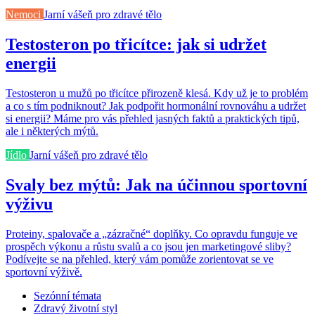
Nemoci
Jarní vášeň pro zdravé tělo
Testosteron po třicítce: jak si udržet
energii
Testosteron u mužů po třicítce přirozeně klesá. Kdy už je to problém
a co s tím podniknout? Jak podpořit hormonální rovnováhu a udržet
si energii? Máme pro vás přehled jasných faktů a praktických tipů,
ale i některých mýtů.
Jídlo
Jarní vášeň pro zdravé tělo
Svaly bez mýtů: Jak na účinnou sportovní
výživu
Proteiny, spalovače a „zázračné“ doplňky. Co opravdu funguje ve
prospěch výkonu a růstu svalů a co jsou jen marketingové sliby?
Podívejte se na přehled, který vám pomůže zorientovat se ve
sportovní výživě.
Sezónní témata
Zdravý životní styl