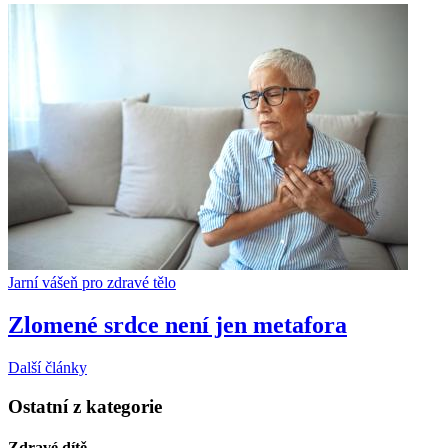
Jarní vášeň pro zdravé tělo
Zlomené srdce není jen metafora
Další články
Ostatní z kategorie
Zdravé dítě