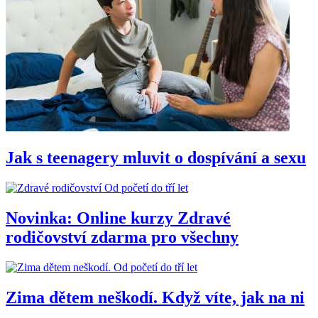
Jak s teenagery mluvit o dospívání a sexu
Od početí do tří let
Novinka: Online kurzy Zdravé
rodičovství zdarma pro všechny
Od početí do tří let
Zima dětem neškodí. Když víte, jak na ni