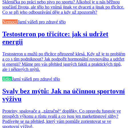
Sklenička po práci nebo pivo po sportu? Alkohol je u nás běžnou
součástí života, ale tělo ho vnímá jinak ve dvaceti a jinak po třicítce.
Co se při jeho odbourávání děje a kdy už zpozornět?
Nemoci
Jarní vášeň pro zdravé tělo
Testosteron po třicítce: jak si udržet
energii
Testosteron u mužů po třicítce přirozeně klesá. Kdy už je to problém
a co s tím podniknout? Jak podpořit hormonální rovnováhu a udržet
si energii? Máme pro vás přehled jasných faktů a praktických tipů,
ale i některých mýtů.
Jídlo
Jarní vášeň pro zdravé tělo
Svaly bez mýtů: Jak na účinnou sportovní
výživu
Proteiny, spalovače a „zázračné“ doplňky. Co opravdu funguje ve
prospěch výkonu a růstu svalů a co jsou jen marketingové sliby?
Podívejte se na přehled, který vám pomůže zorientovat se ve
sportovní výživě.