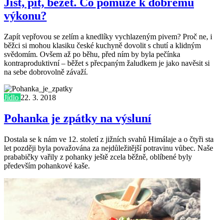
Jíst, pít, běžet. Co pomůže k dobrému
výkonu?
Zapít vepřovou se zelím a knedlíky vychlazeným pivem? Proč ne, i
běžci si mohou klasiku české kuchyně dovolit s chutí a klidným
svědomím. Ovšem až po běhu, před ním by byla pečínka
kontraproduktivní – běžet s přecpaným žaludkem je jako navěsit si
na sebe dobrovolně závaží.
Jídlo
22. 3. 2018
Pohanka je zpátky na výsluní
Dostala se k nám ve 12. století z jižních svahů Himálaje a o čtyři sta
let později byla považována za nejdůležitější potravinu vůbec. Naše
prababičky vařily z pohanky ještě zcela běžně, oblíbené byly
především pohankové kaše.