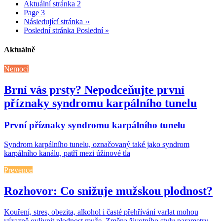
Aktuální stránka
2
Page
3
Následující stránka
››
Poslední stránka
Poslední »
Aktuálně
Nemoci
Brní vás prsty? Nepodceňujte první
příznaky syndromu karpálního tunelu
První příznaky syndromu karpálního tunelu
Syndrom karpálního tunelu, označovaný také jako syndrom
karpálního kanálu, patří mezi úžinové tla
Prevence
Rozhovor: Co snižuje mužskou plodnost?
Kouření, stres, obezita, alkohol i časté přehřívání varlat mohou
výrazně ovlivnit plodnost muže. Změna životního stylu parametry