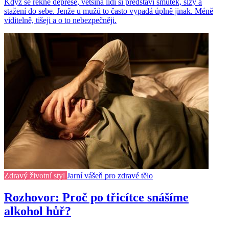
Když se řekne deprese, většina lidí si představí smutek, slzy a
stažení do sebe. Jenže u mužů to často vypadá úplně jinak. Méně
viditelně, tišeji a o to nebezpečněji.
Zdravý životní styl
Jarní vášeň pro zdravé tělo
Rozhovor: Proč po třicítce snášíme
alkohol hůř?