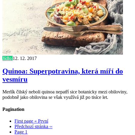
Jídlo
12. 12. 2017
Quinoa: Superpotravina, která míří do
vesmíru
Merlík čilský neboli quinoa nepatří sice botanicky mezi obiloviny,
podobně jako obilovina se však využívá již po tisíce let.
Pagination
First page
« První
Předchozí stránka
‹‹
Page
1