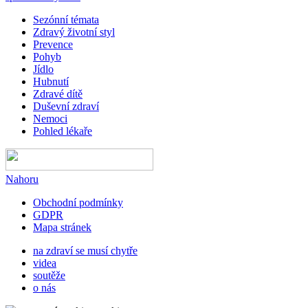
Sezónní témata
Zdravý životní styl
Prevence
Pohyb
Jídlo
Hubnutí
Zdravé dítě
Duševní zdraví
Nemoci
Pohled lékaře
Nahoru
Obchodní podmínky
GDPR
Mapa stránek
na zdraví se musí chytře
videa
soutěže
o nás