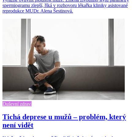
spermiogramu zlepší, říká v rozhovoru lékařka kliniky asistované
reprodukce MUDr. Alena Šestinová.
Duševní zdraví
Tichá deprese u mužů – problém, který
není vidět