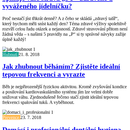
vyváženého jídelníčku?
Proč nestačí jíst třikrát denně? A z čeho se skládá „zdravý talíř“,
který bychom měli sníst každý den? Téma zdravé výživy spolehlivě
rozvíří celou řadu otázek a nejasností. Zdravé stravování přitom není
žádná věda – s našimi 5 pravidly na „P“ si ty správné návyky zažije
úplně každý!
Hubnutí
21. 8. 2018
Jak zhubnout běháním? Zjistěte ideální
tepovou frekvenci a vyrazte
Běh je nejpřirozenější fyzickou aktivitou. Kromě zvyšování kondice
a posilování kardiovaskulárního systému jím lze velmi dobře
snižovat váhu. Zjednodušeně řečeno stačí zjistit ideální tepovou
frekvenci spalování tuků. A vyběhnout.
Prevence
23. 7. 2018
Domácí i profesionální dentální hygiena