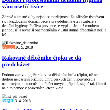
vám ušetří tisíce
Zdravé a krásné zuby nejsou samozřejmost. Za zářivým úsměvem
stojí každodenní domácí péče a pravidelné návštěvy zubaře a
dentální hygieny. Pečlivá prevence se vyplatí. Je totiž mnohem
jednodušší a levnější onemocněním v ústní dutině předcházet než je
léčit.
Nemoci
16. 5. 2018
Rakovině děložního čípku se dá
předcházet
Dobrou zprávou je, že rakovina děložního hrdla (čípku) už není
druhou nejčastější příčinou úmrtí českých žen v souvislosti s
nádorovým onemocněním. Počet nových případů, stejně tak i úmrtí
na tuto nemoc v posledních letech klesá.
Pohyb
13. 4. 2018