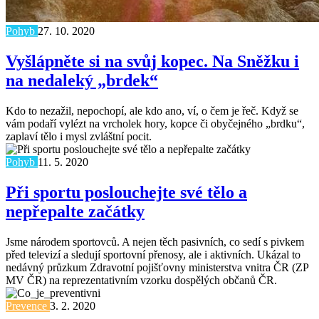
Pohyb
27. 10. 2020
Vyšlápněte si na svůj kopec. Na Sněžku i
na nedaleký „brdek“
Kdo to nezažil, nepochopí, ale kdo ano, ví, o čem je řeč. Když se
vám podaří vylézt na vrcholek hory, kopce či obyčejného „brdku“,
zaplaví tělo i mysl zvláštní pocit.
Pohyb
11. 5. 2020
Při sportu poslouchejte své tělo a
nepřepalte začátky
Jsme národem sportovců. A nejen těch pasivních, co sedí s pivkem
před televizí a sledují sportovní přenosy, ale i aktivních. Ukázal to
nedávný průzkum Zdravotní pojišťovny ministerstva vnitra ČR (ZP
MV ČR) na reprezentativním vzorku dospělých občanů ČR.
Prevence
3. 2. 2020