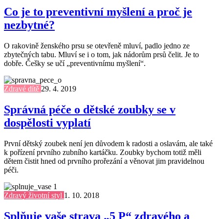
Co je to preventivní myšlení a proč je
nezbytné?
O rakovině ženského prsu se otevřeně mluví, padlo jedno ze
zbytečných tabu. Mluví se i o tom, jak nádorům prsů čelit. Je to
dobře. Češky se učí „preventivnímu myšlení“.
Zdravé dítě
29. 4. 2019
Správná péče o dětské zoubky se v
dospělosti vyplatí
První dětský zoubek není jen důvodem k radosti a oslavám, ale také
k pořízení prvního zubního kartáčku. Zoubky bychom totiž měli
dětem čistit hned od prvního prořezání a věnovat jim pravidelnou
péči.
Zdravý životní styl
1. 10. 2018
Splňuje vaše strava „5 P“ zdravého a