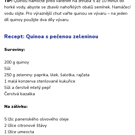
TIP:
Quinou namočte před vařením na zhruba 5­ až 10 minut do
horké vody, abyste se zbavili nahořklých obalů semínek. Namáčecí
vodu slijte. Pro výraznější chuť vařte quinou ve vývaru – na jeden
díl quinoy použijte dva díly vývaru.
Recept:
Quinoa s pečenou zeleninou
Suroviny:
200 g quinoy
Sůl
250 g zeleniny: paprika, lilek, šalotka, rajčata
1 malá konzerva sterilované kukuřice
Sůl a čerstvě mletý pepř
Čerstvá bazalka
Na zálivku:
5 lžic panenského olivového oleje
2 lžíce citronové šťávy
1 lžíce umeocta