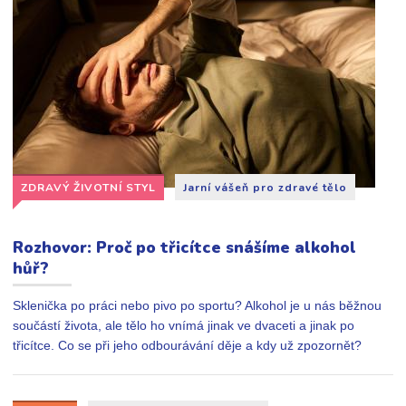
ZDRAVÝ ŽIVOTNÍ STYL
Jarní vášeň pro zdravé tělo
Rozhovor: Proč po třicítce snášíme alkohol
hůř?
Sklenička po práci nebo pivo po sportu? Alkohol je u nás běžnou
součástí života, ale tělo ho vnímá jinak ve dvaceti a jinak po
třicítce. Co se při jeho odbourávání děje a kdy už zpozornět?