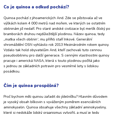
Co je quinoa a odkud pochází?
Quinoa pochází z jihoamerických And. Zde se pěstovala až ve
výškách kolem 4 000 metrů nad mořem, ve kterých se ostatním
obilninám již nedaří. Pro staré andské civilizace byl merlík čilský po
bramborách druhou nejdůležitější plodinou. Název quinoa, tedy
„matka všech obilnin“, mu přiřkli staří Inkové. Generální
shromáždění OSN vyhlásilo rok 2013 Mezinárodním rokem quinoy.
Vzdalo tak hold obyvatelům And, kteří zachovali tuto cennou
pseudoobilninu pro další generace. S cennými vlastnostmi quinoy
pracuje i americká NASA, která s touto plodinou počítá jako
s jednou ze základních potravin pro vesmírné lety s lidskou
posádkou.
Čím je quinoa prospěšná?
Proč bychom měli quinou zařadit do jídelníčku? Hlavním důvodem
je vysoký obsah bílkovin s vyváženým poměrem esenciálních
aminokyselin. Quinoa obsahuje všechny základní aminokyseliny,
které si nedokáže lidský organismus vytvořit, a musí je tedy