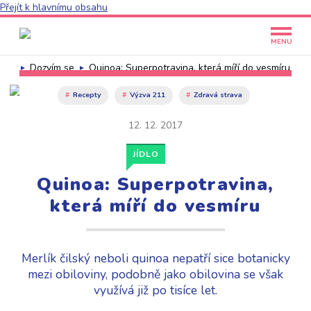
Přejít k hlavnímu obsahu
MENU
Dozvím se
Quinoa: Superpotravina, která míří do vesmíru
Recepty
Výzva 211
Zdravá strava
12. 12. 2017
JÍDLO
Quinoa: Superpotravina,
která míří do vesmíru
Merlík čilský neboli quinoa nepatří sice botanicky
mezi obiloviny, podobně jako obilovina se však
využívá již po tisíce let.