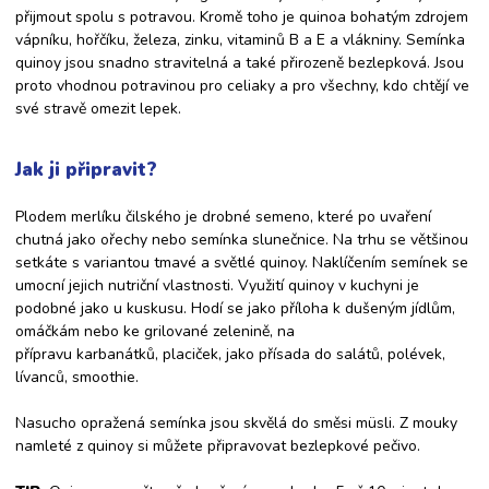
přijmout spolu s potravou. Kromě toho je quinoa bohatým zdrojem
vápníku, hořčíku, železa, zinku, vitaminů B a E a vlákniny. Semínka
quinoy jsou snadno stravitelná a také přirozeně bezlepková. Jsou
proto vhodnou potravinou pro celiaky a pro všechny, kdo chtějí ve
své stravě omezit lepek.
Jak ji připravit?
Plodem merlíku čilského je drobné semeno, které po uvaření
chutná jako ořechy nebo semínka slunečnice. Na trhu se většinou
setkáte s variantou tmavé a světlé quinoy. Naklíčením semínek se
umocní jejich nutriční vlastnosti. Využití quinoy v kuchyni je
podobné jako u kuskusu. Hodí se jako příloha k dušeným jídlům,
omáčkám nebo ke grilované zelenině, na
přípravu karbanátků, placiček, jako přísada do salátů, polévek,
lívanců, smoothie.
Nasucho opražená semínka jsou skvělá do směsi müsli. Z mouky
namleté z quinoy si můžete připravovat bezlepkové pečivo.