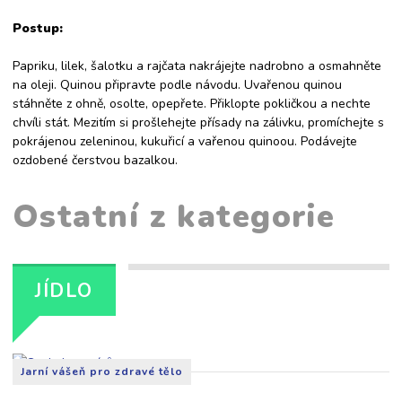
Postup:
Papriku, lilek, šalotku a rajčata nakrájejte nadrobno a osmahněte
na oleji. Quinou připravte podle návodu. Uvařenou quinou
stáhněte z ohně, osolte, opepřete. Přiklopte pokličkou a nechte
chvíli stát. Mezitím si prošlehejte přísady na zálivku, promíchejte s
pokrájenou zeleninou, kukuřicí a vařenou quinoou. Podávejte
ozdobené čerstvou bazalkou.
Ostatní z kategorie
JÍDLO
Jarní vášeň pro zdravé tělo