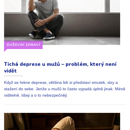
DUŠEVNÍ ZDRAVÍ
Tichá deprese u mužů – problém, který není
vidět
Když se řekne deprese, většina lidí si představí smutek, slzy a
stažení do sebe. Jenže u mužů to často vypadá úplně jinak. Méně
viditelně, tišeji a o to nebezpečněji.