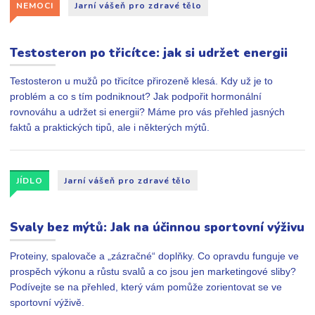
NEMOCI
Jarní vášeň pro zdravé tělo
Testosteron po třicítce: jak si udržet energii
Testosteron u mužů po třicítce přirozeně klesá. Kdy už je to
problém a co s tím podniknout? Jak podpořit hormonální
rovnováhu a udržet si energii? Máme pro vás přehled jasných
faktů a praktických tipů, ale i některých mýtů.
JÍDLO
Jarní vášeň pro zdravé tělo
Svaly bez mýtů: Jak na účinnou sportovní výživu
Proteiny, spalovače a „zázračné“ doplňky. Co opravdu funguje ve
prospěch výkonu a růstu svalů a co jsou jen marketingové sliby?
Podívejte se na přehled, který vám pomůže zorientovat se ve
sportovní výživě.