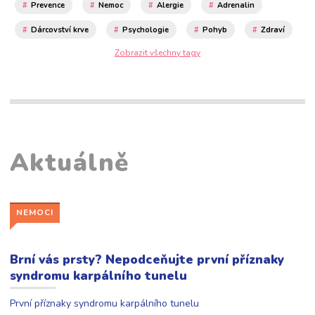
Prevence
Nemoc
Alergie
Adrenalin
Dárcovství krve
Psychologie
Pohyb
Zdraví
Zobrazit všechny tagy
První pomoc
Výzva 211
Životní styl
Dieta
Jídlo
Imunita
Podcast
Očkování
Bylinky
Zdravý pohyb moje výhra
Příspěvky
Rozhovor
Aktuálně
NEMOCI
Brní vás prsty? Nepodceňujte první příznaky
syndromu karpálního tunelu
První příznaky syndromu karpálního tunelu