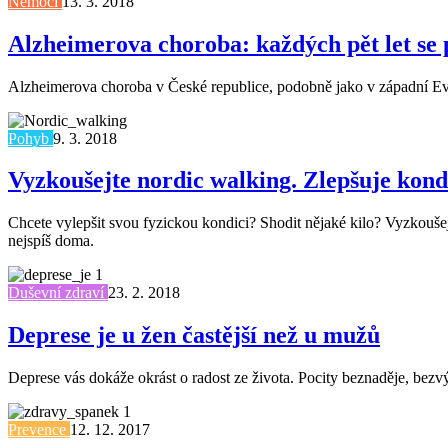
Nemoci
13. 3. 2018
Alzheimerova choroba: každých pět let se
Alzheimerova choroba v České republice, podobně jako v západní Evurop
Pohyb
9. 3. 2018
Vyzkoušejte nordic walking. Zlepšuje kondi
Chcete vylepšit svou fyzickou kondici? Shodit nějaké kilo? Vyzkoušej
nejspíš doma.
Duševní zdraví
23. 2. 2018
Deprese je u žen častější než u mužů
Deprese vás dokáže okrást o radost ze života. Pocity beznaděje, bezv
Prevence
12. 12. 2017