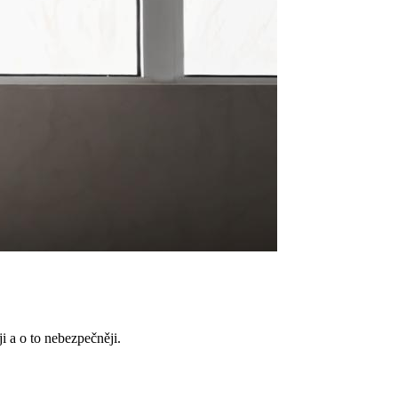
ji a o to nebezpečněji.