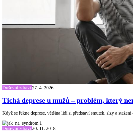
Duševní zdraví
27. 4. 2026
Tichá deprese u mužů – problém, který nen
Když se řekne deprese, většina lidí si představí smutek, slzy a stažení
Duševní zdraví
20. 11. 2018