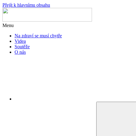
Přejít k hlavnímu obsahu
Menu
Na zdraví se musí chytře
Videa
Soutěže
O nás