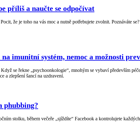
 příliš a naučte se odpočívat
ocit, že je toho na vás moc a nutně potřebujete zvolnit. Poznáváte se? 
i na imunitní systém, nemoc a možnosti pre
 Když se řekne „psychoonkologie“, mnohým se vybaví především péče o 
e a zlepšení šancí na uzdravení.
 a phubbing?
nočním stolku, během večeře „sjíždíte“ Facebook a kontrolujete každý