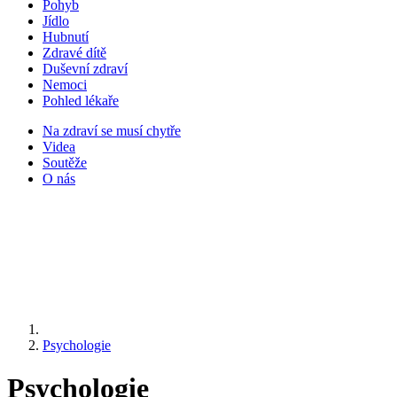
Pohyb
Jídlo
Hubnutí
Zdravé dítě
Duševní zdraví
Nemoci
Pohled lékaře
Na zdraví se musí chytře
Videa
Soutěže
O nás
Psychologie
Psychologie