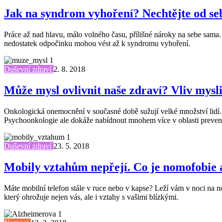
Jak na syndrom vyhoření? Nechtějte od sebe
Práce až nad hlavu, málo volného času, přílišné nároky na sebe sama. P
nedostatek odpočinku mohou vést až k syndromu vyhoření.
Duševní zdraví
2. 8. 2018
Může mysl ovlivnit naše zdraví? Vliv mysl
Onkologická onemocnění v současné době sužují velké množství lidí.
Psychoonkologie ale dokáže nabídnout mnohem více v oblasti prevenc
Duševní zdraví
23. 5. 2018
Mobily vztahům nepřejí. Co je nomofobie
Máte mobilní telefon stále v ruce nebo v kapse? Leží vám v noci na 
který ohrožuje nejen vás, ale i vztahy s vašimi blízkými.