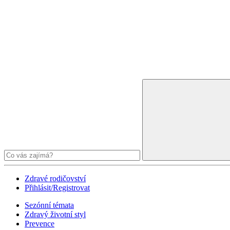
Zdravé rodičovství
Přihlásit/Registrovat
Sezónní témata
Zdravý životní styl
Prevence