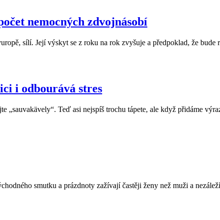
 počet nemocných zdvojnásobí
ě, sílí. Její výskyt se z roku na rok zvyšuje a předpoklad, že bude růst
ci i odbourává stres
te „sauvakävely“. Teď asi nejspíš trochu tápete, ale když přidáme výra
ýchodného smutku a prázdnoty zažívají častěji ženy než muži a nezáleží 