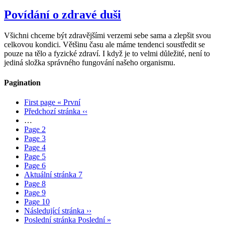
Povídání o zdravé duši
Všichni chceme být zdravějšími verzemi sebe sama a zlepšit svou
celkovou kondici. Většinu času ale máme tendenci soustředit se
pouze na tělo a fyzické zdraví. I když je to velmi důležité, není to
jediná složka správného fungování našeho organismu.
Pagination
First page
« První
Předchozí stránka
‹‹
…
Page
2
Page
3
Page
4
Page
5
Page
6
Aktuální stránka
7
Page
8
Page
9
Page
10
Následující stránka
››
Poslední stránka
Poslední »