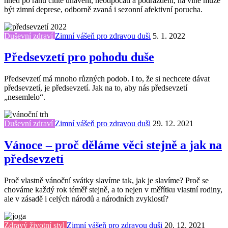
hned po ránu cítíte unavení, neodpočatí a podráždění, na vině může
být zimní deprese, odborně zvaná i sezonní afektivní porucha.
Duševní zdraví
Zimní vášeň pro zdravou duši
5. 1. 2022
Předsevzetí pro pohodu duše
Předsevzetí má mnoho různých podob. I to, že si nechcete dávat
předsevzetí, je předsevzetí. Jak na to, aby nás předsevzetí
„nesemlelo“.
Duševní zdraví
Zimní vášeň pro zdravou duši
29. 12. 2021
Vánoce – proč děláme věci stejně a jak na
předsevzetí
Proč vlastně vánoční svátky slavíme tak, jak je slavíme? Proč se
chováme každý rok téměř stejně, a to nejen v měřítku vlastní rodiny,
ale v zásadě i celých národů a národních zvyklostí?
Zdravý životní styl
Zimní vášeň pro zdravou duši
20. 12. 2021