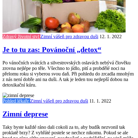
Zdravý životní styl
Zimní vášeň pro zdravou duši
12. 1. 2022
Je to tu zas: Povánoční „detox“
Po vánočních svátcích a silvestrovských oslavách nebývá člověku
zrovna nejlépe po těle. Všechno to jídlo, pití a probdělé noci na
přelomu roku si vyberou svou daň. Při pohledu do zrcadla mnohým
z nás není dobře ani na duši. A tak je leden tou nejlepší dobou na
detoxikační kúru.
Pohled lékaře
Zimní vášeň pro zdravou duši
11. 1. 2022
Zimní deprese
Taky byste každé ráno dali cokoli za to, aby budík nezvonil tak
proklatě brzy? Z vyhřáté postele se nechce nikomu. Pokud se ale