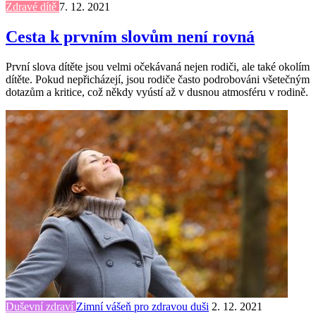
Zdravé dítě
7. 12. 2021
Cesta k prvním slovům není rovná
První slova dítěte jsou velmi očekávaná nejen rodiči, ale také okolím
dítěte. Pokud nepřicházejí, jsou rodiče často podrobováni všetečným
dotazům a kritice, což někdy vyústí až v dusnou atmosféru v rodině.
Duševní zdraví
Zimní vášeň pro zdravou duši
2. 12. 2021