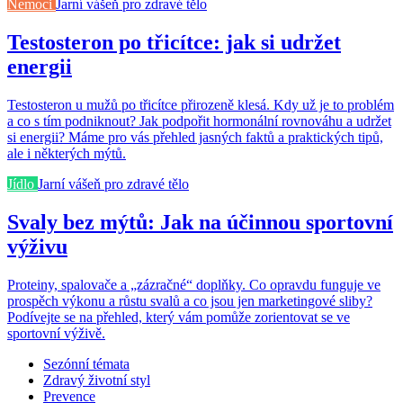
Nemoci
Jarní vášeň pro zdravé tělo
Testosteron po třicítce: jak si udržet
energii
Testosteron u mužů po třicítce přirozeně klesá. Kdy už je to problém
a co s tím podniknout? Jak podpořit hormonální rovnováhu a udržet
si energii? Máme pro vás přehled jasných faktů a praktických tipů,
ale i některých mýtů.
Jídlo
Jarní vášeň pro zdravé tělo
Svaly bez mýtů: Jak na účinnou sportovní
výživu
Proteiny, spalovače a „zázračné“ doplňky. Co opravdu funguje ve
prospěch výkonu a růstu svalů a co jsou jen marketingové sliby?
Podívejte se na přehled, který vám pomůže zorientovat se ve
sportovní výživě.
Sezónní témata
Zdravý životní styl
Prevence