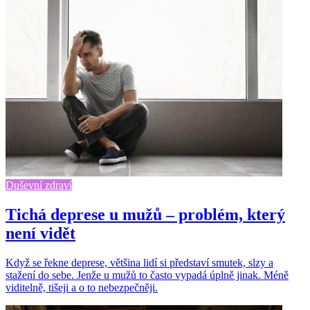
Duševní zdraví
Tichá deprese u mužů – problém, který
není vidět
Když se řekne deprese, většina lidí si představí smutek, slzy a
stažení do sebe. Jenže u mužů to často vypadá úplně jinak. Méně
viditelně, tišeji a o to nebezpečněji.