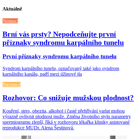
Aktuálně
Nemoci
Brní vás prsty? Nepodceňujte první
příznaky syndromu karpálního tunelu
První příznaky syndromu karpálního tunelu
Syndrom karpálního tunelu, označovaný také jako syndrom
karpálního kanálu, patří mezi úžinové tla
Prevence
Rozhovor: Co snižuje mužskou plodnost?
Kouření, stres, obezita, alkohol i časté přehřívání varlat mohou
výrazně ovlivnit plodnost muže. Změna životního stylu parametry
spermiogramu zlepší, říká v rozhovoru lékařka kliniky asistované
reprodukce MUDr. Alena Šestinová.