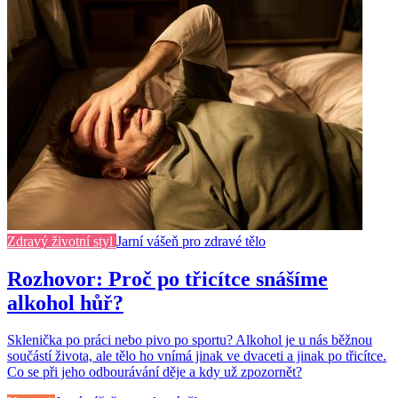
Zdravý životní styl
Jarní vášeň pro zdravé tělo
Rozhovor: Proč po třicítce snášíme
alkohol hůř?
Sklenička po práci nebo pivo po sportu? Alkohol je u nás běžnou
součástí života, ale tělo ho vnímá jinak ve dvaceti a jinak po třicítce.
Co se při jeho odbourávání děje a kdy už zpozornět?