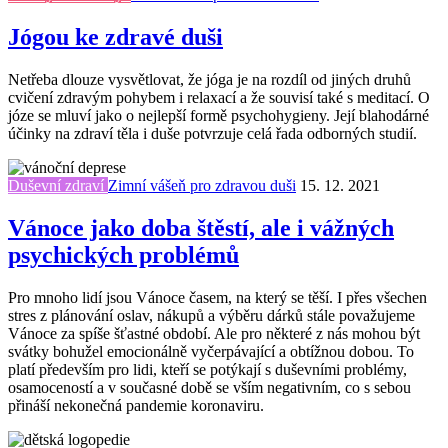
Jógou ke zdravé duši
Netřeba dlouze vysvětlovat, že jóga je na rozdíl od jiných druhů
cvičení zdravým pohybem i relaxací a že souvisí také s meditací. O
józe se mluví jako o nejlepší formě psychohygieny. Její blahodárné
účinky na zdraví těla i duše potvrzuje celá řada odborných studií.
Duševní zdraví
Zimní vášeň pro zdravou duši
15. 12. 2021
Vánoce jako doba štěstí, ale i vážných
psychických problémů
Pro mnoho lidí jsou Vánoce časem, na který se těší. I přes všechen
stres z plánování oslav, nákupů a výběru dárků stále považujeme
Vánoce za spíše šťastné období. Ale pro některé z nás mohou být
svátky bohužel emocionálně vyčerpávající a obtížnou dobou. To
platí především pro lidi, kteří se potýkají s duševními problémy,
osamoceností a v současné době se vším negativním, co s sebou
přináší nekonečná pandemie koronaviru.