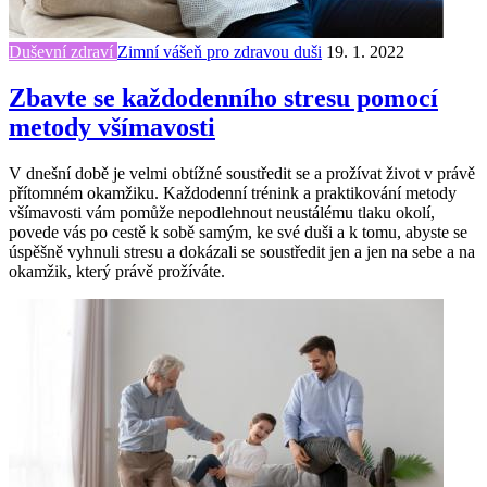
Duševní zdraví
Zimní vášeň pro zdravou duši
19. 1. 2022
Zbavte se každodenního stresu pomocí
metody všímavosti
V dnešní době je velmi obtížné soustředit se a prožívat život v právě
přítomném okamžiku. Každodenní trénink a praktikování metody
všímavosti vám pomůže nepodlehnout neustálému tlaku okolí,
povede vás po cestě k sobě samým, ke své duši a k tomu, abyste se
úspěšně vyhnuli stresu a dokázali se soustředit jen a jen na sebe a na
okamžik, který právě prožíváte.