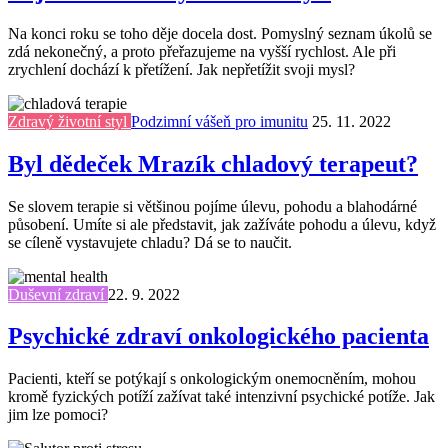
Na konci roku se toho děje docela dost. Pomyslný seznam úkolů se
zdá nekonečný, a proto přeřazujeme na vyšší rychlost. Ale při
zrychlení dochází k přetížení. Jak nepřetížit svoji mysl?
Zdravý životní styl
Podzimní vášeň pro imunitu
25. 11. 2022
Byl dědeček Mrazík chladový terapeut?
Se slovem terapie si většinou pojíme úlevu, pohodu a blahodárné
působení. Umíte si ale představit, jak zažíváte pohodu a úlevu, když
se cíleně vystavujete chladu? Dá se to naučit.
Duševní zdraví
22. 9. 2022
Psychické zdraví onkologického pacienta
Pacienti, kteří se potýkají s onkologickým onemocněním, mohou
kromě fyzických potíží zažívat také intenzivní psychické potíže. Jak
jim lze pomoci?