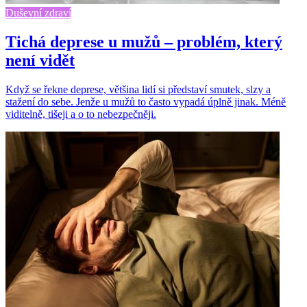
Duševní zdraví
Tichá deprese u mužů – problém, který
není vidět
Když se řekne deprese, většina lidí si představí smutek, slzy a
stažení do sebe. Jenže u mužů to často vypadá úplně jinak. Méně
viditelně, tišeji a o to nebezpečněji.