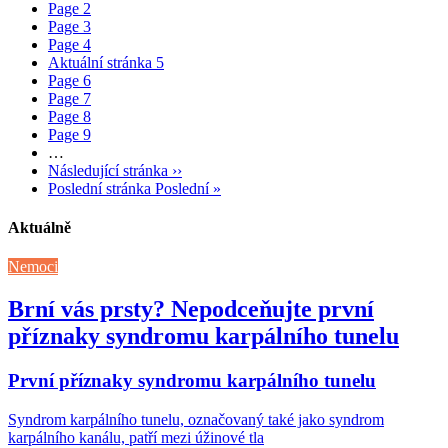
Page
2
Page
3
Page
4
Aktuální stránka
5
Page
6
Page
7
Page
8
Page
9
…
Následující stránka
››
Poslední stránka
Poslední »
Aktuálně
Nemoci
Brní vás prsty? Nepodceňujte první
příznaky syndromu karpálního tunelu
První příznaky syndromu karpálního tunelu
Syndrom karpálního tunelu, označovaný také jako syndrom
karpálního kanálu, patří mezi úžinové tla