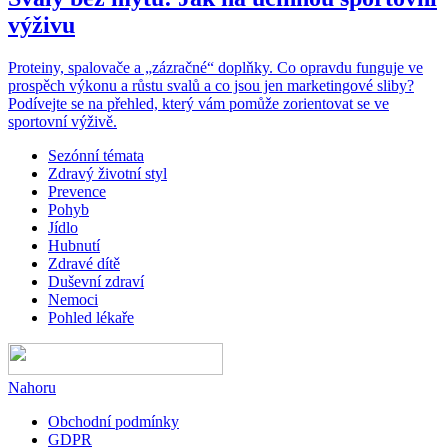
výživu
Proteiny, spalovače a „zázračné“ doplňky. Co opravdu funguje ve
prospěch výkonu a růstu svalů a co jsou jen marketingové sliby?
Podívejte se na přehled, který vám pomůže zorientovat se ve
sportovní výživě.
Sezónní témata
Zdravý životní styl
Prevence
Pohyb
Jídlo
Hubnutí
Zdravé dítě
Duševní zdraví
Nemoci
Pohled lékaře
Nahoru
Obchodní podmínky
GDPR