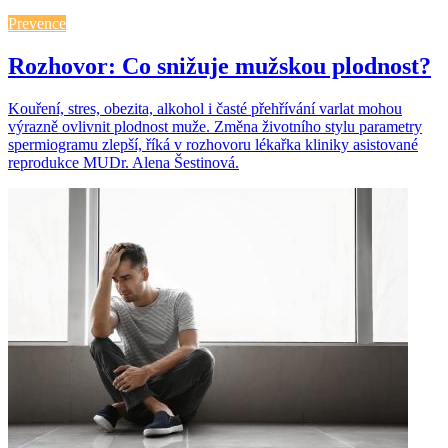
Prevence
Rozhovor: Co snižuje mužskou plodnost?
Kouření, stres, obezita, alkohol i časté přehřívání varlat mohou
výrazně ovlivnit plodnost muže. Změna životního stylu parametry
spermiogramu zlepší, říká v rozhovoru lékařka kliniky asistované
reprodukce MUDr. Alena Šestinová.