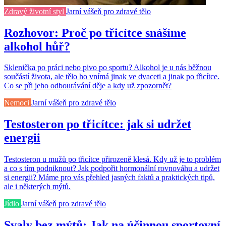
Zdravý životní styl
Jarní vášeň pro zdravé tělo
Rozhovor: Proč po třicítce snášíme
alkohol hůř?
Sklenička po práci nebo pivo po sportu? Alkohol je u nás běžnou
součástí života, ale tělo ho vnímá jinak ve dvaceti a jinak po třicítce.
Co se při jeho odbourávání děje a kdy už zpozornět?
Nemoci
Jarní vášeň pro zdravé tělo
Testosteron po třicítce: jak si udržet
energii
Testosteron u mužů po třicítce přirozeně klesá. Kdy už je to problém
a co s tím podniknout? Jak podpořit hormonální rovnováhu a udržet
si energii? Máme pro vás přehled jasných faktů a praktických tipů,
ale i některých mýtů.
Jídlo
Jarní vášeň pro zdravé tělo
Svaly bez mýtů: Jak na účinnou sportovní