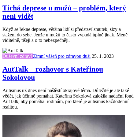
Tichá deprese u mužů – problém, který
není vidět
Když se řekne deprese, většina lidí si představí smutek, slzy a
stažení do sebe. Jenže u mužů to často vypadá úplně jinak. Méně
viditelně, tišeji a o to nebezpečněji.
Duševní zdraví
Zimní vášeň pro zdravou duši
25. 1. 2023
AutTalk – rozhovor s Kateřinou
Sokolovou
Autismus už dnes není naštěstí okrajové téma. Důležité je ale také
vědět, jak účinně pomáhat. Kateřina Sokolová založila nadační fond
AutTalk, aby pomáhal rodinám, pro které je autismus každodenní
realitou.