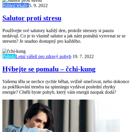
Pohled lékaře
5. 9. 2022
Salutor proti stresu
Používejte své salutory každý den, protože stresory si pauzu
nedávají. Co je to vlastně salutor a jak nám pomáhá vyrovnat se se
stresem? Je snadno dostupný pro každého.
Pohyb
Letní vášeň pro zdravý pohyb
19. 7. 2022
Hýbejte se pomalu – čchi-kung
Vašemu tělu se nechce rychle běhat, svižně smečovat, nebo dokonce
za pokřikování trenéra na spinningu vydávat poslední zbytky
energie? Chtěli byste pohyb, který vám energii naopak dodá?