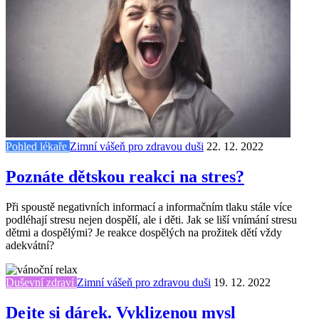
Pohled lékaře
Zimní vášeň pro zdravou duši
22. 12. 2022
Poznáte dětskou reakci na stres?
Při spoustě negativních informací a informačním tlaku stále více
podléhají stresu nejen dospělí, ale i děti. Jak se liší vnímání stresu
dětmi a dospělými? Je reakce dospělých na prožitek dětí vždy
adekvátní?
Duševní zdraví
Zimní vášeň pro zdravou duši
19. 12. 2022
Dejte si dárek. Vyklizenou mysl