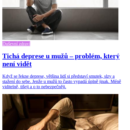
Duševní zdraví
Tichá deprese u mužů – problém, který
není vidět
Když se řekne deprese, většina lidí si představí smutek, slzy a
stažení do sebe. Jenže u mužů to často vypadá úplně jinak. Méně
viditelně, tišeji a o to nebezpečněji.