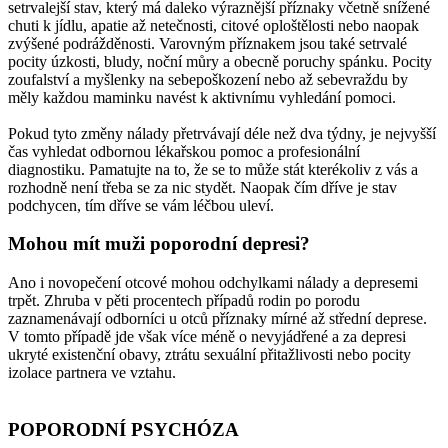
setrvalejší stav, který má daleko výraznější příznaky včetně snížené
chuti k jídlu, apatie až netečnosti, citové oploštělosti nebo naopak
zvýšené podrážděnosti. Varovným příznakem jsou také setrvalé
pocity úzkosti, bludy, noční můry a obecně poruchy spánku. Pocity
zoufalství a myšlenky na sebepoškození nebo až sebevraždu by
měly každou maminku navést k aktivnímu vyhledání pomoci.
Pokud tyto změny nálady přetrvávají déle než dva týdny, je nejvyšší
čas vyhledat odbornou lékařskou pomoc a profesionální
diagnostiku. Pamatujte na to, že se to může stát kterékoliv z vás a
rozhodně není třeba se za nic stydět. Naopak čím dříve je stav
podchycen, tím dříve se vám léčbou uleví.
Mohou mít muži poporodní depresi?
Ano i novopečení otcové mohou odchylkami nálady a depresemi
trpět. Zhruba v pěti procentech případů rodin po porodu
zaznamenávají odborníci u otců příznaky mírné až střední deprese.
V tomto případě jde však více méně o nevyjádřené a za depresi
ukryté existenční obavy, ztrátu sexuální přitažlivosti nebo pocity
izolace partnera ve vztahu.
POPORODNÍ PSYCHÓZA