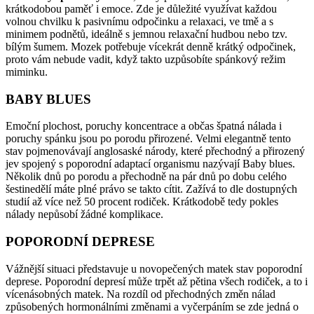
krátkodobou paměť i emoce. Zde je důležité využívat každou
volnou chvilku k pasivnímu odpočinku a relaxaci, ve tmě a s
minimem podnětů, ideálně s jemnou relaxační hudbou nebo tzv.
bílým šumem. Mozek potřebuje vícekrát denně krátký odpočinek,
proto vám nebude vadit, když takto uzpůsobíte spánkový režim
miminku.
BABY BLUES
Emoční plochost, poruchy koncentrace a občas špatná nálada i
poruchy spánku jsou po porodu přirozené. Velmi elegantně tento
stav pojmenovávají anglosaské národy, které přechodný a přirozený
jev spojený s poporodní adaptací organismu nazývají Baby blues.
Několik dnů po porodu a přechodně na pár dnů po dobu celého
šestinedělí máte plné právo se takto cítit. Zažívá to dle dostupných
studií až více než 50 procent rodiček. Krátkodobě tedy pokles
nálady nepůsobí žádné komplikace.
POPORODNÍ DEPRESE
Vážnější situaci představuje u novopečených matek stav poporodní
deprese. Poporodní depresí může trpět až pětina všech rodiček, a to i
vícenásobných matek. Na rozdíl od přechodných změn nálad
způsobených hormonálními změnami a vyčerpáním se zde jedná o