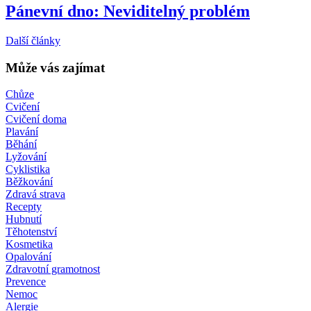
Pánevní dno: Neviditelný problém
Další články
Může vás zajímat
Chůze
Cvičení
Cvičení doma
Plavání
Běhání
Lyžování
Cyklistika
Běžkování
Zdravá strava
Recepty
Hubnutí
Těhotenství
Kosmetika
Opalování
Zdravotní gramotnost
Prevence
Nemoc
Alergie