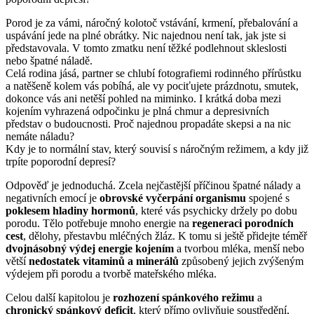
Porod je za vámi, náročný kolotoč vstávání, krmení, přebalování a
uspávání jede na plné obrátky. Nic najednou není tak, jak jste si
představovala. V tomto zmatku není těžké podlehnout skleslosti
nebo špatné náladě.
Celá rodina jásá, partner se chlubí fotografiemi rodinného přírůstku
a natěšeně kolem vás pobíhá, ale vy pociťujete prázdnotu, smutek,
dokonce vás ani netěší pohled na miminko. I krátká doba mezi
kojením vyhrazená odpočinku je plná chmur a depresivních
představ o budoucnosti. Proč najednou propadáte skepsi a na nic
nemáte náladu?
Kdy je to normální stav, který souvisí s náročným režimem, a kdy již
trpíte poporodní depresí?
Odpověď je jednoduchá. Zcela nejčastější příčinou špatné nálady a
negativních emocí je
obrovské vyčerpání organismu
spojené s
poklesem hladiny hormonů
, které vás psychicky držely po dobu
porodu. Tělo potřebuje mnoho energie na
regeneraci porodních
cest
, dělohy, přestavbu mléčných žláz. K tomu si ještě přidejte téměř
dvojnásobný výdej energie kojením
a tvorbou mléka, menší nebo
větší
nedostatek vitaminů a minerálů
způsobený jejich zvýšeným
výdejem při porodu a tvorbě mateřského mléka.
Celou další kapitolou je
rozhození spánkového režimu
a
chronický spánkový deficit
, který přímo ovlivňuje soustředění,