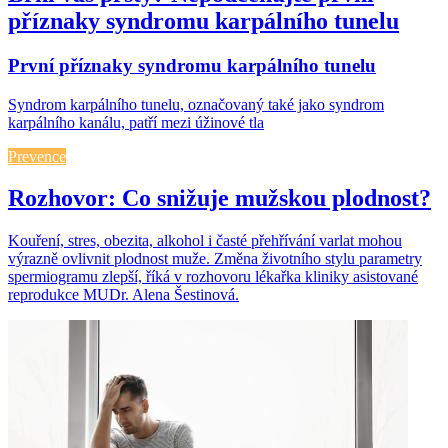
příznaky syndromu karpálního tunelu
První příznaky syndromu karpálního tunelu
Syndrom karpálního tunelu, označovaný také jako syndrom
karpálního kanálu, patří mezi úžinové tla
Prevence
Rozhovor: Co snižuje mužskou plodnost?
Kouření, stres, obezita, alkohol i časté přehřívání varlat mohou
výrazně ovlivnit plodnost muže. Změna životního stylu parametry
spermiogramu zlepší, říká v rozhovoru lékařka kliniky asistované
reprodukce MUDr. Alena Šestinová.