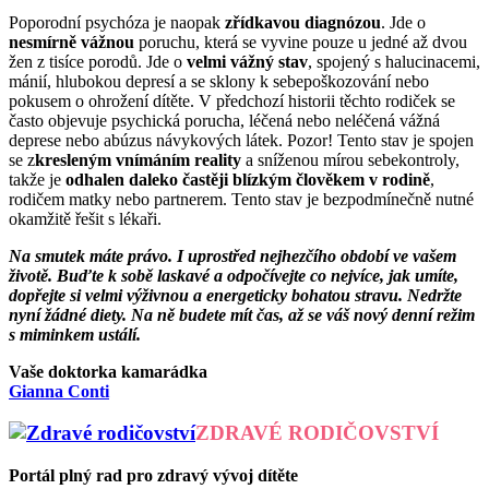
Poporodní psychóza je naopak
zřídkavou diagnózou
. Jde o
nesmírně vážnou
poruchu, která se vyvine pouze u jedné až dvou
žen z tisíce porodů. Jde o
velmi vážný stav
, spojený s halucinacemi,
mánií, hlubokou depresí a se sklony k sebepoškozování nebo
pokusem o ohrožení dítěte. V předchozí historii těchto rodiček se
často objevuje psychická porucha, léčená nebo neléčená vážná
deprese nebo abúzus návykových látek. Pozor! Tento stav je spojen
se z
kresleným vnímáním reality
a sníženou mírou sebekontroly,
takže je
odhalen daleko častěji blízkým člověkem v rodině
,
rodičem matky nebo partnerem. Tento stav je bezpodmínečně nutné
okamžitě řešit s lékaři.
Na smutek máte právo. I uprostřed nejhezčího období ve vašem
životě. Buďte k sobě laskavé a odpočívejte co nejvíce, jak umíte,
dopřejte si velmi výživnou a energeticky bohatou stravu. Nedržte
nyní žádné diety. Na ně budete mít čas, až se váš nový denní režim
s miminkem ustálí.
Vaše doktorka kamarádka
Gianna Conti
ZDRAVÉ RODIČOVSTVÍ
Portál plný rad pro zdravý vývoj dítěte