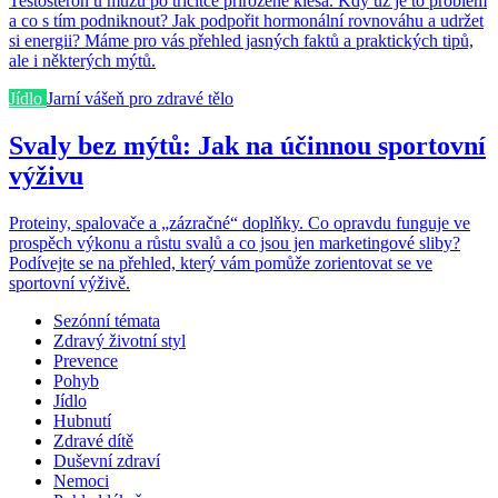
Testosteron u mužů po třicítce přirozeně klesá. Kdy už je to problém
a co s tím podniknout? Jak podpořit hormonální rovnováhu a udržet
si energii? Máme pro vás přehled jasných faktů a praktických tipů,
ale i některých mýtů.
Jídlo
Jarní vášeň pro zdravé tělo
Svaly bez mýtů: Jak na účinnou sportovní
výživu
Proteiny, spalovače a „zázračné“ doplňky. Co opravdu funguje ve
prospěch výkonu a růstu svalů a co jsou jen marketingové sliby?
Podívejte se na přehled, který vám pomůže zorientovat se ve
sportovní výživě.
Sezónní témata
Zdravý životní styl
Prevence
Pohyb
Jídlo
Hubnutí
Zdravé dítě
Duševní zdraví
Nemoci