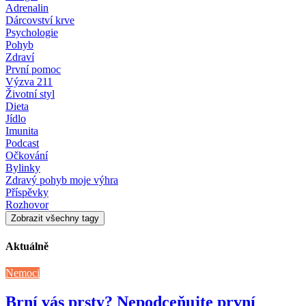
Adrenalin
Dárcovství krve
Psychologie
Pohyb
Zdraví
První pomoc
Výzva 211
Životní styl
Dieta
Jídlo
Imunita
Podcast
Očkování
Bylinky
Zdravý pohyb moje výhra
Příspěvky
Rozhovor
Zobrazit všechny tagy
Aktuálně
Nemoci
Brní vás prsty? Nepodceňujte první