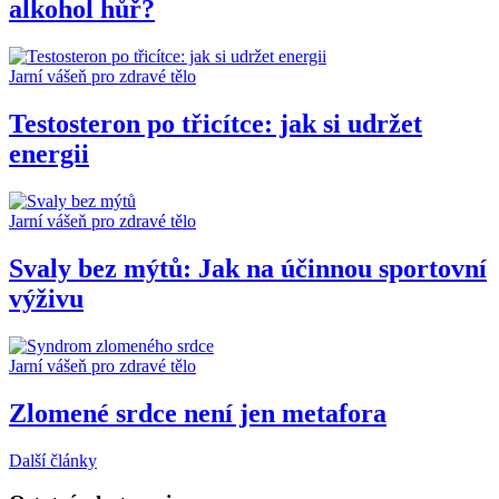
alkohol hůř?
Jarní vášeň pro zdravé tělo
Testosteron po třicítce: jak si udržet
energii
Jarní vášeň pro zdravé tělo
Svaly bez mýtů: Jak na účinnou sportovní
výživu
Jarní vášeň pro zdravé tělo
Zlomené srdce není jen metafora
Další články