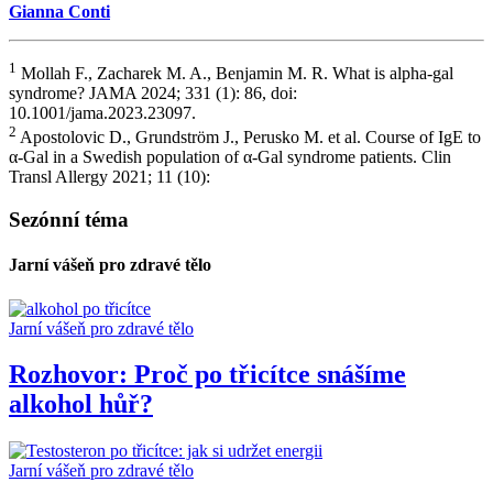
Gianna Conti
1
Mollah F., Zacharek M. A., Benjamin M. R. What is alpha-gal
syndrome? JAMA 2024; 331 (1): 86, doi:
10.1001/jama.2023.23097.
2
Apostolovic D., Grundström J., Perusko M. et al. Course of IgE to
α-Gal in a Swedish population of α-Gal syndrome patients. Clin
Transl Allergy 2021; 11 (10):
Sezónní téma
Jarní vášeň pro zdravé tělo
Jarní vášeň pro zdravé tělo
Rozhovor: Proč po třicítce snášíme
alkohol hůř?
Jarní vášeň pro zdravé tělo