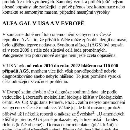
produktů z nich vyrobených. Samotný vznik a průběh ještě nejsou
přesně popsány, ale zarážející je právě přenos bez konzumace nebo
kontaktu se samotným masem, případně masnými výrobky.
ALFA-GAL V USA A V EVROPĚ
V současné době není toto onemocnění zachyceno v České
republice. Avšak to, že přisátí klíštěte může způsobit alergii na maso,
bylo zjištěno teprve nedávno. Syndrom alfa-gal (AGS) byl popsán
až v roce 2009 a stále zde zůstává celá řada proměnných.
Patogeneze této potravinové alergie není ještě zcela objasněna.
V USA bylo
od roku 2010 do roku 2022 hlášeno na 110 000
případů AGS
, mnohem více jich však pravděpodobně nebylo
diagnostikováno anebo nebylo hlášeno. To jsou poměrně vysoká
čísla odrážející závažnost problému.
V Evropě zatím chybí o této diagnóze souhrnná data, ale podle
vedoucího Laboratoře molekulární biologie klíšťat v Biologickém
centru AV ČR Mgr. Jana Pernera, Ph.D., zatím nebylo onemocnění
zachyceno v České republice. Vážně jej ale brát musíme, protože
2
přibývá už i několik reportů o nákaze ze Švédska
: „U amerických
klíšťat je přenos AGS jasně prokazatelný, ta tuzemská – Ixodes
ricinus (klíště obecné) a Dermacentor reticulatus (piják lužní) se
zatím jako silní přenašeči nejeví. Přesto však bez klinických dat,