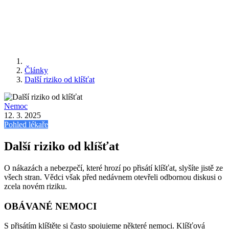
Články
Další riziko od klíšťat
Nemoc
12. 3. 2025
Pohled lékaře
Další riziko od klíšťat
O nákazách a nebezpečí, které hrozí po přisátí klíšťat, slyšíte jistě ze
všech stran. Vědci však před nedávnem otevřeli odbornou diskusi o
zcela novém riziku.
OBÁVANÉ NEMOCI
S přisátím klíštěte si často spojujeme některé nemoci. Klíšťová