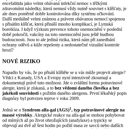
encefalitida jako velmi obávaná infekční nemoc s těžkými
zdravotními následky, která nemusí vždy nutně souviset s klíšťaty, je
ale dnes poměrně dobře kontrolována díky systému očkování.
Další mediálně velmi známou a právem obávanou nemocí spojenou
s přisátím klíšťat, která přináší mnoho komplikací, je Lymská
borelióza. I když výzkum prevence tohoto onemocnění v poslední
době pokročil, vakcíny na toto onemocnění jsou ještě hudbou
budoucnosti. Jsou to ale jediná rizika, která nám při zanedbání
ochrany oděvů a kůže repelenty a nedostatečné vizuální kontrole
hrozí?
NOVÉ RIZIKO
Napadlo by vás, že po přisátí klíštěte se u vás může projevit alergie?
Vědci z Kanady, USA a Evropy nyní intenzivně zkoumají a
dokumentují právě tuto možnost. Jde o zvláštní formu potravinové
alergie, která je získaná, a to
bez vědomí daného člověka a bez
jakékoli souvislosti
s požitím daného alergenu. První lékařský popis
diagnózy byl potvrzen teprve v roku 2009.
1
Jedná se o
Syndrom alfa-gal (AGS)
, typ potravinové alergie na
masné výrobky
. Alergické reakce na alfa-gal se mohou pohybovat
od mírných až po život ohrožujících (anafylaxe) a typicky se
objevují asi dvě až šest hodin po požití masa ze savců nebo dalších