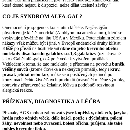
která dosud nejsou k dispozici, nelze dělat ucelené závěry.“
CO JE SYNDROM ALFA-GAL?
Onemocnění je spojeno s kousnutím klíštěte. Nejčastějším
původcem je klíště americké (Amblyomma americanum), které se
vyskytuje převážně na jihu USA a v Mexiku. Potenciálním zdrojem
nákazy však můžou být i jiné, v Evropě endemické druhy klíšťat.
Klíště po přisátí na hostitele
vstříkne do jeho krevního oběhu
molekuly disacharidu galaktóza-α-1,3-galaktózy
(označované
jako αGal či alfa-gal), což poté vede k vytvoření protilátek.
Vzhledem k tomu, že tato molekula je přítomna na povrchu
buněk
většiny savců
(kromě člověka a některých primátů), tedy i
krav,
prasat, jehňat nebo koz
, může se u postižených jedinců po
konzumaci těchto živočišných produktů (masné či mléčné výrobky,
potraviny připravené ze želatiny, léčiva a podobně) rozvinout
alergická reakce.
PŘÍZNAKY, DIAGNOSTIKA A LÉČBA
Příznaky AGS mohou zahrnovat
výsev kopřivky, otok rtů, jazyka,
hrdla nebo očních víček, dále kašel, potíže s dýcháním, pálení
žáhy, nevolnost nebo zvracení, bolest břicha, průjem, ale také
pokles krevního tlaku
.