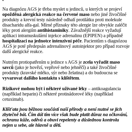
Na diagnózu AGS je třeba myslet u jedinců, u kterých se projeví
opožděná alergická reakce na červené maso
nebo jiné živočišné
produkty a krevní testy následně odhalí protilátku proti molekule
disacharidu alfa-gal. Mírné příznaky této alergie lze obvykle zaléčit
léky proti alergiím
antihistaminiky
. Závažnější reakce vyžadují
aplikaci intramuskulární injekce adrenalinu (EPIPEN) a případně
hospitalizaci na jednotce intenzivní péče
. Pacientům s diagnózou
AGS je poté předepsán adrenalinový autoinjektor pro případ rozvoje
další alergické reakce.
Nutným protiopatřením u jedince s AGS je
zcela vyřadit maso
savců
(jako je hovězí, vepřové nebo jehněčí) a také živočišné
produkty (kravské mléko, sýr nebo želatina) a do budoucna se
vyvarovat dalšího kontaktu s klíštětem
.
Rizikové mohou být i některé užívané léky
– antikoagulancia
(například heparin) či některé protinádorové léky (například
cetuximab).
Klíšťata jsou běžnou součástí naší přírody a není nutné se jich
zbytečně bát. Čím dál tím více však bude platit důraz na očkování,
ochranu kůže, oděvů a obuvi repelenty a důslednou kontrolu
nejen u sebe, ale hlavně u dětí.