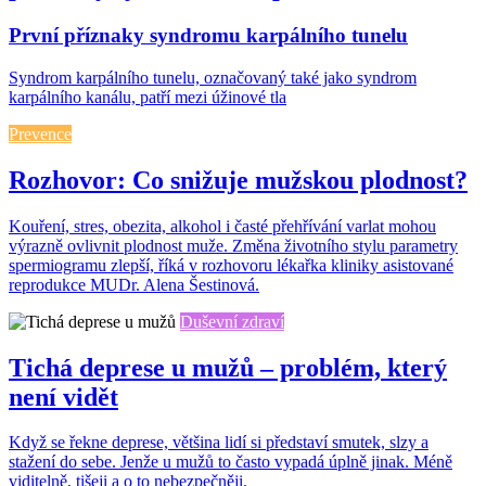
První příznaky syndromu karpálního tunelu
Syndrom karpálního tunelu, označovaný také jako syndrom
karpálního kanálu, patří mezi úžinové tla
Prevence
Rozhovor: Co snižuje mužskou plodnost?
Kouření, stres, obezita, alkohol i časté přehřívání varlat mohou
výrazně ovlivnit plodnost muže. Změna životního stylu parametry
spermiogramu zlepší, říká v rozhovoru lékařka kliniky asistované
reprodukce MUDr. Alena Šestinová.
Duševní zdraví
Tichá deprese u mužů – problém, který
není vidět
Když se řekne deprese, většina lidí si představí smutek, slzy a
stažení do sebe. Jenže u mužů to často vypadá úplně jinak. Méně
viditelně, tišeji a o to nebezpečněji.