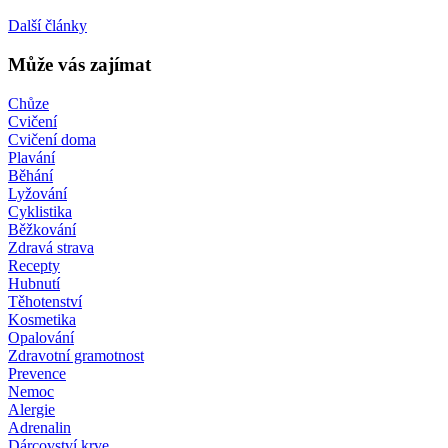
Další články
Může vás zajímat
Chůze
Cvičení
Cvičení doma
Plavání
Běhání
Lyžování
Cyklistika
Běžkování
Zdravá strava
Recepty
Hubnutí
Těhotenství
Kosmetika
Opalování
Zdravotní gramotnost
Prevence
Nemoc
Alergie
Adrenalin
Dárcovství krve