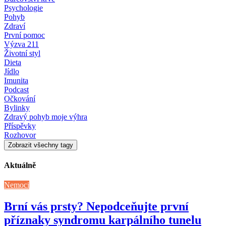
Psychologie
Pohyb
Zdraví
První pomoc
Výzva 211
Životní styl
Dieta
Jídlo
Imunita
Podcast
Očkování
Bylinky
Zdravý pohyb moje výhra
Příspěvky
Rozhovor
Zobrazit všechny tagy
Aktuálně
Nemoci
Brní vás prsty? Nepodceňujte první
příznaky syndromu karpálního tunelu