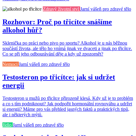
Zdravý životní styl
Jarní vášeň pro zdravé tělo
Rozhovor: Proč po třicítce snášíme
alkohol hůř?
Sklenička po práci nebo pivo po sportu? Alkohol je u nás běžnou
součástí života, ale tělo ho vnímá jinak ve dvaceti a jinak po třicítce.
Co se při jeho odbourávání děje a kdy už zpozornět?
Nemoci
Jarní vášeň pro zdravé tělo
Testosteron po třicítce: jak si udržet
energii
Testosteron u mužů po třicítce přirozeně klesá. Kdy už je to problém
a co s tím podniknout? Jak podpořit hormonální rovnováhu a udržet
si energii? Máme pro vás přehled jasných faktů a praktických tipů,
ale i některých mýtů.
Jídlo
Jarní vášeň pro zdravé tělo