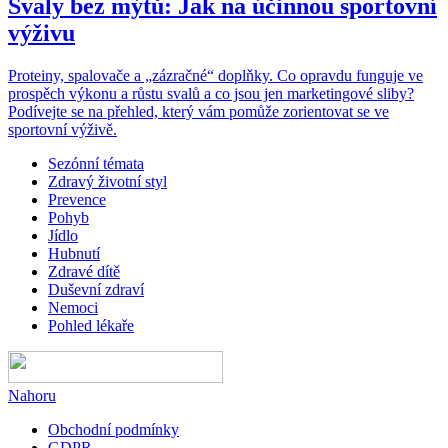
Svaly bez mýtů: Jak na účinnou sportovní
výživu
Proteiny, spalovače a „zázračné“ doplňky. Co opravdu funguje ve
prospěch výkonu a růstu svalů a co jsou jen marketingové sliby?
Podívejte se na přehled, který vám pomůže zorientovat se ve
sportovní výživě.
Sezónní témata
Zdravý životní styl
Prevence
Pohyb
Jídlo
Hubnutí
Zdravé dítě
Duševní zdraví
Nemoci
Pohled lékaře
Nahoru
Obchodní podmínky
GDPR