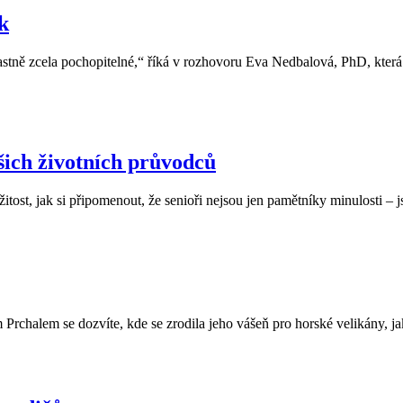
k
lastně zcela pochopitelné,“ říká v rozhovoru Eva Nedbalová, PhD, která
ich životních průvodců
ležitost, jak si připomenout, že senioři nejsou jen pamětníky minulosti
halem se dozvíte, kde se zrodila jeho vášeň pro horské velikány, jak 