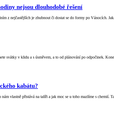
hodiny nejsou dlouhodobé řešení
ím z nejčastějších je zhubnout či dostat se do formy po Vánocích. Jak 
e svátky v klidu a s úsměvem, a to od plánování po odpočinek. Konečně 
ického kabátu?
nám vlastně přistává na talíři a jak moc se u toho mazlíme s chemií. Ta