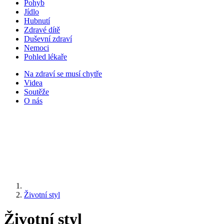
Pohyb
Jídlo
Hubnutí
Zdravé dítě
Duševní zdraví
Nemoci
Pohled lékaře
Na zdraví se musí chytře
Videa
Soutěže
O nás
Životní styl
Životní styl