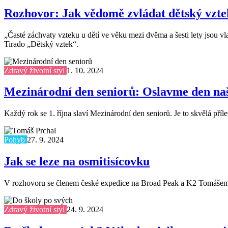
Rozhovor: Jak vědomě zvládat dětský vzte
„Časté záchvaty vzteku u dětí ve věku mezi dvěma a šesti lety jsou v
Tirado „Dětský vztek“.
Zdravý životní styl
1. 10. 2024
Mezinárodní den seniorů: Oslavme den naš
Každý rok se 1. října slaví Mezinárodní den seniorů. Je to skvělá pří
Pohyb
27. 9. 2024
Jak se leze na osmitisícovku
V rozhovoru se členem české expedice na Broad Peak a K2 Tomášem Prc
Zdravý životní styl
24. 9. 2024