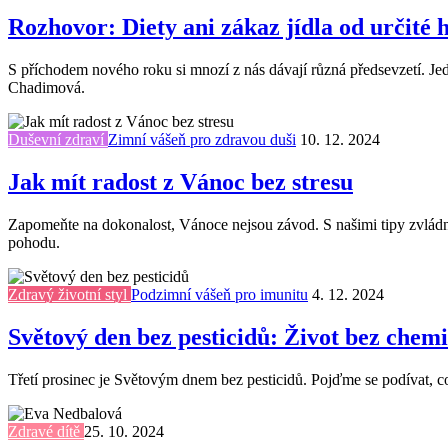
Rozhovor: Diety ani zákaz jídla od určité 
S příchodem nového roku si mnozí z nás dávají různá předsevzetí. Jedn
Chadimová.
Duševní zdraví
Zimní vášeň pro zdravou duši
10. 12. 2024
Jak mít radost z Vánoc bez stresu
Zapomeňte na dokonalost, Vánoce nejsou závod. S našimi tipy zvládnet
pohodu.
Zdravý životní styl
Podzimní vášeň pro imunitu
4. 12. 2024
Světový den bez pesticidů: Život bez chem
Třetí prosinec je Světovým dnem bez pesticidů. Pojďme se podívat, co 
Zdravé dítě
25. 10. 2024