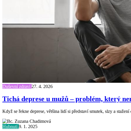
Duševní zdraví
27. 4. 2026
Tichá deprese u mužů – problém, který nen
Když se řekne deprese, většina lidí si představí smutek, slzy a stažení
Hubnutí
9. 1. 2025