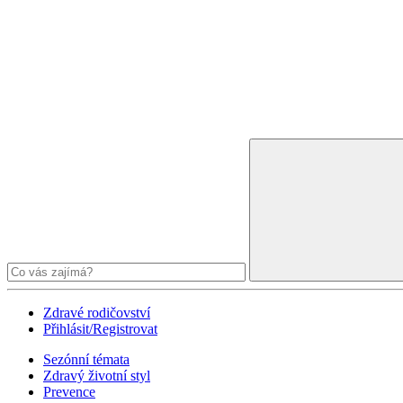
Zdravé rodičovství
Přihlásit/Registrovat
Sezónní témata
Zdravý životní styl
Prevence