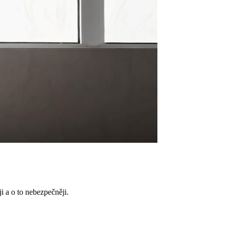
ji a o to nebezpečněji.