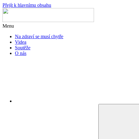
Přejít k hlavnímu obsahu
Menu
Na zdraví se musí chytře
Videa
Soutěže
O nás