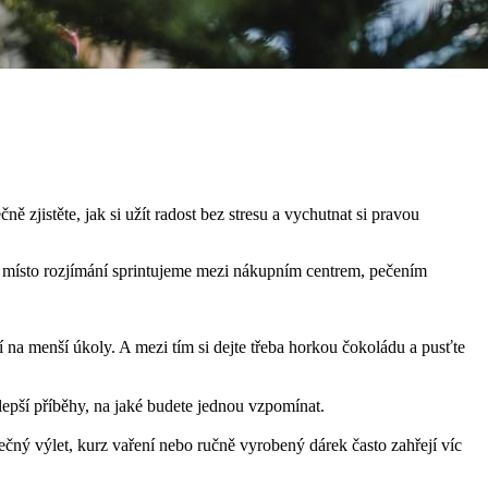
zjistěte, jak si užít radost bez stresu a vychutnat si pravou
němž místo rozjímání sprintujeme mezi nákupním centrem, pečením
 na menší úkoly. A mezi tím si dejte třeba horkou čokoládu a pusťte
lepší příběhy, na jaké budete jednou vzpomínat.
ečný výlet, kurz vaření nebo ručně vyrobený dárek často zahřejí víc