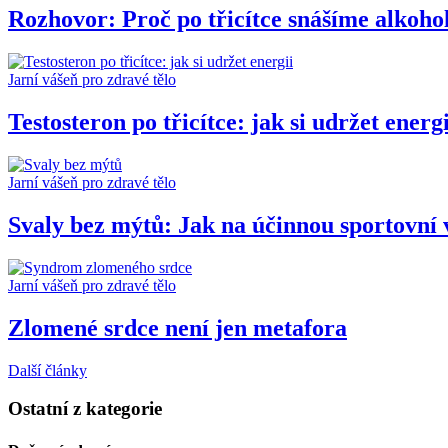
Rozhovor: Proč po třicítce snášíme alkoho
Jarní vášeň pro zdravé tělo
Testosteron po třicítce: jak si udržet energi
Jarní vášeň pro zdravé tělo
Svaly bez mýtů: Jak na účinnou sportovní 
Jarní vášeň pro zdravé tělo
Zlomené srdce není jen metafora
Další články
Ostatní z kategorie