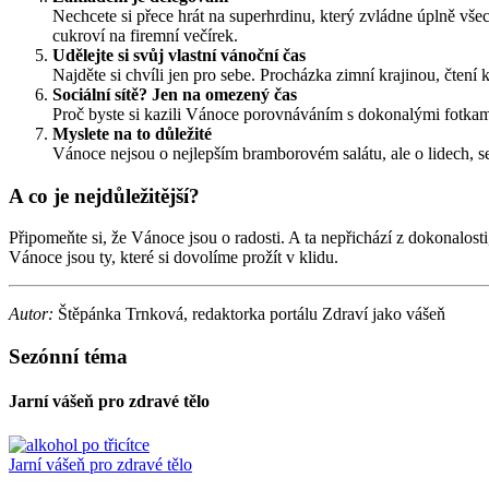
Nechcete si přece hrát na superhrdinu, který zvládne úplně vše
cukroví na firemní večírek.
Udělejte si svůj vlastní vánoční čas
Najděte si chvíli jen pro sebe. Procházka zimní krajinou, čten
Sociální sítě? Jen na omezený čas
Proč byste si kazili Vánoce porovnáváním s dokonalými fotkam
Myslete na to důležité
Vánoce nejsou o nejlepším bramborovém salátu, ale o lidech, s
A co je nejdůležitější?
Připomeňte si, že Vánoce jsou o radosti. A ta nepřichází z dokonalosti
Vánoce jsou ty, které si dovolíme prožít v klidu.
Autor:
Štěpánka Trnková, redaktorka portálu Zdraví jako vášeň
Sezónní téma
Jarní vášeň pro zdravé tělo
Jarní vášeň pro zdravé tělo