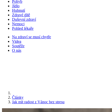
Pohyb
Jídlo
Hubnutí
Zdravé dítě
Duševní zdraví
Nemoci
Pohled lékaře
Na zdraví se musí chytře
Videa
Soutěže
O nás
Články
Jak mít radost z Vánoc bez stresu