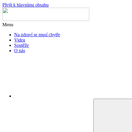
Přejít k hlavnímu obsahu
Menu
Na zdraví se musí chytře
Videa
Soutěže
O nás