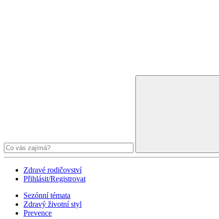
Zdravé rodičovství
Přihlásit/Registrovat
Sezónní témata
Zdravý životní styl
Prevence