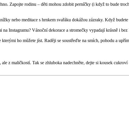
chno. Zapojte rodinu – děti mohou zdobit perníčky (i když to bude troc
í knížky nebo meditace s hrnkem svařáku dokážou zázraky. Když budete 
i na Instagramu? Vánoční dekorace a stromečky vypadají krásně i bez 
e kterými ho můžete jíst. Raději se soustřeďte na smích, pohodu a upř
, ale z maličkostí. Tak se zhluboka nadechněte, dejte si kousek cukroví 