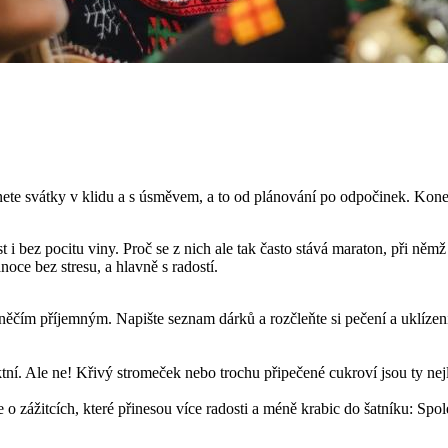
e svátky v klidu a s úsměvem, a to od plánování po odpočinek. Konečně 
íst i bez pocitu viny. Proč se z nich ale tak často stává maraton, při 
ce bez stresu, a hlavně s radostí.
něčím příjemným. Napište seznam dárků a rozčleňte si pečení a uklízení
ní. Ale ne! Křivý stromeček nebo trochu připečené cukroví jsou ty nej
 zážitcích, které přinesou více radosti a méně krabic do šatníku: Spol