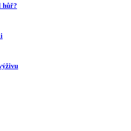
l hůř?
i
výživu