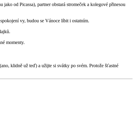
hu jako od Picassa), partner obstará stromeček a kolegové přinesou
spokojení vy, budou se Vánoce líbit i ostatním.
lajků.
ímné momenty.
(ano, klidně už teď) a užijte si svátky po svém. Protože šťastné