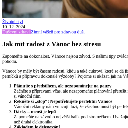
Životní styl
10. 12. 2024
Duševní zdraví
Zimní vášeň pro zdravou duši
Jak mít radost z Vánoc bez stresu
Zapomeňte na dokonalost, Vánoce nejsou závod. S našimi tipy zvládnet
pohodu.
Vánoce by měly být časem radosti, klidu a také cukroví, které se dá j
perníčků a přípravou dokonalé výzdoby? Pojďme si ukázat, jak na Váno
Plánujte s předstihem, ale nezapomínejte na pauzy
Začněte s přípravami včas, ale nezapomeňte plánování přerušit 
si vánoční film.
Řekněte si „stop“! Nepotřebujete perfektní Vánoce
Vánoční reklamy nám vnucují iluzi, že všechno musí být perfekt
Dárky – menší je lepší
Zapomeňte na závod o největší balík pod stromečkem. Uvažujte o
než drahá elektronika.
Základem je delegování