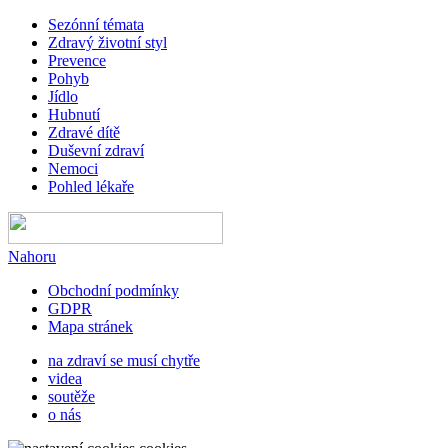
Sezónní témata
Zdravý životní styl
Prevence
Pohyb
Jídlo
Hubnutí
Zdravé dítě
Duševní zdraví
Nemoci
Pohled lékaře
Nahoru
Obchodní podmínky
GDPR
Mapa stránek
na zdraví se musí chytře
videa
soutěže
o nás