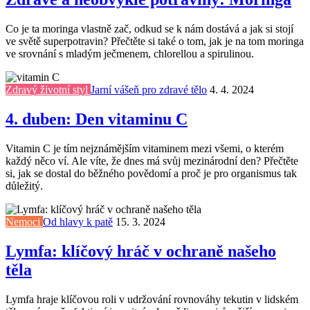
Co je ta moringa vlastně zač, odkud se k nám dostává a jak si stojí
ve světě superpotravin? Přečtěte si také o tom, jak je na tom moringa
ve srovnání s mladým ječmenem, chlorellou a spirulinou.
Zdravý životní styl
Jarní vášeň pro zdravé tělo
4. 4. 2024
4. duben: Den vitaminu C
Vitamin C je tím nejznámějším vitaminem mezi všemi, o kterém
každý něco ví. Ale víte, že dnes má svůj mezinárodní den? Přečtěte
si, jak se dostal do běžného povědomí a proč je pro organismus tak
důležitý.
Nemoci
Od hlavy k patě
15. 3. 2024
Lymfa: klíčový hráč v ochraně našeho
těla
Lymfa hraje klíčovou roli v udržování rovnováhy tekutin v lidském