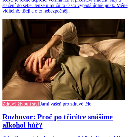
stažení do sebe. Jenže u mužů to často vypadá úplně jinak. Méně
viditelně, tišeji a o to nebezpečněji.
Zdravý životní styl
Jarní vášeň pro zdravé tělo
Rozhovor: Proč po třicítce snášíme
alkohol hůř?