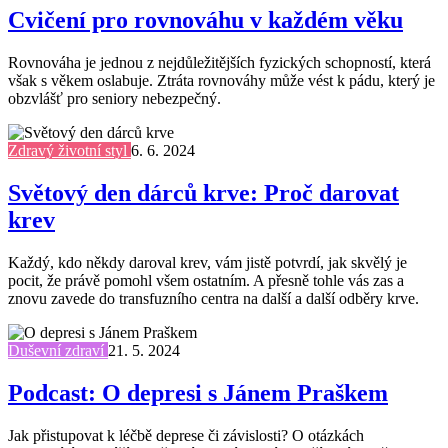
Cvičení pro rovnováhu v každém věku
Rovnováha je jednou z nejdůležitějších fyzických schopností, která
však s věkem oslabuje. Ztráta rovnováhy může vést k pádu, který je
obzvlášť pro seniory nebezpečný.
Zdravý životní styl
6. 6. 2024
Světový den dárců krve: Proč darovat
krev
Každý, kdo někdy daroval krev, vám jistě potvrdí, jak skvělý je
pocit, že právě pomohl všem ostatním. A přesně tohle vás zas a
znovu zavede do transfuzního centra na další a další odběry krve.
Duševní zdraví
21. 5. 2024
Podcast: O depresi s Jánem Praškem
Jak přistupovat k léčbě deprese či závislosti? O otázkách