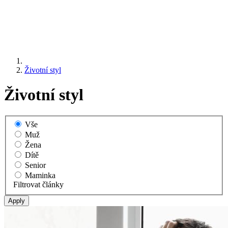
Životní styl
Životní styl
Vše
Muž
Žena
Dítě
Senior
Maminka
Filtrovat články