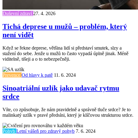
Duševní zdraví
27. 4. 2026
Tichá deprese u mužů – problém, který
není vidět
Když se řekne deprese, většina lidí si představí smutek, slzy a
stažení do sebe. Jenže u mužů to často vypadá úplně jinak. Méně
viditelně, tišeji a o to nebezpečněji.
Prevence
Od hlavy k patě
11. 6. 2024
Sinoatriální uzlík jako udavač rytmu
srdce
Víte, co způsobuje, že nám pravidelně a správně tluče srdce? Je to
malinkatý uzlík v pravé předsíni, který je klíčovou strukturou srdce.
Pohyb
Letní vášeň pro zdravý pohyb
7. 6. 2024