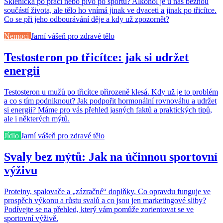
Sklenička po práci nebo pivo po sportu? Alkohol je u nás běžnou
součástí života, ale tělo ho vnímá jinak ve dvaceti a jinak po třicítce.
Co se při jeho odbourávání děje a kdy už zpozornět?
Nemoci
Jarní vášeň pro zdravé tělo
Testosteron po třicítce: jak si udržet
energii
Testosteron u mužů po třicítce přirozeně klesá. Kdy už je to problém
a co s tím podniknout? Jak podpořit hormonální rovnováhu a udržet
si energii? Máme pro vás přehled jasných faktů a praktických tipů,
ale i některých mýtů.
Jídlo
Jarní vášeň pro zdravé tělo
Svaly bez mýtů: Jak na účinnou sportovní
výživu
Proteiny, spalovače a „zázračné“ doplňky. Co opravdu funguje ve
prospěch výkonu a růstu svalů a co jsou jen marketingové sliby?
Podívejte se na přehled, který vám pomůže zorientovat se ve
sportovní výživě.