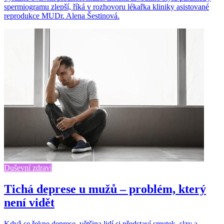
spermiogramu zlepší, říká v rozhovoru lékařka kliniky asistované
reprodukce MUDr. Alena Šestinová.
Duševní zdraví
Tichá deprese u mužů – problém, který
není vidět
Když se řekne deprese, většina lidí si představí smutek, slzy a