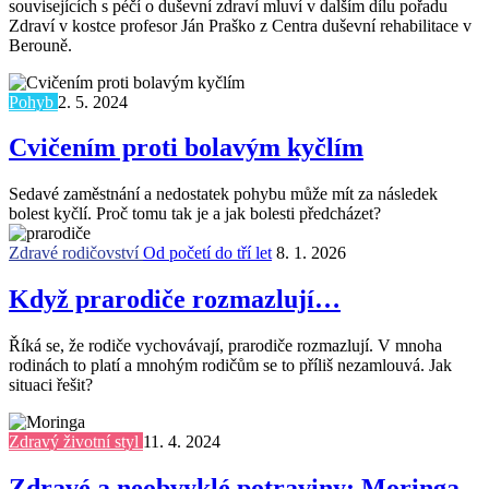
souvisejících s péčí o duševní zdraví mluví v dalším dílu pořadu
Zdraví v kostce profesor Ján Praško z Centra duševní rehabilitace v
Berouně.
Pohyb
2. 5. 2024
Cvičením proti bolavým kyčlím
Sedavé zaměstnání a nedostatek pohybu může mít za následek
bolest kyčlí. Proč tomu tak je a jak bolesti předcházet?
Zdravé rodičovství
Od početí do tří let
8. 1. 2026
Když prarodiče rozmazlují…
Říká se, že rodiče vychovávají, prarodiče rozmazlují. V mnoha
rodinách to platí a mnohým rodičům se to příliš nezamlouvá. Jak
situaci řešit?
Zdravý životní styl
11. 4. 2024
Zdravé a neobvyklé potraviny: Moringa