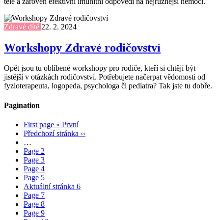
těle a zároveň efektivní imunitní odpovědi na nejrůznější nemoci.
Zdravé dítě
22. 2. 2024
Workshopy Zdravé rodičovství
Opět jsou tu oblíbené workshopy pro rodiče, kteří si chtějí být
jistější v otázkách rodičovství. Potřebujete načerpat vědomosti od
fyzioterapeuta, logopeda, psychologa či pediatra? Tak jste tu dobře.
Pagination
First page
« První
Předchozí stránka
‹‹
…
Page
2
Page
3
Page
4
Page
5
Aktuální stránka
6
Page
7
Page
8
Page
9