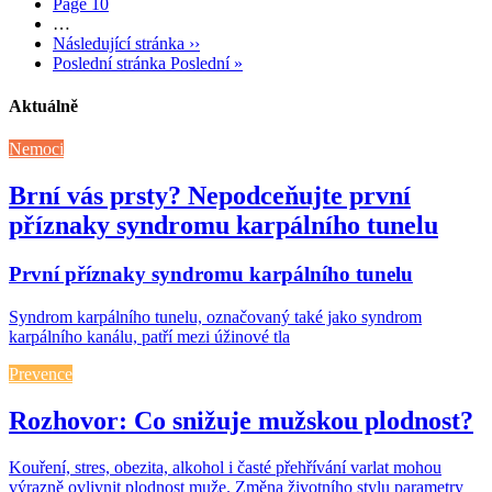
Page
10
…
Následující stránka
››
Poslední stránka
Poslední »
Aktuálně
Nemoci
Brní vás prsty? Nepodceňujte první
příznaky syndromu karpálního tunelu
První příznaky syndromu karpálního tunelu
Syndrom karpálního tunelu, označovaný také jako syndrom
karpálního kanálu, patří mezi úžinové tla
Prevence
Rozhovor: Co snižuje mužskou plodnost?
Kouření, stres, obezita, alkohol i časté přehřívání varlat mohou
výrazně ovlivnit plodnost muže. Změna životního stylu parametry