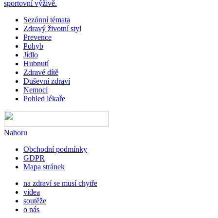
sportovní výživě.
Sezónní témata
Zdravý životní styl
Prevence
Pohyb
Jídlo
Hubnutí
Zdravé dítě
Duševní zdraví
Nemoci
Pohled lékaře
Nahoru
Obchodní podmínky
GDPR
Mapa stránek
na zdraví se musí chytře
videa
soutěže
o nás