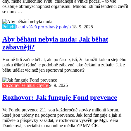
dny, méně slunečního svitu, chladnější a vlhké počasí – to vše
oslabuje obranyschopnost organismu. Mnoho lidí má tendenci zavřít
se doma…
Pohyb
Letní vášeň pro zdravý pohyb
18. 9. 2025
Aby běhání nebyla nuda: Jak běhat
zábavněji?
Hodně lidí začne běhat, ale po čase zjistí, že kroužit kolem stejného
parku třikrát týdně je podobně zábavné jako čekání u zubaře. Jak z
běhu udělat víc než jen sportovní povinnost?
Na zdraví se musí chytře
9. 9. 2025
Rozhovor: Jak funguje Fond prevence
Ve Fondu prevence 211 jsou každoročně stovky milionů korun,
které jsou určeny na podporu prevence. Jak fond funguje a jak si
můžete o příspěvky zažádat, v rozhovoru vysvětluje Mgr. Věra
Danielová, specialistka na online média ZP MV ČR.