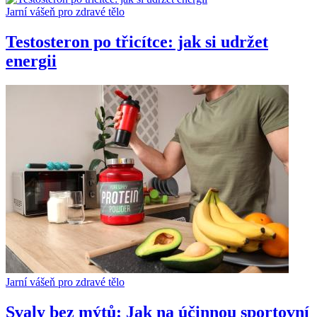
Jarní vášeň pro zdravé tělo
Testosteron po třicítce: jak si udržet
energii
Jarní vášeň pro zdravé tělo
Svaly bez mýtů: Jak na účinnou sportovní