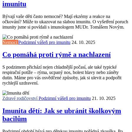
imunitu
Bývají vaše děti často nemocné? Mají ekzémy a reakce na
očkování? Může to ukazovat na slabou imunitu. O vyšetření poruch
imunity jsme si povídali s imunologem MUDr. Tomášem Novým.
Nemoci
Podzimní vášeň pro imunitu
24. 10. 2025
Co pomáhá proti rýmě a nachlazení
S podzimem přichází nejen chladnější počasí, ale také typické
respirační potíže – rýma, ucpaný nos, bolest hlavy nebo záněty
dutin. Máme pro vás osvědčené způsoby, jak si ulevit a podpořit
rychlejší uzdravení.
Zdravé rodičovství
Podzimní vášeň pro imunitu
21. 10. 2025
Imunita dětí: Jak se ubránit školkovým
bacilům
Podzimní období bývá pro dětskou imunitu pořádná zkouška. Po