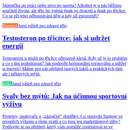
Sklenička po práci nebo pivo po sportu? Alkohol je u nás běžnou
součástí života, ale tělo ho vnímá jinak ve dvaceti a jinak po třicítce.
Co se při jeho odbourávání děje a kdy už zpozornět?
Nemoci
Jarní vášeň pro zdravé tělo
Testosteron po třicítce: jak si udržet
energii
Testosteron u mužů po třicítce přirozeně klesá. Kdy už je to problém
a co s tím podniknout? Jak podpořit hormonální rovnováhu a udržet
si energii? Máme pro vás přehled jasných faktů a praktických tipů,
ale i některých mýtů.
Jídlo
Jarní vášeň pro zdravé tělo
Svaly bez mýtů: Jak na účinnou sportovní
výživu
Proteiny, spalovače a „zázračné“ doplňky. Co opravdu funguje ve
prospěch výkonu a růstu svalů a co jsou jen marketingové sliby?
Podívejte se na přehled, který vám pomůže zorientovat se ve