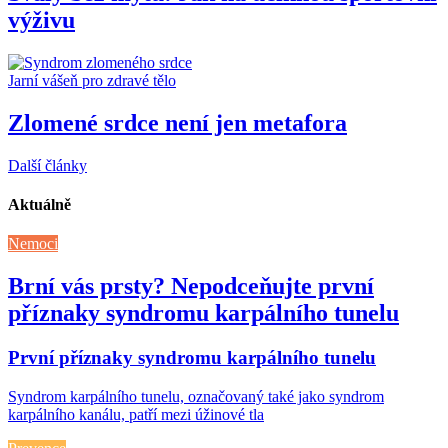
výživu
Jarní vášeň pro zdravé tělo
Zlomené srdce není jen metafora
Další články
Aktuálně
Nemoci
Brní vás prsty? Nepodceňujte první
příznaky syndromu karpálního tunelu
První příznaky syndromu karpálního tunelu
Syndrom karpálního tunelu, označovaný také jako syndrom
karpálního kanálu, patří mezi úžinové tla