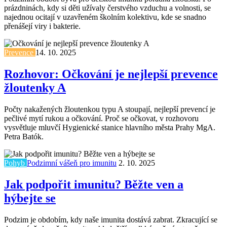
prázdninách, kdy si děti užívaly čerstvého vzduchu a volnosti, se
najednou ocitají v uzavřeném školním kolektivu, kde se snadno
přenášejí viry i bakterie.
Prevence
14. 10. 2025
Rozhovor: Očkování je nejlepší prevence
žloutenky A
Počty nakažených žloutenkou typu A stoupají, nejlepší prevencí je
pečlivé mytí rukou a očkování. Proč se očkovat, v rozhovoru
vysvětluje mluvčí Hygienické stanice hlavního města Prahy MgA.
Petra Batók.
Pohyb
Podzimní vášeň pro imunitu
2. 10. 2025
Jak podpořit imunitu? Běžte ven a
hýbejte se
Podzim je obdobím, kdy naše imunita dostává zabrat. Zkracující se