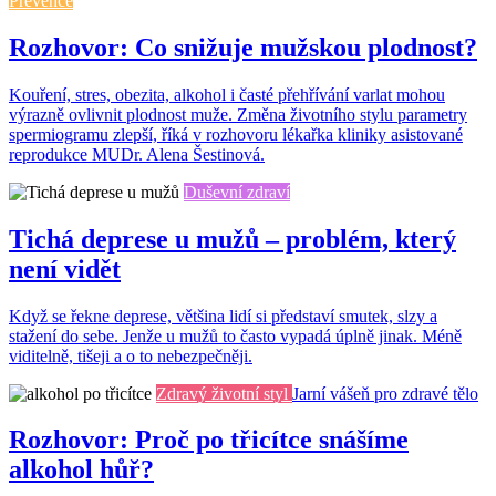
Prevence
Rozhovor: Co snižuje mužskou plodnost?
Kouření, stres, obezita, alkohol i časté přehřívání varlat mohou
výrazně ovlivnit plodnost muže. Změna životního stylu parametry
spermiogramu zlepší, říká v rozhovoru lékařka kliniky asistované
reprodukce MUDr. Alena Šestinová.
Duševní zdraví
Tichá deprese u mužů – problém, který
není vidět
Když se řekne deprese, většina lidí si představí smutek, slzy a
stažení do sebe. Jenže u mužů to často vypadá úplně jinak. Méně
viditelně, tišeji a o to nebezpečněji.
Zdravý životní styl
Jarní vášeň pro zdravé tělo
Rozhovor: Proč po třicítce snášíme
alkohol hůř?