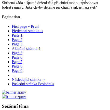
Shrbená záda a špatné držení těla při chůzi mohou způsobovat
bolest i únavu. Jaké chyby děláme při chůzi a jak je napravit?
Pagination
First page
« První
Předchozí stránka
‹‹
Page
1
Page
2
Page
3
Aktuální stránka
4
Page
5
Page
6
Page
7
Page
8
Page
9
…
Následující stránka
››
Poslední stránka
Poslední »
Sezónní téma