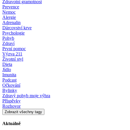
Zdravotní gramotnost
Prevence
Nemoc
Alergie
Adrenalin
Dárcovství krve
Psychologie
Pohyb
Zdraví
První pomoc
Výzva 211
Životní styl
Dieta
Jídlo
Imunita
Podcast
Očkování
Bylinky
Zdravý pohyb moje výhra
Příspěvky
Rozhovor
Zobrazit všechny tagy
Aktuálně