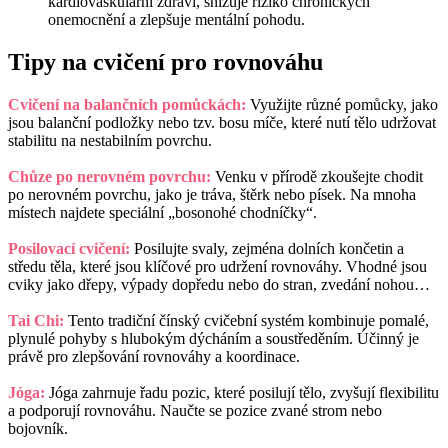
kardiovaskulární zdraví, snižuje riziko chronických
onemocnění a zlepšuje mentální pohodu.
Tipy na cvičení pro rovnováhu
Cvičení na balančních pomůckách:
Využijte různé pomůcky, jako
jsou balanční podložky nebo tzv. bosu míče, které nutí tělo udržovat
stabilitu na nestabilním povrchu.
Chůze po nerovném povrchu:
Venku v přírodě zkoušejte chodit
po nerovném povrchu, jako je tráva, štěrk nebo písek. Na mnoha
místech najdete speciální „bosonohé chodníčky“.
Posilovací cvičení:
Posilujte svaly, zejména dolních končetin a
středu těla, které jsou klíčové pro udržení rovnováhy. Vhodné jsou
cviky jako dřepy, výpady dopředu nebo do stran, zvedání nohou…
Tai Chi:
Tento tradiční čínský cvičební systém kombinuje pomalé,
plynulé pohyby s hlubokým dýcháním a soustředěním. Účinný je
právě pro zlepšování rovnováhy a koordinace.
Jóga:
Jóga zahrnuje řadu pozic, které posilují tělo, zvyšují flexibilitu
a podporují rovnováhu. Naučte se pozice zvané strom nebo
bojovník.