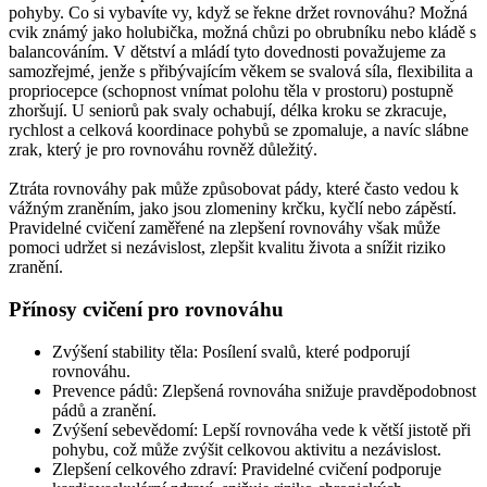
pohyby. Co si vybavíte vy, když se řekne držet rovnováhu? Možná
cvik známý jako holubička, možná chůzi po obrubníku nebo kládě s
balancováním. V dětství a mládí tyto dovednosti považujeme za
samozřejmé, jenže s přibývajícím věkem se svalová síla, flexibilita a
propriocepce (schopnost vnímat polohu těla v prostoru) postupně
zhoršují. U seniorů pak svaly ochabují, délka kroku se zkracuje,
rychlost a celková koordinace pohybů se zpomaluje, a navíc slábne
zrak, který je pro rovnováhu rovněž důležitý.
Ztráta rovnováhy pak může způsobovat pády, které často vedou k
vážným zraněním, jako jsou zlomeniny krčku, kyčlí nebo zápěstí.
Pravidelné cvičení zaměřené na zlepšení rovnováhy však může
pomoci udržet si nezávislost, zlepšit kvalitu života a snížit riziko
zranění.
Přínosy cvičení pro rovnováhu
Zvýšení stability těla: Posílení svalů, které podporují
rovnováhu.
Prevence pádů: Zlepšená rovnováha snižuje pravděpodobnost
pádů a zranění.
Zvýšení sebevědomí: Lepší rovnováha vede k větší jistotě při
pohybu, což může zvýšit celkovou aktivitu a nezávislost.
Zlepšení celkového zdraví: Pravidelné cvičení podporuje