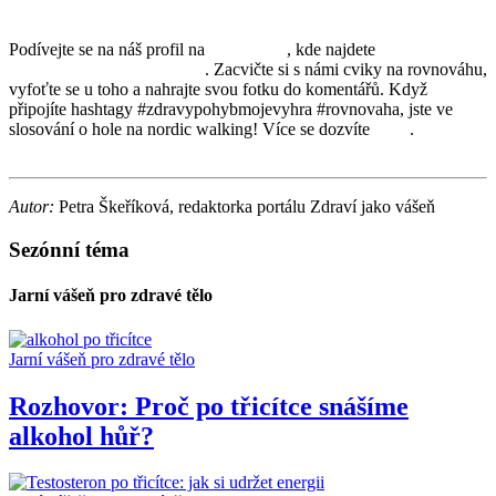
Podívejte se na náš profil na
Facebooku
, kde najdete
soutěžní
příspěvek k červnové výzvě
. Zacvičte si s námi cviky na rovnováhu,
vyfoťte se u toho a nahrajte svou fotku do komentářů. Když
připojíte hashtagy #zdravypohybmojevyhra #rovnovaha, jste ve
slosování o hole na nordic walking! Více se dozvíte
ZDE
.
Autor:
Petra Škeříková, redaktorka portálu Zdraví jako vášeň
Sezónní téma
Jarní vášeň pro zdravé tělo
Jarní vášeň pro zdravé tělo
Rozhovor: Proč po třicítce snášíme
alkohol hůř?