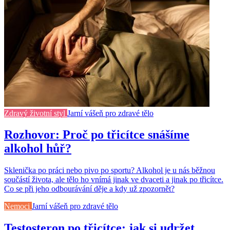
Zdravý životní styl
Jarní vášeň pro zdravé tělo
Rozhovor: Proč po třicítce snášíme
alkohol hůř?
Sklenička po práci nebo pivo po sportu? Alkohol je u nás běžnou
součástí života, ale tělo ho vnímá jinak ve dvaceti a jinak po třicítce.
Co se při jeho odbourávání děje a kdy už zpozornět?
Nemoci
Jarní vášeň pro zdravé tělo
Testosteron po třicítce: jak si udržet