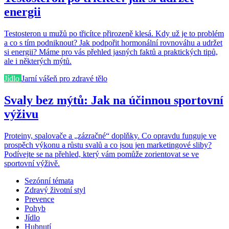
energii
Testosteron u mužů po třicítce přirozeně klesá. Kdy už je to problém
a co s tím podniknout? Jak podpořit hormonální rovnováhu a udržet
si energii? Máme pro vás přehled jasných faktů a praktických tipů,
ale i některých mýtů.
Jídlo
Jarní vášeň pro zdravé tělo
Svaly bez mýtů: Jak na účinnou sportovní
výživu
Proteiny, spalovače a „zázračné“ doplňky. Co opravdu funguje ve
prospěch výkonu a růstu svalů a co jsou jen marketingové sliby?
Podívejte se na přehled, který vám pomůže zorientovat se ve
sportovní výživě.
Sezónní témata
Zdravý životní styl
Prevence
Pohyb
Jídlo
Hubnutí