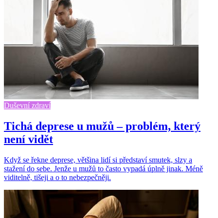
Duševní zdraví
Tichá deprese u mužů – problém, který
není vidět
Když se řekne deprese, většina lidí si představí smutek, slzy a
stažení do sebe. Jenže u mužů to často vypadá úplně jinak. Méně
viditelně, tišeji a o to nebezpečněji.