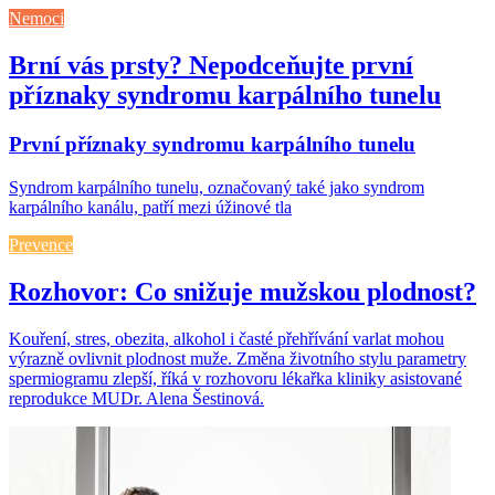
Nemoci
Brní vás prsty? Nepodceňujte první
příznaky syndromu karpálního tunelu
První příznaky syndromu karpálního tunelu
Syndrom karpálního tunelu, označovaný také jako syndrom
karpálního kanálu, patří mezi úžinové tla
Prevence
Rozhovor: Co snižuje mužskou plodnost?
Kouření, stres, obezita, alkohol i časté přehřívání varlat mohou
výrazně ovlivnit plodnost muže. Změna životního stylu parametry
spermiogramu zlepší, říká v rozhovoru lékařka kliniky asistované
reprodukce MUDr. Alena Šestinová.