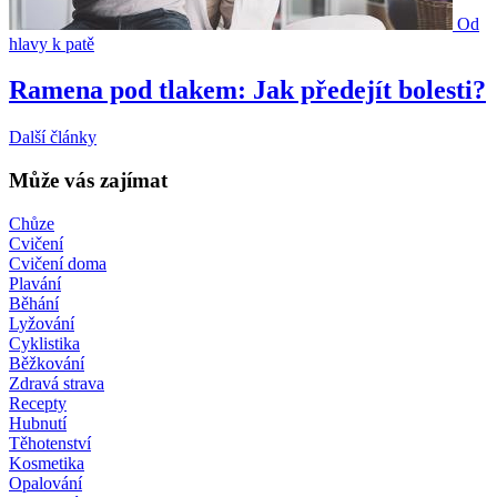
Od
hlavy k patě
Ramena pod tlakem: Jak předejít bolesti?
Další články
Může vás zajímat
Chůze
Cvičení
Cvičení doma
Plavání
Běhání
Lyžování
Cyklistika
Běžkování
Zdravá strava
Recepty
Hubnutí
Těhotenství
Kosmetika
Opalování