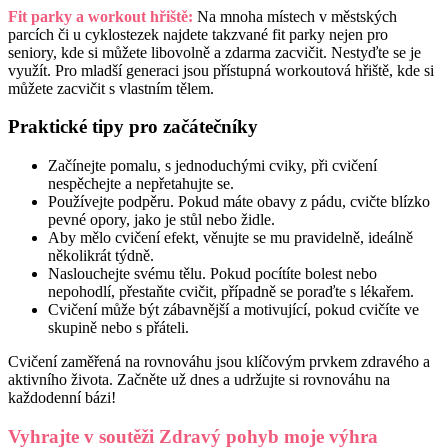
Fit parky a workout hřiště:
Na mnoha místech v městských
parcích či u cyklostezek najdete takzvané fit parky nejen pro
seniory, kde si můžete libovolně a zdarma zacvičit. Nestyďte se je
využít. Pro mladší generaci jsou přístupná workoutová hřiště, kde si
můžete zacvičit s vlastním tělem.
Praktické tipy pro začátečníky
Začínejte pomalu, s jednoduchými cviky, při cvičení
nespěchejte a nepřetahujte se.
Používejte podpěru. Pokud máte obavy z pádu, cvičte blízko
pevné opory, jako je stůl nebo židle.
Aby mělo cvičení efekt, věnujte se mu pravidelně, ideálně
několikrát týdně.
Naslouchejte svému tělu. Pokud pocítíte bolest nebo
nepohodlí, přestaňte cvičit, případně se poraďte s lékařem.
Cvičení může být zábavnější a motivující, pokud cvičíte ve
skupině nebo s přáteli.
Cvičení zaměřená na rovnováhu jsou klíčovým prvkem zdravého a
aktivního života. Začněte už dnes a udržujte si rovnováhu na
každodenní bázi!
Vyhrajte v soutěži Zdravý pohyb moje výhra