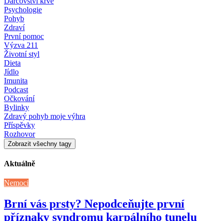
Dárcovství krve
Psychologie
Pohyb
Zdraví
První pomoc
Výzva 211
Životní styl
Dieta
Jídlo
Imunita
Podcast
Očkování
Bylinky
Zdravý pohyb moje výhra
Příspěvky
Rozhovor
Zobrazit všechny tagy
Aktuálně
Nemoci
Brní vás prsty? Nepodceňujte první
příznaky syndromu karpálního tunelu