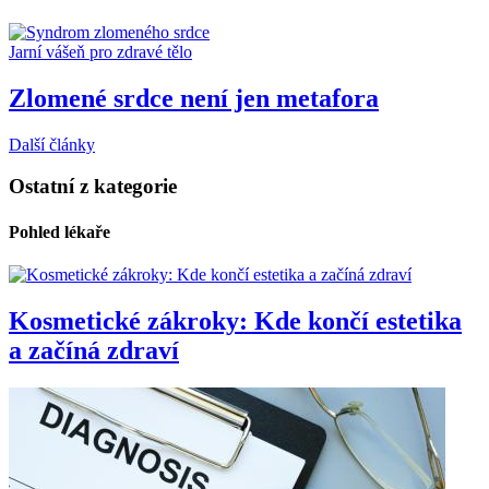
Jarní vášeň pro zdravé tělo
Zlomené srdce není jen metafora
Další články
Ostatní z kategorie
Pohled lékaře
Kosmetické zákroky: Kde končí estetika
a začíná zdraví