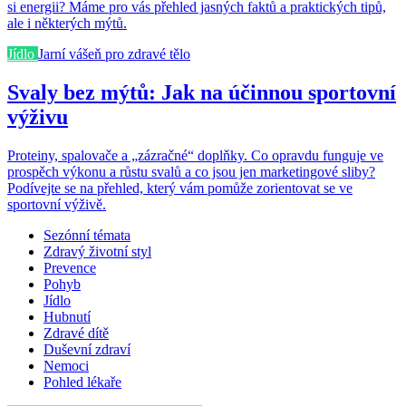
si energii? Máme pro vás přehled jasných faktů a praktických tipů,
ale i některých mýtů.
Jídlo
Jarní vášeň pro zdravé tělo
Svaly bez mýtů: Jak na účinnou sportovní
výživu
Proteiny, spalovače a „zázračné“ doplňky. Co opravdu funguje ve
prospěch výkonu a růstu svalů a co jsou jen marketingové sliby?
Podívejte se na přehled, který vám pomůže zorientovat se ve
sportovní výživě.
Sezónní témata
Zdravý životní styl
Prevence
Pohyb
Jídlo
Hubnutí
Zdravé dítě
Duševní zdraví
Nemoci
Pohled lékaře