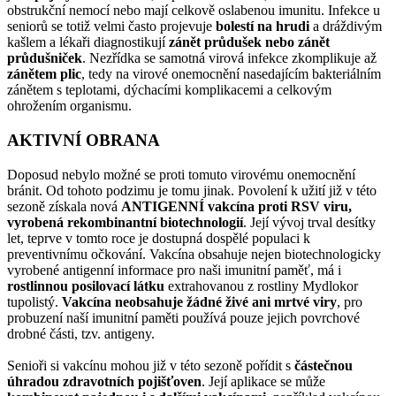
obstrukční nemocí nebo mají celkově oslabenou imunitu. Infekce u
seniorů se totiž velmi často projevuje
bolestí na hrudi
a dráždivým
kašlem a lékaři diagnostikují
zánět průdušek nebo zánět
průdušniček
. Nezřídka se samotná virová infekce zkomplikuje až
zánětem plic
, tedy na virové onemocnění nasedajícím bakteriálním
zánětem s teplotami, dýchacími komplikacemi a celkovým
ohrožením organismu.
AKTIVNÍ OBRANA
Doposud nebylo možné se proti tomuto virovému onemocnění
bránit. Od tohoto podzimu je tomu jinak. Povolení k užití již v této
sezoně získala nová
ANTIGENNÍ vakcína proti RSV viru,
vyrobená rekombinantní biotechnologií
. Její vývoj trval desítky
let, teprve v tomto roce je dostupná dospělé populaci k
preventivnímu očkování. Vakcína obsahuje nejen biotechnologicky
vyrobené antigenní informace pro naši imunitní paměť, má i
rostlinnou posilovací látku
extrahovanou z rostliny Mydlokor
tupolistý.
Vakcína neobsahuje žádné živé ani mrtvé viry
, pro
probuzení naší imunitní paměti používá pouze jejich povrchové
drobné části, tzv. antigeny.
Senioři si vakcínu mohou již v této sezoně pořídit s
částečnou
úhradou zdravotních pojišťoven
. Její aplikace se může