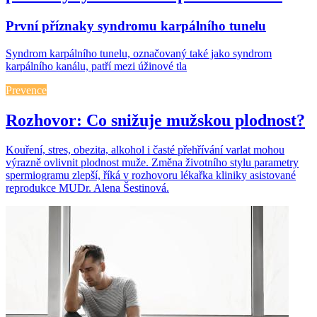
První příznaky syndromu karpálního tunelu
Syndrom karpálního tunelu, označovaný také jako syndrom
karpálního kanálu, patří mezi úžinové tla
Prevence
Rozhovor: Co snižuje mužskou plodnost?
Kouření, stres, obezita, alkohol i časté přehřívání varlat mohou
výrazně ovlivnit plodnost muže. Změna životního stylu parametry
spermiogramu zlepší, říká v rozhovoru lékařka kliniky asistované
reprodukce MUDr. Alena Šestinová.