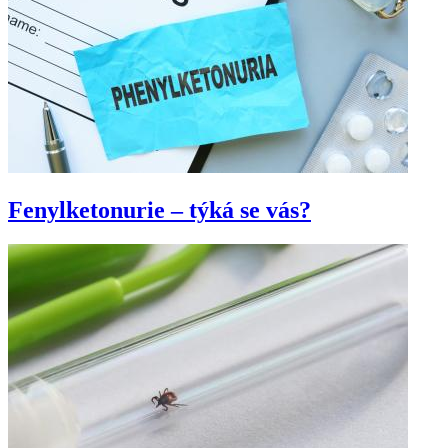
Fenylketonurie – týká se vás?