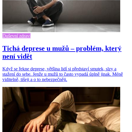
Duševní zdraví
Tichá deprese u mužů – problém, který
není vidět
Když se řekne deprese, většina lidí si představí smutek, slzy a
stažení do sebe. Jenže u mužů to často vypadá úplně jinak. Méně
viditelně, tišeji a o to nebezpečněji.