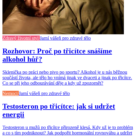
Zdravý životní styl
Jarní vášeň pro zdravé tělo
Rozhovor: Proč po třicítce snášíme
alkohol hůř?
Sklenička po práci nebo pivo po sportu? Alkohol je u nás běžnou
součástí života, ale tělo ho vnímá jinak ve dvaceti a jinak po třicítce.
Co se při jeho odbourávání děje a kdy už zpozornět?
Nemoci
Jarní vášeň pro zdravé tělo
Testosteron po třicítce: jak si udržet
energii
Testosteron u mužů po třicítce přirozeně klesá. Kdy už je to problém
a co s tím podniknout? Jak podpořit hormonální rovnováhu a udržet