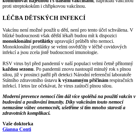
kombinovat najednou i s dalšími vakcínami
, například vakcínou
proti streptokokům i chřipkovou vakcínou.
LÉČBA DĚTSKÝCH INFEKCÍ
Vakcínu není možné použít u dětí, není pro tento účel schválena. V
blízké budoucnosti však dětští lékaři budou mít k dispozici
monoklonální protilátky
upravující průběh této nemoci.
Monoklonální protilátky se velmi osvědčily v léčbě covidových
infekcí a jsou zcela jistě budoucností imunologie.
RSV virus byl před pandemií v naší populaci velmi četně přítomný
každou sezonu
. Po pandemii znovu nastoupil minulý rok s plnou
silou, již v prosinci patřil při detekci Národní referenční laboratoře
Státního zdravotního ústavu
k významným příčinám
respiračních
infekcí. I letos lze očekávat, že virus zaútočí plnou silou.
Moderní prevence nemocí čím dál více spoléhá na použití vakcín v
budování a posilování imunity. Díky vakcínám touto nemocí
nemusíme vůbec onemocnět, ušetříme si tím mnoho starostí a
zdravotních komplikací.
Vaše doktorka
Gianna Conti