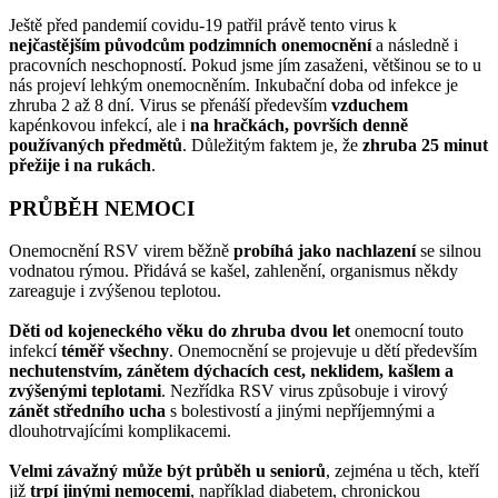
Ještě před pandemií covidu-19 patřil právě tento virus k
nejčastějším původcům podzimních onemocnění
a následně i
pracovních neschopností. Pokud jsme jím zasaženi, většinou se to u
nás projeví lehkým onemocněním. Inkubační doba od infekce je
zhruba 2 až 8 dní. Virus se přenáší především
vzduchem
kapénkovou infekcí, ale i
na hračkách, površích denně
používaných předmětů
. Důležitým faktem je, že
zhruba 25 minut
přežije i na rukách
.
PRŮBĚH NEMOCI
Onemocnění RSV virem běžně
probíhá jako nachlazení
se silnou
vodnatou rýmou. Přidává se kašel, zahlenění, organismus někdy
zareaguje i zvýšenou teplotou.
Děti od kojeneckého věku do zhruba dvou let
onemocní touto
infekcí
téměř všechny
. Onemocnění se projevuje u dětí především
nechutenstvím, zánětem dýchacích cest, neklidem, kašlem a
zvýšenými teplotami
. Nezřídka RSV virus způsobuje i virový
zánět středního ucha
s bolestivostí a jinými nepříjemnými a
dlouhotrvajícími komplikacemi.
Velmi závažný může být průběh u seniorů
, zejména u těch, kteří
již
trpí jinými nemocemi
, například diabetem, chronickou