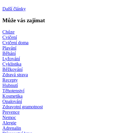
Další články
Může vás zajímat
Chůze
Cvičení
Cvičení doma
Plavání
Běhání
Lyžování
Cyklistika
Běžkování
Zdravá strava
Recepty
Hubnutí
Těhotenství
Kosmetika
Opalování
Zdravotní gramotnost
Prevence
Nemoc
Alergie
Adrenalin