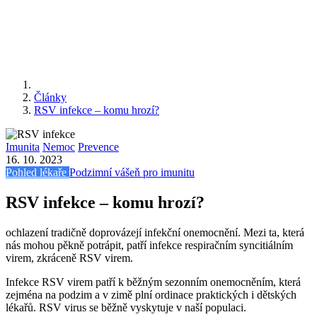
Články
RSV infekce – komu hrozí?
Imunita
Nemoc
Prevence
16. 10. 2023
Pohled lékaře
Podzimní vášeň pro imunitu
RSV infekce – komu hrozí?
ochlazení tradičně doprovázejí infekční onemocnění. Mezi ta, která
nás mohou pěkně potrápit, patří infekce respiračním syncitiálním
virem, zkráceně RSV virem.
Infekce RSV virem patří k běžným sezonním onemocněním, která
zejména na podzim a v zimě plní ordinace praktických i dětských
lékařů. RSV virus se běžně vyskytuje v naší populaci.