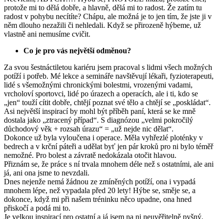
protože mi to dělá dobře, a hlavně, dělá mi to radost. Že zatím tu
radost v pohybu necítíte? Chápu, ale možná je to jen tím, že jste ji v
něm dlouho nezažili či nehledali. Když se přirozeně hýbeme, už
vlastně ani nemusíme cvičit.
Co je pro vás největší odměnou?
Za svou šestnáctiletou kariéru jsem pracoval s lidmi všech možných
potíží i potřeb. Mé lekce a semináře navštěvují lékaři, fyzioterapeuti,
lidé s všemožnými chronickými bolestmi, vrozenými vadami,
vrcholoví sportovci, lidé po úrazech a operacích, ale i ti, kdo se
„jen“ touží cítit dobře, chtějí poznat své tělo a chtějí se „poskládat“.
Asi největší inspirací by mohl být příběh paní, která se ke mně
dostala jako „ztracený případ“. S diagnózou „velmi pokročilý
důchodový věk + rozsah úrazu“ = „už nejde nic dělat“.
Dokonce už byla vyloučena i operace. Měla vyhřezlé ploténky v
bedrech a v krční páteři a udělat byť jen pár kroků pro ni bylo téměř
nemožné. Pro bolest a závratě nedokázala otočit hlavou.
Přiznám se, že práce s ní trvala mnohem déle než s ostatními, ale ani
já, ani ona jsme to nevzdali.
Dnes nejenže nemá žádnou ze zmíněných potíží, ona i vypadá
mnohem lépe, než vypadala před 20 lety! Hýbe se, směje se, a
dokonce, když mi při našem tréninku něco upadne, ona hned
přiskočí a podá mi to.
Je velkou inspirací pro ostatní a já jsem na ni neuvěřitelně pyšný.