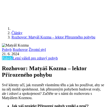
Články
Rozhovor: Matyáš Kozma – lektor Přirozeného pohybu
Pohyb
Rozhovor
Životní styl
21. 6. 2024
Pohyb
Letní vášeň pro zdravý pohyb
Rozhovor: Matyáš Kozma – lektor
Přirozeného pohybu
Své klienty učí, jak rozumět vlastnímu tělu a jak ho používat, aby se
na něj mohli spolehnout. Jak přirozeným pohybem budovat svaly,
ale i zdraví a spokojenost? Začtěte se s námi do rozhovoru s
Matyášem Kozmou.
Jak váš projekt Přirozený pohyb vznikl a proč?