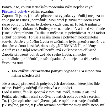
Pohyb je to, co tělu v dnešním moderním světě nejvíce chybí.
Přirozený pohyb
v plném rozsahu.
Zapomněli jsme, jak naše přirozenost vypadá, vyměnili jsme ji za to,
co je pro nás dnes „normální“. Mou prací je zkvalitnit lidem život
skrze pohyb… Dělám to doslova každý den, už 16 let. A miluji to.
Lidské tělo je dokonalé. Podívejte se na malé dítě, a ihned vám bude
jasné, o čem mluvím. Ta síla, ta mrštnost, ta pohyblivost. Ale i radost
a chuť do života. To vše s naším tělem a pohybem neoddělitelně
souvisí. Jenže v průběhu života se začínáme hýbat méně a méně… a
tím nám začnou klasické, dnes tedy „NORMÁLNÍ“ problémy.
Ať už vás ale trápí sebevětší potíže, má zkušenost hovoří jasně.
Zapojte přirozený pohyb zpět do svého života, a mnoho
„normálních problémů“ prostě odpadne. A to nejen na těle, velmi
často i na duši.
Jak cvičení Přirozeného pohybu vypadá? Co si pod tím
máme představit?
Jde o rozvoj přirozených pohybových dovedností, které jako lidé
máme. Právě ty udržují tělo zdravé a v kondici.
Lidé si myslí, že vše spočívá v tom, zda cvičí, realita je ale jiná.
Potíže, ale i jejich řešení spočívají v našich pohybových vzorcích.
To, jakým způsobem se hýbeme, jak se opíráme o svoje chodidla,
jak stojíme, jdeme, v jakém rozsahu používáme svoji kyčel nebo své