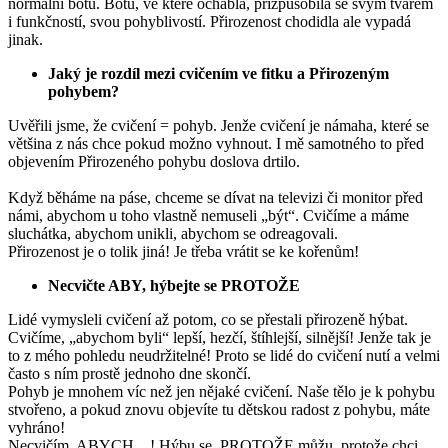
normální botu. Botu, ve které ochabla, přizpůsobila se svým tvarem
i funkčností, svou pohyblivostí. Přirozenost chodidla ale vypadá
jinak.
Jaký je rozdíl mezi cvičením ve fitku a Přirozeným
pohybem?
Uvěřili jsme, že cvičení = pohyb. Jenže cvičení je námaha, které se
většina z nás chce pokud možno vyhnout. I mě samotného to před
objevením Přirozeného pohybu doslova drtilo.
Když běháme na páse, chceme se dívat na televizi či monitor před
námi, abychom u toho vlastně nemuseli „být“. Cvičíme a máme
sluchátka, abychom unikli, abychom se odreagovali.
Přirozenost je o tolik jiná! Je třeba vrátit se ke kořenům!
Necvičte ABY, hýbejte se PROTOŽE
Lidé vymysleli cvičení až potom, co se přestali přirozeně hýbat.
Cvičíme, „abychom byli“ lepší, hezčí, štíhlejší, silnější! Jenže tak je
to z mého pohledu neudržitelné! Proto se lidé do cvičení nutí a velmi
často s ním prostě jednoho dne skončí.
Pohyb je mnohem víc než jen nějaké cvičení. Naše tělo je k pohybu
stvořeno, a pokud znovu objevíte tu dětskou radost z pohybu, máte
vyhráno!
Necvičím, ABYCH…! Hýbu se, PROTOŽE můžu, protože chci,