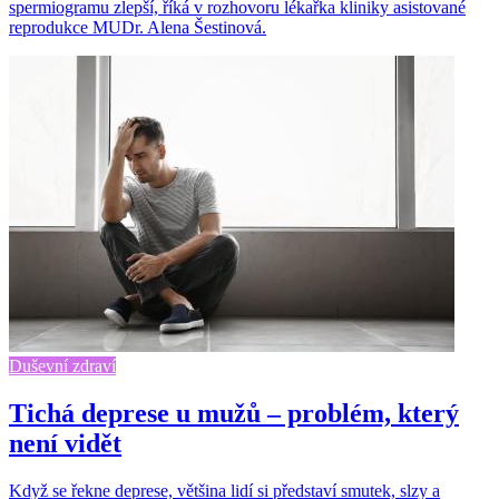
spermiogramu zlepší, říká v rozhovoru lékařka kliniky asistované
reprodukce MUDr. Alena Šestinová.
Duševní zdraví
Tichá deprese u mužů – problém, který
není vidět
Když se řekne deprese, většina lidí si představí smutek, slzy a