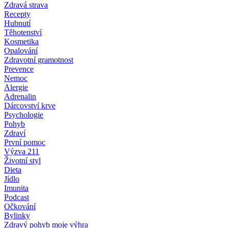
Zdravá strava
Recepty
Hubnutí
Těhotenství
Kosmetika
Opalování
Zdravotní gramotnost
Prevence
Nemoc
Alergie
Adrenalin
Dárcovství krve
Psychologie
Pohyb
Zdraví
První pomoc
Výzva 211
Životní styl
Dieta
Jídlo
Imunita
Podcast
Očkování
Bylinky
Zdravý pohyb moje výhra