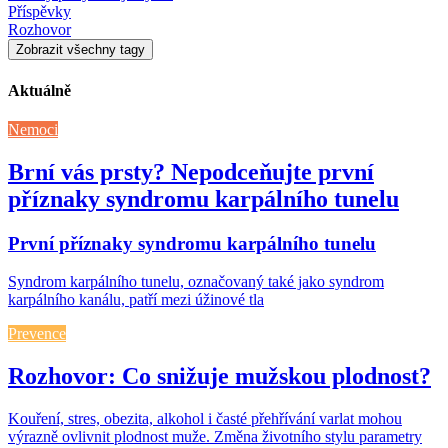
Příspěvky
Rozhovor
Zobrazit všechny tagy
Aktuálně
Nemoci
Brní vás prsty? Nepodceňujte první
příznaky syndromu karpálního tunelu
První příznaky syndromu karpálního tunelu
Syndrom karpálního tunelu, označovaný také jako syndrom
karpálního kanálu, patří mezi úžinové tla
Prevence
Rozhovor: Co snižuje mužskou plodnost?
Kouření, stres, obezita, alkohol i časté přehřívání varlat mohou
výrazně ovlivnit plodnost muže. Změna životního stylu parametry