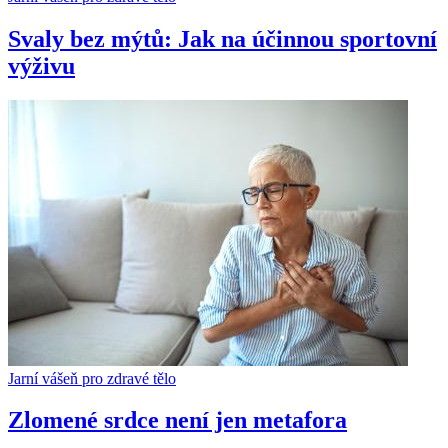
Svaly bez mýtů: Jak na účinnou sportovní
výživu
Jarní vášeň pro zdravé tělo
Zlomené srdce není jen metafora