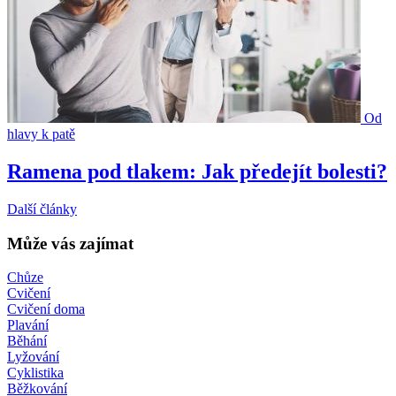
Od
hlavy k patě
Ramena pod tlakem: Jak předejít bolesti?
Další články
Může vás zajímat
Chůze
Cvičení
Cvičení doma
Plavání
Běhání
Lyžování
Cyklistika
Běžkování