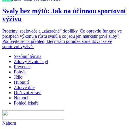
Svaly bez mýtů: Jak na účinnou sportovní
výživu
Proteiny, spalovače a „zázračné“ doplňky. Co opravdu funguje ve
prospěch výkonu a růstu svalů a co jsou jen marketingové sliby?
Podívejte se na přehled, který vám pomůže zorientovat se ve
sportovní výživě.
Sezónní témata
Zdravý životní styl
Prevence
Pohyb
Jídlo
Hubnutí
Zdravé dítě
Duševní zdraví
Nemoci
Pohled lékaře
Nahoru