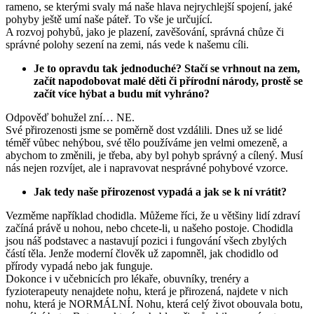
rameno, se kterými svaly má naše hlava nejrychlejší spojení, jaké
pohyby ještě umí naše páteř. To vše je určující.
A rozvoj pohybů, jako je plazení, zavěšování, správná chůze či
správné polohy sezení na zemi, nás vede k našemu cíli.
Je to opravdu tak jednoduché? Stačí se vrhnout na zem,
začít napodobovat malé děti či přírodní národy, prostě se
začít více hýbat a budu mít vyhráno?
Odpověď bohužel zní… NE.
Své přirozenosti jsme se poměrně dost vzdálili. Dnes už se lidé
téměř vůbec nehýbou, své tělo používáme jen velmi omezeně, a
abychom to změnili, je třeba, aby byl pohyb správný a cílený. Musí
nás nejen rozvíjet, ale i napravovat nesprávné pohybové vzorce.
Jak tedy naše přirozenost vypadá a jak se k ní vrátit?
Vezměme například chodidla. Můžeme říci, že u většiny lidí zdraví
začíná právě u nohou, nebo chcete-li, u našeho postoje. Chodidla
jsou náš podstavec a nastavují pozici i fungování všech zbylých
částí těla. Jenže moderní člověk už zapomněl, jak chodidlo od
přírody vypadá nebo jak funguje.
Dokonce i v učebnicích pro lékaře, obuvníky, trenéry a
fyzioterapeuty nenajdete nohu, která je přirozená, najdete v nich
nohu, která je NORMÁLNÍ. Nohu, která celý život obouvala botu,