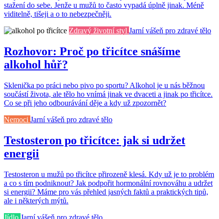
stažení do sebe. Jenže u mužů to často vypadá úplně jinak. Méně
viditelně, tišeji a o to nebezpečněji.
Zdravý životní styl
Jarní vášeň pro zdravé tělo
Rozhovor: Proč po třicítce snášíme
alkohol hůř?
Sklenička po práci nebo pivo po sportu? Alkohol je u nás běžnou
součástí života, ale tělo ho vnímá jinak ve dvaceti a jinak po třicítce.
Co se při jeho odbourávání děje a kdy už zpozornět?
Nemoci
Jarní vášeň pro zdravé tělo
Testosteron po třicítce: jak si udržet
energii
Testosteron u mužů po třicítce přirozeně klesá. Kdy už je to problém
a co s tím podniknout? Jak podpořit hormonální rovnováhu a udržet
si energii? Máme pro vás přehled jasných faktů a praktických tipů,
ale i některých mýtů.
Jídlo
Jarní vášeň pro zdravé tělo