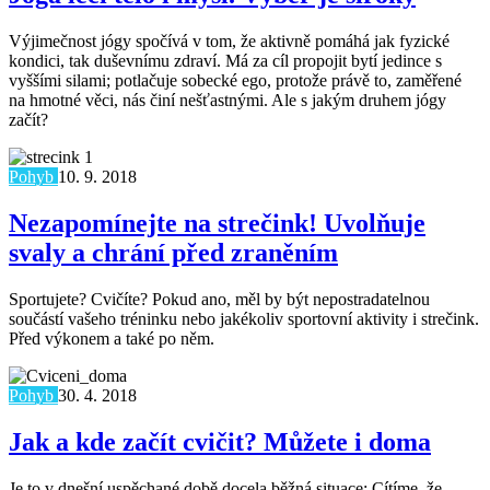
Výjimečnost jógy spočívá v tom, že aktivně pomáhá jak fyzické
kondici, tak duševnímu zdraví. Má za cíl propojit bytí jedince s
vyššími silami; potlačuje sobecké ego, protože právě to, zaměřené
na hmotné věci, nás činí nešťastnými. Ale s jakým druhem jógy
začít?
Pohyb
10. 9. 2018
Nezapomínejte na strečink! Uvolňuje
svaly a chrání před zraněním
Sportujete? Cvičíte? Pokud ano, měl by být nepostradatelnou
součástí vašeho tréninku nebo jakékoliv sportovní aktivity i strečink.
Před výkonem a také po něm.
Pohyb
30. 4. 2018
Jak a kde začít cvičit? Můžete i doma
Je to v dnešní uspěchané době docela běžná situace: Cítíme, že