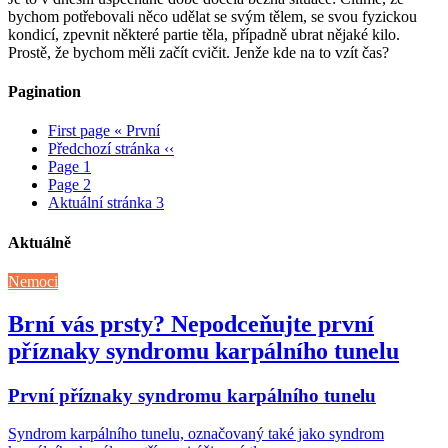
bychom potřebovali něco udělat se svým tělem, se svou fyzickou
kondicí, zpevnit některé partie těla, případně ubrat nějaké kilo.
Prostě, že bychom měli začít cvičit. Jenže kde na to vzít čas?
Pagination
First page
« První
Předchozí stránka
‹‹
Page
1
Page
2
Aktuální stránka
3
Aktuálně
Nemoci
Brní vás prsty? Nepodceňujte první
příznaky syndromu karpálního tunelu
První příznaky syndromu karpálního tunelu
Syndrom karpálního tunelu, označovaný také jako syndrom