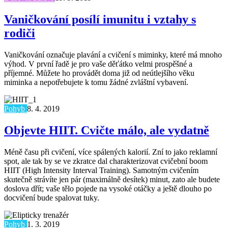
Vaničkování posílí imunitu i vztahy s
rodiči
Vaničkování označuje plavání a cvičení s miminky, které má mnoho
výhod. V první řadě je pro vaše děťátko velmi prospěšné a
příjemné. Můžete ho provádět doma již od neútlejšího věku
miminka a nepotřebujete k tomu žádné zvláštní vybavení.
Pohyb
8. 4. 2019
Objevte HIIT. Cvičte málo, ale vydatně
Méně času při cvičení, více spálených kalorií. Zní to jako reklamní
spot, ale tak by se ve zkratce dal charakterizovat cvičební boom
HIIT (High Intensity Interval Training). Samotným cvičením
skutečně strávíte jen pár (maximálně desítek) minut, zato ale budete
doslova dřít; vaše tělo pojede na vysoké otáčky a ještě dlouho po
docvičení bude spalovat tuky.
Pohyb
1. 3. 2019