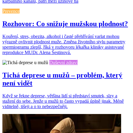
karpálního kanálu, patří mezi úžinové tla
Prevence
Rozhovor: Co snižuje mužskou plodnost?
Kouření, stres, obezita, alkohol i časté přehřívání varlat mohou
výrazně ovlivnit plodnost muže. Změna životního stylu parametry
spermiogramu zlepší, říká v rozhovoru lékařka kliniky asistované
reprodukce MUDr. Alena Šestinová.
Duševní zdraví
Tichá deprese u mužů – problém, který
není vidět
Když se řekne deprese, většina lidí si představí smutek, slzy a
stažení do sebe. Jenže u mužů to často vypadá úplně jinak. Méně
viditelně, tišeji a o to nebezpečněji.