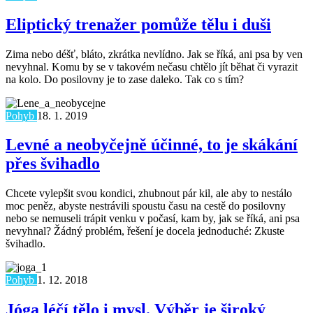
Eliptický trenažer pomůže tělu i duši
Zima nebo déšť, bláto, zkrátka nevlídno. Jak se říká, ani psa by ven
nevyhnal. Komu by se v takovém nečasu chtělo jít běhat či vyrazit
na kolo. Do posilovny je to zase daleko. Tak co s tím?
Pohyb
18. 1. 2019
Levné a neobyčejně účinné, to je skákání
přes švihadlo
Chcete vylepšit svou kondici, zhubnout pár kil, ale aby to nestálo
moc peněz, abyste nestrávili spoustu času na cestě do posilovny
nebo se nemuseli trápit venku v počasí, kam by, jak se říká, ani psa
nevyhnal? Žádný problém, řešení je docela jednoduché: Zkuste
švihadlo.
Pohyb
1. 12. 2018
Jóga léčí tělo i mysl. Výběr je široký