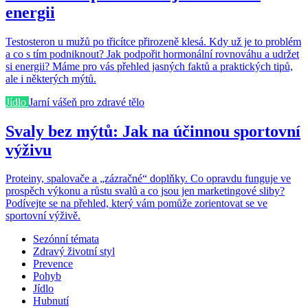
energii
Testosteron u mužů po třicítce přirozeně klesá. Kdy už je to problém
a co s tím podniknout? Jak podpořit hormonální rovnováhu a udržet
si energii? Máme pro vás přehled jasných faktů a praktických tipů,
ale i některých mýtů.
Jídlo
Jarní vášeň pro zdravé tělo
Svaly bez mýtů: Jak na účinnou sportovní
výživu
Proteiny, spalovače a „zázračné“ doplňky. Co opravdu funguje ve
prospěch výkonu a růstu svalů a co jsou jen marketingové sliby?
Podívejte se na přehled, který vám pomůže zorientovat se ve
sportovní výživě.
Sezónní témata
Zdravý životní styl
Prevence
Pohyb
Jídlo
Hubnutí