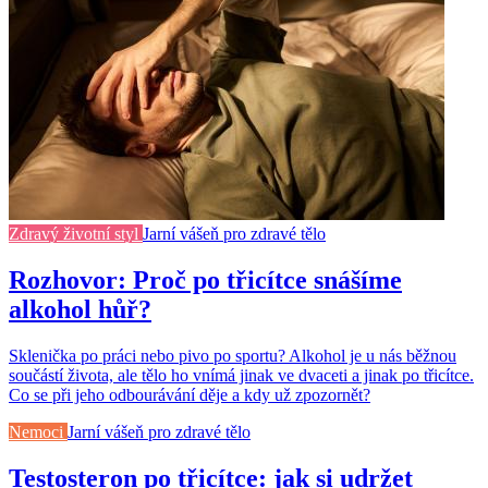
Zdravý životní styl
Jarní vášeň pro zdravé tělo
Rozhovor: Proč po třicítce snášíme
alkohol hůř?
Sklenička po práci nebo pivo po sportu? Alkohol je u nás běžnou
součástí života, ale tělo ho vnímá jinak ve dvaceti a jinak po třicítce.
Co se při jeho odbourávání děje a kdy už zpozornět?
Nemoci
Jarní vášeň pro zdravé tělo
Testosteron po třicítce: jak si udržet