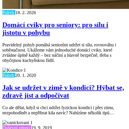
Pohyb
18. 2. 2026
Domácí cviky pro seniory: pro sílu i
jistotu v pohybu
Pravidelný pohyb pomáhá seniorům udržet si sílu, rovnováhu i
soběstačnost. Ukážeme vám jednoduché domácí cviky, které
zvládne úplně každý – bez náčiní a hlavně bezpečně, třeba s
obyčejnou kuchyňskou židlí.
Pohyb
20. 1. 2020
Jak se udržet v zimě v kondici? Hýbat se,
zdravě jíst a odpočívat
Co ale dělat, když si chci udržet fyzickou kondici i přes zimu,
nezpohodlnět a nepřibrat kila navíc? Nabízíme několik tipů…
Duševní zdraví
19. 9. 2019