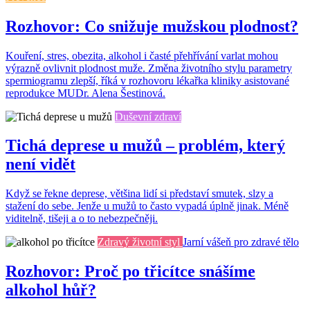
Rozhovor: Co snižuje mužskou plodnost?
Kouření, stres, obezita, alkohol i časté přehřívání varlat mohou
výrazně ovlivnit plodnost muže. Změna životního stylu parametry
spermiogramu zlepší, říká v rozhovoru lékařka kliniky asistované
reprodukce MUDr. Alena Šestinová.
Duševní zdraví
Tichá deprese u mužů – problém, který
není vidět
Když se řekne deprese, většina lidí si představí smutek, slzy a
stažení do sebe. Jenže u mužů to často vypadá úplně jinak. Méně
viditelně, tišeji a o to nebezpečněji.
Zdravý životní styl
Jarní vášeň pro zdravé tělo
Rozhovor: Proč po třicítce snášíme
alkohol hůř?