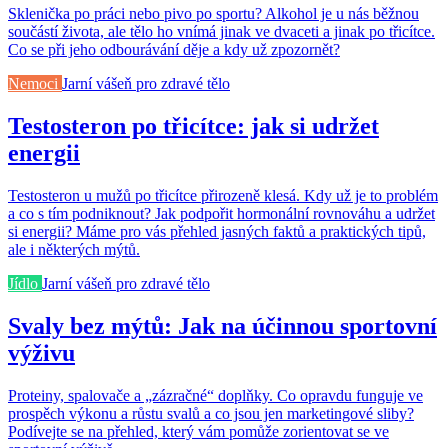
Sklenička po práci nebo pivo po sportu? Alkohol je u nás běžnou
součástí života, ale tělo ho vnímá jinak ve dvaceti a jinak po třicítce.
Co se při jeho odbourávání děje a kdy už zpozornět?
Nemoci
Jarní vášeň pro zdravé tělo
Testosteron po třicítce: jak si udržet
energii
Testosteron u mužů po třicítce přirozeně klesá. Kdy už je to problém
a co s tím podniknout? Jak podpořit hormonální rovnováhu a udržet
si energii? Máme pro vás přehled jasných faktů a praktických tipů,
ale i některých mýtů.
Jídlo
Jarní vášeň pro zdravé tělo
Svaly bez mýtů: Jak na účinnou sportovní
výživu
Proteiny, spalovače a „zázračné“ doplňky. Co opravdu funguje ve
prospěch výkonu a růstu svalů a co jsou jen marketingové sliby?
Podívejte se na přehled, který vám pomůže zorientovat se ve