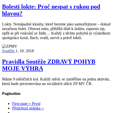
Bolesti lokte: Proč nespat s rukou pod
hlavou?
Lokty. Nenápadné klouby, které bereme jako samozřejmost – dokud
nezačnou bolet. Ohnout ruku, přiblížit dlaň k ústům, zapnout zip,
opřít se při vstávání ze židle… Každý z těchto pohybů je výsledkem
spolupráce kostí, šlach, svalů, nervů a právě loktů.
Soutěže
1. 10. 2018
Pravidla Soutěže ZDRAVÝ POHYB
MOJE VÝHRA
Máme 9 měsíčních kol. Každý měsíc se zaměříme na jednu aktivitu,
která bude prezentována na sociálních sítích ZP MV ČR.
Pagination
First page
« První
Předchozí stránka
‹‹
…