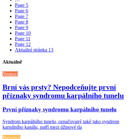
Page
5
Page
6
Page
7
Page
8
Page
9
Page
10
Page
11
Page
12
Aktuální stránka
13
Aktuálně
Nemoci
Brní vás prsty? Nepodceňujte první
příznaky syndromu karpálního tunelu
První příznaky syndromu karpálního tunelu
Syndrom karpálního tunelu, označovaný také jako syndrom
karpálního kanálu, patří mezi úžinové tla
Prevence