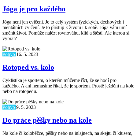
Jóga je pro každého
Jóga není jen cvičení. Je to celý systém fyzických, dechových i
mentálních cvičení. Je to přístup k životu i k sobě. Jóga vám umí
změnit život. Pomůže nalézt rovnováhu, klid a štěstí. Ale kterou si
vybrat?
Pohyb
16. 5. 2023
Rotoped vs. kolo
Cyklistika je sportem, o kterém můžeme říct, že se hodí pro
každého. A ani nemusíme říkat, že je sportem. Prostě ježdění na kole
nebo na rotopedu.
Pohyb
9. 5. 2023
Do práce pěšky nebo na kole
Na kole či koloběžce, pěšky nebo na inlajnech, na skejtu či klusem,