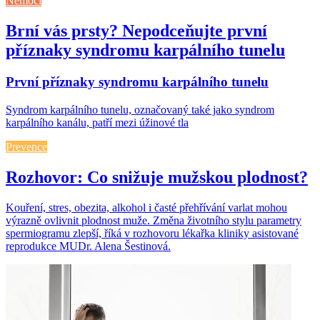
Nemoci
Brní vás prsty? Nepodceňujte první
příznaky syndromu karpálního tunelu
První příznaky syndromu karpálního tunelu
Syndrom karpálního tunelu, označovaný také jako syndrom
karpálního kanálu, patří mezi úžinové tla
Prevence
Rozhovor: Co snižuje mužskou plodnost?
Kouření, stres, obezita, alkohol i časté přehřívání varlat mohou
výrazně ovlivnit plodnost muže. Změna životního stylu parametry
spermiogramu zlepší, říká v rozhovoru lékařka kliniky asistované
reprodukce MUDr. Alena Šestinová.