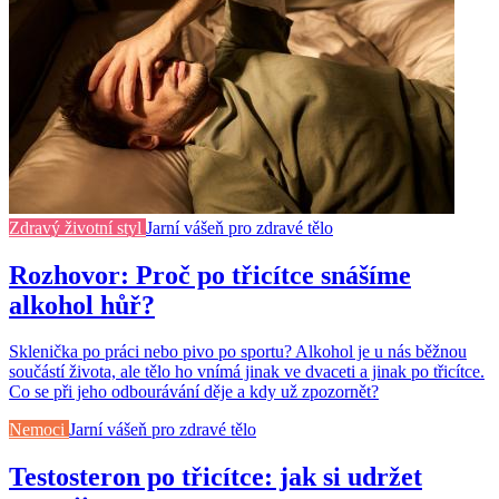
Zdravý životní styl
Jarní vášeň pro zdravé tělo
Rozhovor: Proč po třicítce snášíme
alkohol hůř?
Sklenička po práci nebo pivo po sportu? Alkohol je u nás běžnou
součástí života, ale tělo ho vnímá jinak ve dvaceti a jinak po třicítce.
Co se při jeho odbourávání děje a kdy už zpozornět?
Nemoci
Jarní vášeň pro zdravé tělo
Testosteron po třicítce: jak si udržet