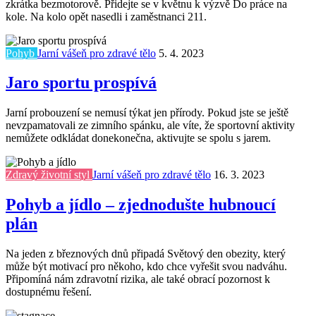
zkrátka bezmotorově. Přidejte se v květnu k výzvě Do práce na
kole. Na kolo opět nasedli i zaměstnanci 211.
Pohyb
Jarní vášeň pro zdravé tělo
5. 4. 2023
Jaro sportu prospívá
Jarní probouzení se nemusí týkat jen přírody. Pokud jste se ještě
nevzpamatovali ze zimního spánku, ale víte, že sportovní aktivity
nemůžete odkládat donekonečna, aktivujte se spolu s jarem.
Zdravý životní styl
Jarní vášeň pro zdravé tělo
16. 3. 2023
Pohyb a jídlo – zjednodušte hubnoucí
plán
Na jeden z březnových dnů připadá Světový den obezity, který
může být motivací pro někoho, kdo chce vyřešit svou nadváhu.
Připomíná nám zdravotní rizika, ale také obrací pozornost k
dostupnému řešení.