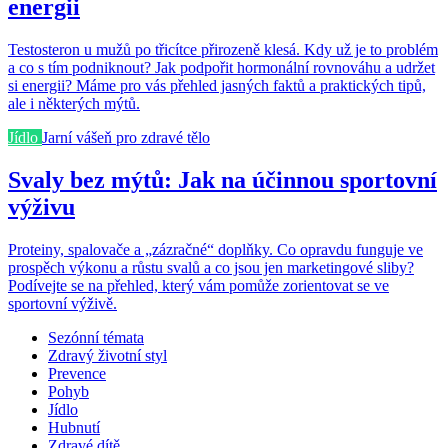
energii
Testosteron u mužů po třicítce přirozeně klesá. Kdy už je to problém
a co s tím podniknout? Jak podpořit hormonální rovnováhu a udržet
si energii? Máme pro vás přehled jasných faktů a praktických tipů,
ale i některých mýtů.
Jídlo
Jarní vášeň pro zdravé tělo
Svaly bez mýtů: Jak na účinnou sportovní
výživu
Proteiny, spalovače a „zázračné“ doplňky. Co opravdu funguje ve
prospěch výkonu a růstu svalů a co jsou jen marketingové sliby?
Podívejte se na přehled, který vám pomůže zorientovat se ve
sportovní výživě.
Sezónní témata
Zdravý životní styl
Prevence
Pohyb
Jídlo
Hubnutí
Zdravé dítě