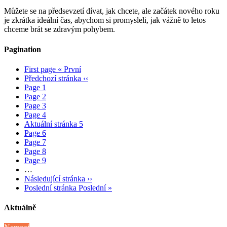
Můžete se na předsevzetí dívat, jak chcete, ale začátek nového roku
je zkrátka ideální čas, abychom si promysleli, jak vážně to letos
chceme brát se zdravým pohybem.
Pagination
First page
« První
Předchozí stránka
‹‹
Page
1
Page
2
Page
3
Page
4
Aktuální stránka
5
Page
6
Page
7
Page
8
Page
9
…
Následující stránka
››
Poslední stránka
Poslední »
Aktuálně