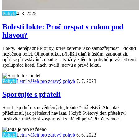
Pohyb
4. 3. 2026
Bolesti lokte: Proč nespat s rukou pod
hlavou?
Lokty. Nenápadné klouby, které bereme jako samozřejmost – dokud
nezačnou bolet. Ohnout ruku, přiblížit dlaň k ústům, zapnout zip,
opřít se při vstávání ze židle… Každý z těchto pohybů je výsledkem
spolupráce kostí, šlach, svalů, nervů a právě loktů.
Pohyb
Letní vášeň pro zdravý pohyb
7. 7. 2023
Sportujte s přáteli
Sport je jedním z osvědčených „tužidel“ přátelství. Ale také
příležitostí, jak přátelství navázat. I když Světový den přátelství
neslavíte, můžete si zasportovat s přáteli právě 30. července.
Pohyb
Letní vášeň pro zdravý pohyb
6. 6. 2023