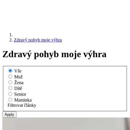
Zdravý pohyb moje výhra
Zdravý pohyb moje výhra
Vše
Muž
Žena
Dítě
Senior
Maminka
Filtrovat články