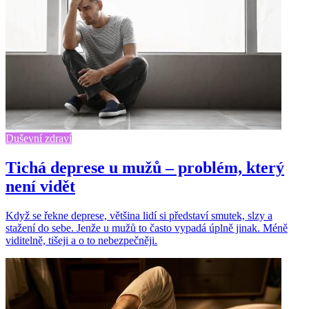
Duševní zdraví
Tichá deprese u mužů – problém, který
není vidět
Když se řekne deprese, většina lidí si představí smutek, slzy a
stažení do sebe. Jenže u mužů to často vypadá úplně jinak. Méně
viditelně, tišeji a o to nebezpečněji.