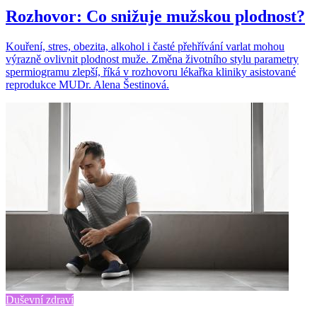
Rozhovor: Co snižuje mužskou plodnost?
Kouření, stres, obezita, alkohol i časté přehřívání varlat mohou
výrazně ovlivnit plodnost muže. Změna životního stylu parametry
spermiogramu zlepší, říká v rozhovoru lékařka kliniky asistované
reprodukce MUDr. Alena Šestinová.
Duševní zdraví