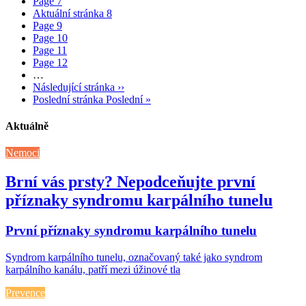
Page
7
Aktuální stránka
8
Page
9
Page
10
Page
11
Page
12
…
Následující stránka
››
Poslední stránka
Poslední »
Aktuálně
Nemoci
Brní vás prsty? Nepodceňujte první
příznaky syndromu karpálního tunelu
První příznaky syndromu karpálního tunelu
Syndrom karpálního tunelu, označovaný také jako syndrom
karpálního kanálu, patří mezi úžinové tla
Prevence