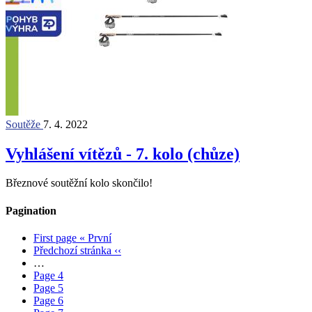
Soutěže
7. 4. 2022
Vyhlášení vítězů - 7. kolo (chůze)
Březnové soutěžní kolo skončilo!
Pagination
First page
« První
Předchozí stránka
‹‹
…
Page
4
Page
5
Page
6