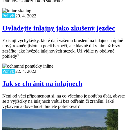
Dubnové soutěžní kolo skončilo!
Pohyb
29. 4. 2022
Ovládejte inlajny jako zkušený jezdec
Existují vychytávky, které dají vašemu bruslení na inlajnech úplně
nový rozměr, jistotu a pocit bezpečí, ale hlavně díky nim už brzy
zazáříte jako hvězda inlajnových stezek. Už vidíte ty obdivné
pohledy?
Pohyb
22. 4. 2022
Jak se chránit na inlajnech
Není od věci připomenout si, na co všechno je potřeba dbát, abyste
se z vyjížďky na inlajnech vrátili bez odřenin či zranění. Jaké
vybavení a dovednosti budete potřebovat?