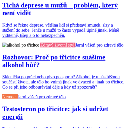
Tichá deprese u mužů – problém, který
není vidět
Když se řekne deprese, většina lidí si představí smutek, slzy a
stažení do sebe. Jenže u mužů to často vypadá úplně jinak. Méně
viditelně, tišeji a o to nebezpečněji.
Zdravý životní styl
Jarní vášeň pro zdravé tělo
Rozhovor: Proč po třicítce snášíme
alkohol hůř?
Sklenička po práci nebo pivo po sportu? Alkohol je u nás běžnou
součástí života, ale tělo ho vnímá jinak ve dvaceti a jinak po třicítce.
Co se při jeho odbourávání děje a kdy už zpozornět?
Nemoci
Jarní vášeň pro zdravé tělo
Testosteron po třicítce: jak si udržet
energii