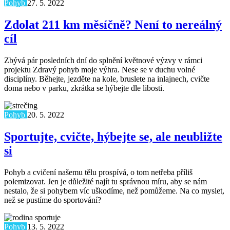
Pohyb
27. 5. 2022
Zdolat 211 km měsíčně? Není to nereálný
cíl
Zbývá pár posledních dní do splnění květnové výzvy v rámci
projektu Zdravý pohyb moje výhra. Nese se v duchu volné
disciplíny. Běhejte, jezděte na kole, bruslete na inlajnech, cvičte
doma nebo v parku, zkrátka se hýbejte dle libosti.
Pohyb
20. 5. 2022
Sportujte, cvičte, hýbejte se, ale neubližte
si
Pohyb a cvičení našemu tělu prospívá, o tom netřeba příliš
polemizovat. Jen je důležité najít tu správnou míru, aby se nám
nestalo, že si pohybem víc uškodíme, než pomůžeme. Na co myslet,
než se pustíme do sportování?
Pohyb
13. 5. 2022