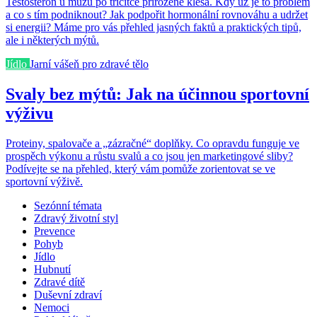
Testosteron u mužů po třicítce přirozeně klesá. Kdy už je to problém
a co s tím podniknout? Jak podpořit hormonální rovnováhu a udržet
si energii? Máme pro vás přehled jasných faktů a praktických tipů,
ale i některých mýtů.
Jídlo
Jarní vášeň pro zdravé tělo
Svaly bez mýtů: Jak na účinnou sportovní
výživu
Proteiny, spalovače a „zázračné“ doplňky. Co opravdu funguje ve
prospěch výkonu a růstu svalů a co jsou jen marketingové sliby?
Podívejte se na přehled, který vám pomůže zorientovat se ve
sportovní výživě.
Sezónní témata
Zdravý životní styl
Prevence
Pohyb
Jídlo
Hubnutí
Zdravé dítě
Duševní zdraví
Nemoci