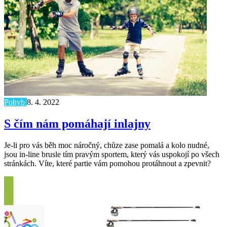
Pohyb
8. 4. 2022
S čím nám pomáhají inlajny
Je-li pro vás běh moc náročný, chůze zase pomalá a kolo nudné,
jsou in-line brusle tím pravým sportem, který vás uspokojí po všech
stránkách. Víte, které partie vám pomohou protáhnout a zpevnit?