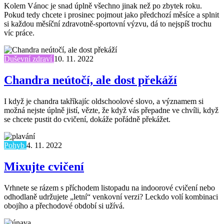
Kolem Vánoc je snad úplně všechno jinak než po zbytek roku.
Pokud tedy chcete i prosinec pojmout jako předchozí měsíce a splnit
si každou měsíční zdravotně-sportovní výzvu, dá to nejspíš trochu
víc práce.
Duševní zdraví
10. 11. 2022
Chandra neútočí, ale dost překáží
I když je chandra takříkajíc oldschoolové slovo, a významem si
možná nejste úplně jistí, vězte, že když vás přepadne ve chvíli, když
se chcete pustit do cvičení, dokáže pořádně překážet.
Pohyb
4. 11. 2022
Mixujte cvičení
Vrhnete se rázem s příchodem listopadu na indoorové cvičení nebo
odhodlaně udržujete „letní“ venkovní verzi? Leckdo volí kombinaci
obojího a přechodové období si užívá.