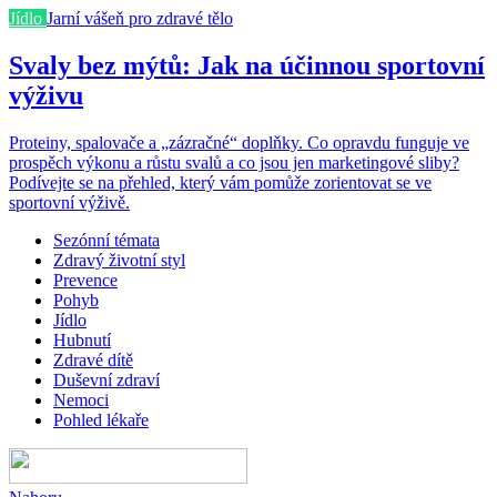
Jídlo
Jarní vášeň pro zdravé tělo
Svaly bez mýtů: Jak na účinnou sportovní
výživu
Proteiny, spalovače a „zázračné“ doplňky. Co opravdu funguje ve
prospěch výkonu a růstu svalů a co jsou jen marketingové sliby?
Podívejte se na přehled, který vám pomůže zorientovat se ve
sportovní výživě.
Sezónní témata
Zdravý životní styl
Prevence
Pohyb
Jídlo
Hubnutí
Zdravé dítě
Duševní zdraví
Nemoci
Pohled lékaře