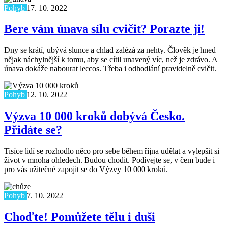
Pohyb
17. 10. 2022
Bere vám únava sílu cvičit? Porazte ji!
Dny se krátí, ubývá slunce a chlad zalézá za nehty. Člověk je hned
nějak náchylnější k tomu, aby se cítil unavený víc, než je zdrávo. A
únava dokáže nabourat leccos. Třeba i odhodlání pravidelně cvičit.
Pohyb
12. 10. 2022
Výzva 10 000 kroků dobývá Česko.
Přidáte se?
Tisíce lidí se rozhodlo něco pro sebe během října udělat a vylepšit si
život v mnoha ohledech. Budou chodit. Podívejte se, v čem bude i
pro vás užitečné zapojit se do Výzvy 10 000 kroků.
Pohyb
7. 10. 2022
Choďte! Pomůžete tělu i duši