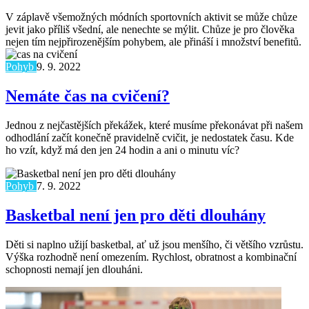
V záplavě všemožných módních sportovních aktivit se může chůze
jevit jako příliš všední, ale nenechte se mýlit. Chůze je pro člověka
nejen tím nejpřirozenějším pohybem, ale přináší i množství benefitů.
Pohyb
9. 9. 2022
Nemáte čas na cvičení?
Jednou z nejčastějších překážek, které musíme překonávat při našem
odhodlání začít konečně pravidelně cvičit, je nedostatek času. Kde
ho vzít, když má den jen 24 hodin a ani o minutu víc?
Pohyb
7. 9. 2022
Basketbal není jen pro děti dlouhány
Děti si naplno užijí basketbal, ať už jsou menšího, či většího vzrůstu.
Výška rozhodně není omezením. Rychlost, obratnost a kombinační
schopnosti nemají jen dlouháni.