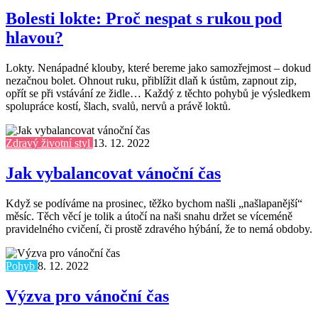
Bolesti lokte: Proč nespat s rukou pod
hlavou?
Lokty. Nenápadné klouby, které bereme jako samozřejmost – dokud
nezačnou bolet. Ohnout ruku, přiblížit dlaň k ústům, zapnout zip,
opřít se při vstávání ze židle… Každý z těchto pohybů je výsledkem
spolupráce kostí, šlach, svalů, nervů a právě loktů.
Zdravý životní styl
13. 12. 2022
Jak vybalancovat vánoční čas
Když se podíváme na prosinec, těžko bychom našli „našlapanější“
měsíc. Těch věcí je tolik a útočí na naši snahu držet se víceméně
pravidelného cvičení, či prostě zdravého hýbání, že to nemá obdoby.
Pohyb
8. 12. 2022
Výzva pro vánoční čas