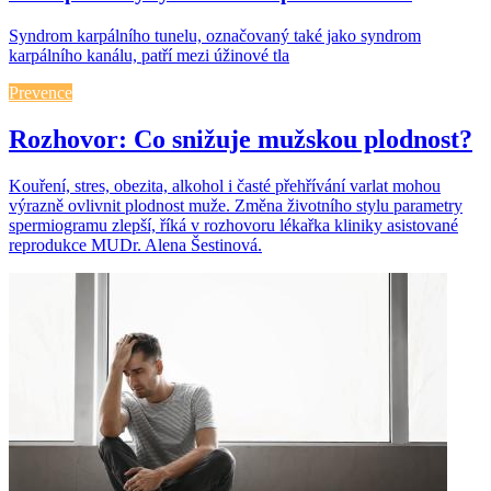
Syndrom karpálního tunelu, označovaný také jako syndrom
karpálního kanálu, patří mezi úžinové tla
Prevence
Rozhovor: Co snižuje mužskou plodnost?
Kouření, stres, obezita, alkohol i časté přehřívání varlat mohou
výrazně ovlivnit plodnost muže. Změna životního stylu parametry
spermiogramu zlepší, říká v rozhovoru lékařka kliniky asistované
reprodukce MUDr. Alena Šestinová.