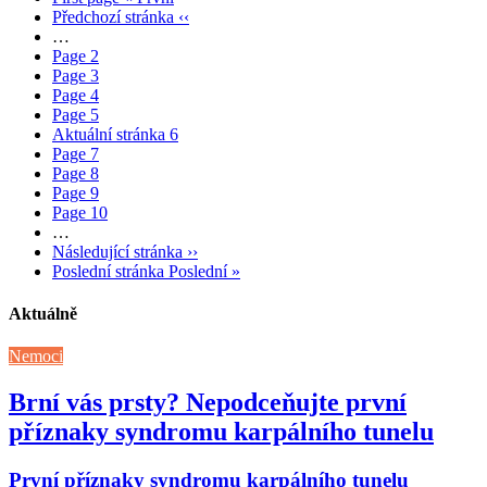
Předchozí stránka
‹‹
…
Page
2
Page
3
Page
4
Page
5
Aktuální stránka
6
Page
7
Page
8
Page
9
Page
10
…
Následující stránka
››
Poslední stránka
Poslední »
Aktuálně
Nemoci
Brní vás prsty? Nepodceňujte první
příznaky syndromu karpálního tunelu
První příznaky syndromu karpálního tunelu