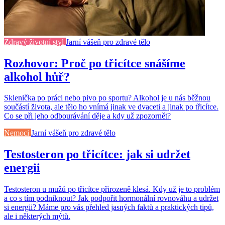
Zdravý životní styl
Jarní vášeň pro zdravé tělo
Rozhovor: Proč po třicítce snášíme
alkohol hůř?
Sklenička po práci nebo pivo po sportu? Alkohol je u nás běžnou
součástí života, ale tělo ho vnímá jinak ve dvaceti a jinak po třicítce.
Co se při jeho odbourávání děje a kdy už zpozornět?
Nemoci
Jarní vášeň pro zdravé tělo
Testosteron po třicítce: jak si udržet
energii
Testosteron u mužů po třicítce přirozeně klesá. Kdy už je to problém
a co s tím podniknout? Jak podpořit hormonální rovnováhu a udržet
si energii? Máme pro vás přehled jasných faktů a praktických tipů,
ale i některých mýtů.