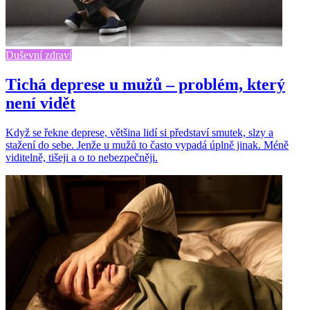
Duševní zdraví
Tichá deprese u mužů – problém, který
není vidět
Když se řekne deprese, většina lidí si představí smutek, slzy a
stažení do sebe. Jenže u mužů to často vypadá úplně jinak. Méně
viditelně, tišeji a o to nebezpečněji.