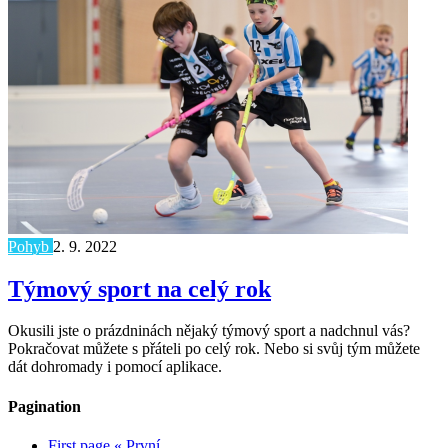
Pohyb
2. 9. 2022
Týmový sport na celý rok
Okusili jste o prázdninách nějaký týmový sport a nadchnul vás?
Pokračovat můžete s přáteli po celý rok. Nebo si svůj tým můžete
dát dohromady i pomocí aplikace.
Pagination
First page
« První