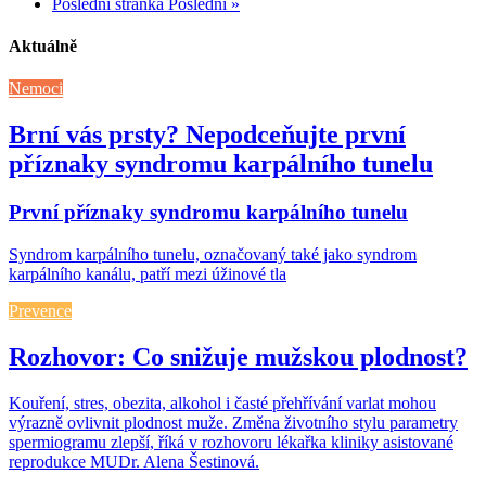
Poslední stránka
Poslední »
Aktuálně
Nemoci
Brní vás prsty? Nepodceňujte první
příznaky syndromu karpálního tunelu
První příznaky syndromu karpálního tunelu
Syndrom karpálního tunelu, označovaný také jako syndrom
karpálního kanálu, patří mezi úžinové tla
Prevence
Rozhovor: Co snižuje mužskou plodnost?
Kouření, stres, obezita, alkohol i časté přehřívání varlat mohou
výrazně ovlivnit plodnost muže. Změna životního stylu parametry
spermiogramu zlepší, říká v rozhovoru lékařka kliniky asistované
reprodukce MUDr. Alena Šestinová.