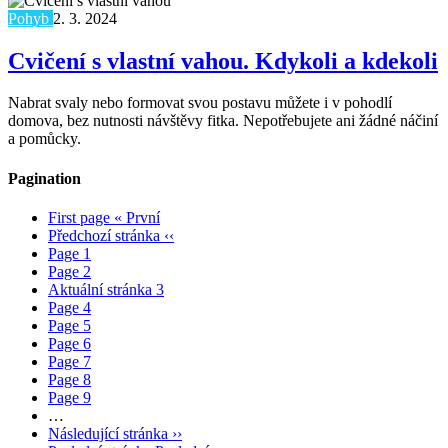
Pohyb
2. 3. 2024
Cvičení s vlastní vahou. Kdykoli a kdekoli
Nabrat svaly nebo formovat svou postavu můžete i v pohodlí
domova, bez nutnosti návštěvy fitka. Nepotřebujete ani žádné náčiní
a pomůcky.
Pagination
First page
« První
Předchozí stránka
‹‹
Page
1
Page
2
Aktuální stránka
3
Page
4
Page
5
Page
6
Page
7
Page
8
Page
9
…
Následující stránka
››