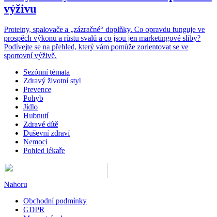
výživu
Proteiny, spalovače a „zázračné“ doplňky. Co opravdu funguje ve
prospěch výkonu a růstu svalů a co jsou jen marketingové sliby?
Podívejte se na přehled, který vám pomůže zorientovat se ve
sportovní výživě.
Sezónní témata
Zdravý životní styl
Prevence
Pohyb
Jídlo
Hubnutí
Zdravé dítě
Duševní zdraví
Nemoci
Pohled lékaře
Nahoru
Obchodní podmínky
GDPR