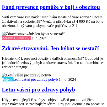
Fond prevence pomůže v boji s obezitou
Vadí vám vaše kila navíc? Není vám lhostejné vaše zdraví? Chcete
žít aktivněji a spokojeněji? Využijte příspěvku až 4 000 Kč na boj s
obezitou, který vám poskytne vaše pojišťovna 211.
Zdravý životní styl
2. 7. 2024
Zdravé stravování: Jen hýbat se nestačí
Hledáte klíč k prevenci obezity a dalších onemocnění? Odpověď je
jednoduchá: zdravý pohyb a zdravé stravování. Jen tato kombinace
zaručeně funguje.
Pohyb
Letní vášeň pro zdravý pohyb
14. 6. 2024
Letní vášeň pro zdravý pohyb
Kdy je ten nejlepší čas, abyste objevili vášeň pro aktivní životní
styl? Právě teď se začínajícím létem! Dny jsou dlouhé a na počasí se