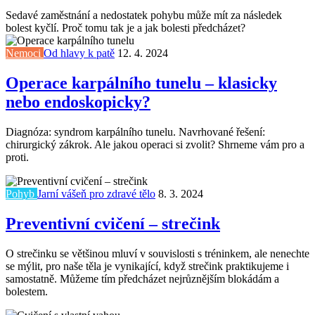
Sedavé zaměstnání a nedostatek pohybu může mít za následek
bolest kyčlí. Proč tomu tak je a jak bolesti předcházet?
Nemoci
Od hlavy k patě
12. 4. 2024
Operace karpálního tunelu – klasicky
nebo endoskopicky?
Diagnóza: syndrom karpálního tunelu. Navrhované řešení:
chirurgický zákrok. Ale jakou operaci si zvolit? Shrneme vám pro a
proti.
Pohyb
Jarní vášeň pro zdravé tělo
8. 3. 2024
Preventivní cvičení – strečink
O strečinku se většinou mluví v souvislosti s tréninkem, ale nenechte
se mýlit, pro naše těla je vynikající, když strečink praktikujeme i
samostatně. Můžeme tím předcházet nejrůznějším blokádám a
bolestem.