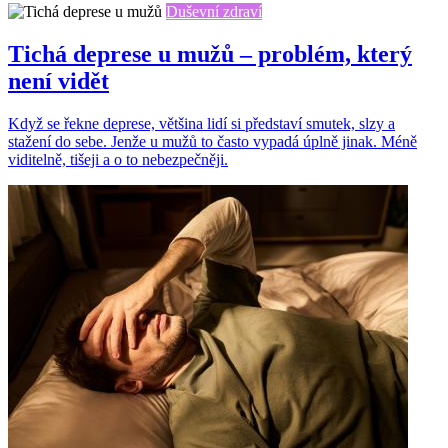
Duševní zdraví
Tichá deprese u mužů – problém, který
není vidět
Když se řekne deprese, většina lidí si představí smutek, slzy a
stažení do sebe. Jenže u mužů to často vypadá úplně jinak. Méně
viditelně, tišeji a o to nebezpečněji.