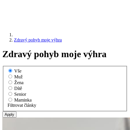
Zdravý pohyb moje výhra
Zdravý pohyb moje výhra
Vše
Muž
Žena
Dítě
Senior
Maminka
Filtrovat články