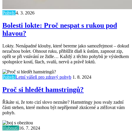
Pohyb
4. 3. 2026
Bolesti lokte: Proč nespat s rukou pod
hlavou?
Lokty. Nenápadné klouby, které bereme jako samozřejmost – dokud
nezačnou bolet. Ohnout ruku, přiblížit dlaň k ústům, zapnout zip,
opřít se při vstávání ze židle… Každý z těchto pohybů je výsledkem
spolupráce kostí, šlach, svalů, nervů a právě loktů.
Pohyb
Letní vášeň pro zdravý pohyb
1. 8. 2024
Proč si hledět hamstringů?
Říkáte si, že toto cizí slovo neznáte? Hamstringy jsou svaly zadní
části stehen, které mohou být nepříjemně zkrácené a ztěžovat vám
pohyb.
Hubnutí
16. 7. 2024