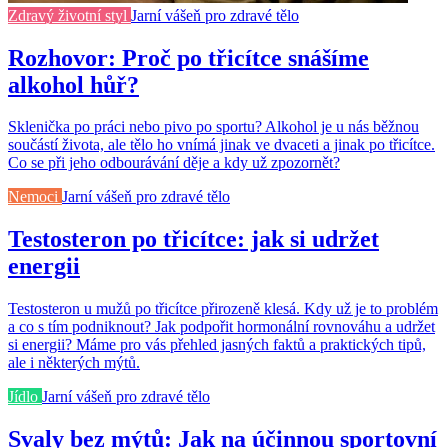
Zdravý životní styl
Jarní vášeň pro zdravé tělo
Rozhovor: Proč po třicítce snášíme
alkohol hůř?
Sklenička po práci nebo pivo po sportu? Alkohol je u nás běžnou
součástí života, ale tělo ho vnímá jinak ve dvaceti a jinak po třicítce.
Co se při jeho odbourávání děje a kdy už zpozornět?
Nemoci
Jarní vášeň pro zdravé tělo
Testosteron po třicítce: jak si udržet
energii
Testosteron u mužů po třicítce přirozeně klesá. Kdy už je to problém
a co s tím podniknout? Jak podpořit hormonální rovnováhu a udržet
si energii? Máme pro vás přehled jasných faktů a praktických tipů,
ale i některých mýtů.
Jídlo
Jarní vášeň pro zdravé tělo
Svaly bez mýtů: Jak na účinnou sportovní