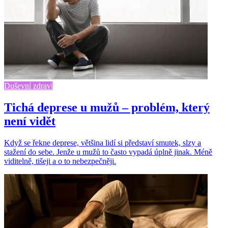
Duševní zdraví
Tichá deprese u mužů – problém, který
není vidět
Když se řekne deprese, většina lidí si představí smutek, slzy a
stažení do sebe. Jenže u mužů to často vypadá úplně jinak. Méně
viditelně, tišeji a o to nebezpečněji.