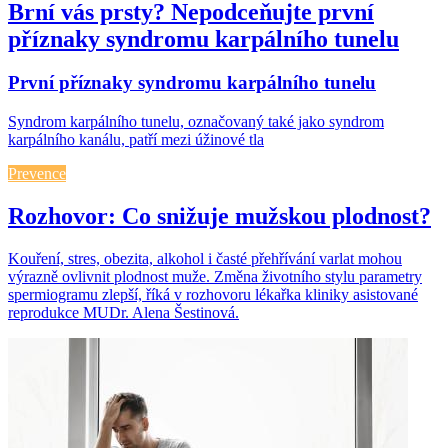
Brní vás prsty? Nepodceňujte první
příznaky syndromu karpálního tunelu
První příznaky syndromu karpálního tunelu
Syndrom karpálního tunelu, označovaný také jako syndrom
karpálního kanálu, patří mezi úžinové tla
Prevence
Rozhovor: Co snižuje mužskou plodnost?
Kouření, stres, obezita, alkohol i časté přehřívání varlat mohou
výrazně ovlivnit plodnost muže. Změna životního stylu parametry
spermiogramu zlepší, říká v rozhovoru lékařka kliniky asistované
reprodukce MUDr. Alena Šestinová.