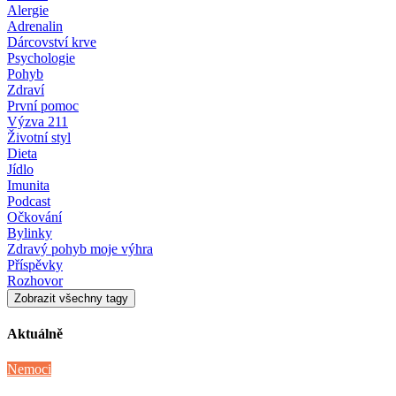
Alergie
Adrenalin
Dárcovství krve
Psychologie
Pohyb
Zdraví
První pomoc
Výzva 211
Životní styl
Dieta
Jídlo
Imunita
Podcast
Očkování
Bylinky
Zdravý pohyb moje výhra
Příspěvky
Rozhovor
Zobrazit všechny tagy
Aktuálně
Nemoci