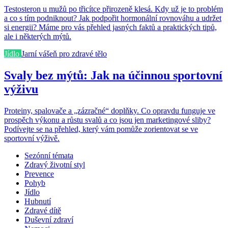
Testosteron u mužů po třicítce přirozeně klesá. Kdy už je to problém
a co s tím podniknout? Jak podpořit hormonální rovnováhu a udržet
si energii? Máme pro vás přehled jasných faktů a praktických tipů,
ale i některých mýtů.
Jídlo
Jarní vášeň pro zdravé tělo
Svaly bez mýtů: Jak na účinnou sportovní
výživu
Proteiny, spalovače a „zázračné“ doplňky. Co opravdu funguje ve
prospěch výkonu a růstu svalů a co jsou jen marketingové sliby?
Podívejte se na přehled, který vám pomůže zorientovat se ve
sportovní výživě.
Sezónní témata
Zdravý životní styl
Prevence
Pohyb
Jídlo
Hubnutí
Zdravé dítě
Duševní zdraví