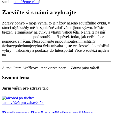
sami –
pomůžeme vám
!
Zacvičte si s námi a vyhrajte
Zdravý pohyb – moje výhra, to je název našeho soutěžního cyklu, v
rámci nějž každý měsíc společně zdoláváme jinou výzvu. Měsíc
březen je zaměřený na cviky s vlastní vahou těla. Nahrajte na náš
facebookový profil
pod soutěžní příspěvek fotku, jak cvičíte bez
pomůcek a náčiní. Nezapomeňte připojit soutěžní hashtagy
#zdravypohybmojevyhra #vlastnivaha a jste ve slosování o měsíční
výhry – tlakoměry a poukazy do Intersportu! Více o soutěži najdete
na
www.zdravypohybmojevyhra.cz
.
Autor:
Petra Škeříková, redaktorka portálu Zdraví jako vášeň
Sezónní téma
Jarní vášeň pro zdravé tělo
Jarní vášeň pro zdravé tělo