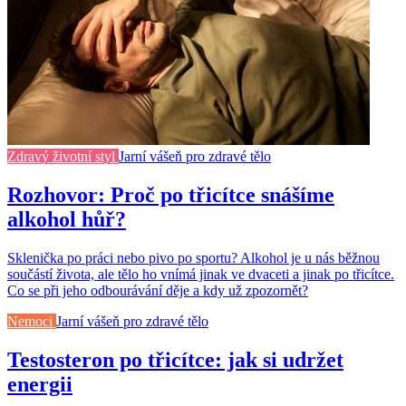
Zdravý životní styl
Jarní vášeň pro zdravé tělo
Rozhovor: Proč po třicítce snášíme
alkohol hůř?
Sklenička po práci nebo pivo po sportu? Alkohol je u nás běžnou
součástí života, ale tělo ho vnímá jinak ve dvaceti a jinak po třicítce.
Co se při jeho odbourávání děje a kdy už zpozornět?
Nemoci
Jarní vášeň pro zdravé tělo
Testosteron po třicítce: jak si udržet
energii