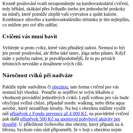
Kromě posilování svalů nezapomínejte na kardiovaskulární cvičení,
tedy běhání, skákání přes švihadlo (nebo jen jednoduché poskoky
na místě), které pomůže zlepšit vaši vytrvalost a spálit kalorie.
Kombinace silového a kardiovaskulárního tréninku je tím nejlepším,
co můžete pro své tělo udělat.
Cvičení vás musí bavit
Vybírejte si proto cviky, které vám přinášejí radost. Nemusí to být
jen prosté posilování, ale třeba také tanec, jóga nebo pilates. Když
máte z pohybu radost, je pravděpodobnější, že to po prvních
trénincích nevzdáte a dosáhnete svých cílů.
Náročnost cviků při nadváze
Pakliže trpíte nadváhou či
obezitou
, tato forma cvičení pro vás
nemusí být vhodná. Poraďte se nejdříve se svým lékařem o
vhodnosti provádění jednotlivých cviků. Lepší volbou pro vás bude
obyčejná svižná chůze, případně nordic walking, nebo třeba aqua
aerobic, který nezatěžuje klouby. Na boj s obezitou můžete využít
náš
příspěvek z Fondu prevence až 4 000 Kč
, na pravidelné cvičení
pak další
příspěvek 500 Kč na sportovní pohybové aktivity pro
dospělé
. U příležitosti Světového dne obezity, který připadá na 4.
března, bychom vám rádi připomněli, že v boji s obezitou nejste