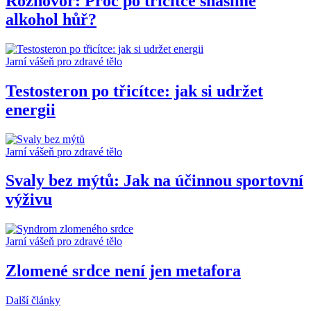
Rozhovor: Proč po třicítce snášíme
alkohol hůř?
Jarní vášeň pro zdravé tělo
Testosteron po třicítce: jak si udržet
energii
Jarní vášeň pro zdravé tělo
Svaly bez mýtů: Jak na účinnou sportovní
výživu
Jarní vášeň pro zdravé tělo
Zlomené srdce není jen metafora
Další články