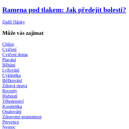
Ramena pod tlakem: Jak předejít bolesti?
Další články
Může vás zajímat
Chůze
Cvičení
Cvičení doma
Plavání
Běhání
Lyžování
Cyklistika
Běžkování
Zdravá strava
Recepty
Hubnutí
Těhotenství
Kosmetika
Opalování
Zdravotní gramotnost
Prevence
Nemoc