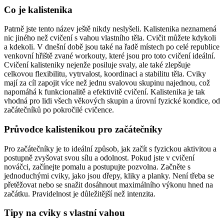
Co je kalistenika
Patrně jste tento název ještě nikdy neslyšeli. Kalistenika neznamená
nic jiného než cvičení s vahou vlastního těla. Cvičit můžete kdykoli
a kdekoli. V dnešní době jsou také na řadě místech po celé republice
venkovní hřiště zvané workouty, které jsou pro toto cvičení ideální.
Cvičení kalisteniky nejenže posiluje svaly, ale také zlepšuje
celkovou flexibilitu, vytrvalost, koordinaci a stabilitu těla. Cviky
mají za cíl zapojit více než jednu svalovou skupinu najednou, což
napomáhá k funkcionalitě a efektivitě cvičení. Kalistenika je tak
vhodná pro lidi všech věkových skupin a úrovní fyzické kondice, od
začátečníků po pokročilé cvičence.
Průvodce kalistenikou pro začátečníky
Pro začátečníky je to ideální způsob, jak začít s fyzickou aktivitou a
postupně zvyšovat svou sílu a odolnost. Pokud jste v cvičení
nováčci, začínejte pomalu a postupujte pozvolna. Začněte s
jednoduchými cviky, jako jsou dřepy, kliky a planky. Není třeba se
přetěžovat nebo se snažit dosáhnout maximálního výkonu hned na
začátku. Pravidelnost je důležitější než intenzita.
Tipy na cviky s vlastní vahou