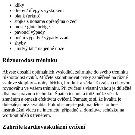
kliky
dřepy / dřepy s výskokem
plank (prkno)
stojka s nohama opřenýma o zeď
most / glute bridge
pavoučí výpady
boční výpady / výpady vzad
shyby
„mrtvý tah“ na jedné noze
Různorodost tréninku
Abyste dosáhli optimálních výsledků, zahrnujte do svého tréninku
různorodost cviků. Můžete zkombinovat cviky zaměřené na různé
svalové skupiny – nohy, břicho, hrudník a záda. To zajistí celkovou
rovnováhu ve vašem tréninku. Při cvičení s vlastní vahou je důležité
dbát na správnou techniku. Špatná technika totiž může vést k
zraněním a omezit efektivitu cvičení. Pamatujte si, že kvalita je
důležitější než kvantita. Pokud si nejste jistí, najděte si online
instruktážní videa na internetu, případně si domluvte schůzku na
workout hřišti s trenérem.
Zahrňte kardiovaskulární cvičení