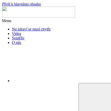
Přejít k hlavnímu obsahu
Menu
Na zdraví se musí chytře
Videa
Soutěže
O nás