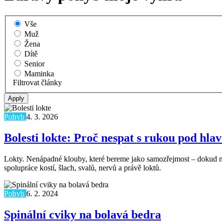
Vše
Muž
Žena
Dítě
Senior
Maminka
Filtrovat články
Pohyb
4. 3. 2026
Bolesti lokte: Proč nespat s rukou pod hla
Lokty. Nenápadné klouby, které bereme jako samozřejmost – dokud nez
spolupráce kostí, šlach, svalů, nervů a právě loktů.
Pohyb
6. 2. 2024
Spinální cviky na bolavá bedra