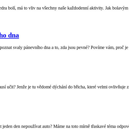
bedra bolí, má to vliv na všechny naše každodenní aktivity. Jak bolavý
ího dna
poznat svaly pánevního dna a to, zda jsou pevné? Povíme vám, proč je 
sí učit? Jenže je tu vědomé dýchání do břicha, které velmi ovlivňuje zdr
sit jeden den nepoužívat auto? Máme na toto mírně třaskavé téma odpově