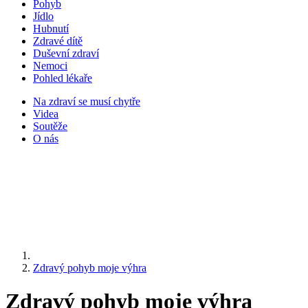
Pohyb
Jídlo
Hubnutí
Zdravé dítě
Duševní zdraví
Nemoci
Pohled lékaře
Na zdraví se musí chytře
Videa
Soutěže
O nás
Zdravý pohyb moje výhra
Zdravý pohyb moje výhra