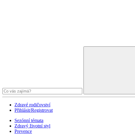
Zdravé rodičovství
Přihlásit/Registrovat
Sezónní témata
Zdravý životní styl
Prevence