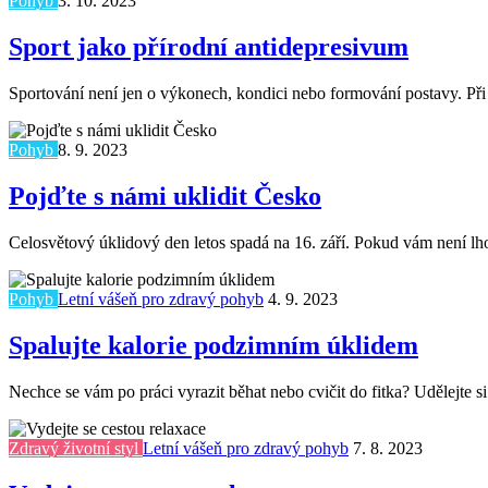
Pohyb
3. 10. 2023
Sport jako přírodní antidepresivum
Sportování není jen o výkonech, kondici nebo formování postavy. Při 
Pohyb
8. 9. 2023
Pojďte s námi uklidit Česko
Celosvětový úklidový den letos spadá na 16. září. Pokud vám není lhos
Pohyb
Letní vášeň pro zdravý pohyb
4. 9. 2023
Spalujte kalorie podzimním úklidem
Nechce se vám po práci vyrazit běhat nebo cvičit do fitka? Udělejte 
Zdravý životní styl
Letní vášeň pro zdravý pohyb
7. 8. 2023