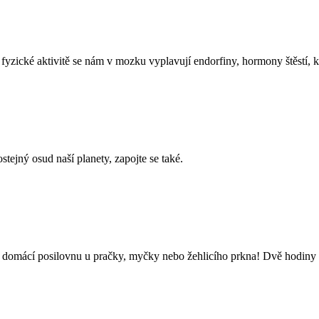
fyzické aktivitě se nám v mozku vyplavují endorfiny, hormony štěstí, kt
tejný osud naší planety, zapojte se také.
si domácí posilovnu u pračky, myčky nebo žehlicího prkna! Dvě hodiny u