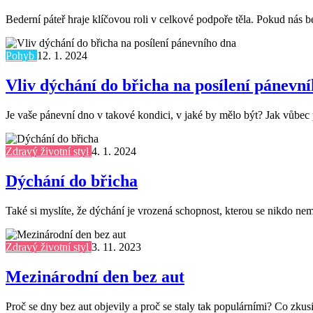
Bederní páteř hraje klíčovou roli v celkové podpoře těla. Pokud nás 
Pohyb
12. 1. 2024
Vliv dýchání do břicha na posílení pánevn
Je vaše pánevní dno v takové kondici, v jaké by mělo být? Jak vůbec 
Zdravý životní styl
4. 1. 2024
Dýchání do břicha
Také si myslíte, že dýchání je vrozená schopnost, kterou se nikdo nemu
Zdravý životní styl
3. 11. 2023
Mezinárodní den bez aut
Proč se dny bez aut objevily a proč se staly tak populárními? Co zku