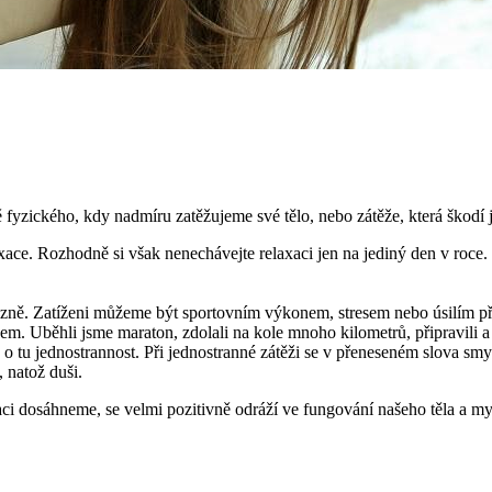
fyzického, kdy nadmíru zatěžujeme své tělo, nebo zátěže, která škodí ja
ce. Rozhodně si však nenechávejte relaxaci jen na jediný den v roce. R
zně. Zatíženi můžeme být sportovním výkonem, stresem nebo úsilím př
lakem. Uběhli jsme maraton, zdolali na kole mnoho kilometrů, připravili
de o tu jednostrannost. Při jednostranné zátěži se v přeneseném slova sm
, natož duši.
ci dosáhneme, se velmi pozitivně odráží ve fungování našeho těla a mys