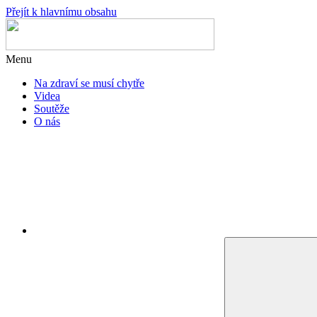
Přejít k hlavnímu obsahu
Menu
Na zdraví se musí chytře
Videa
Soutěže
O nás