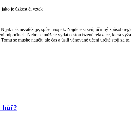
jako je úzkost či vztek
Nijak nás nezatěžuje, spíše naopak. Najděte si svůj účinný způsob rege
ní odpočinek. Nebo se můžete vydat cestou řízené relaxace, která vyžad
Tomu se musíte naučit, ale čas a úsilí věnované učení určitě stojí za to.
l hůř?