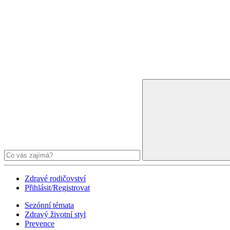
Zdravé rodičovství
Přihlásit/Registrovat
Sezónní témata
Zdravý životní styl
Prevence