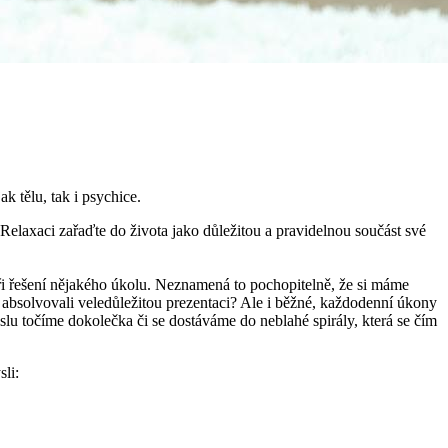
k tělu, tak i psychice.
elaxaci zařaďte do života jako důležitou a pravidelnou součást své
i řešení nějakého úkolu. Neznamená to pochopitelně, že si máme
 a absolvovali veledůležitou prezentaci? Ale i běžné, každodenní úkony
yslu točíme dokolečka či se dostáváme do neblahé spirály, která se čím
li: