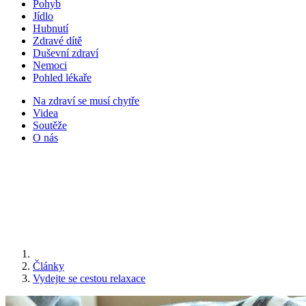
Pohyb
Jídlo
Hubnutí
Zdravé dítě
Duševní zdraví
Nemoci
Pohled lékaře
Na zdraví se musí chytře
Videa
Soutěže
O nás
Články
Vydejte se cestou relaxace