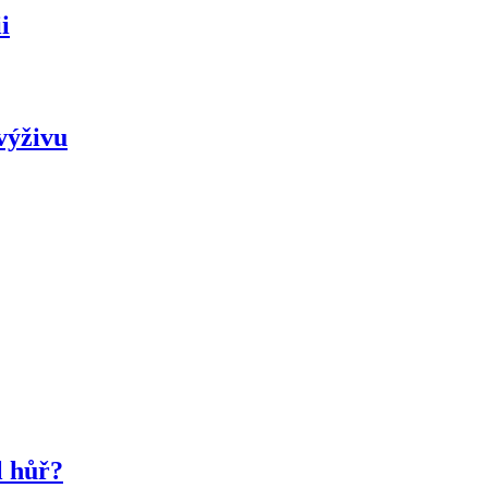
i
výživu
l hůř?