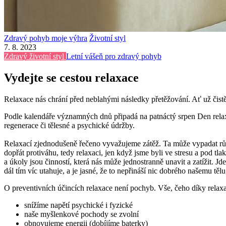
Zdravý pohyb moje výhra
Životní styl
7. 8. 2023
Zdravý životní styl
Letní vášeň pro zdravý pohyb
Vydejte se cestou relaxace
Relaxace nás chrání před neblahými následky přetěžování. Ať už čistě 
Podle kalendáře významných dnů připadá na patnáctý srpen Den relaxa
regenerace či tělesné a psychické údržby.
Relaxací zjednodušeně řečeno vyvažujeme zátěž. Ta může vypadat rů
dopřát protiváhu, tedy relaxaci, jen když jsme byli ve stresu a pod t
a úkoly jsou činností, která nás může jednostranně unavit a zatížit. J
dál tím víc utahuje, a je jasné, že to nepřináší nic dobrého našemu tělu
O preventivních účincích relaxace není pochyb. Vše, čeho díky relaxa
snížíme napětí psychické i fyzické
naše myšlenkové pochody se zvolní
obnovujeme energii (dobíjíme baterky)