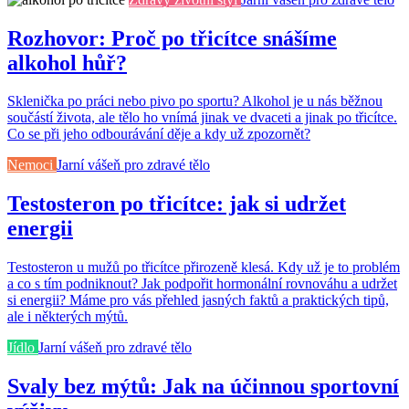
Rozhovor: Proč po třicítce snášíme
alkohol hůř?
Sklenička po práci nebo pivo po sportu? Alkohol je u nás běžnou
součástí života, ale tělo ho vnímá jinak ve dvaceti a jinak po třicítce.
Co se při jeho odbourávání děje a kdy už zpozornět?
Nemoci
Jarní vášeň pro zdravé tělo
Testosteron po třicítce: jak si udržet
energii
Testosteron u mužů po třicítce přirozeně klesá. Kdy už je to problém
a co s tím podniknout? Jak podpořit hormonální rovnováhu a udržet
si energii? Máme pro vás přehled jasných faktů a praktických tipů,
ale i některých mýtů.
Jídlo
Jarní vášeň pro zdravé tělo
Svaly bez mýtů: Jak na účinnou sportovní