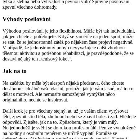
lýtka a stehna nebo vytrvalost a pevnou vůli? Správné posilování
zpevní všechno dohromady.
Výhody posilování
Výhodou posilování, je jeho flexibilnost. Může být tak individuální,
jak jen chcete a potřebujete. Když se zaměříte na jeden sport, může
se stát, že se jednostranná zátěž po nějakém čase projeví negativně.
V případě, že jednostranný pohyb nevyvažujete další vhodnou
tělesnou aktivitou a potřebnou rehabilitací, je pravděpodobné, že se
dostaví nějaký ten „tenisový loket“.
Jak na to
Na začátku by měla být alespoň nějaká představa, čeho chcete
dosáhnout. Ideálně vaše vlastní, protože, jak je vám jasné, má to co
dělat s motivací. Ale nemusíte samozřejmě vymýšlet něco
originálního, nechte se inspirovat.
Další krok je pro všechny stejný, ať už je vaším cílem vyrýsovat
tělo, zpevnit střed těla, zhubnout nebo se zbavit bolesti zad. Hledejte
odpovědi. Zjistěte, jak na to. Způsobem, který je vám milý.
Nejjednodušší je svěřit se do rukou profesionálů. Peníze vynaložené
na hodiny s osobním trenérem se určitě vyplatí. Pomůže se
zpřesněním vaší představy, protože ví, co spolu souvisí. Nastaví