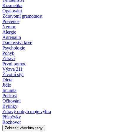
Těhotenství
Kosmetika
Opalování
Zdravotní gramotnost
Prevence
Nemoc
Alergie
Adrenalin
Dárcovství krve
Psychologie
Pohyb
Zdraví
První pomoc
Výzva 211
Životní styl
Dieta
Jídlo
Imunita
Podcast
Očkování
Bylinky
Zdravý pohyb moje výhra
Příspěvky
Rozhovor
Zobrazit všechny tagy