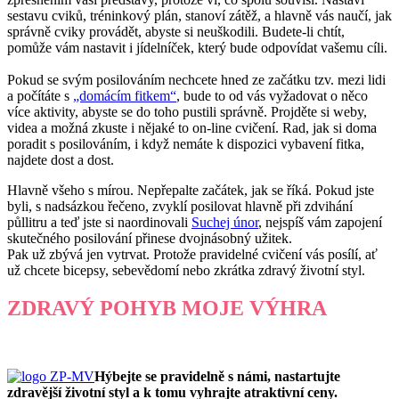
sestavu cviků, tréninkový plán, stanoví zátěž, a hlavně vás naučí, jak
správně cviky provádět, abyste si neuškodili. Budete-li chtít,
pomůže vám nastavit i jídelníček, který bude odpovídat vašemu cíli.
Pokud se svým posilováním nechcete hned ze začátku tzv. mezi lidi
a počítáte s
„domácím fitkem“
, bude to od vás vyžadovat o něco
více aktivity, abyste se do toho pustili správně. Projděte si weby,
videa a možná zkuste i nějaké to on-line cvičení. Rad, jak si doma
poradit s posilováním, i když nemáte k dispozici vybavení fitka,
najdete dost a dost.
Hlavně všeho s mírou. Nepřepalte začátek, jak se říká. Pokud jste
byli, s nadsázkou řečeno, zvyklí posilovat hlavně při zdvihání
půllitru a teď jste si naordinovali
Suchej únor
, nejspíš vám zapojení
skutečného posilování přinese dvojnásobný užitek.
Pak už zbývá jen vytrvat. Protože pravidelné cvičení vás posílí, ať
už chcete bicepsy, sebevědomí nebo zkrátka zdravý životní styl.
ZDRAVÝ POHYB MOJE VÝHRA
Hýbejte se pravidelně s námi, nastartujte
zdravější životní styl a k tomu vyhrajte atraktivní ceny.