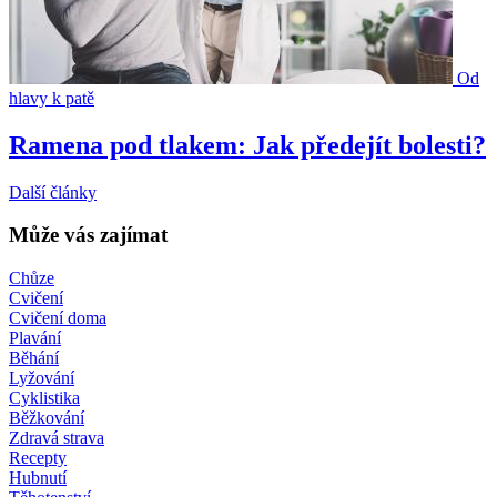
Od
hlavy k patě
Ramena pod tlakem: Jak předejít bolesti?
Další články
Může vás zajímat
Chůze
Cvičení
Cvičení doma
Plavání
Běhání
Lyžování
Cyklistika
Běžkování
Zdravá strava
Recepty
Hubnutí