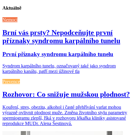
Aktuálně
Nemoci
Brní vás prsty? Nepodceňujte první
příznaky syndromu karpálního tunelu
První příznaky syndromu karpálního tunelu
Syndrom karpálního tunelu, označovaný také jako syndrom
karpálního kanálu, patří mezi úžinové tla
Prevence
Rozhovor: Co snižuje mužskou plodnost?
Kouření, stres, obezita, alkohol i časté přehřívání varlat mohou
výrazně ovlivnit plodnost muže. Změna životního stylu parametry
spermiogramu zlepší, říká v rozhovoru lékařka kliniky asistované
reprodukce MUDr. Alena Šestinová.