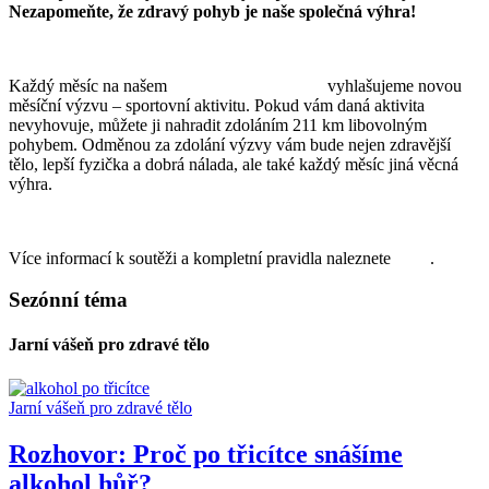
Nezapomeňte, že zdravý pohyb je naše společná výhra!
Každý měsíc na našem
facebookovém profilu
vyhlašujeme novou
měsíční výzvu – sportovní aktivitu. Pokud vám daná aktivita
nevyhovuje, můžete ji nahradit zdoláním 211 km libovolným
pohybem. Odměnou za zdolání výzvy vám bude nejen zdravější
tělo, lepší fyzička a dobrá nálada, ale také každý měsíc jiná věcná
výhra.
Více informací k soutěži a kompletní pravidla naleznete
ZDE
.
Sezónní téma
Jarní vášeň pro zdravé tělo
Jarní vášeň pro zdravé tělo
Rozhovor: Proč po třicítce snášíme
alkohol hůř?