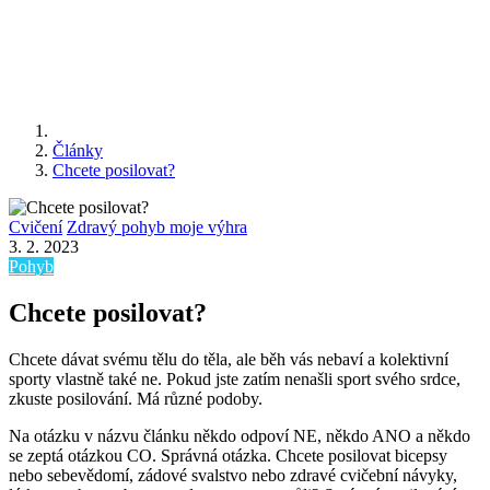
Články
Chcete posilovat?
Cvičení
Zdravý pohyb moje výhra
3. 2. 2023
Pohyb
Chcete posilovat?
Chcete dávat svému tělu do těla, ale běh vás nebaví a kolektivní
sporty vlastně také ne. Pokud jste zatím nenašli sport svého srdce,
zkuste posilování. Má různé podoby.
Na otázku v názvu článku někdo odpoví NE, někdo ANO a někdo
se zeptá otázkou CO. Správná otázka. Chcete posilovat bicepsy
nebo sebevědomí, zádové svalstvo nebo zdravé cvičební návyky,