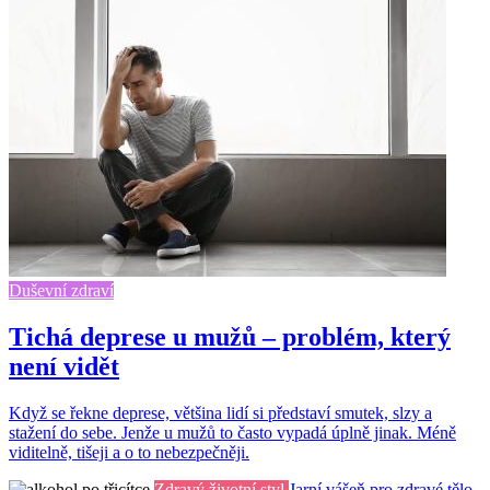
Duševní zdraví
Tichá deprese u mužů – problém, který
není vidět
Když se řekne deprese, většina lidí si představí smutek, slzy a
stažení do sebe. Jenže u mužů to často vypadá úplně jinak. Méně
viditelně, tišeji a o to nebezpečněji.
Zdravý životní styl
Jarní vášeň pro zdravé tělo