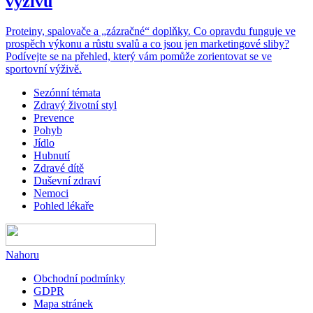
výživu
Proteiny, spalovače a „zázračné“ doplňky. Co opravdu funguje ve
prospěch výkonu a růstu svalů a co jsou jen marketingové sliby?
Podívejte se na přehled, který vám pomůže zorientovat se ve
sportovní výživě.
Sezónní témata
Zdravý životní styl
Prevence
Pohyb
Jídlo
Hubnutí
Zdravé dítě
Duševní zdraví
Nemoci
Pohled lékaře
Nahoru
Obchodní podmínky
GDPR
Mapa stránek