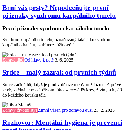
Brní vás prsty? Nepodceňujte první
příznaky syndromu karpálního tunelu
První příznaky syndromu karpálního tunelu
Syndrom karpálního tunelu, označovaný také jako syndrom
karpálního kanálu, patří mezi úžinové tla
Zdravé dítě
Od hlavy k patě
3. 6. 2025
Srdce – malý zázrak od prvních týdnů
Srdce začíná bít, když je plod v děloze menší než fazole. A právě
tehdy začíná jeho celoživotní úkol – rozvádět krev, živiny a kyslík
do každého kousku těla.
Zdravý životní styl
Zimní vášeň pro zdravou duši
21. 2. 2025
Rozhovor: Mentální hygiena je prevencí