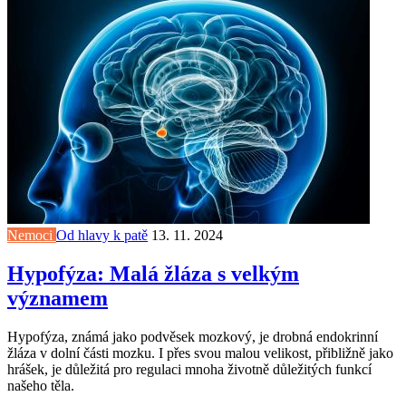
Nemoci
Od hlavy k patě
13. 11. 2024
Hypofýza: Malá žláza s velkým
významem
Hypofýza, známá jako podvěsek mozkový, je drobná endokrinní
žláza v dolní části mozku. I přes svou malou velikost, přibližně jako
hrášek, je důležitá pro regulaci mnoha životně důležitých funkcí
našeho těla.