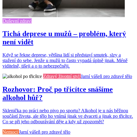
Duševní zdraví
Tichá deprese u mužů – problém, který
není vidět
Když se řekne deprese, většina lidí si představí smutek, slzy a
stažení do sebe. Jenže u mužů to často vypadá úplně jinak. Méně
viditelně, tišeji a o to nebezpečněji.
Zdravý životní styl
Jarní vášeň pro zdravé tělo
Rozhovor: Proč po třicítce snášíme
alkohol hůř?
Sklenička po práci nebo pivo po sportu? Alkohol je u nás běžnou
součástí života, ale tělo ho vnímá jinak ve dvaceti a jinak po třicítce.
Co se při jeho odbourávání děje a kdy už zpozornět?
Nemoci
Jarní vášeň pro zdravé tělo