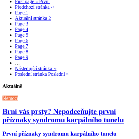
First page
« První
Předchozí stránka
‹‹
Page
1
Aktuální stránka
2
Page
3
Page
4
Page
5
Page
6
Page
7
Page
8
Page
9
…
Následující stránka
››
Poslední stránka
Poslední »
Aktuálně
Nemoci
Brní vás prsty? Nepodceňujte první
příznaky syndromu karpálního tunelu
První příznaky syndromu karpálního tunelu