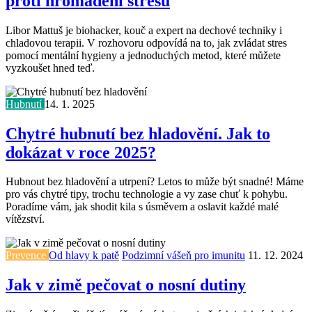
proti hromadění stresu
Libor Mattuš je biohacker, kouč a expert na dechové techniky i
chladovou terapii. V rozhovoru odpovídá na to, jak zvládat stres
pomocí mentální hygieny a jednoduchých metod, které můžete
vyzkoušet hned teď.
Hubnutí
14. 1. 2025
Chytré hubnutí bez hladovění. Jak to
dokázat v roce 2025?
Hubnout bez hladovění a utrpení? Letos to může být snadné! Máme
pro vás chytré tipy, trochu technologie a vy zase chuť k pohybu.
Poradíme vám, jak shodit kila s úsměvem a oslavit každé malé
vítězství.
Prevence
Od hlavy k patě
Podzimní vášeň pro imunitu
11. 12. 2024
Jak v zimě pečovat o nosní dutiny