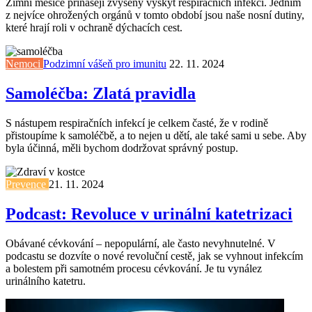
Zimní měsíce přinášejí zvýšený výskyt respiračních infekcí. Jedním
z nejvíce ohrožených orgánů v tomto období jsou naše nosní dutiny,
které hrají roli v ochraně dýchacích cest.
Nemoci
Podzimní vášeň pro imunitu
22. 11. 2024
Samoléčba: Zlatá pravidla
S nástupem respiračních infekcí je celkem časté, že v rodině
přistoupíme k samoléčbě, a to nejen u dětí, ale také sami u sebe. Aby
byla účinná, měli bychom dodržovat správný postup.
Prevence
21. 11. 2024
Podcast: Revoluce v urinální katetrizaci
Obávané cévkování – nepopulární, ale často nevyhnutelné. V
podcastu se dozvíte o nové revoluční cestě, jak se vyhnout infekcím
a bolestem při samotném procesu cévkování. Je tu vynález
urinálního katetru.