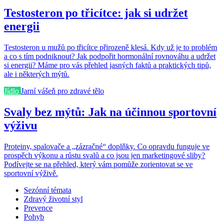
Testosteron po třicítce: jak si udržet
energii
Testosteron u mužů po třicítce přirozeně klesá. Kdy už je to problém
a co s tím podniknout? Jak podpořit hormonální rovnováhu a udržet
si energii? Máme pro vás přehled jasných faktů a praktických tipů,
ale i některých mýtů.
Jídlo
Jarní vášeň pro zdravé tělo
Svaly bez mýtů: Jak na účinnou sportovní
výživu
Proteiny, spalovače a „zázračné“ doplňky. Co opravdu funguje ve
prospěch výkonu a růstu svalů a co jsou jen marketingové sliby?
Podívejte se na přehled, který vám pomůže zorientovat se ve
sportovní výživě.
Sezónní témata
Zdravý životní styl
Prevence
Pohyb