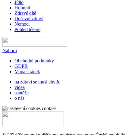
Jídlo
Hubnutí
Zdravé dítě
Duševní zdraví
Nemoci
Pohled lékaře
Nahoru
Obchodní podmínky
GDPR
Mapa stránek
na zdraví se musí chytře
videa
soutěže
o nás
cookies
© 2024 Zdravotní pojišťovna ministerstva vnitra České republiky