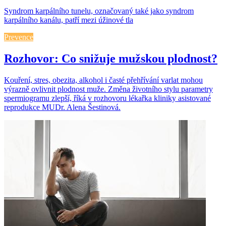
Syndrom karpálního tunelu, označovaný také jako syndrom
karpálního kanálu, patří mezi úžinové tla
Prevence
Rozhovor: Co snižuje mužskou plodnost?
Kouření, stres, obezita, alkohol i časté přehřívání varlat mohou
výrazně ovlivnit plodnost muže. Změna životního stylu parametry
spermiogramu zlepší, říká v rozhovoru lékařka kliniky asistované
reprodukce MUDr. Alena Šestinová.